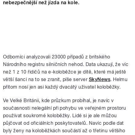
nebezpečnější než jízda na kole.
Odborníci analyzovali 23000 případů z britského
Národního registru silničních nehod. Data ukazují, že víc
než 1 z 10 řidičů na e-koloběžce je dítě, které má ještě
větší šanci na to se zranit, píše server
SkyNews
. Helmu
přitom nosí jen asi každý dvacátý uživatel koloběžky.
Ve Velké Británii, kde průzkum probíhal, je navíc v
současnosti nelegální při pohybu ve veřejném prostoru
používat soukromé koloběžky. Lidé si je ale můžou
půjčovat od oficiálních poskytovatelů. Navíc podle dat
byly ženy na koloběžkách součástí až o třetinu většího