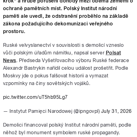
krok“ a hrubé porušení dohody mezi oběma zeměmi o
ochraně pamětních míst. Polský Institut národní
paměti ale uvedl, že odstranění proběhlo na základě
zákona požadujícího dekomunizaci veřejného
prostoru.
Ruské velvyslanectví v souvislosti s demolicí vzneslo
vůči polským úřadům námitku, napsal server
Polsat
News
. Předseda Vyšetřovacího výboru Ruské federace
Alexandr Bastrykin nařídil celou událost prošetřit. Podle
Moskvy jde o pokus falšovat historii a vymazat
vzpomínky na činy sovětských vojáků.
pic.twitter.com/uT5hb95Lg7
— Instytut Pamięci Narodowej (@ipngovpl)
July 31, 2026
Demolici financoval polský Institut národní paměti, podle
něhož byl monument symbolem ruské propagandy.