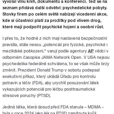
vyvolal vlnu knih, dokumentů a konferencí. Teď se na
seznam přidává další odvětví: psychedelické pobyty.
Stovky firem po celém světě nabízejí vícedenní akce,
kde si účastníci platí za prožitky pod vlivem drog,
které mají podpořit psychické hojení a osobní růst.
I přes to, že hodně z nich mají nastavená bezpečnostní
pravidla, stále nesou „potenciál pro fyzické, psychické i
mezilidské poškození,“ varují podle agentury
AP
vědci v
odborném časopise JAMA Network Open. V USA nejsou
psychedelika federálně schválena, to se však může brzy
změnit. Prezident Donald Trump v sobotu podepsal
exekutivní příkaz, který ukládá Úřadu pro kontrolu
potravin a léčiv (FDA), aby urychlil posuzování látek
vykazujících potenciál pro léčbu posttraumatické
stresové poruchy (PTSD).
Jediná látka, která dosud před FDA stanula – MDMA –
byla v roce 2024 jako lék na PTSD zamítnuta kvůli