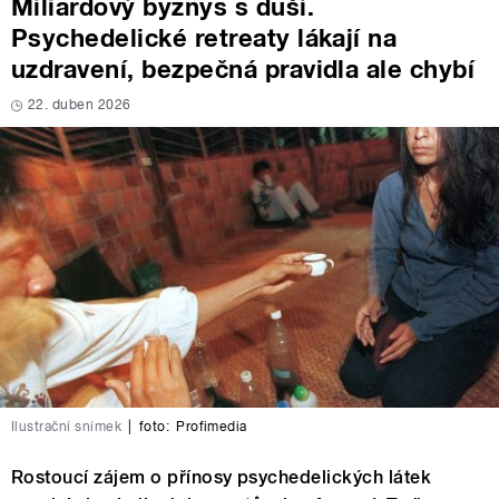
Miliardový byznys s duší.
Psychedelické retreaty lákají na
uzdravení, bezpečná pravidla ale chybí
22. duben 2026
Ilustrační snímek
|
foto:
Profimedia
Rostoucí zájem o přínosy psychedelických látek