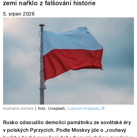
zemi nařklo z falšování historie
5. srpen 2026
Ilustrační snímek
|
foto:
Unsplash
,
Licence Unsplash
,
©
Rusko odsoudilo demolici památníku ze sovětské éry
v polských Pyrzycích. Podle Moskvy jde o „rouhavý