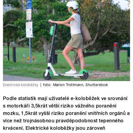
Elektrická koloběžky
|
foto:
Marlon Trottmann
,
Shutterstock
Podle statistik mají uživatelé e-koloběžek ve srovnání
s motorkáři 3,5krát větší riziko vážného poranění
mozku, 1,5krát vyšší riziko poranění vnitřních orgánů a
více než trojnásobnou pravděpodobnost tepenného
krvácení. Elektrické koloběžky jsou zároveň