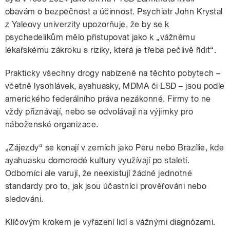
obavám o bezpečnost a účinnost. Psychiatr John Krystal
z Yaleovy univerzity upozorňuje, že by se k
psychedelikům mělo přistupovat jako k „vážnému
lékařskému zákroku s riziky, která je třeba pečlivě řídit“.
Prakticky všechny drogy nabízené na těchto pobytech –
včetně lysohlávek, ayahuasky, MDMA či LSD – jsou podle
amerického federálního práva nezákonné. Firmy to ne
vždy přiznávají, nebo se odvolávají na výjimky pro
náboženské organizace.
„Zájezdy“ se konají v zemích jako Peru nebo Brazílie, kde
ayahuasku domorodé kultury využívají po staletí.
Odborníci ale varují, že neexistují žádné jednotné
standardy pro to, jak jsou účastníci prověřováni nebo
sledováni.
Klíčovým krokem je vyřazení lidí s vážnými diagnózami.