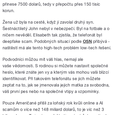
přinese 7500 dolarů, tedy v přepočtu přes 150 tisíc
korun.
Žena už byla na cestě, když jí zavolal druhý syn.
Šestnáctiletý John nebyl v nebezpečí. Byl na fotbale a o
ničem nevěděl. Elisabeth tak zjistila, že telefonát byl
deepfake scam. Podobných situací podle
OSN
přibývá -
naštěstí má ale tento high-tech problém low-tech řešení.
Podvodníci můžou mít váš hlas, nemají ale
vaše vědomosti. S rodinou si můžete nastavit společné
heslo, které znáte jen vy a kterým vás mohou vaši blízcí
identifikovat. Při takovém telefonátu se jich můžete
zeptat na to, jak se jmenovala jejich matka za svobodna,
váš první pes nebo na společné vtipy a vzpomínky.
Pouze Američané přišli za loňský rok kvůli online a AI
scamům o více než 148 miliard dolarů, to je víc než 3