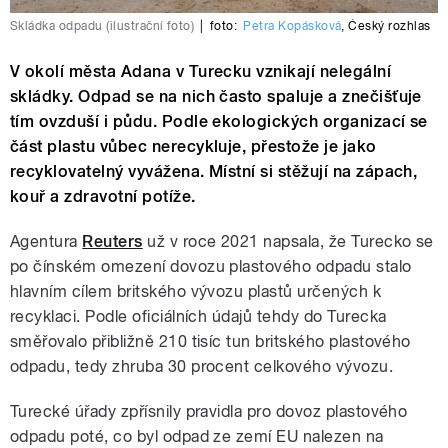
Skládka odpadu (ilustrační foto)
|
foto:
Petra Kopásková
,
Český rozhlas
V okolí města Adana v Turecku vznikají nelegální
skládky. Odpad se na nich často spaluje a znečišťuje
tím ovzduší i půdu. Podle ekologických organizací se
část plastu vůbec nerecykluje, přestože je jako
recyklovatelný vyvážena. Místní si stěžují na zápach,
kouř a zdravotní potíže.
Agentura
Reuters
už v roce 2021 napsala, že Turecko se
po čínském omezení dovozu plastového odpadu stalo
hlavním cílem britského vývozu plastů určených k
recyklaci. Podle oficiálních údajů tehdy do Turecka
směřovalo přibližně 210 tisíc tun britského plastového
odpadu, tedy zhruba 30 procent celkového vývozu.
Turecké úřady zpřísnily pravidla pro dovoz plastového
odpadu poté, co byl odpad ze zemí EU nalezen na