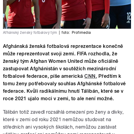
Afhánský ženský fotbalový tým
|
foto:
Profimedia
Afghánská ženská fotbalová reprezentace konečně
může reprezentovat svoji zemi. FIFA rozhodla, že
ženský tým Afghan Women United může oficiálně
zastupovat Afghánistán v soutěžích mezinárodní
fotbalové federace, píše americká
CNN.
Předtím k
tomu ženy potřebovaly souhlas Afghánské fotbalové
federace. Kvůli radikálnímu hnutí Tálibán, které se v
roce 2021 ujalo moci v zemi, to ale není možné.
Tálibán totiž zavedl rozsáhlá omezení pro ženy a dívky,
které v zemi od roku 2021 nemůžou studovat na
středních ani vysokých školách, nemůžou zastávat