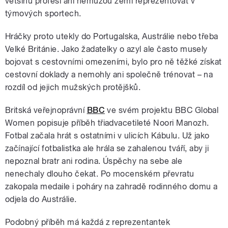
většinu profesí ani nemůžou zemi reprezentovat v
týmových sportech.
Hráčky proto utekly do Portugalska, Austrálie nebo třeba
Velké Británie. Jako žadatelky o azyl ale často musely
bojovat s cestovními omezeními, bylo pro ně těžké získat
cestovní doklady a nemohly ani společně trénovat – na
rozdíl od jejich mužských protějšků.
Britská veřejnoprávní
BBC
ve svém projektu BBC Global
Women popisuje příběh třiadvacetileté Noori Manozh.
Fotbal začala hrát s ostatními v ulicích Kábulu. Už jako
začínající fotbalistka ale hrála se zahalenou tváří, aby ji
nepoznal bratr ani rodina. Úspěchy na sebe ale
nenechaly dlouho čekat. Po mocenském převratu
zakopala medaile i poháry na zahradě rodinného domu a
odjela do Austrálie.
Podobný příběh má každá z reprezentantek