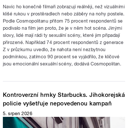
Navíc ho konečně filmaři zobrazují reálněji, než vizuálními
klišé rukou v prostěradlech nebo záběry na nohy postele.
Podle Cosmopolitanu přitom 75 procent respondentů se
podívalo na film jen proto, že je v něm hot scéna. Jinými
slovy, lidé mají rádi ty sexuální scény, které jim připadají
přirozené. Například 74 procent respondentů z generace
Z v průzkumu uvedlo, že nahota není nezbytnou
podmínkou, zatímco 90 procent se vyjádřilo, že klíčové
jsou emocionální sexuální scény, dodává Cosmopolitan.
Kontroverzní hrnky Starbucks. Jihokorejská
policie vyšetřuje nepovedenou kampaň
5. srpen 2026