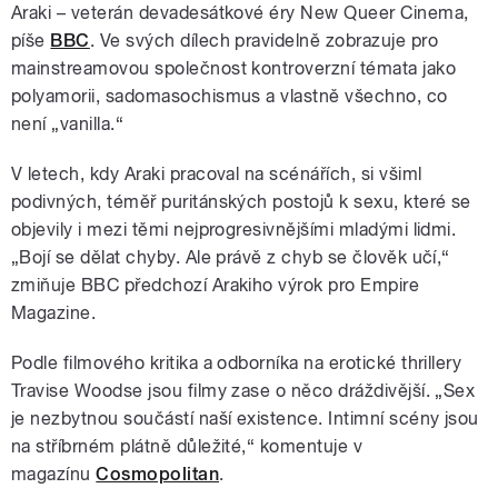
Araki – veterán devadesátkové éry New Queer Cinema,
píše
BBC
. Ve svých dílech pravidelně zobrazuje pro
mainstreamovou společnost kontroverzní témata jako
polyamorii, sadomasochismus a vlastně všechno, co
není „vanilla.“
V letech, kdy Araki pracoval na scénářích, si všiml
podivných, téměř puritánských postojů k sexu, které se
objevily i mezi těmi nejprogresivnějšími mladými lidmi.
„Bojí se dělat chyby. Ale právě z chyb se člověk učí,“
zmiňuje BBC předchozí Arakiho výrok pro Empire
Magazine.
Podle filmového kritika a odborníka na erotické thrillery
Travise Woodse jsou filmy zase o něco dráždivější. „Sex
je nezbytnou součástí naší existence. Intimní scény jsou
na stříbrném plátně důležité,
“ komentuje v
magazínu
Cosmopolitan
.