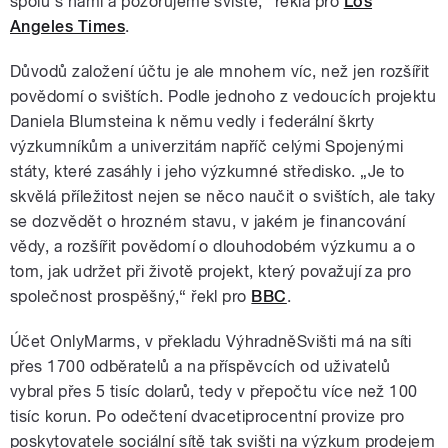
spolu s námi a pozorujeme sviště,“ řekla pro
Los
Angeles Times
.
Důvodů založení účtu je ale mnohem víc, než jen rozšířit
povědomí o svištích. Podle jednoho z vedoucích projektu
Daniela Blumsteina k němu vedly i federální škrty
výzkumníkům a univerzitám napříč celými Spojenými
státy, které zasáhly i jeho výzkumné středisko. „Je to
skvělá příležitost nejen se něco naučit o svištích, ale taky
se dozvědět o hrozném stavu, v jakém je financování
vědy, a rozšířit povědomí o dlouhodobém výzkumu a o
tom, jak udržet při životě projekt, který považují za pro
společnost prospěšný,“ řekl pro
BBC
.
Účet OnlyMarms, v překladu VýhradněSvišti má na síti
přes 1700 odběratelů a na příspěvcích od uživatelů
vybral přes 5 tisíc dolarů, tedy v přepočtu více než 100
tisíc korun. Po odečtení dvacetiprocentní provize pro
poskytovatele sociální sítě tak svišti na výzkum prodejem