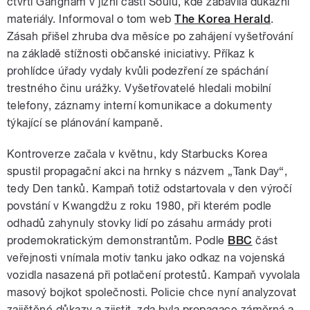
čtvrti Gangnam v jižní části Soulu, kde zabavila důkazní
materiály. Informoval o tom web
The Korea Herald
.
Zásah přišel zhruba dva měsíce po zahájení vyšetřování
na základě stížnosti občanské iniciativy. Příkaz k
prohlídce úřady vydaly kvůli podezření ze spáchání
trestného činu urážky. Vyšetřovatelé hledali mobilní
telefony, záznamy interní komunikace a dokumenty
týkající se plánování kampaně.
Kontroverze začala v květnu, kdy Starbucks Korea
spustil propagační akci na hrnky s názvem „Tank Day“,
tedy Den tanků. Kampaň totiž odstartovala v den výročí
povstání v Kwangdžu z roku 1980, při kterém podle
odhadů zahynuly stovky lidí po zásahu armády proti
prodemokratickým demonstrantům. Podle
BBC
část
veřejnosti vnímala motiv tanku jako odkaz na vojenská
vozidla nasazená při potlačení protestů. Kampaň vyvolala
masový bojkot společnosti. Policie chce nyní analyzovat
zajištěné důkazy a zjistit, zda byla propagace záměrná a