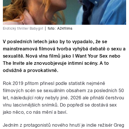
Erotický thriller Babygirl
|
foto:
A24films
V posledních letech jako by to vypadalo, že se
mainstreamová filmová tvorba vyhýbá debatě o sexu a
sexualitě. Nová vlna filmů jako I Want Your Sex nebo
The Invite ale znovuobjevuje intimní scény. A to
odvážně a provokativně.
Rok 2019 přitom přinesl podle statistik nejméně
filmových scén se sexuálním obsahem za posledních 50
let, následující roky nebyly jiné. 2026 ale přináší čerstvou
vlnu lascivnějších snímků. Do popředí se dostává sex
jako něco, co nás mění a baví.
Jedním z protagonistů nového hnutí je indie režisér Greg