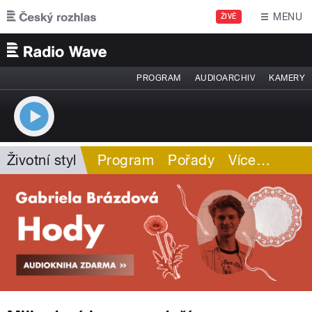
Přejít k hlavnímu obsahu
MENU
ŽIVĚ
PROGRAM
AUDIOARCHIV
KAMERY
Životní styl
Program
Pořady
Více
…