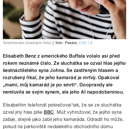
Telefonování (ilustrační foto)
|
foto:
Pexels
,
CC0 1.0
Elisabeth Benz z amerického Buffala volalo asi před
rokem neznámé číslo. Ze sluchátka se ozval hlas jejího
šestnáctiletého syna Johna. Se zastřeným hlasem a
rozrušený říkal, že jeho kamarád je mrtvý. Opakoval
„mami, můj kamarád je po smrti“. Doopravdy ale
nemluvila se svým synem, ale jeho AI napodobeninou.
Elisabethin telefonát pokračoval tak, že se ze sluchátka
ozval jiný hlas píše
BBC
. Muž vyhrožoval, že jejího syna
zabije, stejně jako zabil jeho kamaráda. Odradit ho může,
pokud na parkoviště nedalekého obchodního domu