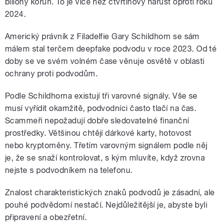
biliony korun. To je více než čtvrtinový nárůst oproti roku
2024.
Americký právník z Filadelfie Gary Schildhorn se sám
málem stal terčem deepfake podvodu v roce 2023. Od té
doby se ve svém volném čase věnuje osvětě v oblasti
ochrany proti podvodům.
Podle Schildhorna existují tři varovné signály. Vše se
musí vyřídit okamžitě, podvodníci často tlačí na čas.
Scammeři nepožadují dobře sledovatelné finanční
prostředky. Většinou chtějí dárkové karty, hotovost
nebo kryptoměny. Třetím varovným signálem podle něj
je, že se snaží kontrolovat, s kým mluvíte, když zrovna
nejste s podvodníkem na telefonu.
Znalost charakteristických znaků podvodů je zásadní, ale
pouhé podvědomí nestačí. Nejdůležitější je, abyste byli
připravení a obezřetní.