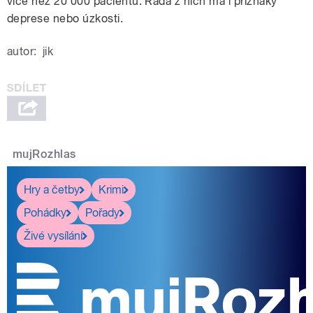
více než 20 000 pacientů. Řada z nich má i příznaky
deprese nebo úzkosti.
autor:
jik
mujRozhlas
Hry a četby
Krimi
Pohádky
Pořady
Živé vysílání