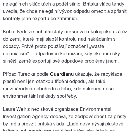
nelegálních skládkách a podél silnic. Britská vláda tehdy
uvedla, že chce nelegální vývoz odpadu omezit a zpřísnit
kontroly jeho exportu do zahraničí.
Kritici tvrdí, že bohatší státy přesouvají ekologickou zátěž
do zemí, které mají slabší kontrolu nad nakládáním s
odpady. Právě proto používají označení „waste
colonialism“ – odpadovou kolonizaci, kdy ekonomicky
silnější země exportují své odpadové problémy jinam.
Případ Turecka podle
Guardianu
ukazuje, že recyklace
plastů není jen otázkou třídění odpadu, ale také
mezinárodního obchodu a toho, kdo nakonec nese
environmentální náklady spotřeby.
Laura Weir z neziskové organizace Environmental
Investigation Agency dodává, že zodpovědnost za plasty
by měla převzít britská vláda. „Lidé nevymývají plastové