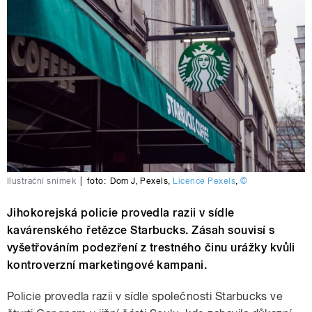
Ilustrační snímek
|
foto:
Dom J
,
Pexels
,
Licence Pexels
,
©
Jihokorejská policie provedla razii v sídle
kavárenského řetězce Starbucks. Zásah souvisí s
vyšetřováním podezření z trestného činu urážky kvůli
kontroverzní marketingové kampani.
Policie provedla razii v sídle společnosti Starbucks ve