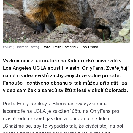
Svišť (ilustrační foto)
|
foto:
Petr Hamerník
,
Zoo Praha
Výzkumníci z laboratoře na Kalifornské univerzitě v
Los Angeles UCLA spustili vlastní OnlyFans. Zveřejňují
na něm videa svišťů zachycených ve volné přírodě.
Fanoušci lechtivého obsahu si tak můžou připlatit i za
videa samiček a samců svišťů z lesů v okolí Colorada.
Podle Emily Renkey z Blumsteinovy výzkumné
laboratoře na UCLA je založení účtu na OnlyFans pro
sviště jedna z cest, jak dostat přírodu blíž k lidem:
„Snažíme se, aby to vypadalo tak, že diváci stojí na poli