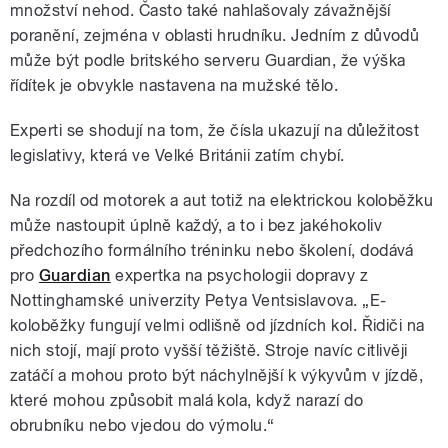
množství nehod. Často také nahlašovaly závažnější
poranění, zejména v oblasti hrudníku. Jedním z důvodů
může být podle britského serveru Guardian, že výška
řídítek je obvykle nastavena na mužské tělo.
Experti se shodují na tom, že čísla ukazují na důležitost
legislativy, která ve Velké Británii zatím chybí.
Na rozdíl od motorek a aut totiž na elektrickou koloběžku
může nastoupit úplně každý, a to i bez jakéhokoliv
předchozího formálního tréninku nebo školení, dodává
pro
Guardian
expertka na psychologii dopravy z
Nottinghamské univerzity Petya Ventsislavova. „E-
koloběžky fungují velmi odlišně od jízdních kol. Řidiči na
nich stojí, mají proto vyšší těžiště. Stroje navíc citlivěji
zatáčí a mohou proto být náchylnější k výkyvům v jízdě,
které mohou způsobit malá kola, když narazí do
obrubníku nebo vjedou do výmolu.“