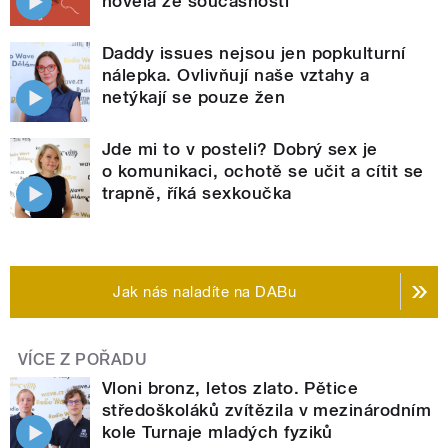
novela ze současnosti
Daddy issues nejsou jen popkulturní
nálepka. Ovlivňují naše vztahy a
netýkají se pouze žen
Jde mi to v posteli? Dobrý sex je
o komunikaci, ochotě se učit a cítit se
trapně, říká sexkoučka
Jak nás naladíte na DABu
VÍCE Z POŘADU
Vloni bronz, letos zlato. Pětice
středoškoláků zvítězila v mezinárodním
kole Turnaje mladých fyziků