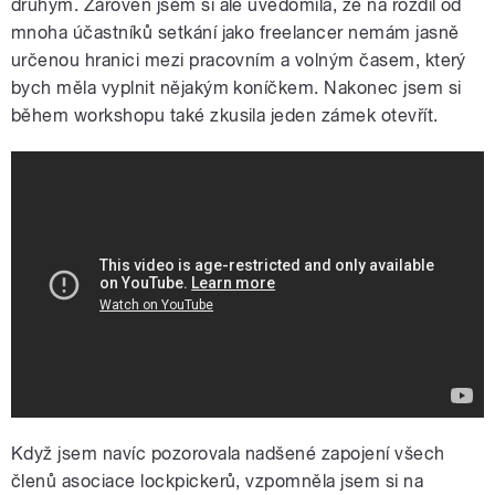
druhým. Zároveň jsem si ale uvědomila, že na rozdíl od
mnoha účastníků setkání jako freelancer nemám jasně
určenou hranici mezi pracovním a volným časem, který
bych měla vyplnit nějakým koníčkem. Nakonec jsem si
během workshopu také zkusila jeden zámek otevřít.
Lock Picking - minikurz otvírání zámků
bez klíče.
Když jsem navíc pozorovala nadšené zapojení všech
členů asociace lockpickerů, vzpomněla jsem si na