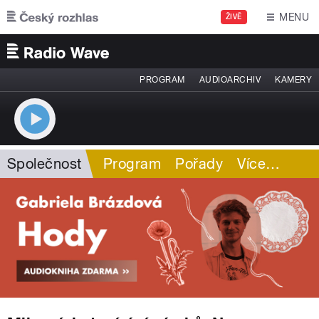
Přejít k hlavnímu obsahu
MENU
ŽIVĚ
PROGRAM
AUDIOARCHIV
KAMERY
Společnost
Program
Pořady
Více
…