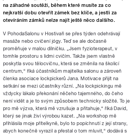
na záhadné soutěži, během které musíte za co
nejkratší dobu otevřít zámek bez klíče, a jestli za
otevíráním zámků nelze najít ještě něco dalšího.
V PohodaSalonu v Hostivaři se přes týden odehrávají
masáže nebo cvičení jógy. Teď se ale dočasně
proměňuje v malou dílničku. „Jsem fyzioterapeut, v
tomhle prostoru s lidmi cvičím. Takže jsem vlastně
poskytla svou tělocvičnu, která se změnila na školicí
centrum,“ říká účastníkům majitelka salonu a zároveň
členka asociace lockpickerů Jana. Motivace přijít na
setkání se mezi účastníky různí. „Na lockpickingu mě
vždycky lákalo překonání něčeho tajemného, do čeho
není vidět a je to svým způsobem technicky složité. To je
pro mě výzva, která mě vzrušuje a přitahuje,“ říká David,
který se jinak živí výrobou kazet. „Na workshop mě
přihlásila moje přítelkyně, bylo to popíchnutí z její strany,
abych konečně vyrazil a přestal o tom mluvit,“ dodává s