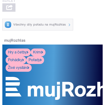
Všechny díly pořadu na mujRozhlas
mujRozhlas
Hry a četby
Krimi
Pohádky
Pořady
Živé vysílání