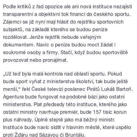
Podle kritiků z řad opozice ale ani nová instituce nezajistí
transparentní a objektivní tok financí do českého sportu.
Zájemci se již nyní mají hlásit do rejstříku sportovních
subjektů, na základě kterého se budou peníze
rozdělovat. Jenže rejstřík nebude veřejným
dokumentem. Navíc o peníze budou moct žádat i
soukromé osoby a firmy. Stačí, když budou sportoviště
provozovat nebo pronajímat.
„Už teď byla malá kontrola nad oblastí sportu. Pokud
bude sport vyňat z ministerstva školství, tak bude ještě
menší,“ řekl České televizi poslanec Pirátů Lukáš Bartoň.
Agentura bude fungovat na podobné bázi jako ostatní
ministerstva. Plat předsedy této instituce, kterého jako
ostatní ministry navrhuje premiér, bude 157 tisíc korun
plus náhrady. Úplně stejně jako má běžný ministr.
Instituce bude navíc sídlit v hlavním městě, které uspělo
proti Žďáru nad Sázavou či Bruntálu.