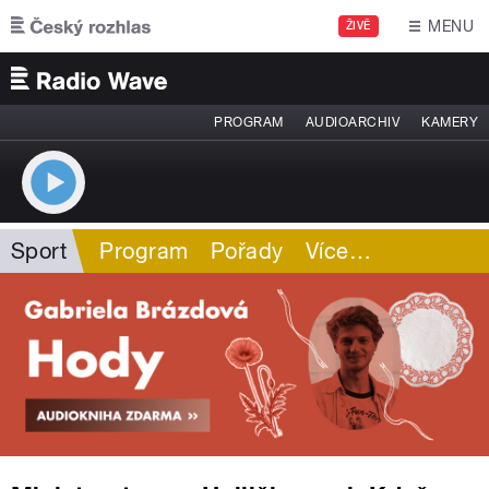
Přejít k hlavnímu obsahu
MENU
ŽIVĚ
PROGRAM
AUDIOARCHIV
KAMERY
Sport
Program
Pořady
Více
…