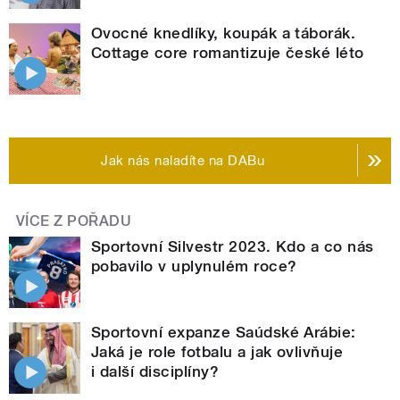
Ovocné knedlíky, koupák a táborák.
Cottage core romantizuje české léto
Jak nás naladíte na DABu
VÍCE Z POŘADU
Sportovní Silvestr 2023. Kdo a co nás
pobavilo v uplynulém roce?
Sportovní expanze Saúdské Arábie:
Jaká je role fotbalu a jak ovlivňuje
i další disciplíny?