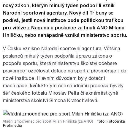
nový zákon, kterým minulý týden podpořili vznik
Národní sportovní agentury. Nový díl Tribuny se
podívá, jestli nová instituce bude politickou trafikou
pro vítěze z Nagana a poslance za hnutí ANO Milana
Hniličku, nebo nenápadně vzniká ministerstvo sportu.
V Česku vznikne Národní sportovní agentura. Většina
poslanců minulý týden podpořila úpravu zákona o
podpoře sportu, která ministerstvu školství odebere
pravomoc rozdělovat dotace na sport a přesměruje ji do
nové instituce. Hlavním důvodem byly dotační
machinace, kvůli kterým čelí soudnímu procesu bývalý
šéf českého fotbalu Miroslav Pelta či exnáměstkyně
ministerstva školství Simona Kratochvílová.
Vládní zmocněnec pro sport Milan Hnilička (za ANO)
|
foto:
Fotobanka
Profimedia