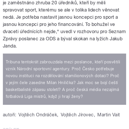
je zaměstnáno zhruba 20 úředníků, kteří by měli
spravovat sport, kterému se ale v tolika lidech věnovat
nedá. Je potřeba nastavit jasnou koncepci pro sport a
jasnou koncepci pro jeho financování. To bohužel ve
dvaceti úřednících nejde,“ uvedl v rozhovoru pro Seznam
Zprávy poslanec za ODS a býval skokan na lyžích Jakub
Janda.
Tribuna tentokrát zabrouzdala mezi poslance, kteří posvětili
vznik Národní sportovní agentury. Proč Česko potřebuje
novou instituci na rozdělování stamilionových dotací? Proč
v jejím čele zasedne Milan Hnilička? Jak moc se bojí čeští
basketbalisté zápasu století? A proč česká média nezajímá
fotbalová Liga mistrů, když ji hrají ženy?
autoři:
Vojtěch Ondráček
,
Vojtěch Jírovec
,
Martin Vait