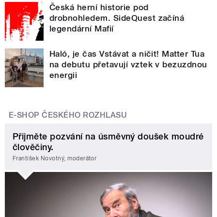
Česká herní historie pod
drobnohledem. SideQuest začíná
legendární Mafií
Haló, je čas Vstávat a ničit! Matter Tua
na debutu přetavují vztek v bezuzdnou
energii
E-SHOP ČESKÉHO ROZHLASU
Přijměte pozvání na úsměvný doušek moudré
člověčiny.
František Novotný, moderátor