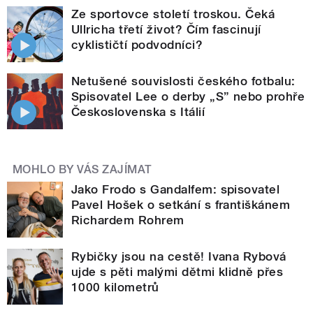
Ze sportovce století troskou. Čeká
Ullricha třetí život? Čím fascinují
cyklističtí podvodníci?
Netušené souvislosti českého fotbalu:
Spisovatel Lee o derby „S” nebo prohře
Československa s Itálií
MOHLO BY VÁS ZAJÍMAT
Jako Frodo s Gandalfem: spisovatel
Pavel Hošek o setkání s františkánem
Richardem Rohrem
Rybičky jsou na cestě! Ivana Rybová
ujde s pěti malými dětmi klidně přes
1000 kilometrů