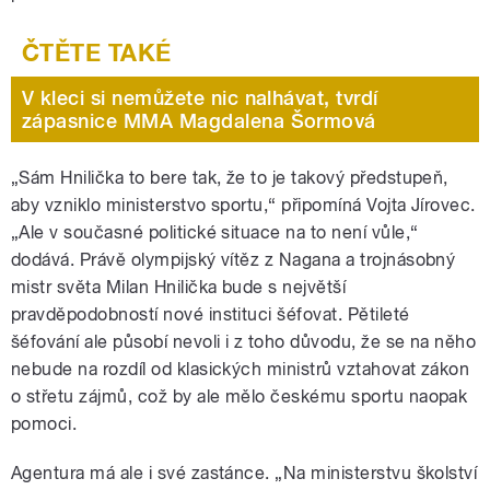
V kleci si nemůžete nic nalhávat, tvrdí
zápasnice MMA Magdalena Šormová
„Sám Hnilička to bere tak, že to je takový předstupeň,
aby vzniklo ministerstvo sportu,“ připomíná Vojta Jírovec.
„Ale v současné politické situace na to není vůle,“
dodává. Právě olympijský vítěz z Nagana a trojnásobný
mistr světa Milan Hnilička bude s největší
pravděpodobností nové instituci šéfovat. Pětileté
šéfování ale působí nevoli i z toho důvodu, že se na něho
nebude na rozdíl od klasických ministrů vztahovat zákon
o střetu zájmů, což by ale mělo českému sportu naopak
pomoci.
Agentura má ale i své zastánce. „Na ministerstvu školství