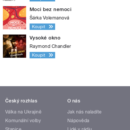
Moci bez nemoci
Šárka Volemanová
Koupit
Vysoké okno
Raymond Chandler
Koupit
Český rozhlas
O nás
Válka na Ukrajině
Jak nás naladíte
Komunální volby
Nápověda
Stanice
Lidé v rádiu