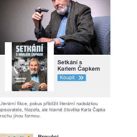
Setkání s
Karlem Čapkem
Koupit
Literární fikce, pokus přiblížit literární nadsázkou
spisovatele, filozofa, ale hlavně člověka Karla Čapka
trochu jinou formou.
Broučci