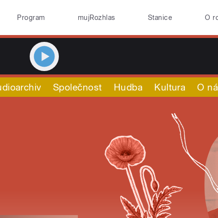
Program
mujRozhlas
Stanice
O r
dioarchiv
Společnost
Hudba
Kultura
O n