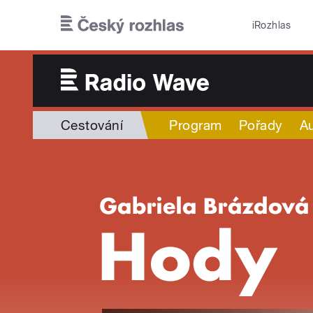
Přejít k hlavnímu obsahu
iRozhlas
Cestování
Program
Pořady
Au