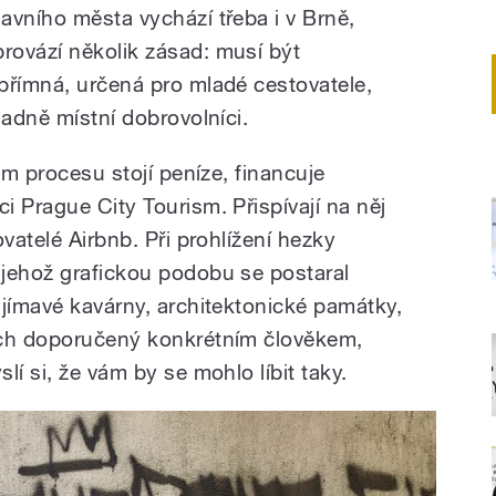
avního města vychází třeba i v Brně,
rovází několik zásad: musí být
přímná, určená pro mladé cestovatele,
sadně místní dobrovolníci.
ém procesu stojí peníze, financuje
 Prague City Tourism. Přispívají na něj
vatelé Airbnb. Při prohlížení hezky
jehož grafickou podobu se postaral
ajímavé kavárny, architektonické památky,
ich doporučený konkrétním člověkem,
lí si, že vám by se mohlo líbit taky.