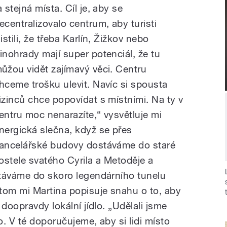
a stejná místa. Cíl je, aby se
ecentralizovalo centrum, aby turisti
jistili, že třeba Karlín, Žižkov nebo
inohrady mají super potenciál, že tu
ůžou vidět zajímavý věci. Centru
hceme trošku ulevit. Navíc si spousta
izinců chce popovídat s místními. Na ty v
entru moc nenarazíte,“ vysvětluje mi
nergická slečna, když se přes
ancelářské budovy dostáváme do staré
kostele svatého Cyrila a Metoděje a
stáváme do skoro legendárního tunelu
tom mi Martina popisuje snahu o to, aby
doopravdy lokální jídlo. „Udělali jsme
. V té doporučujeme, aby si lidi místo