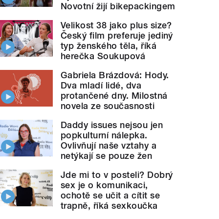
Novotní žijí bikepackingem
Velikost 38 jako plus size?
Český film preferuje jediný
typ ženského těla, říká
herečka Soukupová
Gabriela Brázdová: Hody.
Dva mladí lidé, dva
protančené dny. Milostná
novela ze současnosti
Daddy issues nejsou jen
popkulturní nálepka.
Ovlivňují naše vztahy a
netýkají se pouze žen
Jde mi to v posteli? Dobrý
sex je o komunikaci,
ochotě se učit a cítit se
trapně, říká sexkoučka