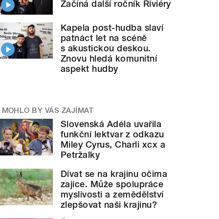
Začíná další ročník Riviéry
Kapela post-hudba slaví
patnáct let na scéně
s akustickou deskou.
Znovu hledá komunitní
aspekt hudby
MOHLO BY VÁS ZAJÍMAT
Slovenská Adéla uvařila
funkční lektvar z odkazu
Miley Cyrus, Charli xcx a
Petržalky
Dívat se na krajinu očima
zajíce. Může spolupráce
myslivosti a zemědělství
zlepšovat naši krajinu?