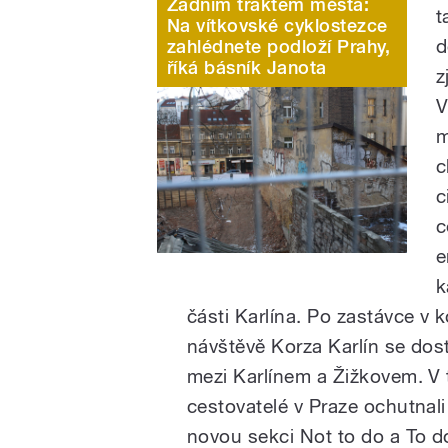
Zadním traktem města:
t
Na vítkovské cyklostezce
d
zahlédnete podloží Prahy,
říká básník Janota
z
V
m
c
c
c
e
k
části Karlína. Po zastávce v 
návštěvě Korza Karlín se do
mezi Karlínem a Žižkovem. V 
cestovatelé v Praze ochutnali 
novou sekci Not to do a To do