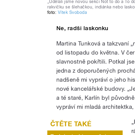
„Udělali jsme novou sekci Not to do a To do.
rakvičku se šlehačkou, indiánka nebo lasko
foto:
Vítek Svoboda
Ne, radši laskonku
Martina Tunková a takzvaní 
od listopadu do května. V čer
slavnostně pokřtili. Potkal js
jedna z doporučených prochá
nadšeně mi vypráví o jeho hi
nové kancelářské budovy. „Je
a té staré, Karlín byl původně
vypráví mi mladá architektka,
„
r