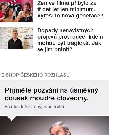
Žen ve filmu přibylo za
třicet let jen minimum.
Vyřeší to nová generace?
Dopady nenávistných
projevů proti queer lidem
mohou být tragické. Jak
se jim bránit?
E-SHOP ČESKÉHO ROZHLASU
Přijměte pozvání na úsměvný
doušek moudré člověčiny.
František Novotný, moderátor