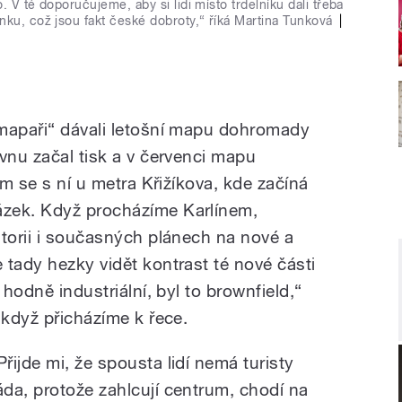
 V té doporučujeme, aby si lidi místo trdelníku dali třeba
nku, což jsou fakt české dobroty,“ říká Martina Tunková
|
„mapaři“ dávali letošní mapu dohromady
vnu začal tisk a v červenci mapu
em se s ní u metra Křižíkova, kde začíná
zek. Když procházíme Karlínem,
storii i současných plánech na nové a
 tady hezky vidět kontrast té nové části
 hodně industriální, byl to brownfield,“
 když přicházíme k řece.
Přijde mi, že spousta lidí nemá turisty
áda, protože zahlcují centrum, chodí na