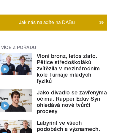
Jak nás naladíte na DABu
VÍCE Z POŘADU
Vloni bronz, letos zlato.
Pětice středoškoláků
zvítězila v mezinárodním
kole Turnaje mladých
fyziků
Jako divadlo se zavřenýma
očima. Rapper Edúv Syn
ohledává nové tvůrčí
procesy
Labyrint ve všech
podobách a významech.