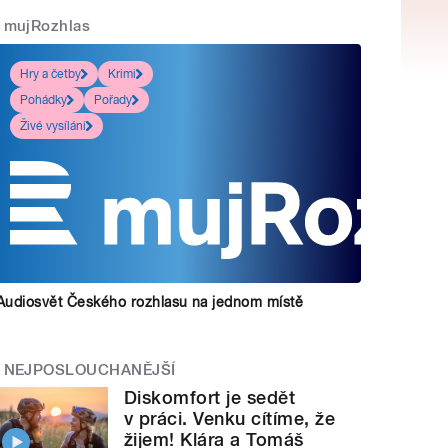
mujRozhlas
Hry a četby
Krimi
Pohádky
Pořady
Živé vysílání
Audiosvět Českého rozhlasu na jednom místě
NEJPOSLOUCHANĚJŠÍ
Diskomfort je sedět
v práci. Venku cítíme, že
žijem! Klára a Tomáš