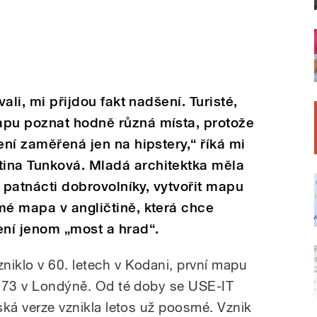
vali, mi přijdou fakt nadšení. Turisté,
apu poznat hodně různá místa, protože
ení zaměřená jen na hipstery,“ říká mi
ina Tunková. Mladá architektka měla
si patnácti dobrovolníky, vytvořit mapu
mé mapa v angličtině, která chce
ení jenom „most a hrad“.
niklo v 60. letech v Kodani, první mapu
 1973 v Londýně. Od té doby se USE-IT
žská verze vznikla letos už poosmé. Vznik