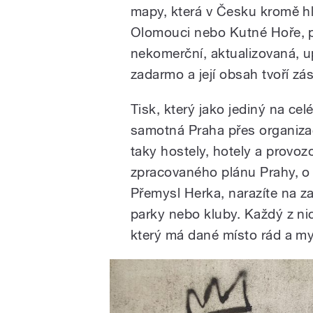
mapy, která v Česku kromě hl
Olomouci nebo Kutné Hoře, p
nekomerční, aktualizovaná, u
zadarmo a její obsah tvoří zá
Tisk, který jako jediný na cel
samotná Praha přes organizaci
taky hostely, hotely a provozo
zpracovaného plánu Prahy, o 
Přemysl Herka, narazíte na z
parky nebo kluby. Každý z n
který má dané místo rád a mys