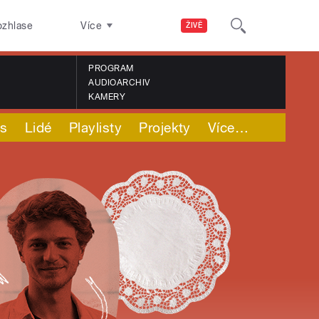
ozhlase
Více
ŽIVĚ
PROGRAM
AUDIOARCHIV
KAMERY
ás
Lidé
Playlisty
Projekty
Více
…