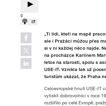
0
„Ti lidi, kteří na mapě praco
ale i Pražáci můžou přes m
si v ní každej něco najde. N
na procházce Karlínem Mart
letos na starosti, spolu s a
USE-IT. Vznikla tak už poos
turistům ukázat, že Praha n
Celoevropské hnutí USE-IT vz
vytiskli dobrovolníci v roce
rozšířilo po celé Evropě, pra