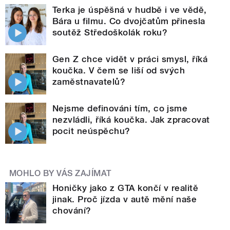
Terka je úspěšná v hudbě i ve vědě,
Bára u filmu. Co dvojčatům přinesla
soutěž Středoškolák roku?
Gen Z chce vidět v práci smysl, říká
koučka. V čem se liší od svých
zaměstnavatelů?
Nejsme definováni tím, co jsme
nezvládli, říká koučka. Jak zpracovat
pocit neúspěchu?
MOHLO BY VÁS ZAJÍMAT
Honičky jako z GTA končí v realitě
jinak. Proč jízda v autě mění naše
chování?