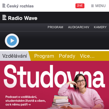
Přejít k hlavnímu obsahu
MENU
ŽIVĚ
PROGRAM
AUDIOARCHIV
KAMERY
Vzdělávání
Program
Pořady
Více
…