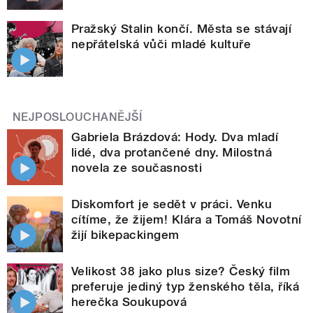
Pražský Stalin končí. Města se stávají
nepřátelská vůči mladé kultuře
NEJPOSLOUCHANĚJŠÍ
Gabriela Brázdová: Hody. Dva mladí
lidé, dva protančené dny. Milostná
novela ze současnosti
Diskomfort je sedět v práci. Venku
cítíme, že žijem! Klára a Tomáš Novotní
žijí bikepackingem
Velikost 38 jako plus size? Český film
preferuje jediný typ ženského těla, říká
herečka Soukupová