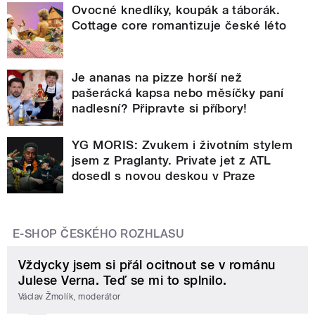
Ovocné knedlíky, koupák a táborák.
Cottage core romantizuje české léto
Je ananas na pizze horší než
pašerácká kapsa nebo měsíčky paní
nadlesní? Připravte si příbory!
YG MORIS: Zvukem i životním stylem
jsem z Praglanty. Private jet z ATL
dosedl s novou deskou v Praze
E-SHOP ČESKÉHO ROZHLASU
Vždycky jsem si přál ocitnout se v románu
Julese Verna. Teď se mi to splnilo.
Václav Žmolík, moderátor