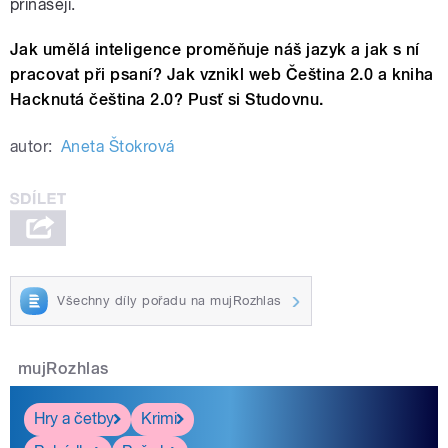
přinášejí.
Jak umělá inteligence proměňuje náš jazyk a jak s ní
pracovat při psaní? Jak vznikl web Čeština 2.0 a kniha
Hacknutá čeština 2.0? Pusť si Studovnu.
autor:
Aneta Štokrová
Všechny díly pořadu na mujRozhlas
mujRozhlas
Hry a četby
Krimi