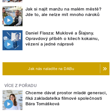
Jak si najít manžu na malém městě?
Jde to, ale nelze mít mnoho nároků
Daniel Flasza: Muklové a Šlajsny.
Opravdový příběh o kilech kokainu,
vězení a jedné nápravě
Jak nás naladíte na DABu
VÍCE Z POŘADU
Chceme dávat prostor mladé generaci,
říká zakladatelka filmové společnosti
Bára Tomášková