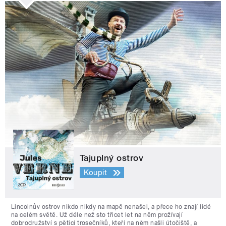
Tajuplný ostrov
Koupit
Lincolnův ostrov nikdo nikdy na mapě nenašel, a přece ho znají lidé
na celém světě. Už déle než sto třicet let na něm prožívají
dobrodružství s pěticí trosečníků, kteří na něm našli útočiště, a