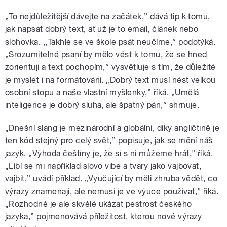
„To nejdůležitější dávejte na začátek,” dává tip k tomu,
jak napsat dobrý text, ať už je to email, článek nebo
slohovka. ‚‚Takhle se ve škole psát neučíme,” podotýká.
„Srozumitelné psaní by mělo vést k tomu, že se hned
zorientuji a text pochopím,” vysvětluje s tím, že důležité
je myslet i na formátování. „Dobrý text musí nést velkou
osobní stopu a naše vlastní myšlenky,” říká. „Umělá
inteligence je dobrý sluha, ale špatný pán,” shrnuje.
„Dnešní slang je mezinárodní a globální, díky angličtině je
ten kód stejný pro celý svět,” popisuje, jak se mění náš
jazyk. „Výhoda češtiny je, že si s ní můžeme hrát,” říká.
„Líbí se mi například slovo vibe a tvary jako vajbovat,
vajbit,” uvádí příklad. „Vyučující by měli zhruba vědět, co
výrazy znamenají, ale nemusí je ve výuce používat,” říká.
„Rozhodně je ale skvělé ukázat pestrost českého
jazyka,” pojmenovává příležitost, kterou nové výrazy