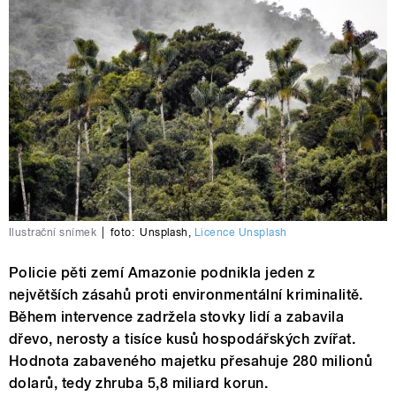
Ilustrační snímek
|
foto:
Unsplash
,
Licence Unsplash
Policie pěti zemí Amazonie podnikla jeden z
největších zásahů proti environmentální kriminalitě.
Během intervence zadržela stovky lidí a zabavila
dřevo, nerosty a tisíce kusů hospodářských zvířat.
Hodnota zabaveného majetku přesahuje 280 milionů
dolarů, tedy zhruba 5,8 miliard korun.