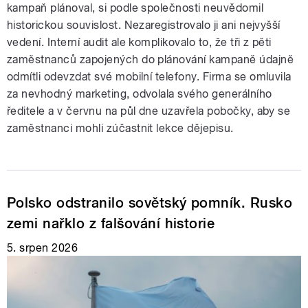
kampaň plánoval, si podle společnosti neuvědomil
historickou souvislost. Nezaregistrovalo ji ani nejvyšší
vedení. Interní audit ale komplikovalo to, že tři z pěti
zaměstnanců zapojených do plánování kampaně údajně
odmítli odevzdat své mobilní telefony. Firma se omluvila
za nevhodný marketing, odvolala svého generálního
ředitele a v červnu na půl dne uzavřela pobočky, aby se
zaměstnanci mohli zúčastnit lekce dějepisu.
Polsko odstranilo sovětský pomník. Rusko
zemi nařklo z falšování historie
5. srpen 2026