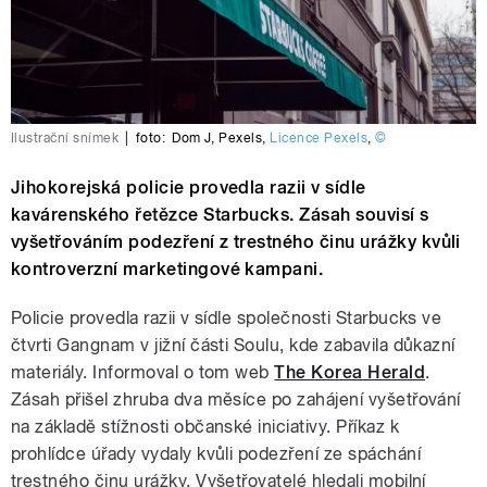
Ilustrační snímek
|
foto:
Dom J
,
Pexels
,
Licence Pexels
,
©
Jihokorejská policie provedla razii v sídle
kavárenského řetězce Starbucks. Zásah souvisí s
vyšetřováním podezření z trestného činu urážky kvůli
kontroverzní marketingové kampani.
Policie provedla razii v sídle společnosti Starbucks ve
čtvrti Gangnam v jižní části Soulu, kde zabavila důkazní
materiály. Informoval o tom web
The Korea Herald
.
Zásah přišel zhruba dva měsíce po zahájení vyšetřování
na základě stížnosti občanské iniciativy. Příkaz k
prohlídce úřady vydaly kvůli podezření ze spáchání
trestného činu urážky. Vyšetřovatelé hledali mobilní