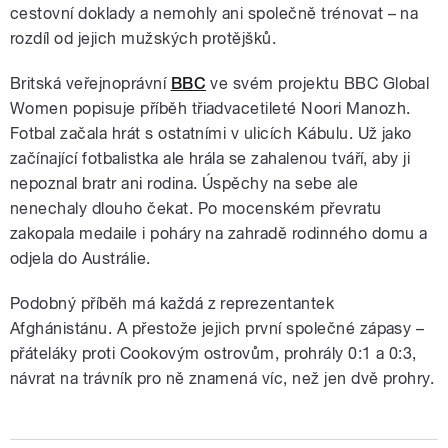
cestovní doklady a nemohly ani společně trénovat – na
rozdíl od jejich mužských protějšků.
Britská veřejnoprávní
BBC
ve svém projektu BBC Global
Women popisuje příběh třiadvacetileté Noori Manozh.
Fotbal začala hrát s ostatními v ulicích Kábulu. Už jako
začínající fotbalistka ale hrála se zahalenou tváří, aby ji
nepoznal bratr ani rodina. Úspěchy na sebe ale
nenechaly dlouho čekat. Po mocenském převratu
zakopala medaile i poháry na zahradě rodinného domu a
odjela do Austrálie.
Podobný příběh má každá z reprezentantek
Afghánistánu. A přestože jejich první společné zápasy –
přáteláky proti Cookovým ostrovům, prohrály 0:1 a 0:3,
návrat na trávník pro ně znamená víc, než jen dvě prohry.