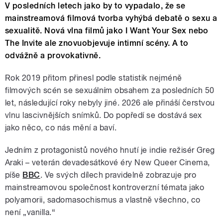
V posledních letech jako by to vypadalo, že se
mainstreamová filmová tvorba vyhýbá debatě o sexu a
sexualitě. Nová vlna filmů jako I Want Your Sex nebo
The Invite ale znovuobjevuje intimní scény. A to
odvážně a provokativně.
Rok 2019 přitom přinesl podle statistik nejméně
filmových scén se sexuálním obsahem za posledních 50
let, následující roky nebyly jiné. 2026 ale přináší čerstvou
vlnu lascivnějších snímků. Do popředí se dostává sex
jako něco, co nás mění a baví.
Jedním z protagonistů nového hnutí je indie režisér Greg
Araki – veterán devadesátkové éry New Queer Cinema,
píše
BBC
. Ve svých dílech pravidelně zobrazuje pro
mainstreamovou společnost kontroverzní témata jako
polyamorii, sadomasochismus a vlastně všechno, co
není „vanilla.“