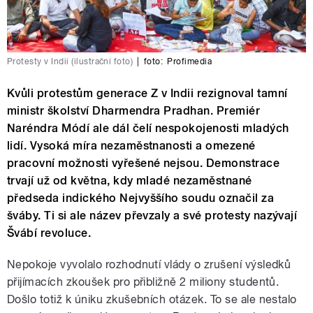
Protesty v Indii (ilustrační foto)
|
foto:
Profimedia
Kvůli protestům generace Z v Indii rezignoval tamní
ministr školství Dharmendra Pradhan. Premiér
Naréndra Módí ale dál čelí nespokojenosti mladých
lidí. Vysoká míra nezaměstnanosti a omezené
pracovní možnosti vyřešené nejsou. Demonstrace
trvají už od května, kdy mladé nezaměstnané
předseda indického Nejvyššího soudu označil za
šváby. Ti si ale název převzaly a své protesty nazývají
Švábí revoluce.
Nepokoje vyvolalo rozhodnutí vlády o zrušení výsledků
přijímacích zkoušek pro přibližně 2 miliony studentů.
Došlo totiž k úniku zkušebních otázek. To se ale nestalo