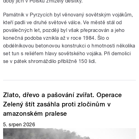
doby jich v Polsku zmizely desítky.
Památník v Pyrzycích byl věnovaný sovětským vojákům,
kteří padli ve druhé světové válce. Ve městě stál od
poválečných let, později byl však přepracován a jeho
konečná podoba vznikla až v roce 1984. Šlo o
obdélníkovou betonovou konstrukci o hmotnosti několika
set tun s reliéfem hlavy sovětského vojáka. Při demolici
se v pátek shromáždilo přibližně 150 lidí.
Zlato, dřevo a pašování zvířat. Operace
Zelený štít zasáhla proti zločinům v
amazonském pralese
5. srpen 2026