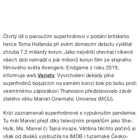
Čtvrtý díl o pavoučím superhrdinovi v podání britského
herce Toma Hollanda při svém domácím debutu vydělal
zhruba 7,5 miliardy korun. Jako největší otevírací víkend
všech dob nahradil o pár milionů korun film ze stejného
filmového světa Avengers: Endgame z roku 2019,
informuje web
Variety
. Vyvrcholení dekády plné
superhrdinů bojujících na samém konci bok po boku proti
vesmírnému záporákovi Thanosovi představovalo závěr
zlatého věku Marvel Cinematic Universe (MCU).
Krizi zaznamenali superhrdinové s vypuknutím pandemie.
Tu měl Marvel přejít díky televizním projektům jako She-
Hulk, Ms. Marvel či Tajná invaze. Většina těchto počinů si
však od diváků vysloužila na IMDB i tuzemské Česko-