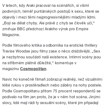
V letech, kdy Araki pracoval na scénářích, si všiml
podivných, téměř puritánských postojů k sexu, které se
objevily i mezi těmi nejprogresivnějšími mladými lidmi.
„Bojí se dělat chyby. Ale právě z chyb se člověk učí,“
zmiňuje BBC předchozí Arakiho výrok pro Empire
Magazine.
Podle filmového kritika a odborníka na erotické thrillery
Travise Woodse jsou filmy zase o něco dráždivější. „Sex
je nezbytnou součástí naší existence. Intimní scény jsou
na stříbrném plátně důležité,
“ komentuje v
magazínu
Cosmopolitan
.
Navíc ho konečně filmaři zobrazují reálněji, než vizuálními
klišé rukou v prostěradlech nebo záběry na nohy postele.
Podle Cosmopolitanu přitom 75 procent respondentů se
podívalo na film jen proto, že je v něm hot scéna. Jinými
slovy, lidé mají rádi ty sexuální scény, které jim připadají