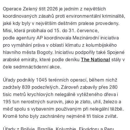
Operace Zelený štít 2026 je jedním z největších
koordinovaných zásahů proti environmentální kriminalitě,
jaké kdy byly v největším deštném pralese provedeny.
Misi, která probíhala od 15. do 31. července,
podle agentury AP koordinovala Mezinárodní iniciativa
pro vymáhání práva v oblasti klimatu z kolumbijského
hlavního města Bogoty. Iniciativu podpořily také Spojené
arabské emiráty, které podle deníku
The National
stály v
čele sedmnáctidenní akce.
Úřady podnikly 1045 terénních operací, během nichž
zadržely 839 podezřelých. Zároveň zabavily přes 280
tisíc metrů krychlových nelegálně vytěženého dřeva i
195 tun nerostných surovin, jako je zlato, uhlí, železo a
měď spolu s vybavením používaným při nelegální těžbě.
Kromě toho byly zachráněny nejméně tři tisíce zvířat.
Úřady z Bolívie, Brazílie, Kolumbie, Ekvádoru a Peru