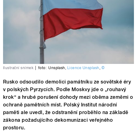
Ilustrační snímek
|
foto:
Unsplash
,
Licence Unsplash
,
©
Rusko odsoudilo demolici památníku ze sovětské éry
v polských Pyrzycích. Podle Moskvy jde o „rouhavý
krok“ a hrubé porušení dohody mezi oběma zeměmi o
ochraně pamětních míst. Polský Institut národní
paměti ale uvedl, že odstranění proběhlo na základě
zákona požadujícího dekomunizaci veřejného
prostoru.