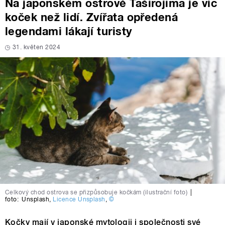
Na japonském ostrově Taširojima je víc
koček než lidí. Zvířata opředená
legendami lákají turisty
31. květen 2024
Celkový chod ostrova se přizpůsobuje kočkám (ilustrační foto)
|
foto:
Unsplash
,
Licence Unsplash
,
©
Kočky mají v japonské mytologii i společnosti své