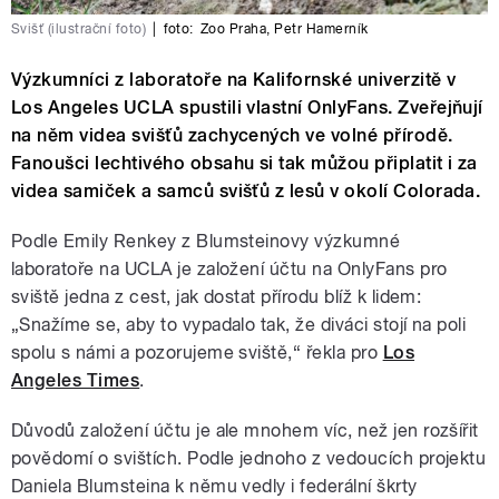
Svišť (ilustrační foto)
|
foto:
Zoo Praha
,
Petr Hamerník
Výzkumníci z laboratoře na Kalifornské univerzitě v
Los Angeles UCLA spustili vlastní OnlyFans. Zveřejňují
na něm videa svišťů zachycených ve volné přírodě.
Fanoušci lechtivého obsahu si tak můžou připlatit i za
videa samiček a samců svišťů z lesů v okolí Colorada.
Podle Emily Renkey z Blumsteinovy výzkumné
laboratoře na UCLA je založení účtu na OnlyFans pro
sviště jedna z cest, jak dostat přírodu blíž k lidem:
„Snažíme se, aby to vypadalo tak, že diváci stojí na poli
spolu s námi a pozorujeme sviště,“ řekla pro
Los
Angeles Times
.
Důvodů založení účtu je ale mnohem víc, než jen rozšířit
povědomí o svištích. Podle jednoho z vedoucích projektu
Daniela Blumsteina k němu vedly i federální škrty