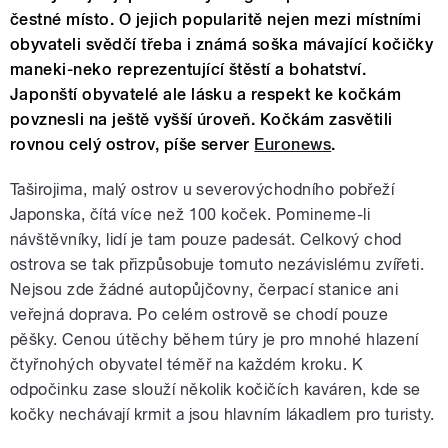
čestné místo. O jejich popularitě nejen mezi místními
obyvateli svědčí třeba i známá soška mávající kočičky
maneki-neko reprezentující štěstí a bohatství.
Japonští obyvatelé ale lásku a respekt ke kočkám
povznesli na ještě vyšší úroveň. Kočkám zasvětili
rovnou celý ostrov, píše server
Euronews
.
Taširojima, malý ostrov u severovýchodního pobřeží
Japonska, čítá více než 100 koček. Pomineme-li
návštěvníky, lidí je tam pouze padesát. Celkový chod
ostrova se tak přizpůsobuje tomuto nezávislému zvířeti.
Nejsou zde žádné autopůjčovny, čerpací stanice ani
veřejná doprava. Po celém ostrově se chodí pouze
pěšky. Cenou útěchy během túry je pro mnohé hlazení
čtyřnohých obyvatel téměř na každém kroku. K
odpočinku zase slouží několik kočičích kaváren, kde se
kočky nechávají krmit a jsou hlavním lákadlem pro turisty.