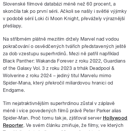
Slovenské filmové databázi méně než 60 procent, a
skončila tak po první sérii. Ačkoli se našly i světlé výjimky
v podobě sérií Loki či Moon Knight, převážely výraznější
přešlapy.
Na stříbrném plátně mezitím držely Marvel nad vodou
pokračování o osvědčených tvářích představených ještě
za dob vzestupu superhrdinů. Mezi ně patřil například
Black Panther: Wakanda Forever z roku 2022, Guardians
of the Galaxy Vol. 3 z roku 2023 a trhák Deadpool &
Wolverine z roku 2024 – jediný titul Marvelu mimo
Spider-Mana, který překročil miliardovou hranici od
Endgame.
Tím nejatraktivnějším superhrdinou zůstal v záplavě
méně i více povedených filmů právě Peter Parker alias
Spider-Man. Proč tomu tak je, zjišťoval server
Hollywood
Reporter
. Ve svém článku zmiňuje, že filmy, ve kterých