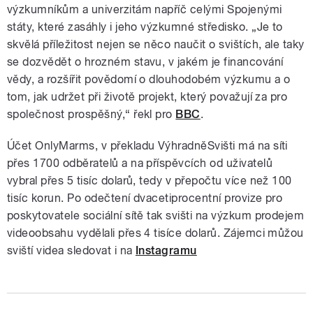
výzkumníkům a univerzitám napříč celými Spojenými
státy, které zasáhly i jeho výzkumné středisko. „Je to
skvělá příležitost nejen se něco naučit o svištích, ale taky
se dozvědět o hrozném stavu, v jakém je financování
vědy, a rozšířit povědomí o dlouhodobém výzkumu a o
tom, jak udržet při životě projekt, který považují za pro
společnost prospěšný,“ řekl pro
BBC
.
Účet OnlyMarms, v překladu VýhradněSvišti má na síti
přes 1700 odběratelů a na příspěvcích od uživatelů
vybral přes 5 tisíc dolarů, tedy v přepočtu více než 100
tisíc korun. Po odečtení dvacetiprocentní provize pro
poskytovatele sociální sítě tak svišti na výzkum prodejem
videoobsahu vydělali přes 4 tisíce dolarů. Zájemci můžou
sviští videa sledovat i na
Instagramu