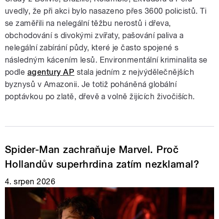
uvedly, že při akci bylo nasazeno přes 3600 policistů. Ti
se zaměřili na nelegální těžbu nerostů i dřeva,
obchodování s divokými zvířaty, pašování paliva a
nelegální zabírání půdy, které je často spojené s
následným kácením lesů. Environmentální kriminalita se
podle
agentury AP
stala jedním z nejvýdělečnějších
byznysů v Amazonii. Je totiž poháněná globální
poptávkou po zlatě, dřevě a volně žijících živočiších.
Spider-Man zachraňuje Marvel. Proč
Hollandův superhrdina zatím nezklamal?
4. srpen 2026