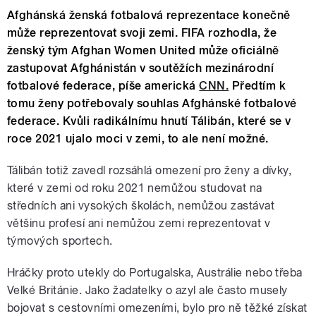
Afghánská ženská fotbalová reprezentace konečně
může reprezentovat svoji zemi. FIFA rozhodla, že
ženský tým Afghan Women United může oficiálně
zastupovat Afghánistán v soutěžích mezinárodní
fotbalové federace, píše americká
CNN.
Předtím k
tomu ženy potřebovaly souhlas Afghánské fotbalové
federace. Kvůli radikálnímu hnutí Tálibán, které se v
roce 2021 ujalo moci v zemi, to ale není možné.
Tálibán totiž zavedl rozsáhlá omezení pro ženy a dívky,
které v zemi od roku 2021 nemůžou studovat na
středních ani vysokých školách, nemůžou zastávat
většinu profesí ani nemůžou zemi reprezentovat v
týmových sportech.
Hráčky proto utekly do Portugalska, Austrálie nebo třeba
Velké Británie. Jako žadatelky o azyl ale často musely
bojovat s cestovními omezeními, bylo pro ně těžké získat