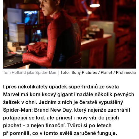
Tom Holland jako Spider-Man
|
foto:
Sony Pictures / Planet / Profimedia
I přes několikaletý úpadek superhrdinů ze světa
Marvel má komiksový gigant i nadále několik pevných
želízek v ohni. Jedním z nich je čerstvě vypuštěný
Spider-Man: Brand New Day, který nejenže zachránil
potápějící se loď, ale přinesl i nový vítr do jejích
plachet – a nejen finanční. Tvůrci si po letech
připomněli, co v tomto světě zaručeně funguje.