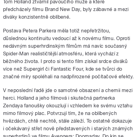
Tom Holland ztvárnil pavoučího muže a které
předcházely filmu Brand New Day, byly zábavné a mezi
diváky konzistentně oblíbené.
Postava Petera Parkera měla totiž nepřetržitou,
důslednou kontinuitu vedoucí až k novému filmu. Oproti
nedávným superhrdinským filmům má navíc současný
Spider-Man realističtější atmosféru, která vychází z
běžného života. I proto si tento film získal srdce diváků
více než Supergirl či Fantastic Four, kde se tvůrci do
značné míry spoléhali na nadpřirozené počítačové efekty.
V neposlední řadě jde o samotné obsazení a chemii mezi
herci. Holland a jeho filmová i skutečná partnerka
Zendaya fanoušky okouzlují i vzhledem ke svému vztahu
mimo filmový plac. Potvrzují tím, že na oblíbených
hvězdách, chtě nechtě, stále záleží. To ostatně dokazuje
i očekávaný střet nově představených i starých známých
superhrdinů ve filmu Avengers: Doomsday. Do kin se