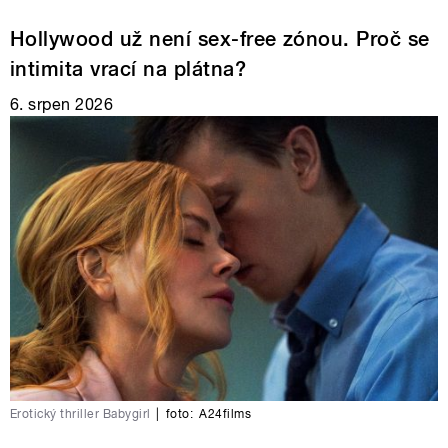
Hollywood už není sex-free zónou. Proč se
intimita vrací na plátna?
6. srpen 2026
Erotický thriller Babygirl
|
foto:
A24films