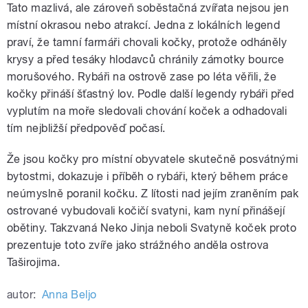
Tato mazlivá, ale zároveň soběstačná zvířata nejsou jen
místní okrasou nebo atrakcí. Jedna z lokálních legend
praví, že tamní farmáři chovali kočky, protože odháněly
krysy a před tesáky hlodavců chránily zámotky bource
morušového. Rybáři na ostrově zase po léta věřili, že
kočky přináší šťastný lov. Podle další legendy rybáři před
vyplutím na moře sledovali chování koček a odhadovali
tím nejbližší předpověď počasí.
Že jsou kočky pro místní obyvatele skutečně posvátnými
bytostmi, dokazuje i příběh o rybáři, který během práce
neúmyslně poranil kočku. Z lítosti nad jejím zraněním pak
ostrované vybudovali kočičí svatyni, kam nyní přinášejí
obětiny. Takzvaná Neko Jinja neboli Svatyně koček proto
prezentuje toto zvíře jako strážného anděla ostrova
Taširojima.
autor:
Anna Beljo