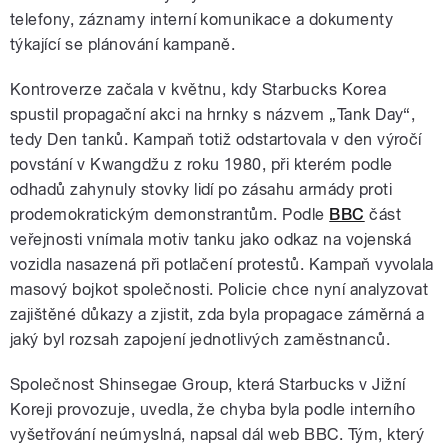
telefony, záznamy interní komunikace a dokumenty
týkající se plánování kampaně.
Kontroverze začala v květnu, kdy Starbucks Korea
spustil propagační akci na hrnky s názvem „Tank Day“,
tedy Den tanků. Kampaň totiž odstartovala v den výročí
povstání v Kwangdžu z roku 1980, při kterém podle
odhadů zahynuly stovky lidí po zásahu armády proti
prodemokratickým demonstrantům. Podle
BBC
část
veřejnosti vnímala motiv tanku jako odkaz na vojenská
vozidla nasazená při potlačení protestů. Kampaň vyvolala
masový bojkot společnosti. Policie chce nyní analyzovat
zajištěné důkazy a zjistit, zda byla propagace záměrná a
jaký byl rozsah zapojení jednotlivých zaměstnanců.
Společnost Shinsegae Group, která Starbucks v Jižní
Koreji provozuje, uvedla, že chyba byla podle interního
vyšetřování neúmyslná, napsal dál web BBC. Tým, který