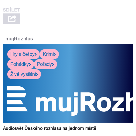
mujRozhlas
Hry a četby
Krimi
Pohádky
Pořady
Živé vysílání
Audiosvět Českého rozhlasu na jednom místě