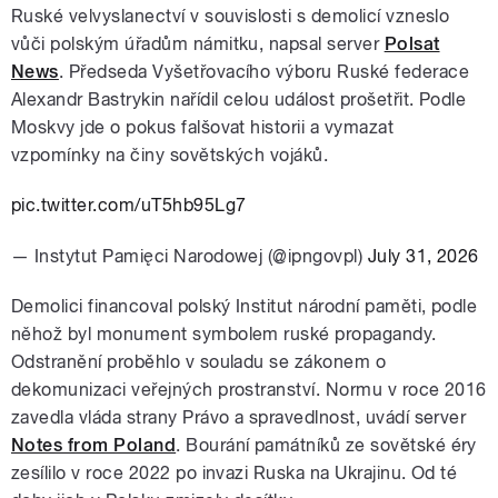
Ruské velvyslanectví v souvislosti s demolicí vzneslo
vůči polským úřadům námitku, napsal server
Polsat
News
. Předseda Vyšetřovacího výboru Ruské federace
Alexandr Bastrykin nařídil celou událost prošetřit. Podle
Moskvy jde o pokus falšovat historii a vymazat
vzpomínky na činy sovětských vojáků.
pic.twitter.com/uT5hb95Lg7
— Instytut Pamięci Narodowej (@ipngovpl)
July 31, 2026
Demolici financoval polský Institut národní paměti, podle
něhož byl monument symbolem ruské propagandy.
Odstranění proběhlo v souladu se zákonem o
dekomunizaci veřejných prostranství. Normu v roce 2016
zavedla vláda strany Právo a spravedlnost, uvádí server
Notes from Poland
. Bourání památníků ze sovětské éry
zesílilo v roce 2022 po invazi Ruska na Ukrajinu. Od té