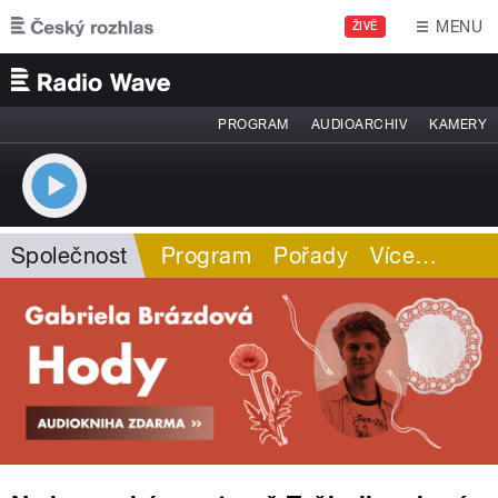
Přejít k hlavnímu obsahu
MENU
ŽIVĚ
PROGRAM
AUDIOARCHIV
KAMERY
Společnost
Program
Pořady
Více
…