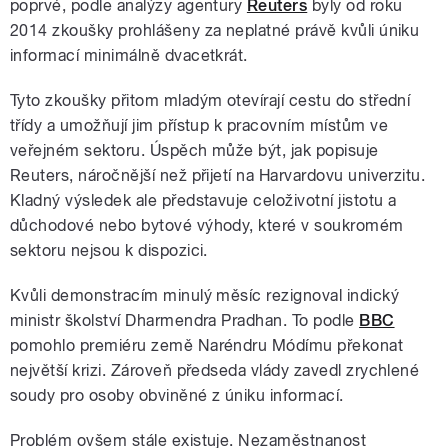
poprvé, podle analýzy agentury
Reuters
byly od roku
2014 zkoušky prohlášeny za neplatné právě kvůli úniku
informací minimálně dvacetkrát.
Tyto zkoušky přitom mladým otevírají cestu do střední
třídy a umožňují jim přístup k pracovním místům ve
veřejném sektoru. Úspěch může být, jak popisuje
Reuters, náročnější než přijetí na Harvardovu univerzitu.
Kladný výsledek ale představuje celoživotní jistotu a
důchodové nebo bytové výhody, které v soukromém
sektoru nejsou k dispozici.
Kvůli demonstracím minulý měsíc rezignoval indický
ministr školství Dharmendra Pradhan. To podle
BBC
pomohlo premiéru země Naréndru Módímu překonat
největší krizi. Zároveň předseda vlády zavedl zrychlené
soudy pro osoby obviněné z úniku informací.
Problém ovšem stále existuje. Nezaměstnanost