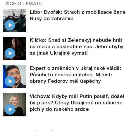
VÍCE O TÉMATU
Libor Dvořák: Strach z mobilizace žene
Rusy do zahraničí
Kličko: Snad si Zelenskyj nebude hrát
na mača a poslechne nás. Jeho chyby
se jinak Ukrajině vymstí
Expert o změnách v ukrajinské vládě:
Působí to nesrozumitelně. Ministr
obrany Fedorov měl úspěchy
Víchová: Kdyby měl Putin poušť, došel
by písek? Útoky Ukrajinců na rafinerie
píchly do ruského srdce