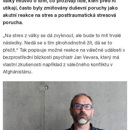
války mluvilo o tom, co prožívají lidé, kteří před ní
utíkají, často byly zmiňovány duševní poruchy jako
akutní reakce na stres a posttraumatická stresová
porucha.
„Na stres z války se dá zvyknout, ale bude to mít trvalé
následky. Nedá se s tím plnohodnotně žít, dá se to
přežít.“ Tak popisuje možné reakce na válečné události v
bezprostřední blízkosti psychiatr Jan Vevera, který má
vlastní zkušenosti například z válečného konfliktu v
Afghánistánu.