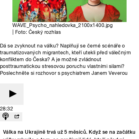
WAVE_Psycho_nahledovka_2100x1400.jpg
| Foto: Český rozhlas
Dá se zvyknout na válku? Naplňují se černé scénáře o
traumatizovaných migrantech, kteří utekli před válečným
konfliktem do Česka? A je možné zvládnout
posttraumatickou stresovou poruchu vlastními silami?
Poslechněte si rozhovor s psychiatrem Janem Veverou
28:32
Válka na Ukrajině trvá už 5 měsíců. Když se na začátku