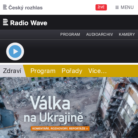
Přejít k hlavnímu obsahu
MENU
ŽIVĚ
PROGRAM
AUDIOARCHIV
KAMERY
Zdraví
Program
Pořady
Více
…