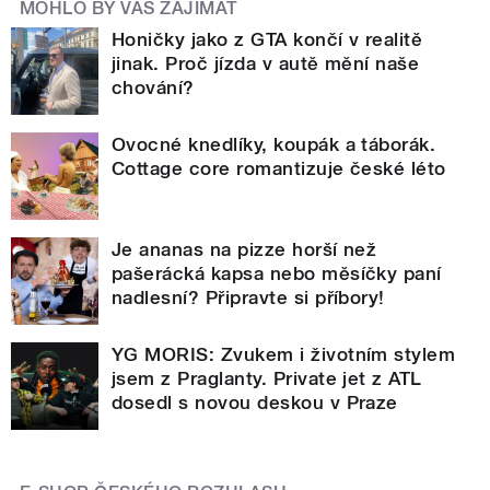
MOHLO BY VÁS ZAJÍMAT
Honičky jako z GTA končí v realitě
jinak. Proč jízda v autě mění naše
chování?
Ovocné knedlíky, koupák a táborák.
Cottage core romantizuje české léto
Je ananas na pizze horší než
pašerácká kapsa nebo měsíčky paní
nadlesní? Připravte si příbory!
YG MORIS: Zvukem i životním stylem
jsem z Praglanty. Private jet z ATL
dosedl s novou deskou v Praze