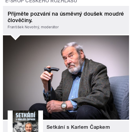
E-SHOP ČESKÉHO ROZHLASU
Přijměte pozvání na úsměvný doušek moudré
člověčiny.
František Novotný, moderátor
Setkání s Karlem Čapkem