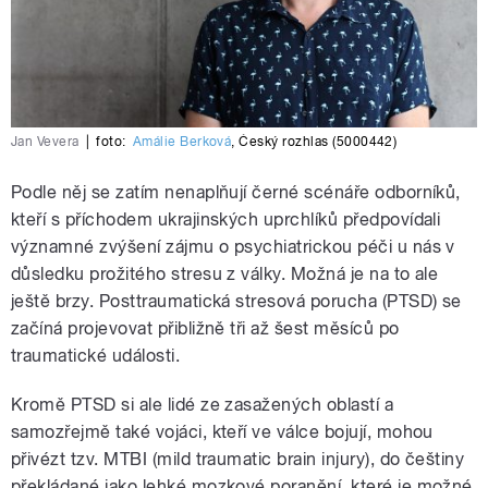
Jan Vevera
|
foto:
Amálie Berková
,
Český rozhlas (5000442)
Podle něj se zatím nenaplňují černé scénáře odborníků,
kteří s příchodem ukrajinských uprchlíků předpovídali
významné zvýšení zájmu o psychiatrickou péči u nás v
důsledku prožitého stresu z války. Možná je na to ale
ještě brzy. Posttraumatická stresová porucha (PTSD) se
začíná projevovat přibližně tři až šest měsíců po
traumatické události.
Kromě PTSD si ale lidé ze zasažených oblastí a
samozřejmě také vojáci, kteří ve válce bojují, mohou
přivézt tzv. MTBI (mild traumatic brain injury), do češtiny
překládané jako lehké mozkové poranění, které je možné