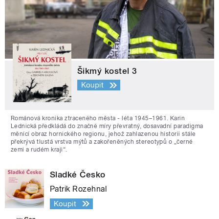
Šikmý kostel 3
Koupit
Románová kronika ztraceného města - léta 1945–1961. Karin
Lednická předkládá do značné míry převratný, dosavadní paradigma
měnící obraz hornického regionu, jehož zahlazenou historii stále
překrývá tlustá vrstva mýtů a zakořeněných stereotypů o „černé
zemi a rudém kraji“.
Sladké Česko
Patrik Rozehnal
Koupit