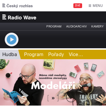
Přejít k hlavnímu obsahu
MENU
ŽIVĚ
PROGRAM
AUDIOARCHIV
KAMERY
Hudba
Program
Pořady
Více
…