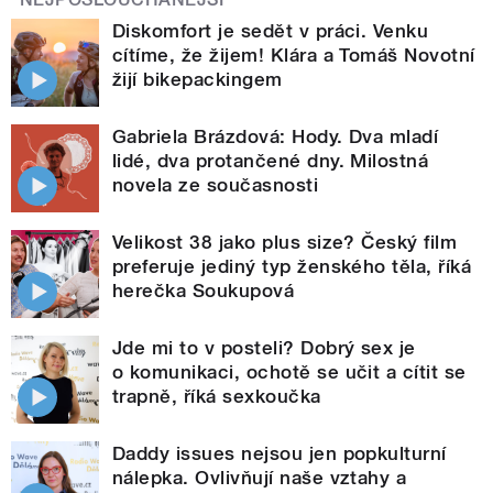
Diskomfort je sedět v práci. Venku
cítíme, že žijem! Klára a Tomáš Novotní
žijí bikepackingem
Gabriela Brázdová: Hody. Dva mladí
lidé, dva protančené dny. Milostná
novela ze současnosti
Velikost 38 jako plus size? Český film
preferuje jediný typ ženského těla, říká
herečka Soukupová
Jde mi to v posteli? Dobrý sex je
o komunikaci, ochotě se učit a cítit se
trapně, říká sexkoučka
Daddy issues nejsou jen popkulturní
nálepka. Ovlivňují naše vztahy a