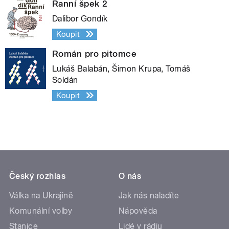
Ranní špek 2
Dalibor Gondík
Koupit
Román pro pitomce
Lukáš Balabán, Šimon Krupa, Tomáš
Soldán
Koupit
Český rozhlas
O nás
Válka na Ukrajině
Jak nás naladíte
Komunální volby
Nápověda
Stanice
Lidé v rádiu