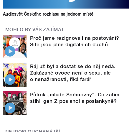
Audiosvět Českého rozhlasu na jednom místě
MOHLO BY VÁS ZAJÍMAT
Proč jsme rezignovali na postování?
Sítě jsou plné digitálních duchů
Ráj už byl a dostat se do něj nedá.
Zakázané ovoce není o sexu, ale
o nenažranosti, říká farář
Půlrok „mladé Sněmovny“. Co zatím
stihli gen Z poslanci a poslankyně?
NEJPOSLOUCHANĚJŠÍ