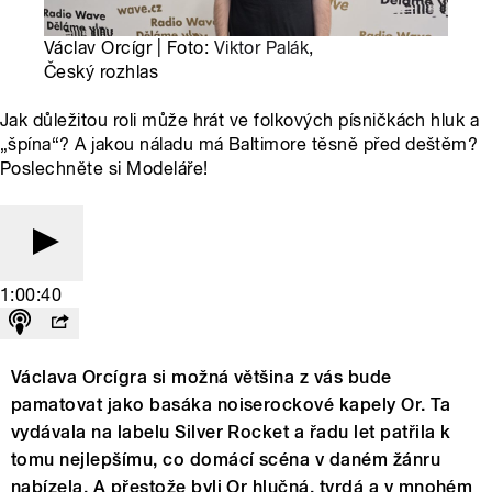
Václav Orcígr | Foto:
Viktor Palák
,
Český rozhlas
Jak důležitou roli může hrát ve folkových písničkách hluk a
„špína“? A jakou náladu má Baltimore těsně před deštěm?
Poslechněte si Modeláře!
1:00:40
Václava Orcígra si možná většina z vás bude
pamatovat jako basáka noiserockové kapely Or. Ta
vydávala na labelu Silver Rocket a řadu let patřila k
tomu nejlepšímu, co domácí scéna v daném žánru
nabízela. A přestože byli Or hlučná, tvrdá a v mnohém