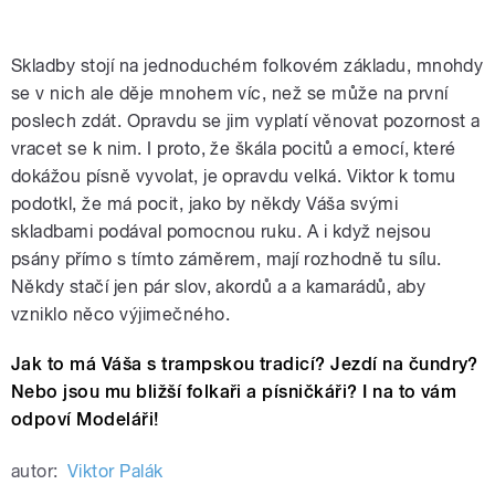
Skladby stojí na jednoduchém folkovém základu, mnohdy
se v nich ale děje mnohem víc, než se může na první
poslech zdát. Opravdu se jim vyplatí věnovat pozornost a
vracet se k nim. I proto, že škála pocitů a emocí, které
dokážou písně vyvolat, je opravdu velká. Viktor k tomu
podotkl, že má pocit, jako by někdy Váša svými
skladbami podával pomocnou ruku. A i když nejsou
psány přímo s tímto záměrem, mají rozhodně tu sílu.
Někdy stačí jen pár slov, akordů a a kamarádů, aby
vzniklo něco výjimečného.
Jak to má Váša s trampskou tradicí? Jezdí na čundry?
Nebo jsou mu bližší folkaři a písničkáři? I na to vám
odpoví Modeláři!
autor:
Viktor Palák