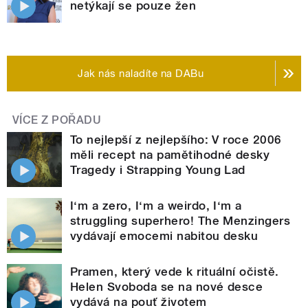
netýkají se pouze žen
Jak nás naladíte na DABu
VÍCE Z POŘADU
To nejlepší z nejlepšího: V roce 2006
měli recept na pamětihodné desky
Tragedy i Strapping Young Lad
I‘m a zero, I‘m a weirdo, I‘m a
struggling superhero! The Menzingers
vydávají emocemi nabitou desku
Pramen, který vede k rituální očistě.
Helen Svoboda se na nové desce
vydává na pouť životem