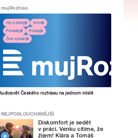
mujRozhlas
Hry a četby
Krimi
Pohádky
Pořady
Živé vysílání
Audiosvět Českého rozhlasu na jednom místě
NEJPOSLOUCHANĚJŠÍ
Diskomfort je sedět
v práci. Venku cítíme, že
žijem! Klára a Tomáš