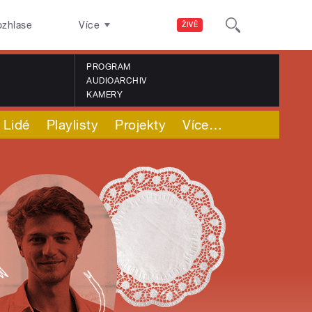
ozhlase
Více
ŽIVĚ
PROGRAM
AUDIOARCHIV
KAMERY
Lidé
Playlisty
Projekty
Více
…