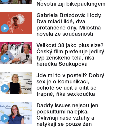
Novotní žijí bikepackingem
Gabriela Brázdová: Hody.
Dva mladí lidé, dva
protančené dny. Milostná
novela ze současnosti
Velikost 38 jako plus size?
Český film preferuje jediný
typ ženského těla, říká
herečka Soukupová
Jde mi to v posteli? Dobrý
sex je o komunikaci,
ochotě se učit a cítit se
trapně, říká sexkoučka
Daddy issues nejsou jen
popkulturní nálepka.
Ovlivňují naše vztahy a
netýkají se pouze žen