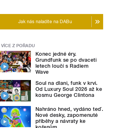
Jak nás naladíte na DABu
VÍCE Z POŘADU
Konec jedné éry.
Grundfunk se po dvaceti
letech loučí s Radiem
Wave
Soul na dlani, funk v krvi.
Od Luxury Soul 2026 až ke
kosmu George Clintona
Nahráno hned, vydáno teď.
Nové desky, zapomenuté
příběhy a návraty ke
kořenům