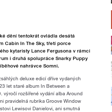
ké dění tentokrát ovládla desátá
 Cabin In The Sky, třetí porce
ého kytaristy Lance Fergusona v rámci
rum i druhá spolupráce Snarky Puppy
říběhové nahrávce Somni.
zsáhlých deluxe edicí dříve vydaných
23 let staré album In Between a
40. výročí rozšířené vydání alba Around
ani pravidelná rubrika Groove Window
tovi Lewisovi Danielovi, ani smutná