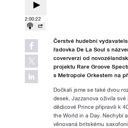
2:00:22
Čerstvé hudební vydavatels
řadovka De La Soul s názvem
coververzí od novozélandsk
projektu Rare Groove Spect
s Metropole Orkestem na p
Dočkali jsme se také dvou ro
desek. Jazzanova oživila své 
dědicové Prince připravili k 
the World in a Day. Nechybí 
věnovaná britskému saxofonis