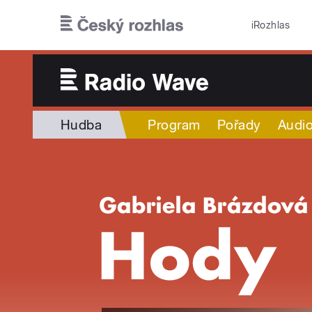
Přejít k hlavnímu obsahu
iRozhlas
Hudba
Program
Pořady
Audio