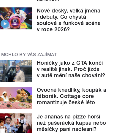
Nové desky, velká jména
i debuty. Co chystá
soulová a funková scéna
v roce 2026?
MOHLO BY VÁS ZAJÍMAT
Honičky jako z GTA končí
v realitě jinak. Proč jízda
v autě mění naše chování?
Ovocné knedlíky, koupák a
táborák. Cottage core
romantizuje české léto
Je ananas na pizze horší
než pašerácká kapsa nebo
měsíčky paní nadlesní?