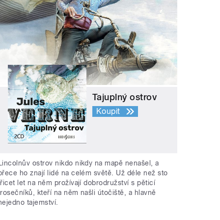
Tajuplný ostrov
Koupit
Lincolnův ostrov nikdo nikdy na mapě nenašel, a
přece ho znají lidé na celém světě. Už déle než sto
třicet let na něm prožívají dobrodružství s pěticí
trosečníků, kteří na něm našli útočiště, a hlavně
nejedno tajemství.