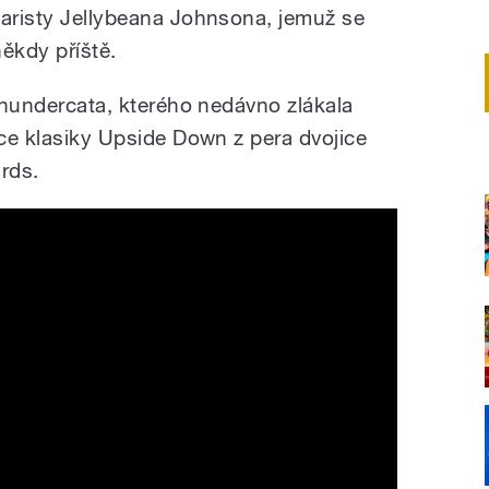
taristy Jellybeana Johnsona, jemuž se
ěkdy příště.
 Thundercata, kterého nedávno zlákala
vce klasiky Upside Down z pera dvojice
rds.