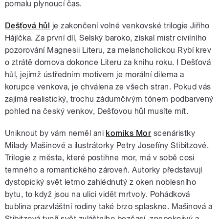
pomalu plynoucí čas.
Dešťová hůl
je zakončení volné venkovské trilogie Jiřího
Hájíčka. Za první díl, Selský baroko, získal mistr civilního
pozorování Magnesii Literu, za melancholickou Rybí krev
o ztrátě domova dokonce Literu za knihu roku. I Dešťová
hůl, jejímž ústředním motivem je morální dilema a
korupce venkova, je chválena ze všech stran. Pokud vás
zajímá realistický, trochu zádumčivým tónem podbarvený
pohled na český venkov, Dešťovou hůl musíte mít.
Uniknout by vám neměl ani
komiks Mor
scenáristky
Milady Mašinové a ilustrátorky Petry Josefíny Stibitzové.
Trilogie z města, které postihne mor, má v sobě cosi
temného a romantického zároveň. Autorky představují
dystopický svět letmo zahlédnutý z oken noblesního
bytu, to když jsou na ulici vidět mrtvoly. Pohádková
bublina prazvláštní rodiny také brzo splaskne. Mašinová a
Stibitzová tvoří svět zvláštního bezčasí, znepokojivý a