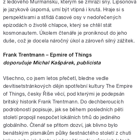
z ledového Murmansku, kterým se zmrazí sny. Lipsonová
je jazykově úsporná, umí být vtipná i krutá. Hraje si s
perspektivami a střídá časové osy v nedořečených
epizodách o životě chlapce, který se chtěl stát
kosmonautem. Úkolem čtenáře je proniknout do jeho
duše, což je docela náročný úkol a zároveň silný zážitek.
Frank Trentmann – Epmire of Things
doporučuje Michal Kašpárek, publicista
Všechno, co jsem letos přečetl, bledne vedle
devítisetstránkových dějin spotřební kultury The Empire
of Things, česky Říše věcí, pod kterými je podepsán
britský historik Frank Trentmann. Do dechberoucích
podrobností popisuje, jak se během posledních pěti
století propojil nespočet lokálních trhů do jediného
globálního. Čtenář se přitom dozví, jak blivno bylo
benátským písmákům půlky šestnáctého století z chuti