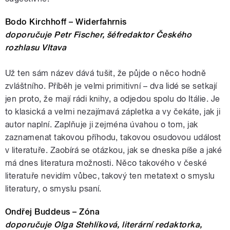
Bodo Kirchhoff – Widerfahrnis
doporučuje Petr Fischer, šéfredaktor Českého
rozhlasu Vltava
Už ten sám název dává tušit, že půjde o něco hodně
zvláštního. Příběh je velmi primitivní – dva lidé se setkají
jen proto, že mají rádi knihy, a odjedou spolu do Itálie. Je
to klasická a velmi nezajímavá zápletka a vy čekáte, jak ji
autor naplní. Zaplňuje ji zejména úvahou o tom, jak
zaznamenat takovou příhodu, takovou osudovou událost
v literatuře. Zaobírá se otázkou, jak se dneska píše a jaké
má dnes literatura možnosti. Něco takového v české
literatuře nevidím vůbec, takový ten metatext o smyslu
literatury, o smyslu psaní.
Ondřej Buddeus – Zóna
doporučuje Olga Stehlíková, literární redaktorka,