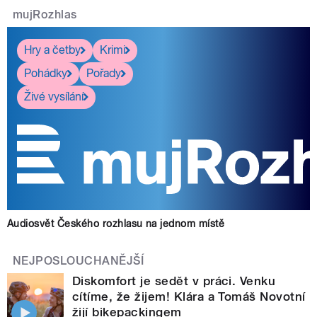
mujRozhlas
Hry a četby
Krimi
Pohádky
Pořady
Živé vysílání
Audiosvět Českého rozhlasu na jednom místě
NEJPOSLOUCHANĚJŠÍ
Diskomfort je sedět v práci. Venku
cítíme, že žijem! Klára a Tomáš Novotní
žijí bikepackingem