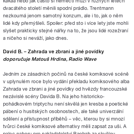
kakaa nebo jak často si němečtí muži v různých letech
dvacátého století měnili spodní prádlo. Trentmann
nezkoumá jenom samotný konzum, ale i to, jak o něm
lidé kdy přemýšleli. Spoiler: před sto i více lety jste mohli
slyšet prakticky stejné nářky na to, že jsou lidé rozežraní
a ničeho si neváží, jako dnes.
David B. – Zahrada ve zbrani a jiné povídky
doporučuje Matouš Hrdina, Radio Wave
Jedním ze zásadních počinů na české komiksové scéně
v uplynulém roce bylo vydání překladu komiksového alba
Zahrada ve zbrani a jiné povídky od hvězdy francouzské
nezávislé scény Davida B. Na jeho historicko-
pohádkovém triptychu není skvělá jen kresba a poetické
pábení o husitských osobnostech, ale také univerzální
sdělení a přístupnost příběhů – věc, kterou by si mnozí
tvůrci české komiksové alternativy měli zapsat za uši. A
palec nahoru pro nakladatelství Baobab za skvělou