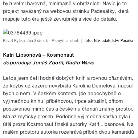
byla velmi barevná, minimálně v obrázcích. Navíc je to
projekt navázaný na webovou stránku Padesátky, která
mapuje tuto éru ještě zevrubněji a více do detailu.
Pavel Ryška, Jan Šrámek – Pionýři a roboti
|
foto: Nakladatelství Paseka
Katri Lipsonová – Kosmonaut
doporučuje Jonáš Zbořil, Radio Wave
Letos jsem četl hodně dobrých knih a rovnou přiznávám,
že kdyby už Jezero nevybrala Karolína Demelová, napsal
bych o něm. V českém kontextu jde nepochybně o
výjimečnou knihu, příběhovou, trpce aktuální, přitom
postavenou mimo čas a českému čtenáři známý prostor.
Má až mytický přesah. Podobně výjimečná knížka byla i
útlá próza Kosmonaut finské autorky Katri Lipsonové. Na
malém prostoru autorka rozehrává příběh dvou kamarádů