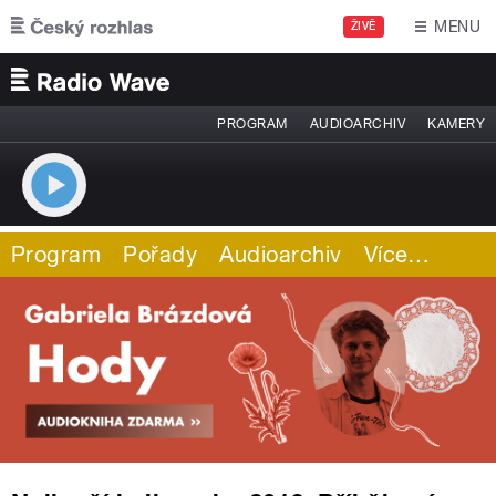
Přejít k hlavnímu obsahu
MENU
ŽIVĚ
PROGRAM
AUDIOARCHIV
KAMERY
Program
Pořady
Audioarchiv
Více
…