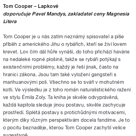
Tom Cooper – Lapkové
doporučuje Pavel Mandys, zakladatel ceny Magnesia
Litera
Tom Cooper je u nás zatím neznámý spisovatel a píše
příběh z amerického Jihu o rybářích, kteří se živí lovem
krevet. Lov čím dál hůře vynáší, do toho přichází havárie
na nedaleké ropné plošině, takže se rybáři potýkají s
existenčními problémy, každý je řeší jinak, často na
hranici zákona. Jsou tam také vyložení gangsteři s
marihuanovými poli. Všechno se to sváří v mohutném
kotli. Ve výsledku je z toho román naturalistického ražení
ve stylu Émila Zoly. Ta kniha je skvěle odvyprávěná,
každá kapitola sleduje jinou postavu, skvěle zachycuje
prostředí. Splétá postavy s protichůdnými motivacemi,
kterým díky různým perspektivám docela fandíme. Je to
o pocitu beznaděje, kterou Tom Cooper zachytil velice
sugestivně.