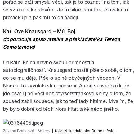
pořád se drží smyslu věci, tak je to poznat i na tom, jak
se vztahuje ke slovům. Je to silné, smutné, člověka to
profackuje a pak mu to dá naději.
Karl Ove Knausgard – Můj Boj
doporučuje spisovatelka a překladatelka Tereza
Semotamová
Unikátní kniha hlavně svou upřímností a
autobiografičností. Knausgard prostě píše o sobě, o tom,
co se mu děje. Píše o úplně obyčejných věcech. V
Norsku to vyvolalo vlnu nadšení. Autoři si uvědomili, že
jde psát i jiné věci než čtyřsetstránkové knihy o tom, že
soused zabil souseda, jak to teď tady hltáme. Myslím, že
by bylo dobré od těch Norů hltat také něco jiného.
Zuzana Brabcová – Voliéry
|
foto: Nakladatelství Druhé město