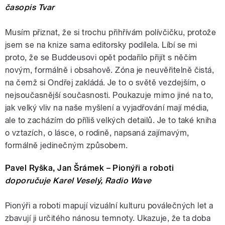
časopis Tvar
Musím přiznat, že si trochu přihřívám polívčičku, protože
jsem se na knize sama editorsky podílela. Líbí se mi
proto, že se Buddeusovi opět podařilo přijít s něčím
novým, formálně i obsahově. Zóna je neuvěřitelně čistá,
na čemž si Ondřej zakládá. Je to o světě vezdejším, o
nejsoučasnější současnosti. Poukazuje mimo jiné na to,
jak velký vliv na naše myšlení a vyjadřování mají média,
ale to zacházím do příliš velkých detailů. Je to také kniha
o vztazích, o lásce, o rodině, napsaná zajímavým,
formálně jedinečným způsobem.
Pavel Ryška, Jan Šrámek – Pionýři a roboti
doporučuje Karel Veselý, Radio Wave
Pionýři a roboti mapují vizuální kulturu poválečných let a
zbavují ji určitého nánosu temnoty. Ukazuje, že ta doba