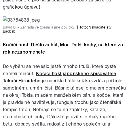
grafickou úpravu!
David B. – Zahrada ve zbrani a jiné povídky
|
foto: Nakladatelství
Baobab
Kočičí host, Dešťová hůl, Mor. Další knihy, na které za
rok nezapomenete
Do výběru se nevešlo ještě mnoho titulů, které byste
neměli minout.
Kočičí host japonského spisovatele
Takaši Hiraideho
je například útlá knížka vzdávající hold
samotnému umění číst. Básnická esej o malém domečku
na okraji Tokia, mladém manželském páru a kočce, která
je pravidelně navštěvuje, funguje trochu jako čtenářská
terapie tmou. Nehraje se tu na zápletky, katarze,
dramatické oblouky. Důležité je užít si detaily malého
bytu, dopady světla, radost z tichého společníka a