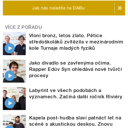
Jak nás naladíte na DABu
VÍCE Z POŘADU
Vloni bronz, letos zlato. Pětice
středoškoláků zvítězila v mezinárodním
kole Turnaje mladých fyziků
Jako divadlo se zavřenýma očima.
Rapper Edúv Syn ohledává nové tvůrčí
procesy
Labyrint ve všech podobách a
významech. Začíná další ročník Riviéry
Kapela post-hudba slaví patnáct let na
scéně s akustickou deskou. Znovu