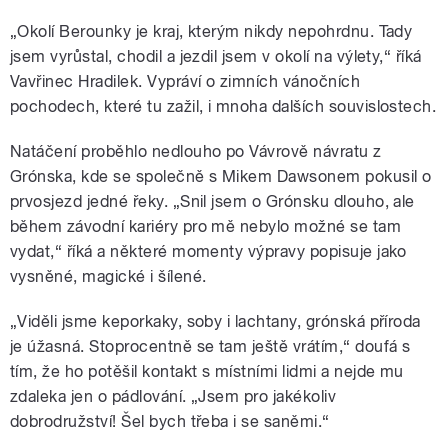
„Okolí Berounky je kraj, kterým nikdy nepohrdnu. Tady
jsem vyrůstal, chodil a jezdil jsem v okolí na výlety,“ říká
Vavřinec Hradilek. Vypráví o zimních vánočních
pochodech, které tu zažil, i mnoha dalších souvislostech.
Natáčení proběhlo nedlouho po Vávrově návratu z
Grónska, kde se společně s Mikem Dawsonem pokusil o
prvosjezd jedné řeky. „Snil jsem o Grónsku dlouho, ale
během závodní kariéry pro mě nebylo možné se tam
vydat,“ říká a některé momenty výpravy popisuje jako
vysněné, magické i šílené.
„Viděli jsme keporkaky, soby i lachtany, grónská příroda
je úžasná. Stoprocentně se tam ještě vrátím,“ doufá s
tím, že ho potěšil kontakt s místními lidmi a nejde mu
zdaleka jen o pádlování. „Jsem pro jakékoliv
dobrodružství! Šel bych třeba i se saněmi.“