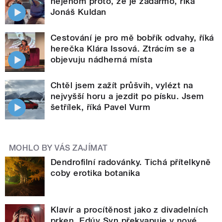
nejenom proto, že je zadarmo, říká
Jonáš Kuldan
Cestování je pro mě bobřík odvahy, říká
herečka Klára Issová. Ztrácím se a
objevuju nádherná místa
Chtěl jsem zažít průšvih, vylézt na
nejvyšší horu a jezdit po písku. Jsem
šetřílek, říká Pavel Vurm
MOHLO BY VÁS ZAJÍMAT
Dendrofilní radovánky. Tichá přítelkyně
coby erotika botanika
Klavír a procítěnost jako z divadelních
prken. Edúv Syn překvapuje v nové