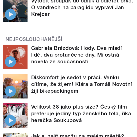
Vytočit stoupák do oblak a odletět pryč.
O vandrech na paraglidu vypráví Jan
Krejcar
NEJPOSLOUCHANĚJŠÍ
Gabriela Brázdová: Hody. Dva mladí
lidé, dva protančené dny. Milostná
novela ze současnosti
Diskomfort je sedět v práci. Venku
cítíme, že žijem! Klára a Tomáš Novotní
žijí bikepackingem
Velikost 38 jako plus size? Český film
preferuje jediný typ ženského těla, říká
herečka Soukupová
Jak si najít manžu na malém městě?