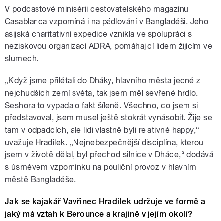
V podcastové minisérii cestovatelského magazínu
Casablanca vzpomíná i na pádlování v Bangladéši. Jeho
asijská charitativní expedice vznikla ve spolupráci s
neziskovou organizací ADRA, pomáhající lidem žijícím ve
slumech.
„Když jsme přilétali do Dháky, hlavního města jedné z
nejchudších zemí světa, tak jsem měl sevřené hrdlo.
Seshora to vypadalo fakt šíleně. Všechno, co jsem si
představoval, jsem musel ještě stokrát vynásobit. Žije se
tam v odpadcích, ale lidi vlastně byli relativně happy,“
uvažuje Hradilek. „Nejnebezpečnější disciplína, kterou
jsem v životě dělal, byl přechod silnice v Dháce,“ dodává
s úsměvem vzpomínku na pouliční provoz v hlavním
městě Bangladéše.
Jak se kajakář Vavřinec Hradilek udržuje ve formě a
jaký má vztah k Berounce a krajině v jejím okolí?