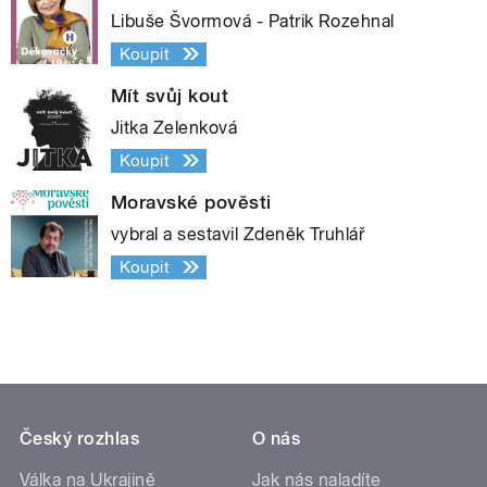
Libuše Švormová - Patrik Rozehnal
Koupit
Mít svůj kout
Jitka Zelenková
Koupit
Moravské pověsti
vybral a sestavil Zdeněk Truhlář
Koupit
Český rozhlas
O nás
Válka na Ukrajině
Jak nás naladíte