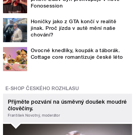
Fonosession
Honičky jako z GTA končí v realitě
jinak. Proč jízda v autě mění naše
chování?
Ovocné knedlíky, koupák a táborák.
Cottage core romantizuje české léto
E-SHOP ČESKÉHO ROZHLASU
Přijměte pozvání na úsměvný doušek moudré
člověčiny.
František Novotný, moderátor