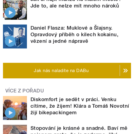
Jde to, ale nelze mít mnoho nároků
Daniel Flasza: Muklové a Šlajsny.
Opravdový příběh o kilech kokainu,
vězení a jedné nápravě
Jak nás naladíte na DABu
VÍCE Z POŘADU
Diskomfort je sedět v práci. Venku
cítíme, že žijem! Klára a Tomáš Novotní
žijí bikepackingem
Stopování je krásné a snadné. Baví mě