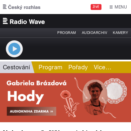
Přejít k hlavnímu obsahu
MENU
ŽIVĚ
PROGRAM
AUDIOARCHIV
KAMERY
Cestování
Program
Pořady
Více
…