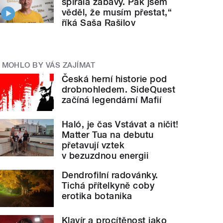
spirála zábavy. Pak jsem
věděl, že musím přestat,“
říká Saša Rašilov
MOHLO BY VÁS ZAJÍMAT
Česká herní historie pod
drobnohledem. SideQuest
začíná legendární Mafií
Haló, je čas Vstávat a ničit!
Matter Tua na debutu
přetavují vztek
v bezuzdnou energii
Dendrofilní radovánky.
Tichá přítelkyně coby
erotika botanika
Klavír a procítěnost jako