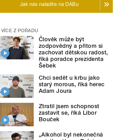
Jak nás naladíte na DABu
VÍCE Z POŘADU
Člověk může být
zodpovědný a přitom si
zachovat dětskou radost,
říká poradce prezidenta
Šebek
Chci sedět u krbu jako
starý morous, říká herec
Adam Joura
Ztratil jsem schopnost
zastavit se, říká Libor
Bouček
„Alkohol byl nekonečná