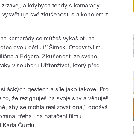
em zrzavej, a kdybych tehdy s kamarády
,“ vysvětluje své zkušenosti s alkoholem z
 na kamarády se můžeš vykašlat, na
 otec dvou dětí Jiří Šimek. Otcovství mu
Kiliána a Edgara. Zkušenosti ze svého
 taky v souboru Ufftenživot, který před
 siláckých gestech a síle jako takové. Pro
a to, že rezignuješ na svoje sny a věnuješ
ě, aby se mohla realizovat ona,“ dodává
mínal třeba i na natáčení filmu
l Karla Čurdu.