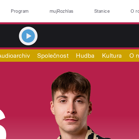
Program
mujRozhlas
Stanice
O r
Audioarchiv
Společnost
Hudba
Kultura
O 