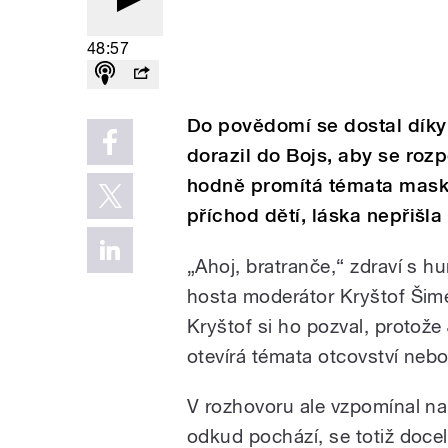
48:57
Do povědomí se dostal díky 
dorazil do Bojs, aby se rozp
hodně promítá témata maskul
příchod dětí, láska nepřišla 
„Ahoj, bratranče,“ zdraví s 
hosta moderátor Kryštof Šime
Kryštof si ho pozval, protože 
otevírá témata otcovství nebo
V rozhovoru ale vzpomínal na
odkud pochází, se totiž docela