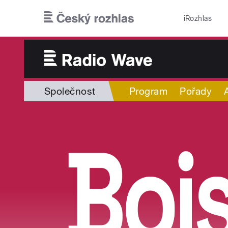
Přejít k hlavnímu obsahu
iRozhlas
Společnost
Program
Pořady