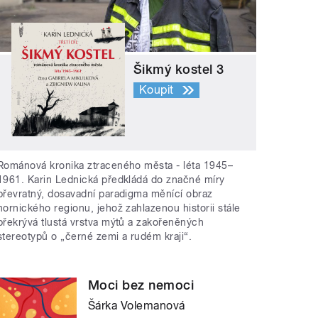
Šikmý kostel 3
Koupit
Románová kronika ztraceného města - léta 1945–
1961. Karin Lednická předkládá do značné míry
převratný, dosavadní paradigma měnící obraz
hornického regionu, jehož zahlazenou historii stále
překrývá tlustá vrstva mýtů a zakořeněných
stereotypů o „černé zemi a rudém kraji“.
Moci bez nemoci
Šárka Volemanová