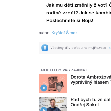
Jak mu děti změnily život? 
rodině vzdát? Jak se kombi
Poslechněte si Bojs!
autor:
Kryštof Šimek
Všechny díly pořadu na mujRozhlas
MOHLO BY VÁS ZAJÍMAT
Dorota Ambrožová: 
vyprávěný hlasem 
Rád bych tu žil dál
Ondřej Sokol