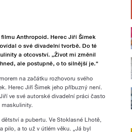
filmu Anthropoid. Herec Jiří Šimek
ovídal o své divadelní tvorbě. Do té
inity a otcovství. „Život mi změnil
hned, ale postupně, o to silnější je.“
humorem na začátku rozhovoru svého
k. Herec Jiří Šimek jeho příbuzný není.
Jiří ve své autorské divadelní práci často
 maskulinity.
 dětství a pubertu. Ve Stoklasné Lhotě,
 pilo, a to už v útlém věku. „Já byl