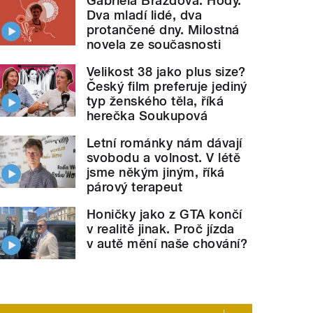
Gabriela Brázdová: Hody.
Dva mladí lidé, dva
protančené dny. Milostná
novela ze současnosti
Velikost 38 jako plus size?
Český film preferuje jediný
typ ženského těla, říká
herečka Soukupová
Letní románky nám dávají
svobodu a volnost. V létě
jsme někým jiným, říká
párový terapeut
Honičky jako z GTA končí
v realitě jinak. Proč jízda
v autě mění naše chování?