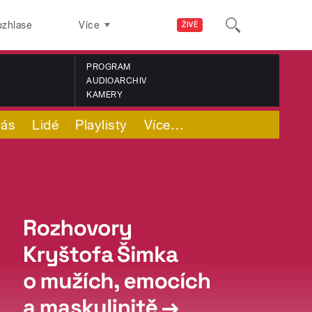
ozhlase
Více
ŽIVĚ
PROGRAM
AUDIOARCHIV
KAMERY
nás
Lidé
Playlisty
Více
…