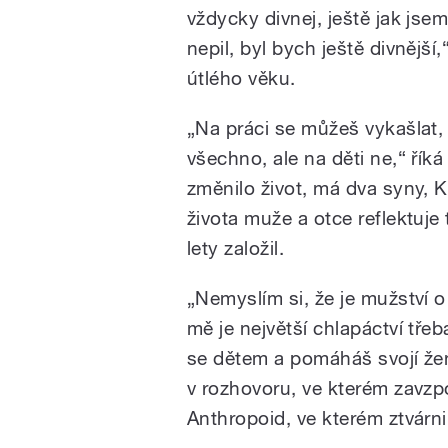
vždycky divnej, ještě jak js
nepil, byl bych ještě divnější
útlého věku.
„Na práci se můžeš vykašlat,
všechno, ale na děti ne,“ říká
změnilo život, má dva syny, 
života muže a otce reflektuje
lety založil.
„Nemyslím si, že je mužství o
mě je největší chlapáctví třeb
se dětem a pomáháš svojí žen
v rozhovoru, ve kterém zavzpo
Anthropoid, ve kterém ztvárni