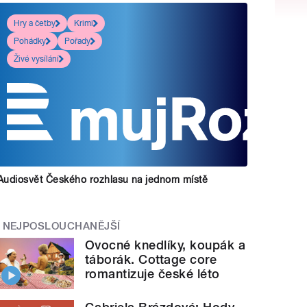
Hry a četby
Krimi
Pohádky
Pořady
Živé vysílání
Audiosvět Českého rozhlasu na jednom místě
NEJPOSLOUCHANĚJŠÍ
Ovocné knedlíky, koupák a
táborák. Cottage core
romantizuje české léto