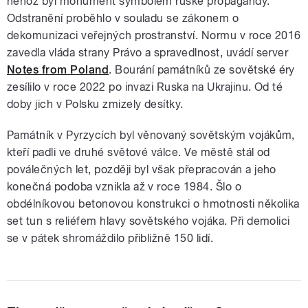
něhož byl monument symbolem ruské propagandy.
Odstranění proběhlo v souladu se zákonem o
dekomunizaci veřejných prostranství. Normu v roce 2016
zavedla vláda strany Právo a spravedlnost, uvádí server
Notes from Poland
. Bourání památníků ze sovětské éry
zesílilo v roce 2022 po invazi Ruska na Ukrajinu. Od té
doby jich v Polsku zmizely desítky.
Památník v Pyrzycích byl věnovaný sovětským vojákům,
kteří padli ve druhé světové válce. Ve městě stál od
poválečných let, později byl však přepracován a jeho
konečná podoba vznikla až v roce 1984. Šlo o
obdélníkovou betonovou konstrukci o hmotnosti několika
set tun s reliéfem hlavy sovětského vojáka. Při demolici
se v pátek shromáždilo přibližně 150 lidí.