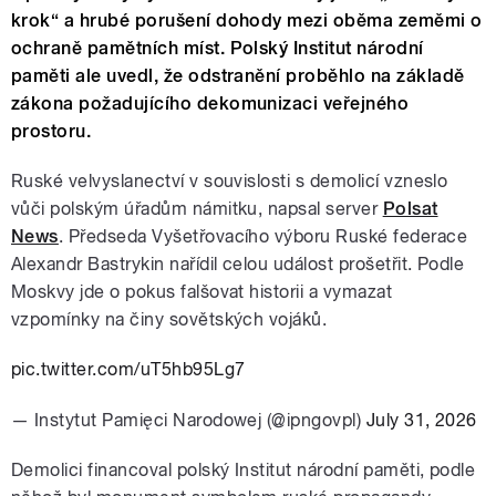
krok“ a hrubé porušení dohody mezi oběma zeměmi o
ochraně pamětních míst. Polský Institut národní
paměti ale uvedl, že odstranění proběhlo na základě
zákona požadujícího dekomunizaci veřejného
prostoru.
Ruské velvyslanectví v souvislosti s demolicí vzneslo
vůči polským úřadům námitku, napsal server
Polsat
News
. Předseda Vyšetřovacího výboru Ruské federace
Alexandr Bastrykin nařídil celou událost prošetřit. Podle
Moskvy jde o pokus falšovat historii a vymazat
vzpomínky na činy sovětských vojáků.
pic.twitter.com/uT5hb95Lg7
— Instytut Pamięci Narodowej (@ipngovpl)
July 31, 2026
Demolici financoval polský Institut národní paměti, podle