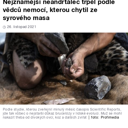
Nejznámější neandrtálec trpěl podle
vědců nemocí, kterou chytil ze
syrového masa
26. listopad 2021
Podle studie, kterou zveřejnil minulý měsíc časopis Scientific Reports,
jde tak vůbec o nejstarší důkaz brucelózy v lidské evoluci. Muž se mohl
nakazit třeba od divokých ovcí, koz a dalších zvířat
|
foto:
Profimedia