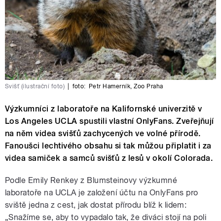
Svišť (ilustrační foto)
|
foto:
Petr Hamerník
,
Zoo Praha
Výzkumníci z laboratoře na Kalifornské univerzitě v
Los Angeles UCLA spustili vlastní OnlyFans. Zveřejňují
na něm videa svišťů zachycených ve volné přírodě.
Fanoušci lechtivého obsahu si tak můžou připlatit i za
videa samiček a samců svišťů z lesů v okolí Colorada.
Podle Emily Renkey z Blumsteinovy výzkumné
laboratoře na UCLA je založení účtu na OnlyFans pro
sviště jedna z cest, jak dostat přírodu blíž k lidem:
„Snažíme se, aby to vypadalo tak, že diváci stojí na poli