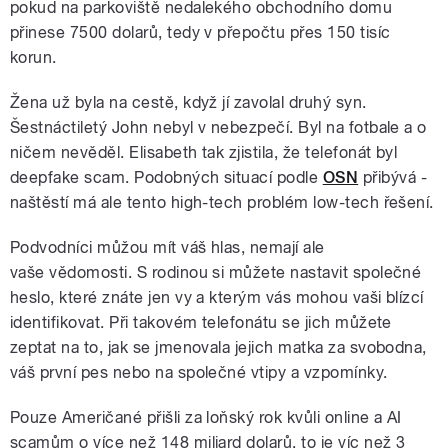
pokud na parkoviště nedalekého obchodního domu
přinese 7500 dolarů, tedy v přepočtu přes 150 tisíc
korun.
Žena už byla na cestě, když jí zavolal druhý syn.
Šestnáctiletý John nebyl v nebezpečí. Byl na fotbale a o
ničem nevěděl. Elisabeth tak zjistila, že telefonát byl
deepfake scam. Podobných situací podle
OSN
přibývá -
naštěstí má ale tento high-tech problém low-tech řešení.
Podvodníci můžou mít váš hlas, nemají ale
vaše vědomosti. S rodinou si můžete nastavit společné
heslo, které znáte jen vy a kterým vás mohou vaši blízcí
identifikovat. Při takovém telefonátu se jich můžete
zeptat na to, jak se jmenovala jejich matka za svobodna,
váš první pes nebo na společné vtipy a vzpomínky.
Pouze Američané přišli za loňský rok kvůli online a AI
scamům o více než 148 miliard dolarů, to je víc než 3