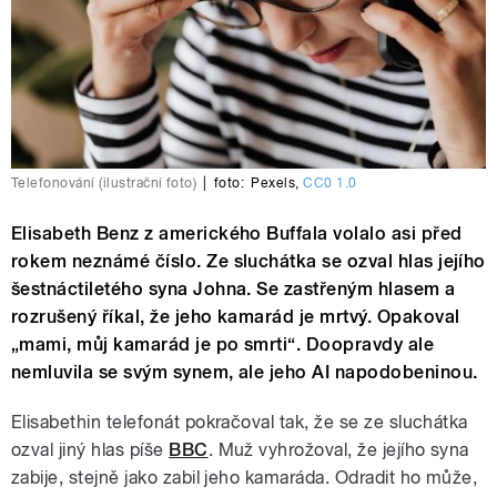
Telefonování (ilustrační foto)
|
foto:
Pexels
,
CC0 1.0
Elisabeth Benz z amerického Buffala volalo asi před
rokem neznámé číslo. Ze sluchátka se ozval hlas jejího
šestnáctiletého syna Johna. Se zastřeným hlasem a
rozrušený říkal, že jeho kamarád je mrtvý. Opakoval
„mami, můj kamarád je po smrti“. Doopravdy ale
nemluvila se svým synem, ale jeho AI napodobeninou.
Elisabethin telefonát pokračoval tak, že se ze sluchátka
ozval jiný hlas píše
BBC
. Muž vyhrožoval, že jejího syna
zabije, stejně jako zabil jeho kamaráda. Odradit ho může,