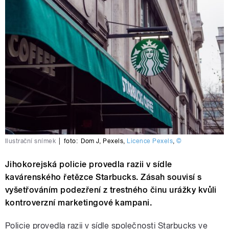
Ilustrační snímek
|
foto:
Dom J
,
Pexels
,
Licence Pexels
,
©
Jihokorejská policie provedla razii v sídle
kavárenského řetězce Starbucks. Zásah souvisí s
vyšetřováním podezření z trestného činu urážky kvůli
kontroverzní marketingové kampani.
Policie provedla razii v sídle společnosti Starbucks ve