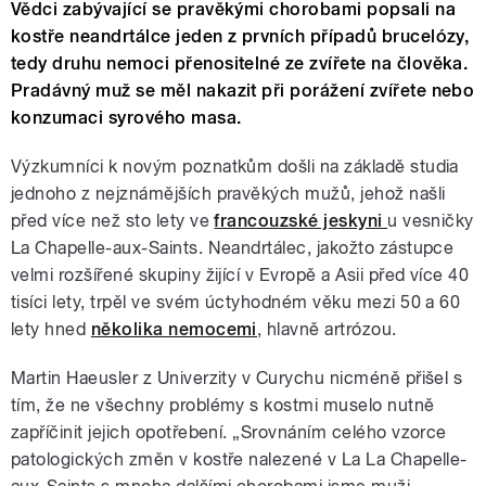
Vědci zabývající se pravěkými chorobami popsali na
kostře neandrtálce jeden z prvních případů brucelózy,
tedy druhu nemoci přenositelné ze zvířete na člověka.
Pradávný muž se měl nakazit při porážení zvířete nebo
konzumaci syrového masa.
Výzkumníci k novým poznatkům došli na základě studia
jednoho z nejznámějších pravěkých mužů, jehož našli
před více než sto lety ve
francouzské jeskyni
u vesničky
La Chapelle-aux-Saints. Neandrtálec, jakožto zástupce
velmi rozšířené skupiny žijící v Evropě a Asii před více 40
tisíci lety, trpěl ve svém úctyhodném věku mezi 50 a 60
lety hned
několika nemocemi
, hlavně artrózou.
Martin Haeusler z Univerzity v Curychu nicméně přišel s
tím, že ne všechny problémy s kostmi muselo nutně
zapříčinit jejich opotřebení. „Srovnáním celého vzorce
patologických změn v kostře nalezené v La La Chapelle-