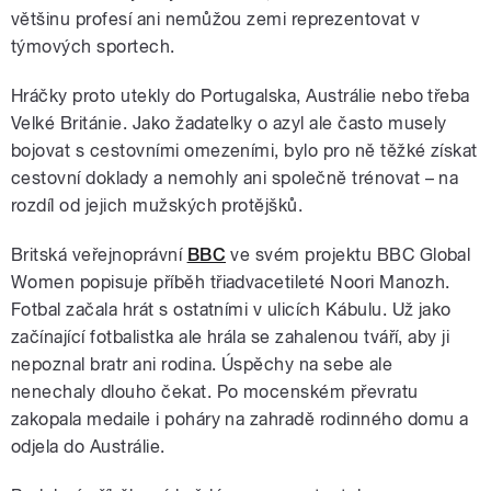
většinu profesí ani nemůžou zemi reprezentovat v
týmových sportech.
Hráčky proto utekly do Portugalska, Austrálie nebo třeba
Velké Británie. Jako žadatelky o azyl ale často musely
bojovat s cestovními omezeními, bylo pro ně těžké získat
cestovní doklady a nemohly ani společně trénovat – na
rozdíl od jejich mužských protějšků.
Britská veřejnoprávní
BBC
ve svém projektu BBC Global
Women popisuje příběh třiadvacetileté Noori Manozh.
Fotbal začala hrát s ostatními v ulicích Kábulu. Už jako
začínající fotbalistka ale hrála se zahalenou tváří, aby ji
nepoznal bratr ani rodina. Úspěchy na sebe ale
nenechaly dlouho čekat. Po mocenském převratu
zakopala medaile i poháry na zahradě rodinného domu a
odjela do Austrálie.