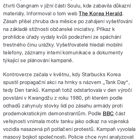
čtvrti Gangnam v jižní části Soulu, kde zabavila důkazní
materiály. Informoval o tom web
The Korea Herald
.
Zásah přišel zhruba dva měsíce po zahájení vyšetřování
na základě stížnosti občanské iniciativy. Příkaz k
prohlídce úřady vydaly kvůli podezření ze spáchání
trestného činu urážky. Vyšetřovatelé hledali mobilní
telefony, záznamy interní komunikace a dokumenty
týkající se plánování kampaně.
Kontroverze začala v květnu, kdy Starbucks Korea
spustil propagační akci na hrnky s názvem „Tank Day“,
tedy Den tanků. Kampaň totiž odstartovala v den výročí
povstání v Kwangdžu z roku 1980, při kterém podle
odhadů zahynuly stovky lidí po zásahu armády proti
prodemokratickým demonstrantům. Podle
BBC
část
veřejnosti vnímala motiv tanku jako odkaz na vojenská
vozidla nasazená při potlačení protestů. Kampaň vyvolala
masový bojkot společnosti. Policie chce nyní analyzovat