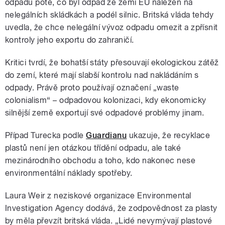
odpadu poté, co byl odpad ze zemí EU nalezen na
nelegálních skládkách a podél silnic. Britská vláda tehdy
uvedla, že chce nelegální vývoz odpadu omezit a zpřísnit
kontroly jeho exportu do zahraničí.
Kritici tvrdí, že bohatší státy přesouvají ekologickou zátěž
do zemí, které mají slabší kontrolu nad nakládáním s
odpady. Právě proto používají označení „waste
colonialism“ – odpadovou kolonizaci, kdy ekonomicky
silnější země exportují své odpadové problémy jinam.
Případ Turecka podle
Guardianu
ukazuje, že recyklace
plastů není jen otázkou třídění odpadu, ale také
mezinárodního obchodu a toho, kdo nakonec nese
environmentální náklady spotřeby.
Laura Weir z neziskové organizace Environmental
Investigation Agency dodává, že zodpovědnost za plasty
by měla převzít britská vláda. „Lidé nevymývají plastové