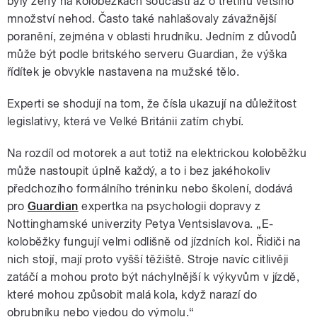
byly ženy na koloběžkách součástí až o třetinu většího
množství nehod. Často také nahlašovaly závažnější
poranění, zejména v oblasti hrudníku. Jedním z důvodů
může být podle britského serveru Guardian, že výška
řídítek je obvykle nastavena na mužské tělo.
Experti se shodují na tom, že čísla ukazují na důležitost
legislativy, která ve Velké Británii zatím chybí.
Na rozdíl od motorek a aut totiž na elektrickou koloběžku
může nastoupit úplně každý, a to i bez jakéhokoliv
předchozího formálního tréninku nebo školení, dodává
pro
Guardian
expertka na psychologii dopravy z
Nottinghamské univerzity Petya Ventsislavova. „E-
koloběžky fungují velmi odlišně od jízdních kol. Řidiči na
nich stojí, mají proto vyšší těžiště. Stroje navíc citlivěji
zatáčí a mohou proto být náchylnější k výkyvům v jízdě,
které mohou způsobit malá kola, když narazí do
obrubníku nebo vjedou do výmolu.“