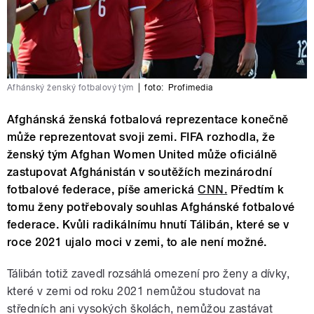
Afhánský ženský fotbalový tým
|
foto:
Profimedia
Afghánská ženská fotbalová reprezentace konečně
může reprezentovat svoji zemi. FIFA rozhodla, že
ženský tým Afghan Women United může oficiálně
zastupovat Afghánistán v soutěžích mezinárodní
fotbalové federace, píše americká
CNN.
Předtím k
tomu ženy potřebovaly souhlas Afghánské fotbalové
federace. Kvůli radikálnímu hnutí Tálibán, které se v
roce 2021 ujalo moci v zemi, to ale není možné.
Tálibán totiž zavedl rozsáhlá omezení pro ženy a dívky,
které v zemi od roku 2021 nemůžou studovat na
středních ani vysokých školách, nemůžou zastávat