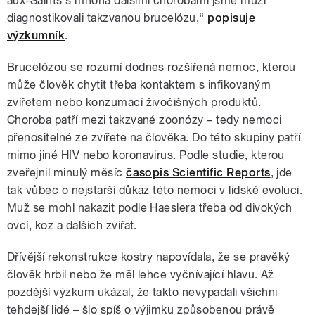
aux-Saints s mnoha dalšími chorobami jsme muži
diagnostikovali takzvanou brucelózu,“
popisuje
výzkumník
.
Brucelózou se rozumí dodnes rozšířená nemoc, kterou
může člověk chytit třeba kontaktem s infikovaným
zvířetem nebo konzumací živočišných produktů.
Choroba patří mezi takzvané zoonózy – tedy nemoci
přenositelné ze zvířete na člověka. Do této skupiny patří
mimo jiné HIV nebo koronavirus. Podle studie, kterou
zveřejnil minulý měsíc
časopis Scientific Reports
, jde
tak vůbec o nejstarší důkaz této nemoci v lidské evoluci.
Muž se mohl nakazit podle Haeslera třeba od divokých
ovcí, koz a dalších zvířat.
Dřívější rekonstrukce kostry napovídala, že se pravěký
člověk hrbil nebo že měl lehce vyčnívající hlavu. Až
pozdější výzkum ukázal, že takto nevypadali všichni
tehdejší lidé – šlo spíš o výjimku způsobenou právě