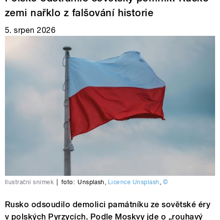
zemi nařklo z falšování historie
5. srpen 2026
Ilustrační snímek
|
foto:
Unsplash
,
Licence Unsplash
,
©
Rusko odsoudilo demolici památníku ze sovětské éry
v polských Pyrzycích. Podle Moskvy jde o „rouhavý