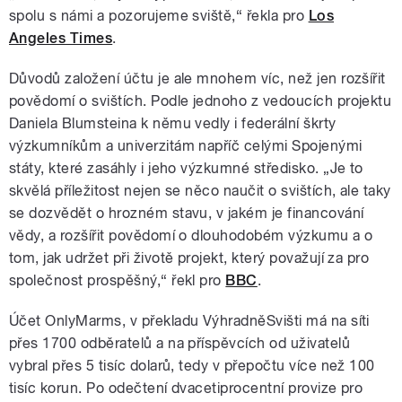
spolu s námi a pozorujeme sviště,“ řekla pro
Los
Angeles Times
.
Důvodů založení účtu je ale mnohem víc, než jen rozšířit
povědomí o svištích. Podle jednoho z vedoucích projektu
Daniela Blumsteina k němu vedly i federální škrty
výzkumníkům a univerzitám napříč celými Spojenými
státy, které zasáhly i jeho výzkumné středisko. „Je to
skvělá příležitost nejen se něco naučit o svištích, ale taky
se dozvědět o hrozném stavu, v jakém je financování
vědy, a rozšířit povědomí o dlouhodobém výzkumu a o
tom, jak udržet při životě projekt, který považují za pro
společnost prospěšný,“ řekl pro
BBC
.
Účet OnlyMarms, v překladu VýhradněSvišti má na síti
přes 1700 odběratelů a na příspěvcích od uživatelů
vybral přes 5 tisíc dolarů, tedy v přepočtu více než 100
tisíc korun. Po odečtení dvacetiprocentní provize pro