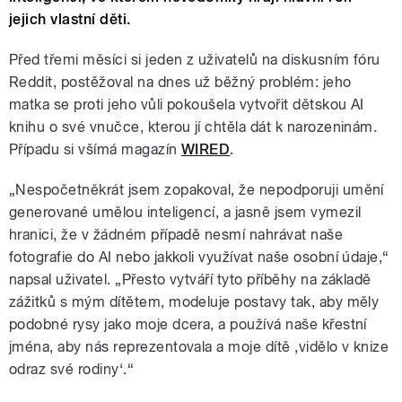
jejich vlastní děti.
Před třemi měsíci si jeden z uživatelů na diskusním fóru
Reddit, postěžoval na dnes už běžný problém: jeho
matka se proti jeho vůli pokoušela vytvořit dětskou AI
knihu o své vnučce, kterou jí chtěla dát k narozeninám.
Případu si všímá magazín
WIRED
.
„Nespočetněkrát jsem zopakoval, že nepodporuji umění
generované umělou inteligencí, a jasně jsem vymezil
hranici, že v žádném případě nesmí nahrávat naše
fotografie do AI nebo jakkoli využívat naše osobní údaje,“
napsal uživatel. „Přesto vytváří tyto příběhy na základě
zážitků s mým dítětem, modeluje postavy tak, aby měly
podobné rysy jako moje dcera, a používá naše křestní
jména, aby nás reprezentovala a moje dítě ‚vidělo v knize
odraz své rodiny‘.“