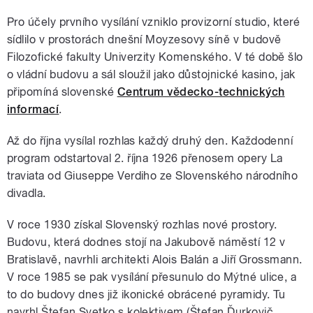
Pro účely prvního vysílání vzniklo provizorní studio, které
sídlilo v prostorách dnešní Moyzesovy síně v budově
Filozofické fakulty Univerzity Komenského. V té době šlo
o vládní budovu a sál sloužil jako důstojnické kasino, jak
připomíná slovenské
Centrum vědecko-technických
informací
.
Až do října vysílal rozhlas každý druhý den. Každodenní
program odstartoval 2. října 1926 přenosem opery La
traviata od Giuseppe Verdiho ze Slovenského národního
divadla.
V roce 1930 získal Slovenský rozhlas nové prostory.
Budovu, která dodnes stojí na Jakubově náměstí 12 v
Bratislavě, navrhli architekti Alois Balán a Jiří Grossmann.
V roce 1985 se pak vysílání přesunulo do Mýtné ulice, a
to do budovy dnes již ikonické obrácené pyramidy. Tu
navrhl Štefan Svetko s kolektivem (Štefan Ďurkovič,