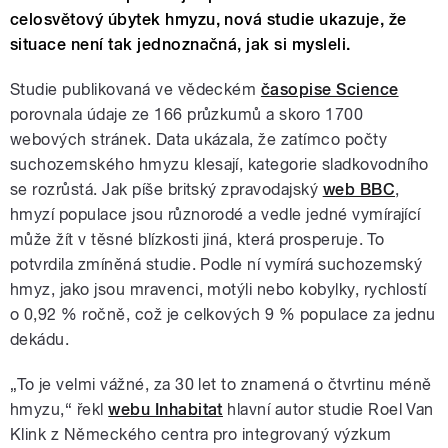
celosvětový úbytek hmyzu, nová studie ukazuje, že
situace není tak jednoznačná, jak si mysleli.
Studie publikovaná ve vědeckém
časopise Science
porovnala údaje ze 166 průzkumů a skoro 1700
webových stránek. Data ukázala, že zatímco počty
suchozemského hmyzu klesají, kategorie sladkovodního
se rozrůstá. Jak píše britský zpravodajský
web BBC
,
hmyzí populace jsou různorodé a vedle jedné vymírající
může žít v těsné blízkosti jiná, která prosperuje. To
potvrdila zmíněná studie. Podle ní vymírá suchozemský
hmyz, jako jsou mravenci, motýli nebo kobylky, rychlostí
o 0,92 % ročně, což je celkových 9 % populace za jednu
dekádu.
„To je velmi vážné, za 30 let to znamená o čtvrtinu méně
hmyzu,“ řekl
webu Inhabitat
hlavní autor studie Roel Van
Klink z Německého centra pro integrovaný výzkum