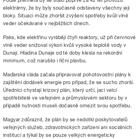
Podle premiéra by se stalo poprvé za 42 let provozu
elektrárny, že by byly současně odstaveny všechny její
bloky. Situaci může zhoršit zvýšení spotřeby kvůli vlně
veder očekávané v nejbližších dnech.
Paks, kde elektřinu vyrábějí čtyři reaktory, už při červnové
vlně veder snižoval výkon kvůli vysoké teplotě vody v
Dunaji. Hladina Dunaje od té doby klesla na rekordní
minimum, což narušilo i říční plavbu.
Maďarská vláda začala připravovat pohotovostní plány k
zajištění dodávek energie pro případ, že se sucho zhorší.
Úředníci chystají krizový plán, který určí, jací velcí
spotřebitelé ve veřejném a průmyslovém sektoru by v
případě nutnosti museli dočasně omezit svou spotřebu.
Magyar zdůraznil, že plán by se nedotkl poskytovatelů
veřejných služeb, zdravotnických zařízení ani sociálních
institucí a týkal by se pouze velkých energeticky