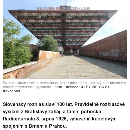
Budova Slovenského rozhlasu na první pohled zaujme svým neobvyklým
tvarem převrácené pyramidy
|
foto:
licence CC BY-NC-SA 2.0
,
trevor.patt
Slovenský rozhlas slaví 100 let. Pravidelné rozhlasové
vysílání z Bratislavy zahájila tamní pobočka
Radiojournalu 3. srpna 1926, vybavená kabelovým
spojením s Brnem a Prahou.