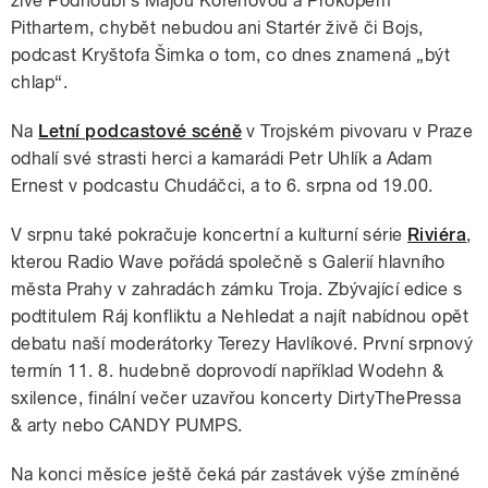
živé Podhoubí s Májou Kořenovou a Prokopem
Pithartem, chybět nebudou ani Startér živě či Bojs,
podcast Kryštofa Šimka o tom, co dnes znamená „být
chlap“.
Na
Letní podcastové scéně
v Trojském pivovaru v Praze
odhalí své strasti herci a kamarádi Petr Uhlík a Adam
Ernest v podcastu Chudáčci, a to 6. srpna od 19.00.
V srpnu také pokračuje koncertní a kulturní série
Riviéra
,
kterou Radio Wave pořádá společně s Galerií hlavního
města Prahy v zahradách zámku Troja. Zbývající edice s
podtitulem Ráj konfliktu a Nehledat a najít nabídnou opět
debatu naší moderátorky Terezy Havlíkové. První srpnový
termín 11. 8. hudebně doprovodí například Wodehn &
sxilence, finální večer uzavřou koncerty DirtyThePressa
& arty nebo CANDY PUMPS.
Na konci měsíce ještě čeká pár zastávek výše zmíněné