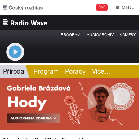
Přejít k hlavnímu obsahu
MENU
ŽIVĚ
PROGRAM
AUDIOARCHIV
KAMERY
Příroda
Program
Pořady
Více
…