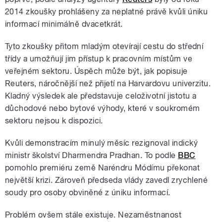
2014 zkoušky prohlášeny za neplatné právě kvůli úniku
informací minimálně dvacetkrát.
Tyto zkoušky přitom mladým otevírají cestu do střední
třídy a umožňují jim přístup k pracovním místům ve
veřejném sektoru. Úspěch může být, jak popisuje
Reuters, náročnější než přijetí na Harvardovu univerzitu.
Kladný výsledek ale představuje celoživotní jistotu a
důchodové nebo bytové výhody, které v soukromém
sektoru nejsou k dispozici.
Kvůli demonstracím minulý měsíc rezignoval indický
ministr školství Dharmendra Pradhan. To podle
BBC
pomohlo premiéru země Naréndru Módímu překonat
největší krizi. Zároveň předseda vlády zavedl zrychlené
soudy pro osoby obviněné z úniku informací.
Problém ovšem stále existuje. Nezaměstnanost