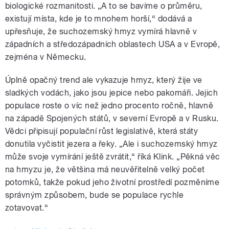
biologické rozmanitosti. „A to se bavíme o průměru,
existují místa, kde je to mnohem horší,“ dodává a
upřesňuje, že suchozemský hmyz vymírá hlavně v
západních a středozápadních oblastech USA a v Evropě,
zejména v Německu.
Úplně opačný trend ale vykazuje hmyz, který žije ve
sladkých vodách, jako jsou jepice nebo pakomáři. Jejich
populace roste o víc než jedno procento ročně, hlavně
na západě Spojených států, v severní Evropě a v Rusku.
Vědci připisují populační růst legislativě, která státy
donutila vyčistit jezera a řeky. „Ale i suchozemský hmyz
může svoje vymírání ještě zvrátit,“ říká Klink. „Pěkná věc
na hmyzu je, že většina má neuvěřitelně velký počet
potomků, takže pokud jeho životní prostředí pozměníme
správným způsobem, bude se populace rychle
zotavovat.“