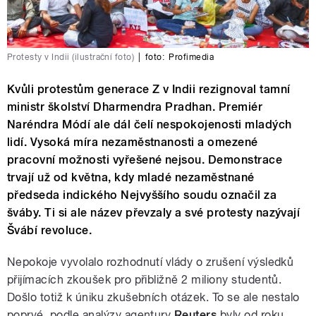
Protesty v Indii (ilustrační foto)
|
foto:
Profimedia
Kvůli protestům generace Z v Indii rezignoval tamní
ministr školství Dharmendra Pradhan. Premiér
Naréndra Módí ale dál čelí nespokojenosti mladých
lidí. Vysoká míra nezaměstnanosti a omezené
pracovní možnosti vyřešené nejsou. Demonstrace
trvají už od května, kdy mladé nezaměstnané
předseda indického Nejvyššího soudu označil za
šváby. Ti si ale název převzaly a své protesty nazývají
Švábí revoluce.
Nepokoje vyvolalo rozhodnutí vlády o zrušení výsledků
přijímacích zkoušek pro přibližně 2 miliony studentů.
Došlo totiž k úniku zkušebních otázek. To se ale nestalo
poprvé, podle analýzy agentury
Reuters
byly od roku