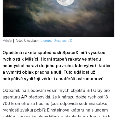
Měsíc
|
foto:
Unsplash
,
Licence Unsplash
,
©
Opuštěná raketa společnosti SpaceX míří vysokou
rychlostí k Měsíci. Horní stupeň rakety ve středu
neúmyslně narazí do jeho povrchu, kde vytvoří kráter
a vymrští oblak prachu a suti. Tuto událost už
netrpělivě vyhlížejí vědci i amatérští astronomové.
Odborník na sledování vesmírných objektů Bill Gray pro
agenturu
AP
předpovídá, že k nárazu dojde rychlostí 8
700 kilometrů za hodinu (což odpovídá sedminásobku
rychlosti zvuku) poblíž Einsteinova kráteru na sluncem
zalitém západním okraji Měsíce. Vzhledem k tomu, že k