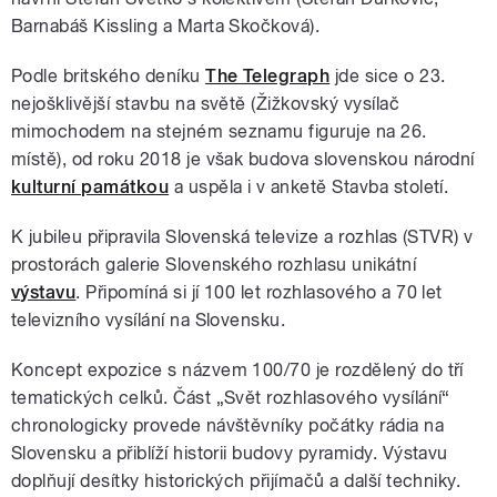
Barnabáš Kissling a Marta Skočková).
Podle britského deníku
The Telegraph
jde sice o 23.
nejošklivější stavbu na světě (Žižkovský vysílač
mimochodem na stejném seznamu figuruje na 26.
místě), od roku 2018 je však budova slovenskou národní
kulturní památkou
a uspěla i v anketě Stavba století.
K jubileu připravila Slovenská televize a rozhlas (STVR) v
prostorách galerie Slovenského rozhlasu unikátní
výstavu
. Připomíná si jí 100 let rozhlasového a 70 let
televizního vysílání na Slovensku.
Koncept expozice s názvem 100/70 je rozdělený do tří
tematických celků. Část „Svět rozhlasového vysílání“
chronologicky provede návštěvníky počátky rádia na
Slovensku a přiblíží historii budovy pyramidy. Výstavu
doplňují desítky historických přijímačů a další techniky.