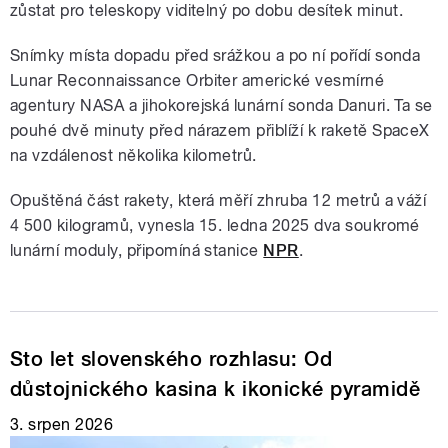
zůstat pro teleskopy viditelný po dobu desítek minut.
Snímky místa dopadu před srážkou a po ní pořídí sonda
Lunar Reconnaissance Orbiter americké vesmírné
agentury NASA a jihokorejská lunární sonda Danuri. Ta se
pouhé dvě minuty před nárazem přiblíží k raketě SpaceX
na vzdálenost několika kilometrů.
Opuštěná část rakety, která měří zhruba 12 metrů a váží
4 500 kilogramů, vynesla 15. ledna 2025 dva soukromé
lunární moduly, připomíná stanice
NPR
.
Sto let slovenského rozhlasu: Od
důstojnického kasina k ikonické pyramidě
3. srpen 2026