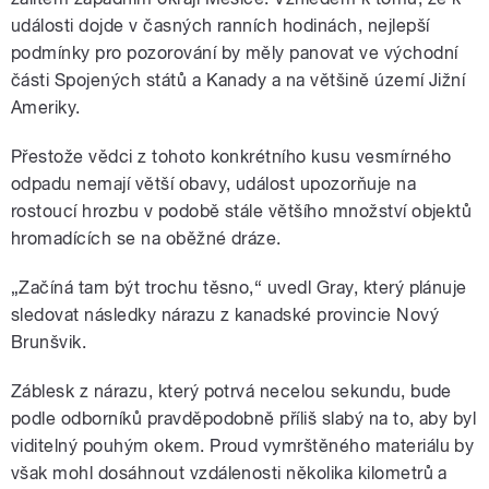
události dojde v časných ranních hodinách, nejlepší
podmínky pro pozorování by měly panovat ve východní
části Spojených států a Kanady a na většině území Jižní
Ameriky.
Přestože vědci z tohoto konkrétního kusu vesmírného
odpadu nemají větší obavy, událost upozorňuje na
rostoucí hrozbu v podobě stále většího množství objektů
hromadících se na oběžné dráze.
„Začíná tam být trochu těsno,“ uvedl Gray, který plánuje
sledovat následky nárazu z kanadské provincie Nový
Brunšvik.
Záblesk z nárazu, který potrvá necelou sekundu, bude
podle odborníků pravděpodobně příliš slabý na to, aby byl
viditelný pouhým okem. Proud vymrštěného materiálu by
však mohl dosáhnout vzdálenosti několika kilometrů a