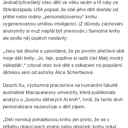
Jednačtyřicetiletý otec dětí ve věku sedm a tři roky ze
Středozápadu USA popsal, že obě jeho děti dostaly od
přátel nebo rodiny „personalizovanou“ knihu
vygenerovanou umělou inteligencí. (Z důvodu zachování
anonymity si muž nepřál být jmenován.) Samotné knihy
ale podle něj úspěch neslavily:
„Jsou tak dlouhé a upovídané, že po prvním přečtení obě
moje děti řekly: ‚Jo, fajn, pojďme si radši číst Malý modrý
náklaďák‘,“ citoval otec své dítě s odkazem na populární
dětskou sérii od autorky Alice Schertleové.
Daozhi Xu, výzkumná pracovnice na humanitní fakultě
australské Macquarieovy univerzity, která publikovala
analýzu o „boomu dětských AI knih“, tvrdí, že tento druh
personalizace nezaručuje u dětí zájem.
„Děti nemilují pohádkovou knihu jen proto, že se v
příběhu objeví jejich jméno nebo obrázek; knihu milují