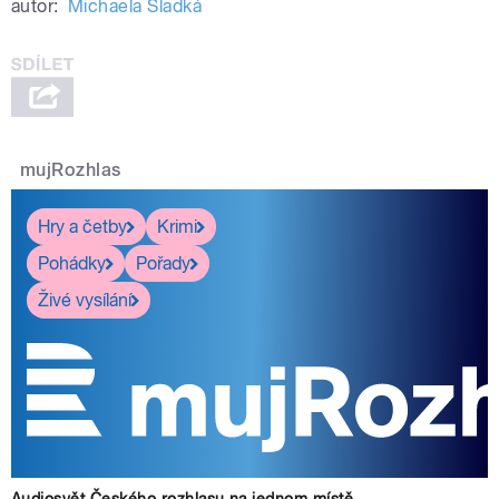
autor:
Michaela Sladká
mujRozhlas
Hry a četby
Krimi
Pohádky
Pořady
Živé vysílání