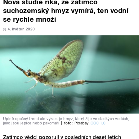
Nová studie říká, že zatímco
suchozemský hmyz vymírá, ten vodní
se rychle množí
4. květen 2020
Úplně opačný trend ale vykazuje hmyz, který žije ve sladkých vodách,
jako jsou jepice nebo pakomáři
|
foto:
Pixabay
,
CC0 1.0
Zatímco vědci pozorují v posledních desetiletích