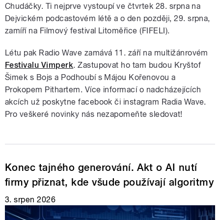
Chudáčky. Ti nejprve vystoupí ve čtvrtek 28. srpna na
Dejvickém podcastovém létě a o den později, 29. srpna,
zamíří na Filmový festival Litoměřice (FIFELI).
Létu pak Radio Wave zamává 11. září na multižánrovém
Festivalu Vimperk
. Zastupovat ho tam budou Kryštof
Šimek s Bojs a Podhoubí s Májou Kořenovou a
Prokopem Pithartem. Více informací o nadcházejících
akcích už poskytne facebook či instagram Radia Wave.
Pro veškeré novinky nás nezapomeňte sledovat!
Konec tajného generování. Akt o AI nutí
firmy přiznat, kde všude používají algoritmy
3. srpen 2026