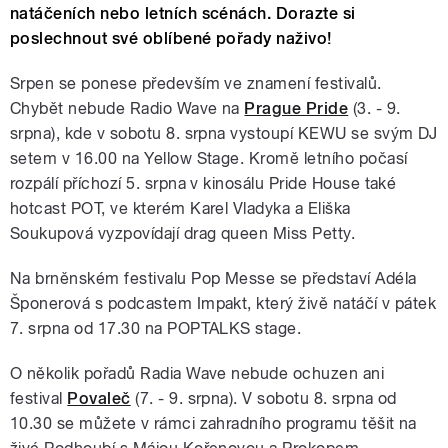
natáčeních nebo letních scénách. Dorazte si
poslechnout své oblíbené pořady naživo!
Srpen se ponese především ve znamení festivalů.
Chybět nebude Radio Wave na
Prague Pride
(3. - 9.
srpna), kde v sobotu 8. srpna vystoupí KEWU se svým DJ
setem v 16.00 na Yellow Stage. Kromě letního počasí
rozpálí příchozí 5. srpna v kinosálu Pride House také
hotcast POT, ve kterém Karel Vladyka a Eliška
Soukupová vyzpovídají drag queen Miss Petty.
Na brněnském festivalu Pop Messe se představí Adéla
Šponerová s podcastem Impakt, který živě natáčí v pátek
7. srpna od 17.30 na POPTALKS stage.
O několik pořadů Radia Wave nebude ochuzen ani
festival
Povaleč
(7. - 9. srpna). V sobotu 8. srpna od
10.30 se můžete v rámci zahradního programu těšit na