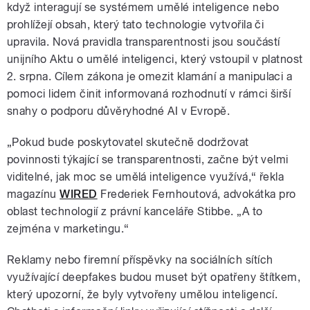
když interagují se systémem umělé inteligence nebo
prohlížejí obsah, který tato technologie vytvořila či
upravila. Nová pravidla transparentnosti jsou součástí
unijního Aktu o umělé inteligenci, který vstoupil v platnost
2. srpna. Cílem zákona je omezit klamání a manipulaci a
pomoci lidem činit informovaná rozhodnutí v rámci širší
snahy o podporu důvěryhodné AI v Evropě.
„Pokud bude poskytovatel skutečně dodržovat
povinnosti týkající se transparentnosti, začne být velmi
viditelné, jak moc se umělá inteligence využívá,“ řekla
magazínu
WIRED
Frederiek Fernhoutová, advokátka pro
oblast technologií z právní kanceláře Stibbe. „A to
zejména v marketingu.“
Reklamy nebo firemní příspěvky na sociálních sítích
využívající deepfakes budou muset být opatřeny štítkem,
který upozorní, že byly vytvořeny umělou inteligencí.