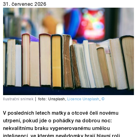
31. červenec 2026
Ilustrační snímek
|
foto:
Unsplash
,
Licence Unsplash
,
©
V posledních letech matky a otcové čelí novému
utrpení, pokud jde o pohádky na dobrou noc:
nekvalitnímu braku vygenerovanému umělou
inteligencí, ve kterém nevědomky hrají hlavní roli