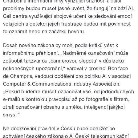
Chatboti a informační linky vyřizující stížnosti a další
problémy budou muset jasně uvést, že fungují na bázi AI.
Call centra využívající strojové učení ke sledování emocí
volajících a detekci jejich frustrace budou mít povinnost
to oznámit hned na začátku hovoru.
Dosah nového zákona by mohl podle kritiků vést k
informačnímu přehlcení. „Nadměrné označování může
způsobit takzvanou ‚bannerovou slepotu‘ v důsledku
nekonečných upozornění,“ varoval v prosinci Boniface
de Champris, vedoucí oddělení pro politiku AI v asociaci
Computer & Communications Industry Association.
„Pokud budeme muset označovat vše, od jednoduchých
e-mailů s kontrolou pravopisu až po fotografie s filtrem,
ztratí označování obsahu s umělou inteligencí jakýkoli
smysl.“
Na dodržování pravidel v Česku bude dohlížet po
schválení českého zákona o AI Český telekomunikační