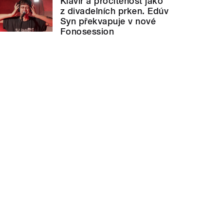
Klavír a procítěnost jako
z divadelních prken. Edúv
Syn překvapuje v nové
Fonosession