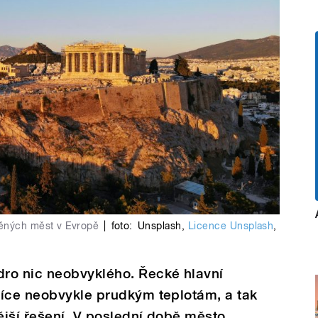
avěných měst v Evropě
|
foto:
Unsplash
,
Licence Unsplash
,
ro nic neobvyklého. Řecké hlavní
síce neobvykle prudkým teplotám, a tak
jší řešení. V poslední době město