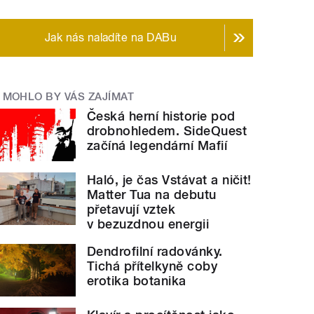
Jak nás naladíte na DABu
MOHLO BY VÁS ZAJÍMAT
Česká herní historie pod
drobnohledem. SideQuest
začíná legendární Mafií
Haló, je čas Vstávat a ničit!
Matter Tua na debutu
přetavují vztek
v bezuzdnou energii
Dendrofilní radovánky.
Tichá přítelkyně coby
erotika botanika