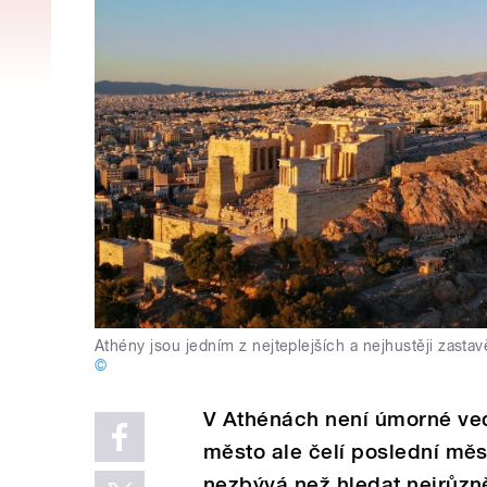
Athény jsou jedním z nejteplejších a nejhustěji zast
©
V Athénách není úmorné ved
město ale čelí poslední mě
nezbývá než hledat nejrůzně