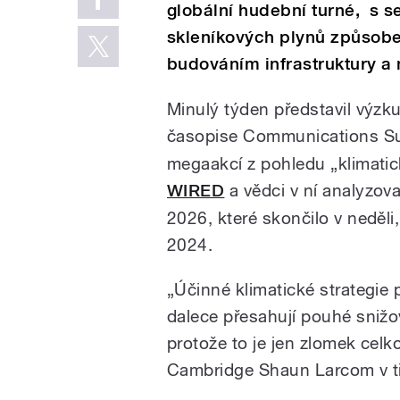
globální hudební turné, s 
skleníkových plynů způsob
budováním infrastruktury 
Minulý týden představil výzk
časopise Communications Su
megaakcí z pohledu „klimatick
WIRED
a vědci v ní analyzova
2026, které skončilo v neděli
2024.
„Účinné klimatické strategie
dalece přesahují pouhé snižo
protože to je jen zlomek celko
Cambridge Shaun Larcom v t