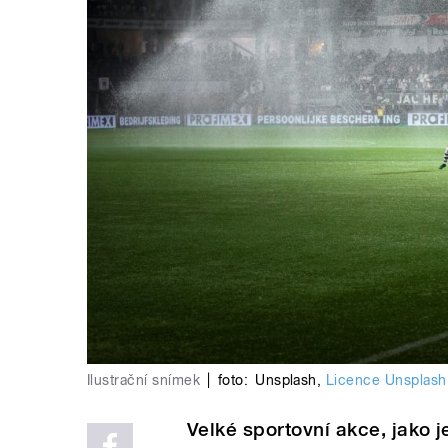
Ilustrační snímek
|
foto:
Unsplash
,
Licence Unsplash
Velké sportovní akce, jako j