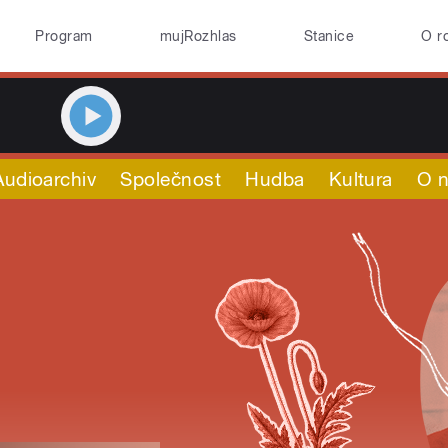
Program
mujRozhlas
Stanice
O r
Audioarchiv
Společnost
Hudba
Kultura
O 