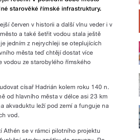
dné starověké římské infrastruktury.
jší červen v historii a další vlnu veder i v
 město a také šetřit vodou stala ještě
je jedním z nejrychleji se oteplujících
vního města teď chtějí dostat více
je vodou ze starobylého římského
budovat císař Hadrián kolem roku 140 n.
rně od hlavního města v délce asi 23 km
na akvaduktu leží pod zemí a funguje na
ch vod.
 Athén se v rámci pilotního projektu
e funkční stavby zpátky do provozu. Po