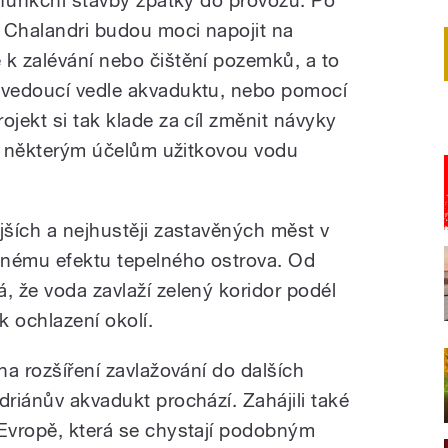
 Chalandri budou moci napojit na
 k zalévání nebo čištění pozemků, a to
í vedoucí vedle akvaduktu, nebo pomocí
ojekt si tak klade za cíl změnit návyky
t k některým účelům užitkovou vodu
jších a nejhustěji zastavěných měst v
aznému efektu tepelného ostrova. Od
, že voda zavlaží zelený koridor podél
k ochlazení okolí.
na rozšíření zavlažování do dalších
driánův akvadukt prochází. Zahájili také
 Evropě, která se chystají podobným