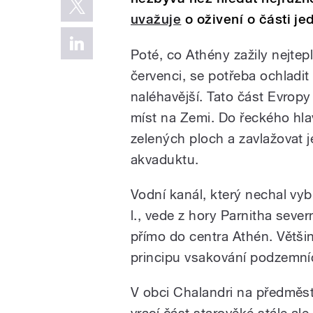
uvažuje
o oživení o části je
Poté, co Athény zažily nejteple
červenci, se potřeba ochladit
naléhavější. Tato část Evropy 
míst na Zemi. Do řeckého hla
zelených ploch a zavlažovat 
akvaduktu.
Vodní kanál, který nechal vy
l., vede z hory Parnitha seve
přímo do centra Athén. Větši
principu vsakování podzemní
V obci Chalandri na předměstí
vrací část starověké stále al