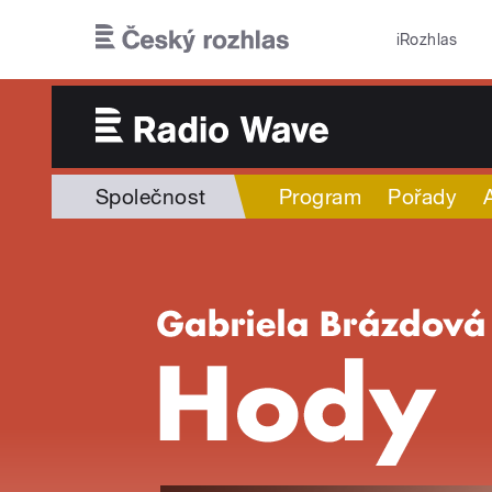
Přejít k hlavnímu obsahu
iRozhlas
Společnost
Program
Pořady