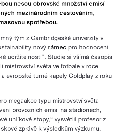
sebou nesou obrovské množství emisí
ených mezinárodním cestováním,
a masovou spotřebou.
umný tým z Cambridgeské univerzity v
stainability nový
rámec
pro hodnocení
é udržitelnosti“. Studie si všímá časopis
li mistrovství světa ve fotbale v roce
, a evropské turné kapely Coldplay z roku
 pro megaakce typu mistrovství světa
vání provozních emisí na stadionech,
vé uhlíkové stopy,“ vysvětlil profesor z
iskové zprávě k výsledkům výzkumu.