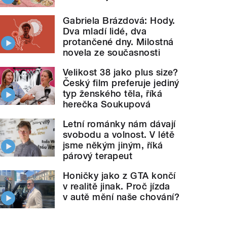
Gabriela Brázdová: Hody.
Dva mladí lidé, dva
protančené dny. Milostná
novela ze současnosti
Velikost 38 jako plus size?
Český film preferuje jediný
typ ženského těla, říká
herečka Soukupová
Letní románky nám dávají
svobodu a volnost. V létě
jsme někým jiným, říká
párový terapeut
Honičky jako z GTA končí
v realitě jinak. Proč jízda
v autě mění naše chování?