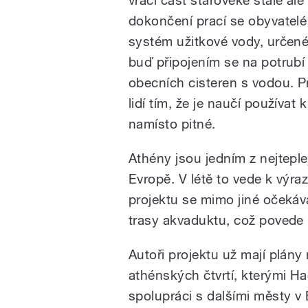
dokončení prací se obyvatelé
systém užitkové vody, určené
buď připojením se na potrub
obecních cisteren s vodou. Pr
lidí tím, že je naučí používa
namísto pitné.
Athény jsou jedním z nejteple
Evropě. V létě to vede k výr
projektu se mimo jiné očekává
trasy akvaduktu, což povede 
Autoři projektu už mají plány 
athénských čtvrtí, kterými Ha
spolupráci s dalšími městy v