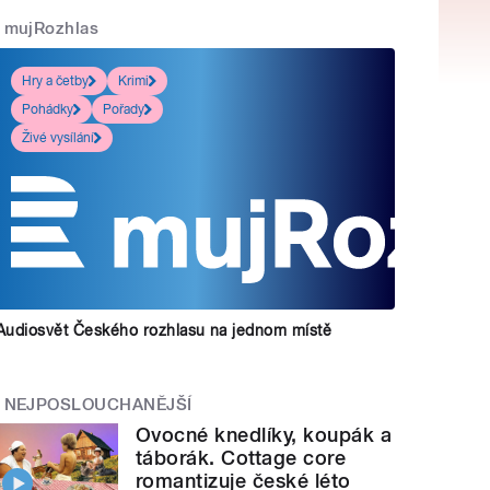
mujRozhlas
Hry a četby
Krimi
Pohádky
Pořady
Živé vysílání
Audiosvět Českého rozhlasu na jednom místě
NEJPOSLOUCHANĚJŠÍ
Ovocné knedlíky, koupák a
táborák. Cottage core
romantizuje české léto