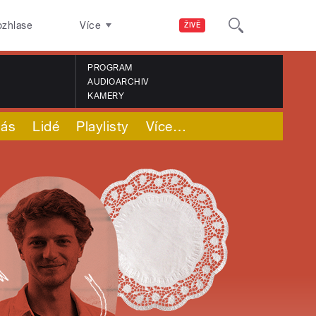
ozhlase
Více
ŽIVĚ
PROGRAM
AUDIOARCHIV
KAMERY
nás
Lidé
Playlisty
Více
…