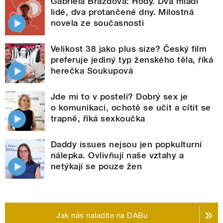
Gabriela Brázdová: Hody. Dva mladí
lidé, dva protančené dny. Milostná
novela ze současnosti
Velikost 38 jako plus size? Český film
preferuje jediný typ ženského těla, říká
herečka Soukupová
Jde mi to v posteli? Dobrý sex je
o komunikaci, ochotě se učit a cítit se
trapně, říká sexkoučka
Daddy issues nejsou jen popkulturní
nálepka. Ovlivňují naše vztahy a
netýkají se pouze žen
Jak nás naladíte na DABu