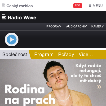
Přejít k hlavnímu obsahu
MENU
ŽIVĚ
PROGRAM
AUDIOARCHIV
KAMERY
Společnost
Program
Pořady
Více
…