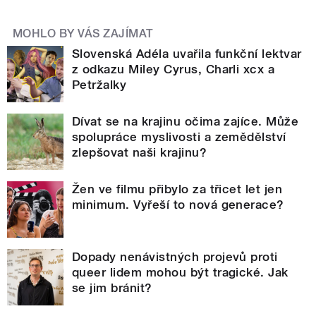
MOHLO BY VÁS ZAJÍMAT
Slovenská Adéla uvařila funkční lektvar
z odkazu Miley Cyrus, Charli xcx a
Petržalky
Dívat se na krajinu očima zajíce. Může
spolupráce myslivosti a zemědělství
zlepšovat naši krajinu?
Žen ve filmu přibylo za třicet let jen
minimum. Vyřeší to nová generace?
Dopady nenávistných projevů proti
queer lidem mohou být tragické. Jak
se jim bránit?