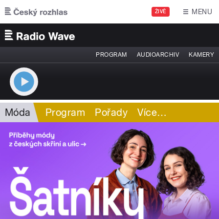
Přejít k hlavnímu obsahu
MENU
ŽIVĚ
PROGRAM
AUDIOARCHIV
KAMERY
Móda
Program
Pořady
Více
…