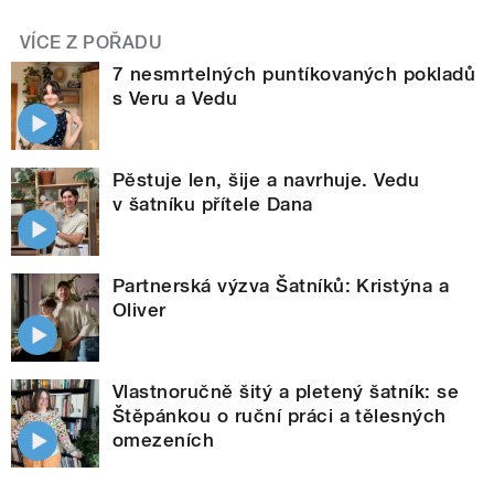
VÍCE Z POŘADU
7 nesmrtelných puntíkovaných pokladů
s Veru a Vedu
Pěstuje len, šije a navrhuje. Vedu
v šatníku přítele Dana
Partnerská výzva Šatníků: Kristýna a
Oliver
Vlastnoručně šitý a pletený šatník: se
Štěpánkou o ruční práci a tělesných
omezeních