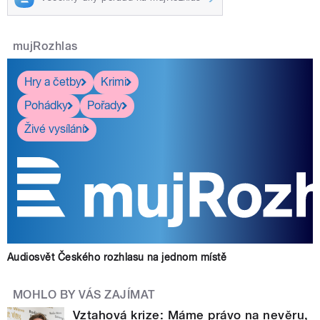
mujRozhlas
Hry a četby
Krimi
Pohádky
Pořady
Živé vysílání
Audiosvět Českého rozhlasu na jednom místě
MOHLO BY VÁS ZAJÍMAT
Vztahová krize: Máme právo na nevěru,