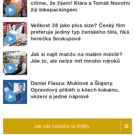
cítíme, že žijem! Klára a Tomáš Novotní
žijí bikepackingem
Velikost 38 jako plus size? Český film
preferuje jediný typ ženského těla, říká
herečka Soukupová
Jak si najít manžu na malém městě?
Jde to, ale nelze mít mnoho nároků
Daniel Flasza: Muklové a Šlajsny.
Opravdový příběh o kilech kokainu,
vězení a jedné nápravě
Jak nás naladíte na DABu