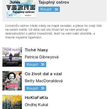
Tajuplný ostrov
Koupit
Lincolnův ostrov nikdo nikdy na mapě nenašel, a přece ho znají lidé
na celém světě. Už déle než sto třicet let na něm prožívají
dobrodružství s pěticí trosečníků, kteří na něm našli útočiště, a
hlavně nejedno tajemství.
Tiché hlasy
Patricia Gibneyová
Koupit
Co život dal a vzal
Betty MacDonaldová
Koupit
HoKlaFaKla
Ondřej Kukal