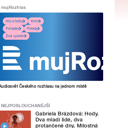
mujRozhlas
Hry a četby
Krimi
Pohádky
Pořady
Živé vysílání
Audiosvět Českého rozhlasu na jednom místě
NEJPOSLOUCHANĚJŠÍ
Gabriela Brázdová: Hody.
Dva mladí lidé, dva
protančené dny. Milostná