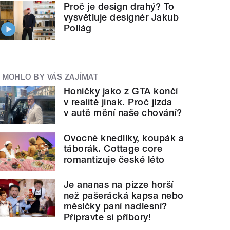
Proč je design drahý? To
vysvětluje designér Jakub
Pollág
MOHLO BY VÁS ZAJÍMAT
Honičky jako z GTA končí
v realitě jinak. Proč jízda
v autě mění naše chování?
Ovocné knedlíky, koupák a
táborák. Cottage core
romantizuje české léto
Je ananas na pizze horší
než pašerácká kapsa nebo
měsíčky paní nadlesní?
Připravte si příbory!