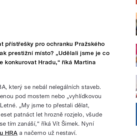
at přístřešky pro ochranku Pražského
ak prestižní místo? „Udělali jsme je co
me konkurovat Hradu,“ říká Martina
H3A, který se nebál nelegálních staveb.
ěšenou pod mostem nebo „vyhlídkovou
etné. „My jsme to přestali dělat,
eset patnáct let hrozně rozjelo, všude
se tím zanáší,“ říká Vít Šimek. Nyní
ru HRA
a načerno už nestaví.