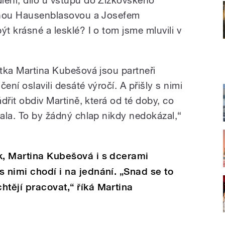
lení, dílo u vstupu do Žižkovského
línou Hausenblasovou a Josefem
ýt krásné a lesklé? I o tom jsme mluvili v
ktka Martina Kubešová jsou partneři
čení oslavili desáté výročí. A přišly s nimi
ádřit obdiv Martině, která od té doby, co
vala. To by žádný chlap nikdy nedokázal,“
k, Martina Kubešová i s dcerami
s nimi chodí i na jednání. „Snad se to
htějí pracovat,“ říká Martina