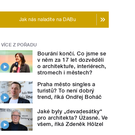
Jak nás naladíte na DABu
VÍCE Z POŘADU
Bourání končí. Co jsme se
v něm za 17 let dozvěděli
o architektuře, interiérech,
stromech i městech?
Praha město singles a
turistů? To není dobrý
trend, říká Ondřej Boháč
Jaké byly „devadesátky“
pro architekta? Úžasné. Ve
všem, říká Zdeněk Hölzel