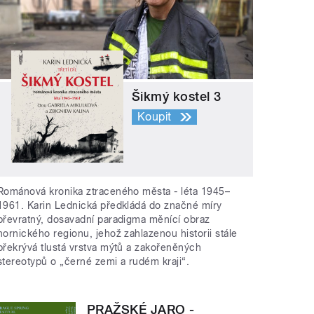
Šikmý kostel 3
Koupit
Románová kronika ztraceného města - léta 1945–
1961. Karin Lednická předkládá do značné míry
převratný, dosavadní paradigma měnící obraz
hornického regionu, jehož zahlazenou historii stále
překrývá tlustá vrstva mýtů a zakořeněných
stereotypů o „černé zemi a rudém kraji“.
PRAŽSKÉ JARO -