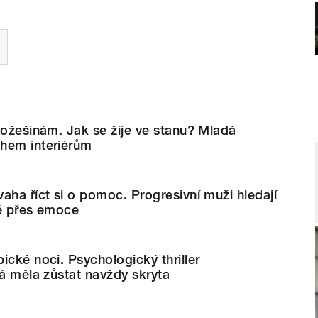
kožešinám. Jak se žije ve stanu? Mladá
hem interiérům
aha říct si o pomoc. Progresivní muži hledají
tě přes emoce
ické noci. Psychologický thriller
rá měla zůstat navždy skryta