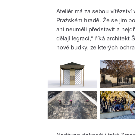
Ateliér má za sebou vítězství 
Pražském hradě. Že se jim pod
ani neuměli představit a nejdří
dělají legraci,“ říká architekt
nové budky, ze kterých ochran