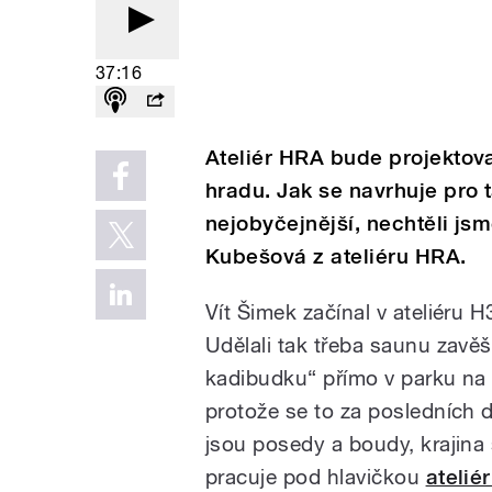
37:16
Ateliér HRA bude projektov
hradu. Jak se navrhuje pro t
nejobyčejnější, nechtěli js
Kubešová z ateliéru HRA.
Vít Šimek začínal v ateliéru 
Udělali tak třeba saunu zav
kadibudku“ přímo v parku na L
protože se to za posledních d
jsou posedy a boudy, krajina 
pracuje pod hlavičkou
atelié