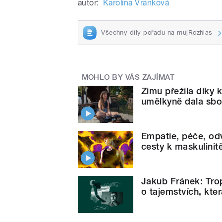
autor:
Karolína Vránková
Všechny díly pořadu na mujRozhlas
MOHLO BY VÁS ZAJÍMAT
Zimu přežila díky 
umělkyně dala sbo
Empatie, péče, odv
cesty k maskulini
Jakub Fránek: Trop
o tajemstvích, kte