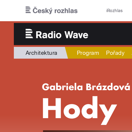
Přejít k hlavnímu obsahu
iRozhlas
Architektura
Program
Pořady