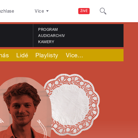
ozhlase
Více
ŽIVĚ
PROGRAM
AUDIOARCHIV
KAMERY
nás
Lidé
Playlisty
Více
…