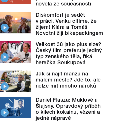
novela ze současnosti
Diskomfort je sedět
v práci. Venku cítíme, že
žijem! Klára a Tomáš
Novotní žijí bikepackingem
Velikost 38 jako plus size?
Český film preferuje jediný
typ ženského těla, říká
herečka Soukupová
Jak si najít manžu na
malém městě? Jde to, ale
nelze mít mnoho nároků
Daniel Flasza: Muklové a
Šlajsny. Opravdový příběh
o kilech kokainu, vězení a
jedné nápravě