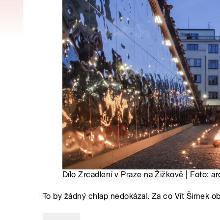
Dílo Zrcadlení v Praze na Žižkově | Foto:
To by žádný chlap nedokázal. Za co Vít Šimek o