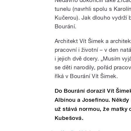
Nedávno dokončili také Zrcad
tunelu (navrhli spolu s Karo
Kučerou). Jak dlouho vydrží b
Bourání.
Architekt Vít Šimek a archite
pracovní i životní – v den natá
i jejich dvě dcery. „Musím vyj
se děti narodily, pořád praco
říká v Bourání Vít Šimek.
Do Bourání dorazil Vít Šime
Albínou a Josefínou. Někdy 
už stává normou, že matky c
Kubešová.