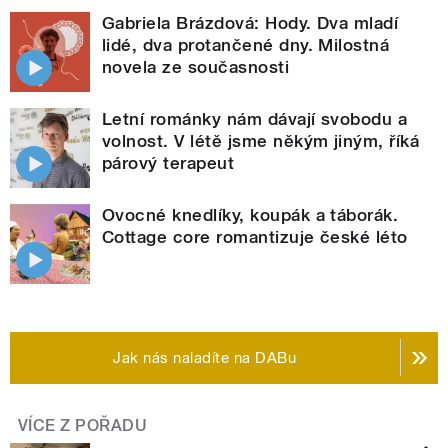
Gabriela Brázdová: Hody. Dva mladí
lidé, dva protančené dny. Milostná
novela ze současnosti
Letní románky nám dávají svobodu a
volnost. V létě jsme někým jiným, říká
párový terapeut
Ovocné knedlíky, koupák a táborák.
Cottage core romantizuje české léto
Jak nás naladíte na DABu
VÍCE Z POŘADU