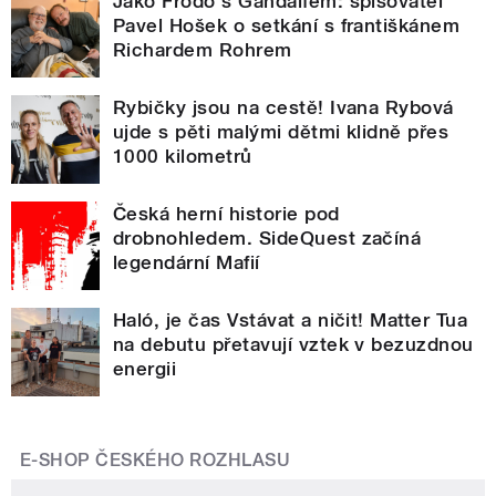
Jako Frodo s Gandalfem: spisovatel
Pavel Hošek o setkání s františkánem
Richardem Rohrem
Rybičky jsou na cestě! Ivana Rybová
ujde s pěti malými dětmi klidně přes
1000 kilometrů
Česká herní historie pod
drobnohledem. SideQuest začíná
legendární Mafií
Haló, je čas Vstávat a ničit! Matter Tua
na debutu přetavují vztek v bezuzdnou
energii
E-SHOP ČESKÉHO ROZHLASU