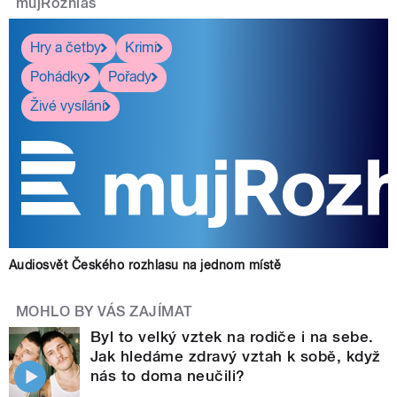
mujRozhlas
Hry a četby
Krimi
Pohádky
Pořady
Živé vysílání
Audiosvět Českého rozhlasu na jednom místě
MOHLO BY VÁS ZAJÍMAT
Byl to velký vztek na rodiče i na sebe.
Jak hledáme zdravý vztah k sobě, když
nás to doma neučili?