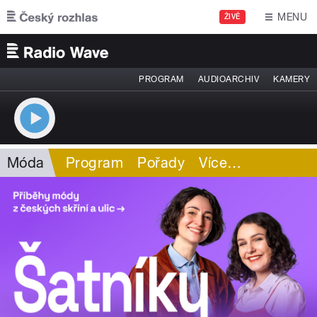
Přejít k hlavnímu obsahu
MENU
ŽIVĚ
PROGRAM
AUDIOARCHIV
KAMERY
Móda
Program
Pořady
Více
…