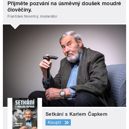
Přijměte pozvání na úsměvný doušek moudré
člověčiny.
František Novotný, moderátor
Setkání s Karlem Čapkem
Koupit