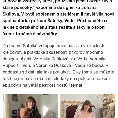
kupovala vzorečky látek, používala jsem i odstřižky a
staré ponožky,“ vzpomíná designérka Johana
Skálová. V bytě spojeném s ateliérem ji navštívila nová
spoluautorka pořadu Šatníky, Vedu. Poslechněte si,
jak se z dětského snu stala realita a jaký je osobní
šatník brněnské návrhářky.
Do teamu Šatníků vstupuje nová posila: své znalosti
krejčoviny a praktické zkušenosti z tvorby módního
designu přináší Veronika Dušková aka Vedu. Veronika
Ruppert - Veru a Veronika Dušková - Vedu se budou v
podcastu střídat, ale také potkávat. Díky tomu se můžete
těšit nejen na víc obsahu, ale taky na společné reakční
epizody a na větší pestrost hostů i témat.