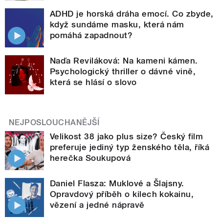
ADHD je horská dráha emocí. Co zbyde,
když sundáme masku, která nám
pomáhá zapadnout?
Naďa Reviláková: Na kameni kámen.
Psychologický thriller o dávné vině,
která se hlásí o slovo
NEJPOSLOUCHANĚJŠÍ
Velikost 38 jako plus size? Český film
preferuje jediný typ ženského těla, říká
herečka Soukupová
Daniel Flasza: Muklové a Šlajsny.
Opravdový příběh o kilech kokainu,
vězení a jedné nápravě