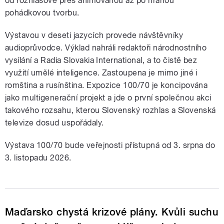
od rozhlasové přes animovanou až po hranou
pohádkovou tvorbu.
Výstavou v deseti jazycích provede návštěvníky
audioprůvodce. Výklad nahráli redaktoři národnostního
vysílání a Radia Slovakia International, a to čistě bez
využití umělé inteligence. Zastoupena je mimo jiné i
romština a rusínština. Expozice 100/70 je koncipována
jako multigenerační projekt a jde o první společnou akci
takového rozsahu, kterou Slovenský rozhlas a Slovenská
televize dosud uspořádaly.
Výstava 100/70 bude veřejnosti přístupná od 3. srpna do
3. listopadu 2026.
Maďarsko chystá krizové plány. Kvůli suchu