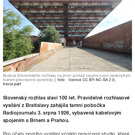
Budova Slovenského rozhlasu na první pohled zaujme svým neobvyklým
tvarem převrácené pyramidy
|
foto:
licence CC BY-NC-SA 2.0
,
trevor.patt
Slovenský rozhlas slaví 100 let. Pravidelné rozhlasové
vysílání z Bratislavy zahájila tamní pobočka
Radiojournalu 3. srpna 1926, vybavená kabelovým
spojením s Brnem a Prahou.
Pro účely prvního vysílání vzniklo provizorní studio, které