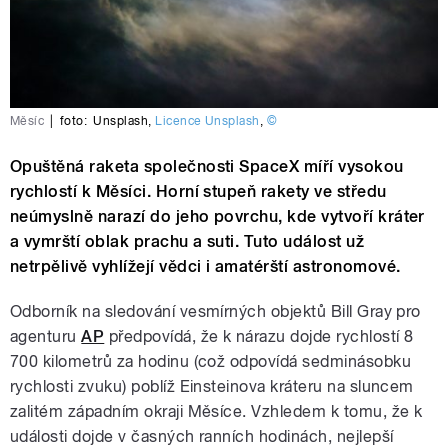
Měsíc
|
foto:
Unsplash
,
Licence Unsplash
,
©
Opuštěná raketa společnosti SpaceX míří vysokou
rychlostí k Měsíci. Horní stupeň rakety ve středu
neúmyslně narazí do jeho povrchu, kde vytvoří kráter
a vymrští oblak prachu a suti. Tuto událost už
netrpělivě vyhlížejí vědci i amatérští astronomové.
Odborník na sledování vesmírných objektů Bill Gray pro
agenturu
AP
předpovídá, že k nárazu dojde rychlostí 8
700 kilometrů za hodinu (což odpovídá sedminásobku
rychlosti zvuku) poblíž Einsteinova kráteru na sluncem
zalitém západním okraji Měsíce. Vzhledem k tomu, že k
události dojde v časných ranních hodinách, nejlepší