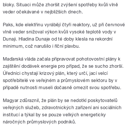
bloky. Situaci může zhoršit zvýšení spotřeby kvůli vlně
veder očekávané v nejbližších dnech.
Paks, kde elektřinu vyrábějí čtyři reaktory, už při červnové
vlně veder snižoval výkon kvůli vysoké teplotě vody v
Dunaji. Hladina Dunaje od té doby klesla na rekordní
minimum, což narušilo i říční plavbu.
Maďarská vláda začala připravovat pohotovostní plány k
zajištění dodávek energie pro případ, že se sucho zhorší.
Úředníci chystají krizový plán, který určí, jací velcí
spotřebitelé ve veřejném a průmyslovém sektoru by v
případě nutnosti museli dočasně omezit svou spotřebu.
Magyar zdůraznil, že plán by se nedotkl poskytovatelů
veřejných služeb, zdravotnických zařízení ani sociálních
institucí a týkal by se pouze velkých energeticky
náročných průmyslových podniků.