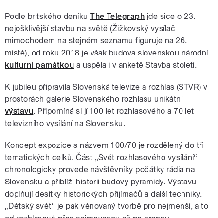
Podle britského deníku
The Telegraph
jde sice o 23.
nejošklivější stavbu na světě (Žižkovský vysílač
mimochodem na stejném seznamu figuruje na 26.
místě), od roku 2018 je však budova slovenskou národní
kulturní památkou
a uspěla i v anketě Stavba století.
K jubileu připravila Slovenská televize a rozhlas (STVR) v
prostorách galerie Slovenského rozhlasu unikátní
výstavu
. Připomíná si jí 100 let rozhlasového a 70 let
televizního vysílání na Slovensku.
Koncept expozice s názvem 100/70 je rozdělený do tří
tematických celků. Část „Svět rozhlasového vysílání“
chronologicky provede návštěvníky počátky rádia na
Slovensku a přiblíží historii budovy pyramidy. Výstavu
doplňují desítky historických přijímačů a další techniky.
„Dětský svět“ je pak věnovaný tvorbě pro nejmenší, a to