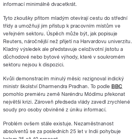
informací minimálně dvacetkrát.
Tyto zkoušky přitom mladým otevírají cestu do střední
třídy a umožňují jim přístup k pracovním místům ve
veřejném sektoru. Úspěch může být, jak popisuje
Reuters, náročnější než přijetí na Harvardovu univerzitu.
Kladný výsledek ale představuje celoživotní jistotu a
důchodové nebo bytové výhody, které v soukromém
sektoru nejsou k dispozici.
Kvůli demonstracím minulý měsíc rezignoval indický
ministr školství Dharmendra Pradhan. To podle
BBC
pomohlo premiéru země Naréndru Módímu překonat
největší krizi. Zároveň předseda vlády zavedl zrychlené
soudy pro osoby obviněné z úniku informací.
Problém ovšem stále existuje. Nezaměstnanost
absolventů se za posledních 25 let v Indii pohybuje