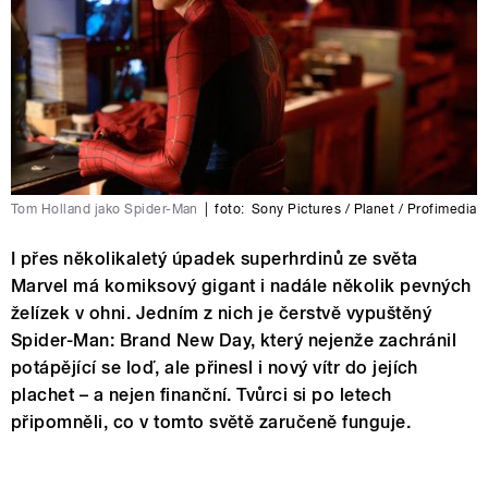
Tom Holland jako Spider-Man
|
foto:
Sony Pictures / Planet / Profimedia
I přes několikaletý úpadek superhrdinů ze světa
Marvel má komiksový gigant i nadále několik pevných
želízek v ohni. Jedním z nich je čerstvě vypuštěný
Spider-Man: Brand New Day, který nejenže zachránil
potápějící se loď, ale přinesl i nový vítr do jejích
plachet – a nejen finanční. Tvůrci si po letech
připomněli, co v tomto světě zaručeně funguje.