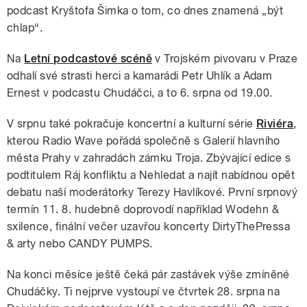
podcast Kryštofa Šimka o tom, co dnes znamená „být
chlap“.
Na
Letní podcastové scéně
v Trojském pivovaru v Praze
odhalí své strasti herci a kamarádi Petr Uhlík a Adam
Ernest v podcastu Chudáčci, a to 6. srpna od 19.00.
V srpnu také pokračuje koncertní a kulturní série
Riviéra
,
kterou Radio Wave pořádá společně s Galerií hlavního
města Prahy v zahradách zámku Troja. Zbývající edice s
podtitulem Ráj konfliktu a Nehledat a najít nabídnou opět
debatu naší moderátorky Terezy Havlíkové. První srpnový
termín 11. 8. hudebně doprovodí například Wodehn &
sxilence, finální večer uzavřou koncerty DirtyThePressa
& arty nebo CANDY PUMPS.
Na konci měsíce ještě čeká pár zastávek výše zmíněné
Chudáčky. Ti nejprve vystoupí ve čtvrtek 28. srpna na