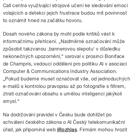
Call centra využívající strojové učení ke sledování emocí
volajících a detekci jejich frustrace budou mít povinnost
to oznámit hned na začátku hovoru.
Dosah nového zákona by mohl podle kritiků vést k
informačnímu přehlcení. „Nadměrné označování může
způsobit takzvanou ‚bannerovou slepotu‘ v důsledku
nekonečných upozornění,“ varoval v prosinci Boniface
de Champris, vedoucí oddělení pro politiku AI v asociaci
Computer & Communications Industry Association.
„Pokud budeme muset označovat vše, od jednoduchých
e-mailů s kontrolou pravopisu až po fotografie s filtrem,
ztratí označování obsahu s umělou inteligencí jakýkoli
smysl.“
Na dodržování pravidel v Česku bude dohlížet po
schválení českého zákona o AI Český telekomunikační
úřad, jak připomíná web
iRozhlas
. Firmám mohou hrozit