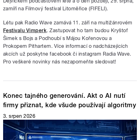
Dejvickém podcastovém létě a o den později, 29. srpna,
zamíří na Filmový festival Litoměřice (FIFELI).
Létu pak Radio Wave zamává 11. září na multižánrovém
Festivalu Vimperk
. Zastupovat ho tam budou Kryštof
Šimek s Bojs a Podhoubí s Májou Kořenovou a
Prokopem Pithartem. Více informací o nadcházejících
akcích už poskytne facebook či instagram Radia Wave.
Pro veškeré novinky nás nezapomeňte sledovat!
Konec tajného generování. Akt o AI nutí
firmy přiznat, kde všude používají algoritmy
3. srpen 2026