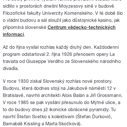
sídlilo v prostorách dnešní Moyzesovy síně v budově
Filozofické fakulty Univerzity Komenského. V té době šlo
o vládní budovu a sál sloužil jako důstojnické kasino, jak
připomíná slovenské
Centrum vědecko-technických
informací
.
Až do října vysílal rozhlas každý druhý den. Každodenní
program odstartoval 2. října 1926 přenosem opery La
traviata od Giuseppe Verdiho ze Slovenského národního
divadla.
V roce 1930 získal Slovenský rozhlas nové prostory.
Budovu, která dodnes stojí na Jakubově náměstí 12 v
Bratislavě, navrhli architekti Alois Balán a Jiří Grossmann.
V roce 1985 se pak vysílání přesunulo do Mýtné ulice, a
to do budovy dnes již ikonické obrácené pyramidy. Tu
navrhl Štefan Svetko s kolektivem (Štefan Ďurkovič,
Barnabáš Kissling a Marta Skočková).