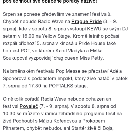
poslechnout své oblíbené pořady naživo!
Srpen se ponese především ve znamení festivalů.
Chybět nebude Radio Wave na
Prague Pride
(3. - 9.
srpna), kde v sobotu 8. srpna vystoupí KEWU se svým DJ
setem v 16.00 na Yellow Stage. Kromě letního počasí
rozpálí příchozí 5. srpna v kinosálu Pride House také
hotcast POT, ve kterém Karel Vladyka a Eliška
Soukupová vyzpovídají drag queen Miss Petty.
Na brněnském festivalu Pop Messe se představí Adéla
Šponerová s podcastem Impakt, který živě natáčí v pátek
7. srpna od 17.30 na POPTALKS stage.
O několik pořadů Radia Wave nebude ochuzen ani
festival
Povaleč
(7. - 9. srpna). V sobotu 8. srpna od
10.30 se můžete v rámci zahradního programu těšit na
živé Podhoubí s Májou Kořenovou a Prokopem
Pithartem, chybět nebudou ani Startér živě či Bojs,