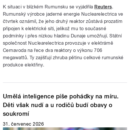
K situaci v blízkém Rumunsku se vyjádřila
Reuters
.
Rumunský výrobce jaderné energie Nuclearelectrica ve
čtvrtek oznámil, že jeho druhý reaktor zůstává prozatím
připojen k elektrické síti, jelikož mu to současné
podmínky i přes nízkou hladinu Dunaje umožňují. Státní
společnost Nuclearelectrica provozuje v elektrárně
Cernavoda na řece dva reaktory o výkonu 706
megawattů. Ty zajišťují zhruba pětinu celkové rumunské
produkce elektřiny.
Umělá inteligence píše pohádky na míru.
Děti však nudí a u rodičů budí obavy o
soukromí
31. červenec 2026