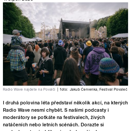
Radio Wave najdete na Povalči
|
foto:
Jakub Červenka
,
Festival Povaleč
I druhá polovina léta představí několik akcí, na kterých
Radio Wave nesmí chybět. S našimi podcasty i
moderátory se potkáte na festivalech, živých
natáčeních nebo letních scénách. Dorazte si