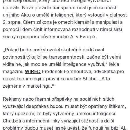
prohlížejí obsah, který tato technologie vytvořila či
upravila. Nová pravidla transparentnosti jsou součástí
unijního Aktu o umělé inteligenci, který vstoupil v platnost
2. srpna. Cílem zákona je omezit klamání a manipulaci a
pomoci lidem činit informovaná rozhodnutí v rámci širší
snahy o podporu důvěryhodné AI v Evropě.
„Pokud bude poskytovatel skutečně dodržovat
povinnosti týkající se transparentnosti, začne být velmi
viditelné, jak moc se umělá inteligence využívá,“ řekla
magazínu
WIRED
Frederiek Fernhoutová, advokátka pro
oblast technologií z právní kanceláře Stibbe. „A to
zejména v marketingu.“
Reklamy nebo firemní příspěvky na sociálních sítích
využívající deepfakes budou muset být opatřeny štítkem,
který upozorní, že byly vytvořeny umělou inteligencí.
Chatboti a informační linky vyřizující stížnosti a další
problémy budou muset jasně uvést, že fungují na bázi AI.