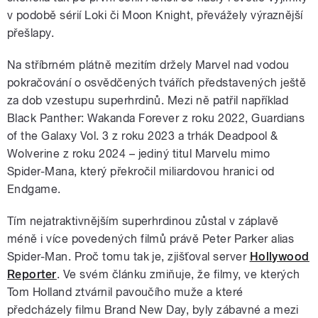
v podobě sérií Loki či Moon Knight, převážely výraznější
přešlapy.
Na stříbrném plátně mezitím držely Marvel nad vodou
pokračování o osvědčených tvářích představených ještě
za dob vzestupu superhrdinů. Mezi ně patřil například
Black Panther: Wakanda Forever z roku 2022, Guardians
of the Galaxy Vol. 3 z roku 2023 a trhák Deadpool &
Wolverine z roku 2024 – jediný titul Marvelu mimo
Spider-Mana, který překročil miliardovou hranici od
Endgame.
Tím nejatraktivnějším superhrdinou zůstal v záplavě
méně i více povedených filmů právě Peter Parker alias
Spider-Man. Proč tomu tak je, zjišťoval server
Hollywood
Reporter
. Ve svém článku zmiňuje, že filmy, ve kterých
Tom Holland ztvárnil pavoučího muže a které
předcházely filmu Brand New Day, byly zábavné a mezi