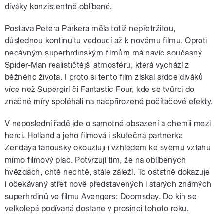
diváky konzistentně oblíbené.
Postava Petera Parkera měla totiž nepřetržitou,
důslednou kontinuitu vedoucí až k novému filmu. Oproti
nedávným superhrdinským filmům má navíc současný
Spider-Man realističtější atmosféru, která vychází z
běžného života. I proto si tento film získal srdce diváků
více než Supergirl či Fantastic Four, kde se tvůrci do
značné míry spoléhali na nadpřirozené počítačové efekty.
V neposlední řadě jde o samotné obsazení a chemii mezi
herci. Holland a jeho filmová i skutečná partnerka
Zendaya fanoušky okouzlují i vzhledem ke svému vztahu
mimo filmový plac. Potvrzují tím, že na oblíbených
hvězdách, chtě nechtě, stále záleží. To ostatně dokazuje
i očekávaný střet nově představených i starých známých
superhrdinů ve filmu Avengers: Doomsday. Do kin se
velkolepá podívaná dostane v prosinci tohoto roku.