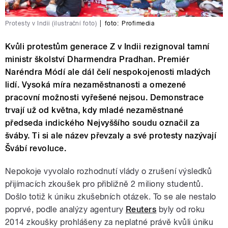
Protesty v Indii (ilustrační foto)
|
foto:
Profimedia
Kvůli protestům generace Z v Indii rezignoval tamní
ministr školství Dharmendra Pradhan. Premiér
Naréndra Módí ale dál čelí nespokojenosti mladých
lidí. Vysoká míra nezaměstnanosti a omezené
pracovní možnosti vyřešené nejsou. Demonstrace
trvají už od května, kdy mladé nezaměstnané
předseda indického Nejvyššího soudu označil za
šváby. Ti si ale název převzaly a své protesty nazývají
Švábí revoluce.
Nepokoje vyvolalo rozhodnutí vlády o zrušení výsledků
přijímacích zkoušek pro přibližně 2 miliony studentů.
Došlo totiž k úniku zkušebních otázek. To se ale nestalo
poprvé, podle analýzy agentury
Reuters
byly od roku
2014 zkoušky prohlášeny za neplatné právě kvůli úniku