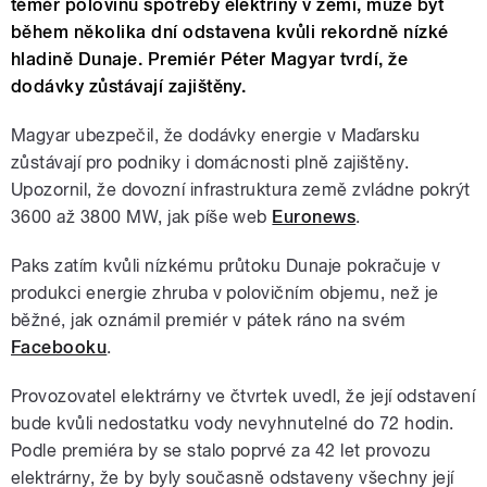
téměř polovinu spotřeby elektřiny v zemi, může být
během několika dní odstavena kvůli rekordně nízké
hladině Dunaje. Premiér Péter Magyar tvrdí, že
dodávky zůstávají zajištěny.
Magyar ubezpečil, že dodávky energie v Maďarsku
zůstávají pro podniky i domácnosti plně zajištěny.
Upozornil, že dovozní infrastruktura země zvládne pokrýt
3600 až 3800 MW, jak píše web
Euronews
.
Paks zatím kvůli nízkému průtoku Dunaje pokračuje v
produkci energie zhruba v polovičním objemu, než je
běžné, jak oznámil premiér v pátek ráno na svém
Facebooku
.
Provozovatel elektrárny ve čtvrtek uvedl, že její odstavení
bude kvůli nedostatku vody nevyhnutelné do 72 hodin.
Podle premiéra by se stalo poprvé za 42 let provozu
elektrárny, že by byly současně odstaveny všechny její