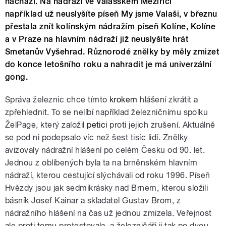
nachází. Na nádraží ve Valašském Meziříčí
například už neuslyšíte píseň My jsme Valaši, v březnu
přestala znít kolínským nádražím píseň Kolíne, Kolíne
a v Praze na hlavním nádraží již neuslyšíte hrát
Smetanův Vyšehrad. Různorodé znělky by měly zmizet
do konce letošního roku a nahradit je má univerzální
gong.
Správa železnic chce
tímto
krokem
hlášení zkrátit a
zpřehlednit. To se nelíbí například železničnímu spolku
ŽelPage, který založil
petici
proti jejich zrušení. Aktuálně
se pod ni podepsalo víc než šest tisíc lidí. Znělky
avizovaly nádražní hlášení po celém Česku od 90. let.
Jednou z oblíbených byla ta na brněnském hlavním
nádraží, kterou cestující slýchávali od roku 1996. Píseň
Hvězdy jsou jak sedmikrásky nad Brnem, kterou složili
básník Josef Kainar a skladatel Gustav Brom, z
nádražního hlášení na čas už jednou zmizela. Veřejnost
ale proti tomu protestovala, a železničáři ji tak po dvou