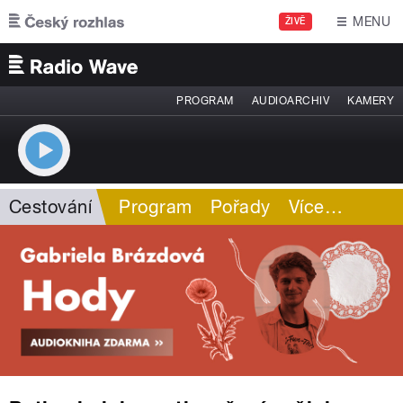
Přejít k hlavnímu obsahu
MENU
ŽIVĚ
PROGRAM
AUDIOARCHIV
KAMERY
Cestování
Program
Pořady
Více
…