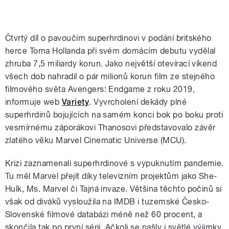
Čtvrtý díl o pavoučím superhrdinovi v podání britského
herce Toma Hollanda při svém domácím debutu vydělal
zhruba 7,5 miliardy korun. Jako největší otevírací víkend
všech dob nahradil o pár milionů korun film ze stejného
filmového světa Avengers: Endgame z roku 2019,
informuje web
Variety
. Vyvrcholení dekády plné
superhrdinů bojujících na samém konci bok po boku proti
vesmírnému záporákovi Thanosovi představovalo závěr
zlatého věku Marvel Cinematic Universe (MCU).
Krizi zaznamenali superhrdinové s vypuknutím pandemie.
Tu měl Marvel přejít díky televizním projektům jako She-
Hulk, Ms. Marvel či Tajná invaze. Většina těchto počinů si
však od diváků vysloužila na IMDB i tuzemské Česko-
Slovenské filmové databázi méně než 60 procent, a
skončila tak po první sérii. Ačkoli se našly i světlé výjimky