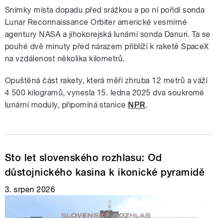
Snímky místa dopadu před srážkou a po ní pořídí sonda
Lunar Reconnaissance Orbiter americké vesmírné
agentury NASA a jihokorejská lunární sonda Danuri. Ta se
pouhé dvě minuty před nárazem přiblíží k raketě SpaceX
na vzdálenost několika kilometrů.
Opuštěná část rakety, která měří zhruba 12 metrů a váží
4 500 kilogramů, vynesla 15. ledna 2025 dva soukromé
lunární moduly, připomíná stanice
NPR
.
Sto let slovenského rozhlasu: Od
důstojnického kasina k ikonické pyramidě
3. srpen 2026