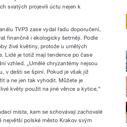
ch svatých projevili úctu nejen k
kanálu TVP3 zase vydal řadu doporučení,
at finančně i ekologicky šetrněji. Podle
oby živé květiny, protože u umělých
e. Lidé je totiž mají tendence po čase
vodní vzhled. „Umělé chryzantémy nejsou
 v dešti se špiní. Pokud je však již
ít a ne jen tak vyhodit. Můžete je
ivé květy použít na jiné věnce a kytice,“
ádací místa, kam se schovávají zachovalé
uhé největší polské město Krakov svým