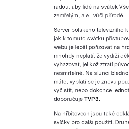
radou, aby lidé na svátek Vše
zemřelým, ale i vůči přírodě.
Server polského televizního 
jak k tomuto svátku přistupov
webu je lepší pořizovat na hr
mnohdy neplatí, že vydrží dél
vyhazovat, jelikož ztratí pů
nesmrtelné. Na slunci blednou,
máte, vyplatí se je znovu použ
vyčistit, nebo dokonce jednotl
doporučuje
TVP3.
Na hřbitovech jsou také odkl
svíčky pro další použití. Dr