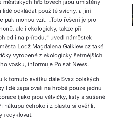
a městských hřbitovech jsou umístěny
lidé odkládat použité svícny, a jiní
je pak mohou vzít. „Toto řešení je pro
čně, ale i ekologicky, takže při
hled i na přírodu,“ uvedl náměstek
 města Lodž Magdalena Gałkiewicz také
svíčky vyrobené z ekologicky šetrnějších
vého vosku, informuje Polsat News.
u k tomuto svátku dále Svaz polských
by lidé zapalovali na hrobě pouze jednu
korace (jako jsou větvičky, listy a sušené
 nákupu čehokoli z plastu si ověřili,
 recyklovat.