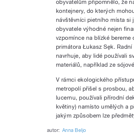
obyvatelům připomnělo, že n
kontejnery, do kterých mohou 
návštěvníci pietního místa si 
obyvatele výhodné nejen finan
vzpomínce na blízké bereme o
primátora Łukasz Sęk. Radní
navrhuje, aby lidé používali 
materiálů, například ze sójo
V rámci ekologického přístup
metropolí přišel s prosbou, a
lucernu, používali přírodní de
květiny) namísto umělých a při
jakým způsobem lze předměty
autor:
Anna Beljo