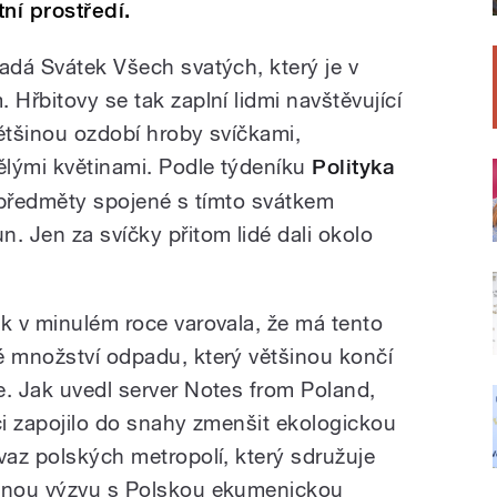
tní prostředí.
adá Svátek Všech svatých, který je v
 Hřbitovy se tak zaplní lidmi navštěvující
většinou ozdobí hroby svíčkami,
ělými květinami. Podle týdeníku
Polityka
a předměty spojené s tímto svátkem
. Jen za svíčky přitom lidé dali okolo
ak v minulém roce varovala, že má tento
é množství odpadu, který většinou končí
e. Jak uvedl server Notes from Poland,
ci zapojilo do snahy zmenšit ekologickou
vaz polských metropolí, který sdružuje
ečnou výzvu s Polskou ekumenickou