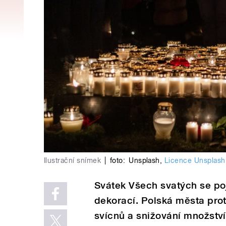
Ilustrační snímek
|
foto:
Unsplash
,
Licence Unsplash
Svátek Všech svatých se po
dekorací. Polská města pro
svícnů a snižování množstv