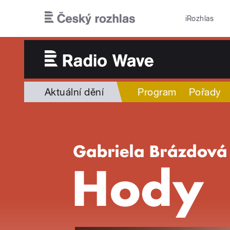
Přejít k hlavnímu obsahu
iRozhlas
Aktuální dění
Program
Pořady