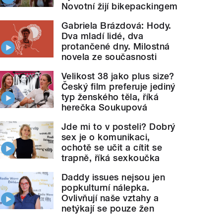
Novotní žijí bikepackingem
Gabriela Brázdová: Hody.
Dva mladí lidé, dva
protančené dny. Milostná
novela ze současnosti
Velikost 38 jako plus size?
Český film preferuje jediný
typ ženského těla, říká
herečka Soukupová
Jde mi to v posteli? Dobrý
sex je o komunikaci,
ochotě se učit a cítit se
trapně, říká sexkoučka
Daddy issues nejsou jen
popkulturní nálepka.
Ovlivňují naše vztahy a
netýkají se pouze žen