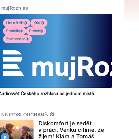
mujRozhlas
Hry a četby
Krimi
Pohádky
Pořady
Živé vysílání
Audiosvět Českého rozhlasu na jednom místě
NEJPOSLOUCHANĚJŠÍ
Diskomfort je sedět
v práci. Venku cítíme, že
žijem! Klára a Tomáš