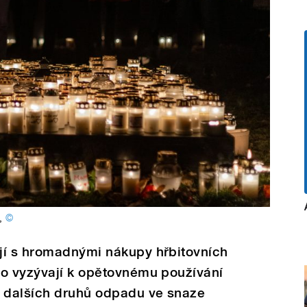
,
©
jí s hromadnými nákupy hřbitovních
to vyzývají k opětovnému používání
í dalších druhů odpadu ve snaze