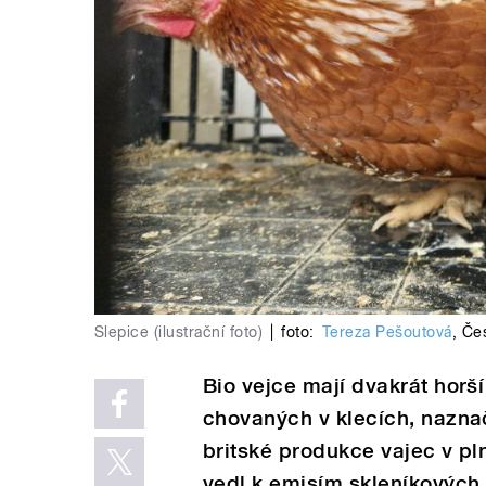
Slepice (ilustrační foto)
|
foto:
Tereza Pešoutová
,
Čes
Bio vejce mají dvakrát horš
chovaných v klecích, nazna
britské produkce vajec v p
vedl k emisím skleníkových