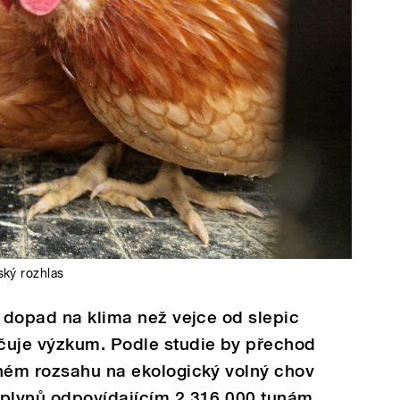
ký rozhlas
í dopad na klima než vejce od slepic
čuje výzkum. Podle studie by přechod
lném rozsahu na ekologický volný chov
 plynů odpovídajícím 2 316 000 tunám