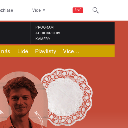
ozhlase
Více
ŽIVĚ
PROGRAM
AUDIOARCHIV
KAMERY
 nás
Lidé
Playlisty
Více
…