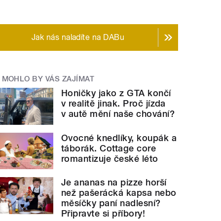
Jak nás naladíte na DABu
MOHLO BY VÁS ZAJÍMAT
Honičky jako z GTA končí
v realitě jinak. Proč jízda
v autě mění naše chování?
Ovocné knedlíky, koupák a
táborák. Cottage core
romantizuje české léto
Je ananas na pizze horší
než pašerácká kapsa nebo
měsíčky paní nadlesní?
Připravte si příbory!