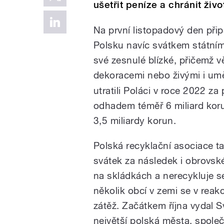
ušetřit peníze a chránit živo
Na první listopadový den přip
Polsku navíc svátkem státním.
své zesnulé blízké, přičemž 
dekoracemi nebo živými i um
utratili Poláci v roce 2022 z
odhadem téměř 6 miliard korun
3,5 miliardy korun.
Polská recyklační asociace t
svátek za následek i obrovsk
na skládkách a nerecykluje s
několik obcí v zemi se v reak
zátěž. Začátkem října vydal S
největší polská města, spol