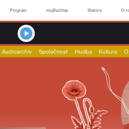
Program
mujRozhlas
Stanice
O r
Audioarchiv
Společnost
Hudba
Kultura
O