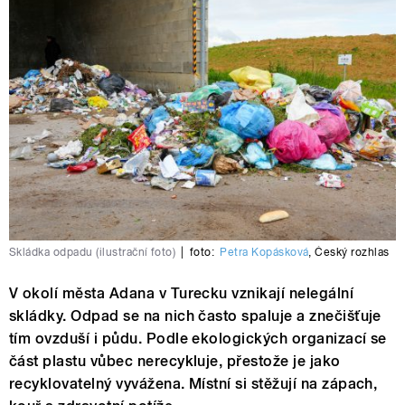
Skládka odpadu (ilustrační foto)
|
foto:
Petra Kopásková
,
Český rozhlas
V okolí města Adana v Turecku vznikají nelegální
skládky. Odpad se na nich často spaluje a znečišťuje
tím ovzduší i půdu. Podle ekologických organizací se
část plastu vůbec nerecykluje, přestože je jako
recyklovatelný vyvážena. Místní si stěžují na zápach,