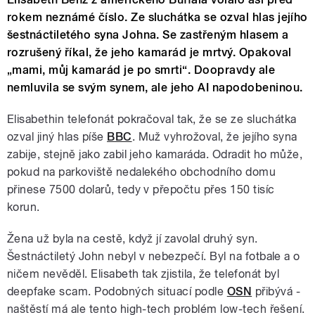
rokem neznámé číslo. Ze sluchátka se ozval hlas jejího
šestnáctiletého syna Johna. Se zastřeným hlasem a
rozrušený říkal, že jeho kamarád je mrtvý. Opakoval
„mami, můj kamarád je po smrti“. Doopravdy ale
nemluvila se svým synem, ale jeho AI napodobeninou.
Elisabethin telefonát pokračoval tak, že se ze sluchátka
ozval jiný hlas píše
BBC
. Muž vyhrožoval, že jejího syna
zabije, stejně jako zabil jeho kamaráda. Odradit ho může,
pokud na parkoviště nedalekého obchodního domu
přinese 7500 dolarů, tedy v přepočtu přes 150 tisíc
korun.
Žena už byla na cestě, když jí zavolal druhý syn.
Šestnáctiletý John nebyl v nebezpečí. Byl na fotbale a o
ničem nevěděl. Elisabeth tak zjistila, že telefonát byl
deepfake scam. Podobných situací podle
OSN
přibývá -
naštěstí má ale tento high-tech problém low-tech řešení.