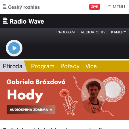
Přejít k hlavnímu obsahu
MENU
ŽIVĚ
PROGRAM
AUDIOARCHIV
KAMERY
Příroda
Program
Pořady
Více
…