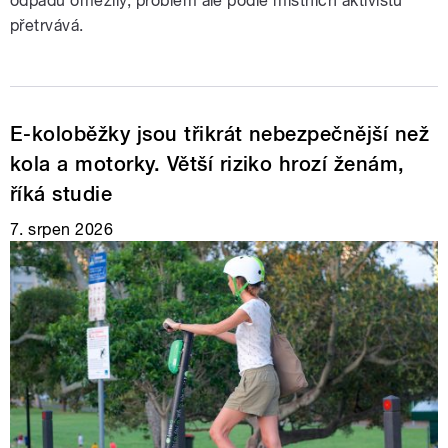
odpadu omezily, problém ale podle místních aktivistů
přetrvává.
E-koloběžky jsou třikrát nebezpečnější než
kola a motorky. Větší riziko hrozí ženám,
říká studie
7. srpen 2026