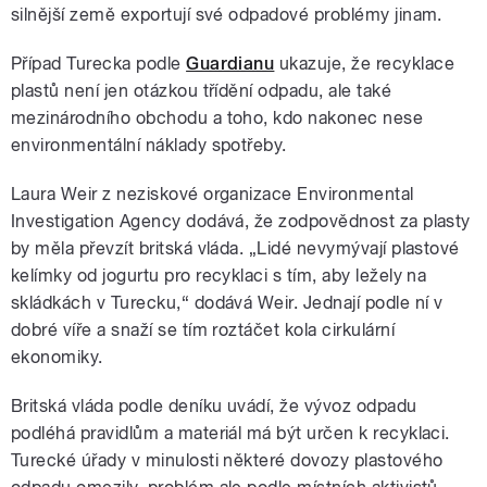
silnější země exportují své odpadové problémy jinam.
Případ Turecka podle
Guardianu
ukazuje, že recyklace
plastů není jen otázkou třídění odpadu, ale také
mezinárodního obchodu a toho, kdo nakonec nese
environmentální náklady spotřeby.
Laura Weir z neziskové organizace Environmental
Investigation Agency dodává, že zodpovědnost za plasty
by měla převzít britská vláda. „Lidé nevymývají plastové
kelímky od jogurtu pro recyklaci s tím, aby ležely na
skládkách v Turecku,“ dodává Weir. Jednají podle ní v
dobré víře a snaží se tím roztáčet kola cirkulární
ekonomiky.
Britská vláda podle deníku uvádí, že vývoz odpadu
podléhá pravidlům a materiál má být určen k recyklaci.
Turecké úřady v minulosti některé dovozy plastového