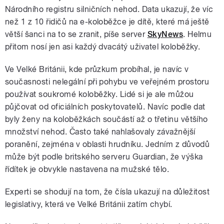
Národního registru silničních nehod. Data ukazují, že víc
než 1 z 10 řidičů na e-koloběžce je dítě, které má ještě
větší šanci na to se zranit, píše server
SkyNews
. Helmu
přitom nosí jen asi každý dvacátý uživatel koloběžky.
Ve Velké Británii, kde průzkum probíhal, je navíc v
současnosti nelegální při pohybu ve veřejném prostoru
používat soukromé koloběžky. Lidé si je ale můžou
půjčovat od oficiálních poskytovatelů. Navíc podle dat
byly ženy na koloběžkách součástí až o třetinu většího
množství nehod. Často také nahlašovaly závažnější
poranění, zejména v oblasti hrudníku. Jedním z důvodů
může být podle britského serveru Guardian, že výška
řídítek je obvykle nastavena na mužské tělo.
Experti se shodují na tom, že čísla ukazují na důležitost
legislativy, která ve Velké Británii zatím chybí.