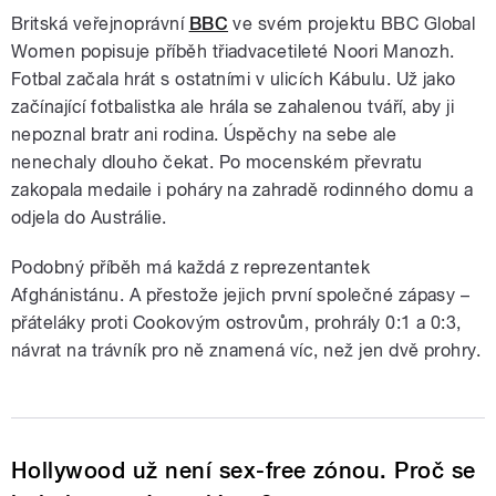
Britská veřejnoprávní
BBC
ve svém projektu BBC Global
Women popisuje příběh třiadvacetileté Noori Manozh.
Fotbal začala hrát s ostatními v ulicích Kábulu. Už jako
začínající fotbalistka ale hrála se zahalenou tváří, aby ji
nepoznal bratr ani rodina. Úspěchy na sebe ale
nenechaly dlouho čekat. Po mocenském převratu
zakopala medaile i poháry na zahradě rodinného domu a
odjela do Austrálie.
Podobný příběh má každá z reprezentantek
Afghánistánu. A přestože jejich první společné zápasy –
přáteláky proti Cookovým ostrovům, prohrály 0:1 a 0:3,
návrat na trávník pro ně znamená víc, než jen dvě prohry.
Hollywood už není sex-free zónou. Proč se