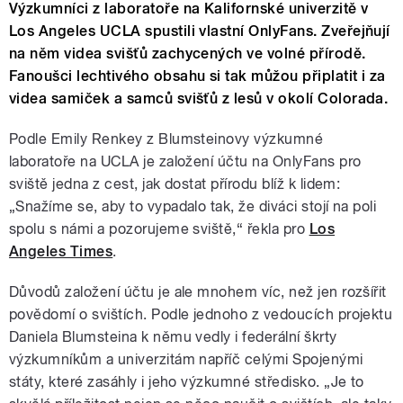
Výzkumníci z laboratoře na Kalifornské univerzitě v
Los Angeles UCLA spustili vlastní OnlyFans. Zveřejňují
na něm videa svišťů zachycených ve volné přírodě.
Fanoušci lechtivého obsahu si tak můžou připlatit i za
videa samiček a samců svišťů z lesů v okolí Colorada.
Podle Emily Renkey z Blumsteinovy výzkumné
laboratoře na UCLA je založení účtu na OnlyFans pro
sviště jedna z cest, jak dostat přírodu blíž k lidem:
„Snažíme se, aby to vypadalo tak, že diváci stojí na poli
spolu s námi a pozorujeme sviště,“ řekla pro
Los
Angeles Times
.
Důvodů založení účtu je ale mnohem víc, než jen rozšířit
povědomí o svištích. Podle jednoho z vedoucích projektu
Daniela Blumsteina k němu vedly i federální škrty
výzkumníkům a univerzitám napříč celými Spojenými
státy, které zasáhly i jeho výzkumné středisko. „Je to