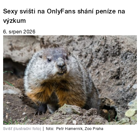
Sexy svišti na OnlyFans shání peníze na
výzkum
6. srpen 2026
Svišť (ilustrační foto)
|
foto:
Petr Hamerník
,
Zoo Praha