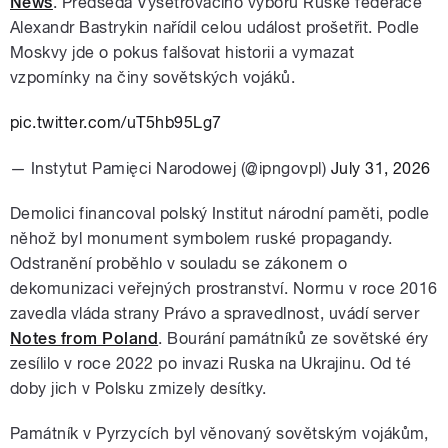
News
. Předseda Vyšetřovacího výboru Ruské federace
Alexandr Bastrykin nařídil celou událost prošetřit. Podle
Moskvy jde o pokus falšovat historii a vymazat
vzpomínky na činy sovětských vojáků.
pic.twitter.com/uT5hb95Lg7
— Instytut Pamięci Narodowej (@ipngovpl)
July 31, 2026
Demolici financoval polský Institut národní paměti, podle
něhož byl monument symbolem ruské propagandy.
Odstranění proběhlo v souladu se zákonem o
dekomunizaci veřejných prostranství. Normu v roce 2016
zavedla vláda strany Právo a spravedlnost, uvádí server
Notes from Poland
. Bourání památníků ze sovětské éry
zesílilo v roce 2022 po invazi Ruska na Ukrajinu. Od té
doby jich v Polsku zmizely desítky.
Památník v Pyrzycích byl věnovaný sovětským vojákům,