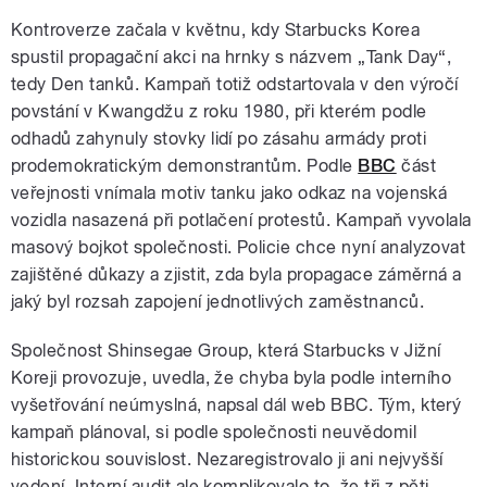
Kontroverze začala v květnu, kdy Starbucks Korea
spustil propagační akci na hrnky s názvem „Tank Day“,
tedy Den tanků. Kampaň totiž odstartovala v den výročí
povstání v Kwangdžu z roku 1980, při kterém podle
odhadů zahynuly stovky lidí po zásahu armády proti
prodemokratickým demonstrantům. Podle
BBC
část
veřejnosti vnímala motiv tanku jako odkaz na vojenská
vozidla nasazená při potlačení protestů. Kampaň vyvolala
masový bojkot společnosti. Policie chce nyní analyzovat
zajištěné důkazy a zjistit, zda byla propagace záměrná a
jaký byl rozsah zapojení jednotlivých zaměstnanců.
Společnost Shinsegae Group, která Starbucks v Jižní
Koreji provozuje, uvedla, že chyba byla podle interního
vyšetřování neúmyslná, napsal dál web BBC. Tým, který
kampaň plánoval, si podle společnosti neuvědomil
historickou souvislost. Nezaregistrovalo ji ani nejvyšší
vedení. Interní audit ale komplikovalo to, že tři z pěti