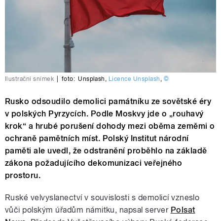
Ilustrační snímek
|
foto:
Unsplash
,
Licence Unsplash
,
©
Rusko odsoudilo demolici památníku ze sovětské éry
v polských Pyrzycích. Podle Moskvy jde o „rouhavý
krok“ a hrubé porušení dohody mezi oběma zeměmi o
ochraně pamětních míst. Polský Institut národní
paměti ale uvedl, že odstranění proběhlo na základě
zákona požadujícího dekomunizaci veřejného
prostoru.
Ruské velvyslanectví v souvislosti s demolicí vzneslo
vůči polským úřadům námitku, napsal server
Polsat