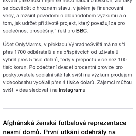
skvělá příležitost nejen se něco naučit o svištích, ale taky
se dozvědět o hrozném stavu, v jakém je financování
vědy, a rozšířit povědomí o dlouhodobém výzkumu a o
tom, jak udržet při životě projekt, který považují za pro
společnost prospěšný,“ řekl pro
BBC
.
Účet OnlyMarms, v překladu VýhradněSvišti má na síti
přes 1700 odběratelů a na příspěvcích od uživatelů
vybral přes 5 tisíc dolarů, tedy v přepočtu více než 100
tisíc korun. Po odečtení dvacetiprocentní provize pro
poskytovatele sociální sítě tak svišti na výzkum prodejem
videoobsahu vydělali přes 4 tisíce dolarů. Zájemci můžou
sviští videa sledovat i na
Instagramu
Afghánská ženská fotbalová reprezentace
nesmí domů. První utkání odehrály na