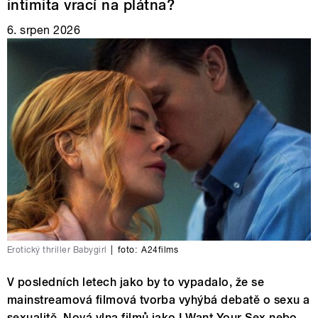
intimita vrací na plátna?
6. srpen 2026
Erotický thriller Babygirl
|
foto:
A24films
V posledních letech jako by to vypadalo, že se
mainstreamová filmová tvorba vyhýbá debatě o sexu a
sexualitě. Nová vlna filmů jako I Want Your Sex nebo