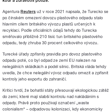
kouř a zdravotní potíže.
Agentura
Reuters
už v roce 2021 napsala, že Turecko se
po čínském omezení dovozu plastového odpadu stalo
hlavním cílem britského vývozu plastů určených k
recyklaci. Podle oficiálních údajů tehdy do Turecka
směřovalo přibližně 210 tisíc tun britského plastového
odpadu, tedy zhruba 30 procent celkového vývozu.
Turecké úřady zpřísnily pravidla pro dovoz plastového
odpadu poté, co byl odpad ze zemí EU nalezen na
nelegálních skládkách a podél silnic. Britská vláda tehdy
uvedla, že chce nelegální vývoz odpadu omezit a zpřísnit
kontroly jeho exportu do zahraničí.
Kritici tvrdí, že bohatší státy přesouvají ekologickou zátěž
do zemí, které mají slabší kontrolu nad nakládáním s
odpady. Právě proto používají označení „waste
colonialism“ – odpadovou kolonizaci, kdy ekonomicky