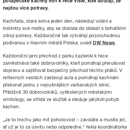
potápěčské kachny míří k řece Visle, kde doufají, že
najdou více potravy.
Kachňata, stará sotva jeden den, následují volání a
instinkty své matky, aby se dostala do oblastí s bohatšími
zdroji potravy. Každoročně tak vytvářejí pozoruhodnou
podívanou v hlavním městě Polska, uvádí
DW News
.
Každoroční jarní přechod z parku Łazienki k řece
zaměstnává také dobrovolníky, kteří pomáhají přerušovat
dopravu a zajišťovat bezpečný přechod těchto ptáků. V
reflexních vestách zastavují auta a pomáhají kachnám
překonat jednu z nejrušnějších varšavských silnic.
Přibližně 30 dobrovolníků, vyškolených městskými
ornitology, se střídá ve službě a sleduje jakýkoli pohyb
kachen.
„Je to trochu jako mít pohotovost – zavoláte a musíte jet,
ať už je to za úsvitu nebo odpoledne,“ řekla koordinátorka