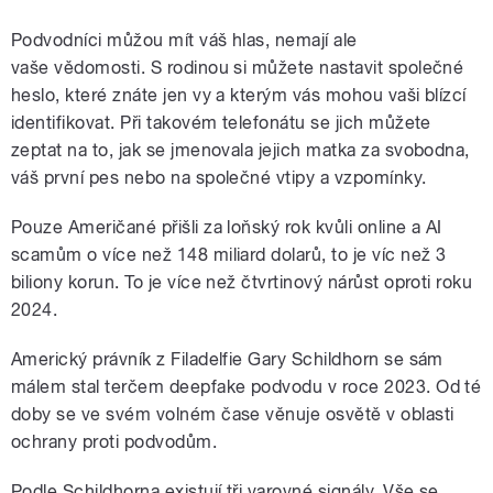
Podvodníci můžou mít váš hlas, nemají ale
vaše vědomosti. S rodinou si můžete nastavit společné
heslo, které znáte jen vy a kterým vás mohou vaši blízcí
identifikovat. Při takovém telefonátu se jich můžete
zeptat na to, jak se jmenovala jejich matka za svobodna,
váš první pes nebo na společné vtipy a vzpomínky.
Pouze Američané přišli za loňský rok kvůli online a AI
scamům o více než 148 miliard dolarů, to je víc než 3
biliony korun. To je více než čtvrtinový nárůst oproti roku
2024.
Americký právník z Filadelfie Gary Schildhorn se sám
málem stal terčem deepfake podvodu v roce 2023. Od té
doby se ve svém volném čase věnuje osvětě v oblasti
ochrany proti podvodům.
Podle Schildhorna existují tři varovné signály. Vše se