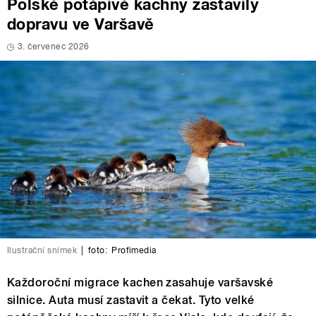
Polské potápivé kachny zastavily
dopravu ve Varšavě
3. červenec 2026
Ilustrační snímek
|
foto:
Profimedia
Každoroční migrace kachen zasahuje varšavské
silnice. Auta musí zastavit a čekat. Tyto velké