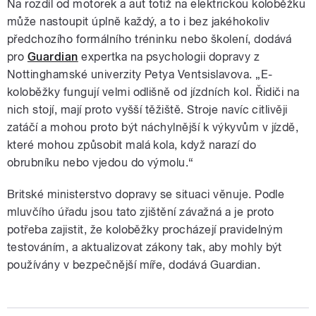
Na rozdíl od motorek a aut totiž na elektrickou koloběžku
může nastoupit úplně každý, a to i bez jakéhokoliv
předchozího formálního tréninku nebo školení, dodává
pro
Guardian
expertka na psychologii dopravy z
Nottinghamské univerzity Petya Ventsislavova. „E-
koloběžky fungují velmi odlišně od jízdních kol. Řidiči na
nich stojí, mají proto vyšší těžiště. Stroje navíc citlivěji
zatáčí a mohou proto být náchylnější k výkyvům v jízdě,
které mohou způsobit malá kola, když narazí do
obrubníku nebo vjedou do výmolu.“
Britské ministerstvo dopravy se situaci věnuje. Podle
mluvčího úřadu jsou tato zjištění závažná a je proto
potřeba zajistit, že koloběžky procházejí pravidelným
testováním, a aktualizovat zákony tak, aby mohly být
používány v bezpečnější míře, dodává Guardian.