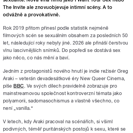
The Invite ale znovuobjevuje intimní scény. A to
odvážně a provokativně.
Rok 2019 přitom přinesl podle statistik nejméně
filmových scén se sexuálním obsahem za posledních 50
let, následující roky nebyly jiné. 2026 ale přináší čerstvou
vlnu lascivnějších snímků. Do popředí se dostává sex
jako něco, co nás mění a baví.
Jedním z protagonistů nového hnutí je indie režisér Greg
Araki – veterán devadesátkové éry New Queer Cinema,
píše
BBC
. Ve svých dílech pravidelně zobrazuje pro
mainstreamovou společnost kontroverzní témata jako
polyamorii, sadomasochismus a vlastně všechno, co
není „vanilla.“
V letech, kdy Araki pracoval na scénářích, si všiml
podivných, téměř puritánských postojů k sexu, které se