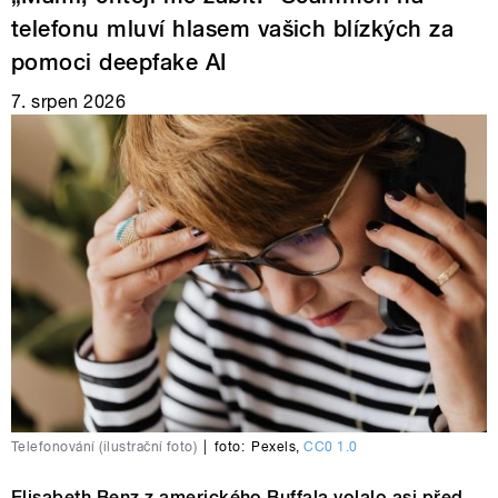
telefonu mluví hlasem vašich blízkých za
pomoci deepfake AI
7. srpen 2026
Telefonování (ilustrační foto)
|
foto:
Pexels
,
CC0 1.0
Elisabeth Benz z amerického Buffala volalo asi před