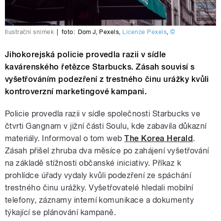
Ilustrační snímek
|
foto:
Dom J
,
Pexels
,
Licence Pexels
,
©
Jihokorejská policie provedla razii v sídle
kavárenského řetězce Starbucks. Zásah souvisí s
vyšetřováním podezření z trestného činu urážky kvůli
kontroverzní marketingové kampani.
Policie provedla razii v sídle společnosti Starbucks ve
čtvrti Gangnam v jižní části Soulu, kde zabavila důkazní
materiály. Informoval o tom web
The Korea Herald
.
Zásah přišel zhruba dva měsíce po zahájení vyšetřování
na základě stížnosti občanské iniciativy. Příkaz k
prohlídce úřady vydaly kvůli podezření ze spáchání
trestného činu urážky. Vyšetřovatelé hledali mobilní
telefony, záznamy interní komunikace a dokumenty
týkající se plánování kampaně.