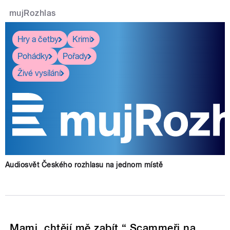
mujRozhlas
Hry a četby
Krimi
Pohádky
Pořady
Živé vysílání
Audiosvět Českého rozhlasu na jednom místě
„Mami, chtějí mě zabít.“ Scammeři na