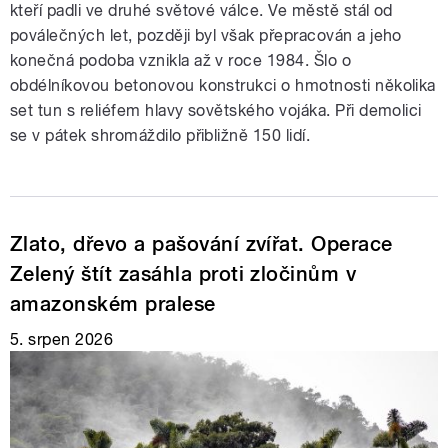
kteří padli ve druhé světové válce. Ve městě stál od
poválečných let, později byl však přepracován a jeho
konečná podoba vznikla až v roce 1984. Šlo o
obdélníkovou betonovou konstrukci o hmotnosti několika
set tun s reliéfem hlavy sovětského vojáka. Při demolici
se v pátek shromáždilo přibližně 150 lidí.
Zlato, dřevo a pašování zvířat. Operace
Zelený štít zasáhla proti zločinům v
amazonském pralese
5. srpen 2026