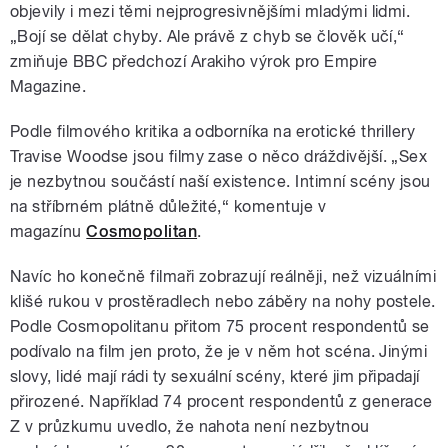
objevily i mezi těmi nejprogresivnějšími mladými lidmi.
„Bojí se dělat chyby. Ale právě z chyb se člověk učí,“
zmiňuje BBC předchozí Arakiho výrok pro Empire
Magazine.
Podle filmového kritika a odborníka na erotické thrillery
Travise Woodse jsou filmy zase o něco dráždivější. „Sex
je nezbytnou součástí naší existence. Intimní scény jsou
na stříbrném plátně důležité,
“ komentuje v
magazínu
Cosmopolitan
.
Navíc ho konečně filmaři zobrazují reálněji, než vizuálními
klišé rukou v prostěradlech nebo záběry na nohy postele.
Podle Cosmopolitanu přitom 75 procent respondentů se
podívalo na film jen proto, že je v něm hot scéna. Jinými
slovy, lidé mají rádi ty sexuální scény, které jim připadají
přirozené. Například 74 procent respondentů z generace
Z v průzkumu uvedlo, že nahota není nezbytnou