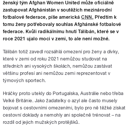
ženský tým Afghan Women United může oficiálně
zastupovat Afghánistán v soutěžích mezinárodní
fotbalové federace, píše americká
CNN.
Předtím k
tomu ženy potřebovaly souhlas Afghánské fotbalové
federace. Kvůli radikálnímu hnutí Tálibán, které se v
roce 2021 ujalo moci v zemi, to ale není možné.
Tálibán totiž zavedl rozsáhlá omezení pro ženy a dívky,
které v zemi od roku 2021 nemůžou studovat na
středních ani vysokých školách, nemůžou zastávat
většinu profesí ani nemůžou zemi reprezentovat v
týmových sportech.
Hráčky proto utekly do Portugalska, Austrálie nebo třeba
Velké Británie. Jako žadatelky o azyl ale často musely
bojovat s cestovními omezeními, bylo pro ně těžké získat
cestovní doklady a nemohly ani společně trénovat – na
rozdíl od jejich mužských protějšků.