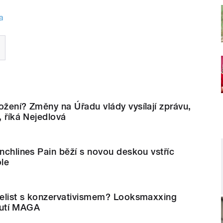
a
ožení? Změny na Úřadu vlády vysílají zprávu,
, říká Nejedlová
unchlines Pain běží s novou deskou vstříc
ole
 čelist s konzervativismem? Looksmaxxing
hnutí MAGA