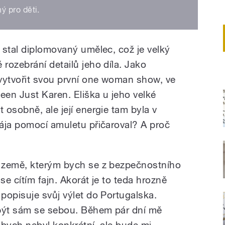
 pro děti.
 stal diplomovaný umělec, což je velký
rozebrání detailů jeho díla. Jako
vytvořit svou první one woman show, ve
een Just Karen. Eliška u jeho velké
osobně, ale její energie tam byla v
ája pomocí amuletu přičaroval? A proč
 země, kterým bych se z bezpečnostního
se cítím fajn. Akorát je to teda hrozně
popisuje svůj výlet do Portugalska.
 být sám se sebou. Během pár dní mě
h bych nebyl konkrétní, ale bude mi