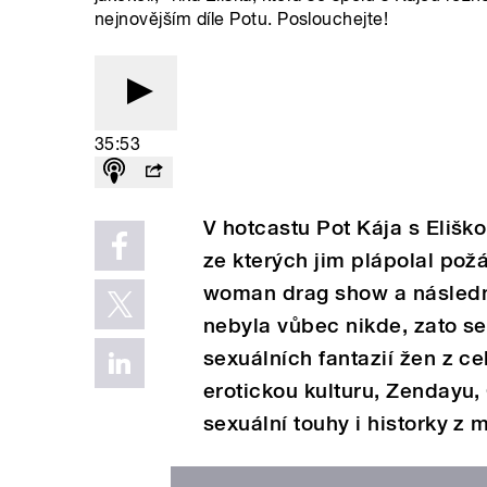
nejnovějším díle Potu. Poslouchejte!
35:53
V hotcastu Pot Kája s Eliško
ze kterých jim plápolal pož
woman drag show a následně
nebyla vůbec nikde, zato se
sexuálních fantazií žen z c
erotickou kulturu, Zendayu,
sexuální touhy i historky z m