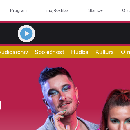
Program
mujRozhlas
Stanice
O r
Audioarchiv
Společnost
Hudba
Kultura
O 