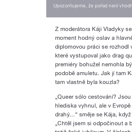
Upozorňujeme, že pořad není vhodný
Z moderátora Káji Vladyky se
moment hodný oslav a hlavně 
diplomovou práci se rozhodl 
které vystupoval jako drag qu
premiéry bohužel nemohla být 
podobě amuletu. Jak jí tam K
tam vlastně byla kouzla?
„Queer sólo cestování? Jsou
hlediska vyhnul, ale v Evropě 
drahý…“ směje se Kája, když 
„Chtěl jsem si odpočinout a
totiž čeká jubileum. V číslec