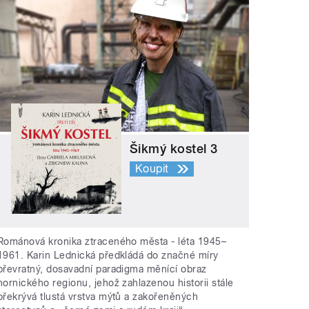
Šikmý kostel 3
Koupit
Románová kronika ztraceného města - léta 1945–
1961. Karin Lednická předkládá do značné míry
převratný, dosavadní paradigma měnící obraz
hornického regionu, jehož zahlazenou historii stále
překrývá tlustá vrstva mýtů a zakořeněných