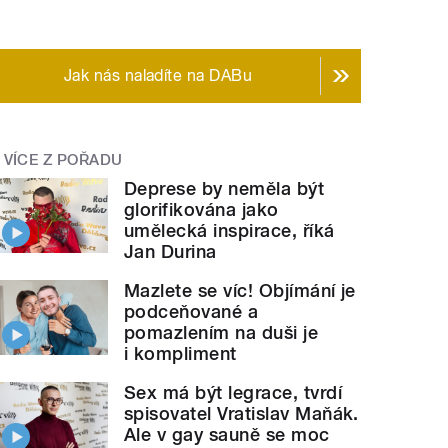
Jak nás naladíte na DABu
VÍCE Z POŘADU
Deprese by neměla být
glorifikována jako
umělecká inspirace, říká
Jan Durina
Mazlete se víc! Objímání je
podceňované a
pomazlením na duši je
i kompliment
Sex má být legrace, tvrdí
spisovatel Vratislav Maňák.
Ale v gay sauně se moc