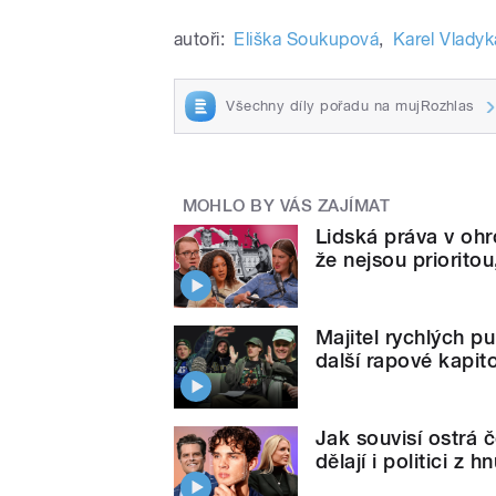
autoři:
Eliška Soukupová
,
Karel Vladyk
Všechny díly pořadu na mujRozhlas
MOHLO BY VÁS ZAJÍMAT
Lidská práva v ohr
že nejsou prioritou
Majitel rychlých p
další rapové kapit
Jak souvisí ostrá
dělají i politici z 