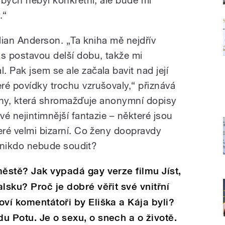
.“
llian Anderson. „Ta kniha mě nejdřív
 s postavou delší dobu, takže mi
 Pak jsem se ale začala bavit nad její
ré povídky trochu vzrušovaly,“ přiznává
knihy, která shromažďuje anonymní dopisy
vé nejintimnější fantazie – některé jsou
eré velmi bizarní. Co ženy doopravdy
je nikdo nebude soudit?
městě? Jak vypadá gay verze filmu Jíst,
lsku? Proč je dobré věřit své vnitřní
oví komentátoři by Eliška a Kája byli?
u Potu. Je o sexu, o snech a o životě.