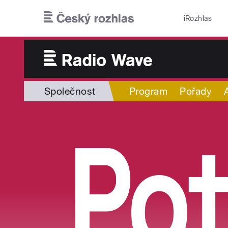
Přejít k hlavnímu obsahu
iRozhlas
Společnost
Program
Pořady