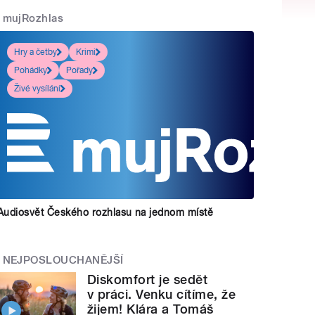
mujRozhlas
Hry a četby
Krimi
Pohádky
Pořady
Živé vysílání
Audiosvět Českého rozhlasu na jednom místě
NEJPOSLOUCHANĚJŠÍ
Diskomfort je sedět
v práci. Venku cítíme, že
žijem! Klára a Tomáš