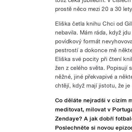
prostě něco mezi 20 a 30 lety
Eliška četla knihu Chci od Gi
nebavila. Mám ráda, když jdu
povídkový formát nevyhovoval.
pestrostí a dokonce mě někte
Eliška své pocity při čtení 
žen z celého světa. Popisují s
něžné, jiné překvapivé a někt
chtějí, když mají jistotu, že 
Co děláte nejradši v cizím 
meditovat, milovat v Portuga
Zendaye? A jak dobří fotbal
Poslechněte si novou epizod