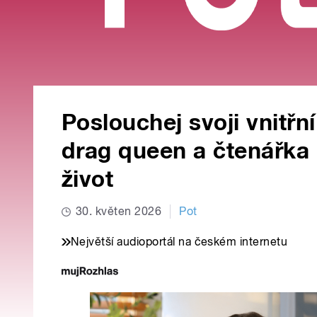
Poslouchej svoji vnitř
drag queen a čtenářka G
život
30. květen 2026
Pot
Největší audioportál na českém internetu