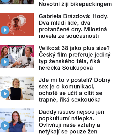
Novotní žijí bikepackingem
Gabriela Brázdová: Hody.
Dva mladí lidé, dva
protančené dny. Milostná
novela ze současnosti
Velikost 38 jako plus size?
Český film preferuje jediný
typ ženského těla, říká
herečka Soukupová
Jde mi to v posteli? Dobrý
sex je o komunikaci,
ochotě se učit a cítit se
trapně, říká sexkoučka
Daddy issues nejsou jen
popkulturní nálepka.
Ovlivňují naše vztahy a
netýkají se pouze žen