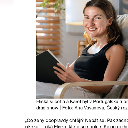
Eliška si četla a Karel byl v Portugalsku a
drag show | Foto:
Ana Vavanová
, Český roz
„Co ženy doopravdy chtějí? Nebát se. Pak začnou
jakékoli,“ říká Eliška, která se spolu s Kájou roz