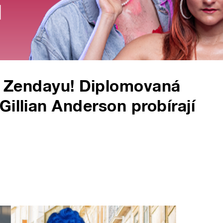
ní Zendayu! Diplomovaná
illian Anderson probírají