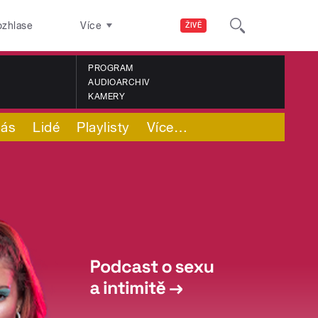
ozhlase
Více
ŽIVĚ
PROGRAM
AUDIOARCHIV
KAMERY
nás
Lidé
Playlisty
Více
…