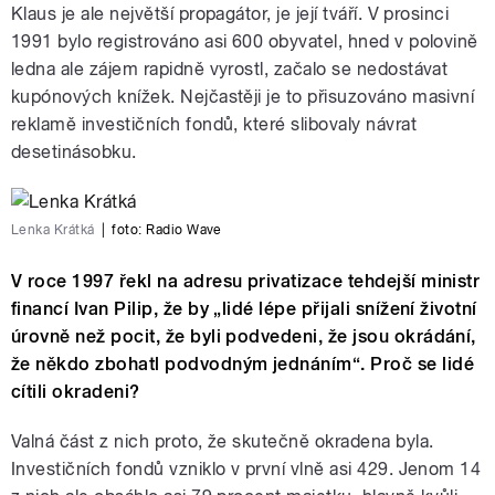
Klaus je ale největší propagátor, je její tváří. V prosinci
1991 bylo registrováno asi 600 obyvatel, hned v polovině
ledna ale zájem rapidně vyrostl, začalo se nedostávat
kupónových knížek. Nejčastěji je to přisuzováno masivní
reklamě investičních fondů, které slibovaly návrat
desetinásobku.
Lenka Krátká
|
foto:
Radio Wave
V roce 1997 řekl na adresu privatizace tehdejší ministr
financí Ivan Pilip, že by „lidé lépe přijali snížení životní
úrovně než pocit, že byli podvedeni, že jsou okrádání,
že někdo zbohatl podvodným jednáním“. Proč se lidé
cítili okradeni?
Valná část z nich proto, že skutečně okradena byla.
Investičních fondů vzniklo v první vlně asi 429. Jenom 14