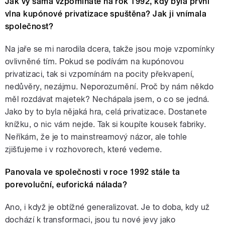
Jak vy sama vzpomínáte na rok 1992, kdy byla první
vlna kupónové privatizace spuštěna? Jak ji vnímala
společnost?
Na jaře se mi narodila dcera, takže jsou moje vzpomínky
ovlivněné tím. Pokud se podívám na kupónovou
privatizaci, tak si vzpomínám na pocity překvapení,
nedůvěry, nezájmu. Neporozumění. Proč by nám někdo
měl rozdávat majetek? Nechápala jsem, o co se jedná.
Jako by to byla nějaká hra, celá privatizace. Dostanete
knížku, o nic vám nejde. Tak si koupíte kousek fabriky.
Neříkám, že je to mainstreamový názor, ale tohle
zjišťujeme i v rozhovorech, které vedeme.
Panovala ve společnosti v roce 1992 stále ta
porevoluční, euforická nálada?
Ano, i když je obtížné generalizovat. Je to doba, kdy už
dochází k transformaci, jsou tu nové jevy jako