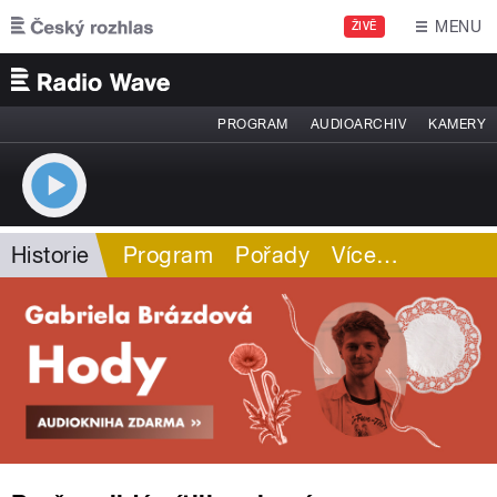
Přejít k hlavnímu obsahu
MENU
ŽIVĚ
PROGRAM
AUDIOARCHIV
KAMERY
Historie
Program
Pořady
Více
…