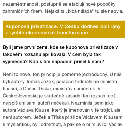
nezaměstnanost, postupně se etablují nové pobočky
zahraničních firem. Nějaká ta „blbá nálada“ tu ale nebyla.
Kuponová privatizace. V Česku dodnes bolí rány
z rychlé ekonomické transformace
Byli jsme první zemí, kde se kupónová privatizace v
takovém rozsahu aplikovala. V čem byla tak
výjimečná? Kdo s tím nápadem přišel k nám?
Není to nové, ten princip je poměrně jednoduchý. U nás
byli autory Tomáš Ježek, poradce federálního ministra
financí, a Dušan Tříska, ministrův náměstek. V
Československu je skutečně zásadní ten rozsah, což
nejspíš ani sami autoři nečekali. Nezmínila jsem jako
autora Václava Klause, který je jmenován v té trojici, ale
není autorem. Ježek a Tříska přišli za Václavem Klausem
s myšlenkou, byli odmítnuti, a pak se o ní mluvilo. Václav