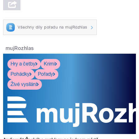
Všechny díly pořadu na mujRozhlas
mujRozhlas
Hry a četby
Krimi
Pohádky
Pořady
Živé vysílání