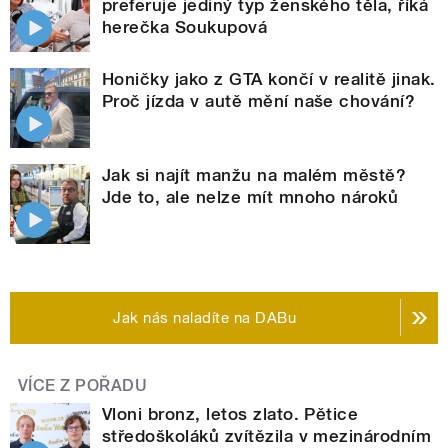
preferuje jediný typ ženského těla, říká
herečka Soukupová
Honičky jako z GTA končí v realitě jinak.
Proč jízda v autě mění naše chování?
Jak si najít manžu na malém městě?
Jde to, ale nelze mít mnoho nároků
Jak nás naladíte na DABu
VÍCE Z POŘADU
Vloni bronz, letos zlato. Pětice
středoškoláků zvítězila v mezinárodním