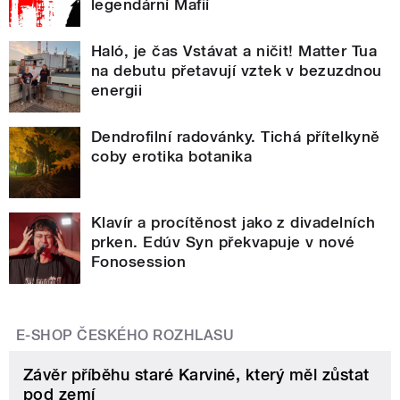
legendární Mafií
Haló, je čas Vstávat a ničit! Matter Tua
na debutu přetavují vztek v bezuzdnou
energii
Dendrofilní radovánky. Tichá přítelkyně
coby erotika botanika
Klavír a procítěnost jako z divadelních
prken. Edúv Syn překvapuje v nové
Fonosession
E-SHOP ČESKÉHO ROZHLASU
Závěr příběhu staré Karviné, který měl zůstat
pod zemí