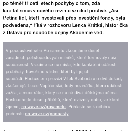
po téměř třiceti letech pochyby o tom, zda
kapitalismus v nového režimu vznikal poctivě. „Asi
třetina lidí, kteří investovali přes investiční fondy, byla
podvedena,“ říká v rozhovoru Lenka Krátká, historička
z Ústavu pro soudobé dějiny Akademie věd.
V podcastové sérii Po sametu zkoumáme deset
zásadních polistopadových milníků, které formovaly naši
současnost. Vracíme se na místa, kde konkrétní události
probíhaly, hovoříme s lidmi, kteří byli jejich
součástí. Podcastem provází Vítek Svoboda a o dvě dekády
zkušenější Lucie Vopálenská, tedy novinářka, která události
zažila, a moderátor, který se na ně díval dětskýma očima.
Poslouchejte deset příběhů, které ovlivnily dobu, ve které
žijeme,
na wave.cz/posametu
. Přihlaste se k odběru
podcastu
na wave.cz/podcasty
.