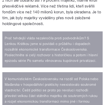
z nich ale obsáhlo asi 79 procent majetku, hlavně kvůli
přesvědčivé reklamě. Více než třetina lidí, kteří svěřili
fondům více než 140 milionů korun, byla okradena. Je to
tím, jak byly majetky vyváděny přes nově založené
holdingové společnosti.
Proč tehdejší vláda nezakročila proti podvodníkům? S
Lenkou Krátkou jsme si povídali o průběhu i dopadech
rozsáhlé ekonomické transformace Československa.
Poslechněte si celý rozhovor s historičkou a potom i hlavní
epizodu série Po sametu věnovanou kupónové privatizaci.
V komunistickém Československu na rozdíl od Polska nebo
Maďarska v hospodářství prakticky neexistovalo soukromé
vlastnictví. Čeští politici se proto po revoluci rozhodli
převést velkou část státního majetku do soukromých rukou
a rozjet ekonomickou transformaci mimo jiné i formou