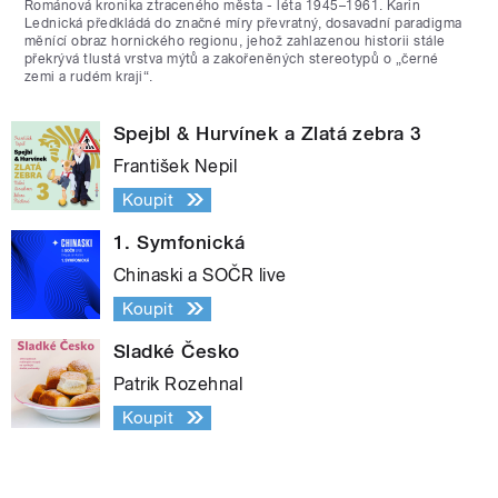
Románová kronika ztraceného města - léta 1945–1961. Karin
Lednická předkládá do značné míry převratný, dosavadní paradigma
měnící obraz hornického regionu, jehož zahlazenou historii stále
překrývá tlustá vrstva mýtů a zakořeněných stereotypů o „černé
zemi a rudém kraji“.
Spejbl & Hurvínek a Zlatá zebra 3
František Nepil
Koupit
1. Symfonická
Chinaski a SOČR live
Koupit
Sladké Česko
Patrik Rozehnal
Koupit