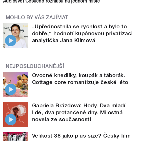
Audiosvět Českého rozhlasu na jednom místě
MOHLO BY VÁS ZAJÍMAT
„Upřednostnila se rychlost a bylo to
dobře,“ hodnotí kupónovou privatizaci
analytička Jana Klímová
NEJPOSLOUCHANĚJŠÍ
Ovocné knedlíky, koupák a táborák.
Cottage core romantizuje české léto
Gabriela Brázdová: Hody. Dva mladí
lidé, dva protančené dny. Milostná
novela ze současnosti
Velikost 38 jako plus size? Český film