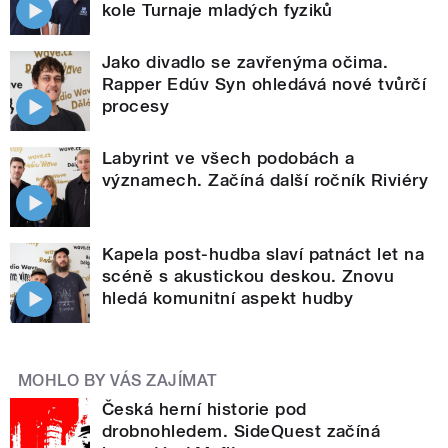
kole Turnaje mladých fyziků
Jako divadlo se zavřenýma očima.
Rapper Edúv Syn ohledává nové tvůrčí
procesy
Labyrint ve všech podobách a
významech. Začíná další ročník Riviéry
Kapela post-hudba slaví patnáct let na
scéně s akustickou deskou. Znovu
hledá komunitní aspekt hudby
MOHLO BY VÁS ZAJÍMAT
Česká herní historie pod
drobnohledem. SideQuest začíná