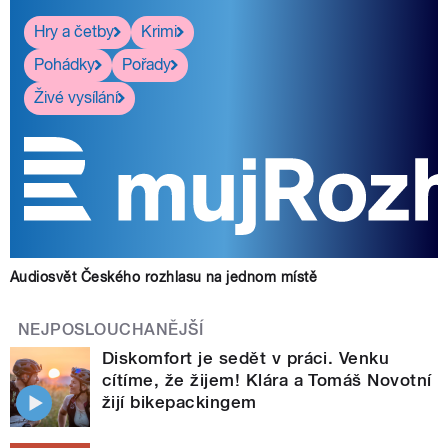
Hry a četby
Krimi
Pohádky
Pořady
Živé vysílání
Audiosvět Českého rozhlasu na jednom místě
NEJPOSLOUCHANĚJŠÍ
Diskomfort je sedět v práci. Venku
cítíme, že žijem! Klára a Tomáš Novotní
žijí bikepackingem