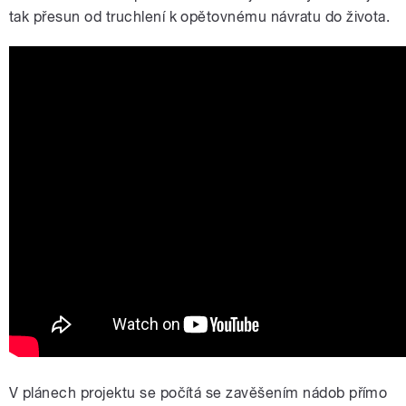
tak přesun od truchlení k opětovnému návratu do života.
V plánech projektu se počítá se zavěšením nádob přímo