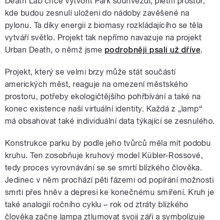
Death Lab chce vytvořit Park souhvězdí, pietní prostor,
kde budou zesnulí uloženi do nádoby zavěšené na
pylonu. Ta díky energii z biomasy rozkládajícího se těla
vytváří světlo. Projekt tak nepřímo navazuje na projekt
Urban Death, o němž jsme
podrobněji psali už dříve
.
Projekt, který se velmi brzy může stát součástí
amerických měst, reaguje na omezení městského
prostoru, potřeby ekologičtějšího pohřbívání a také na
konec existence naší virtuální identity. Každá z „lamp“
má obsahovat také individuální data týkající se zesnulého.
Konstrukce parku by podle jeho tvůrců měla mít podobu
kruhu. Ten zosobňuje kruhový model Kübler-Rossové,
tedy proces vyrovnávání se se smrtí blízkého člověka.
Jedinec v něm prochází pěti fázemi od popírání možnosti
smrti přes hněv a depresi ke konečnému smíření. Kruh je
také analogií ročního cyklu – rok od ztráty blízkého
člověka začne lampa ztlumovat svoji záři a symbolizuje