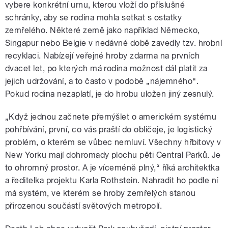
vybere konkrétní urnu, kterou vloží do příslušné
schránky, aby se rodina mohla setkat s ostatky
zemřelého. Některé země jako například Německo,
Singapur nebo Belgie v nedávné době zavedly tzv. hrobní
recyklaci. Nabízejí veřejné hroby zdarma na prvních
dvacet let, po kterých má rodina možnost dál platit za
jejich udržování, a to často v podobě „nájemného“.
Pokud rodina nezaplatí, je do hrobu uložen jiný zesnulý.
„Když jednou začnete přemýšlet o americkém systému
pohřbívání, první, co vás praští do obličeje, je logistický
problém, o kterém se vůbec nemluví. Všechny hřbitovy v
New Yorku mají dohromady plochu pěti Central Parků. Je
to ohromný prostor. A je víceméně plný,“ říká architektka
a ředitelka projektu Karla Rothstein. Nahradit ho podle ní
má systém, ve kterém se hroby zemřelých stanou
přirozenou součástí světových metropolí.