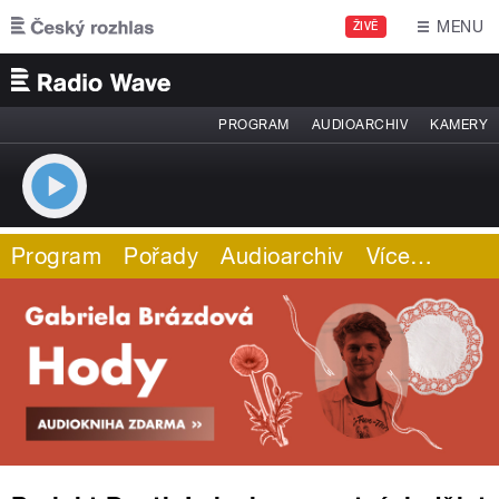
Přejít k hlavnímu obsahu
MENU
ŽIVĚ
PROGRAM
AUDIOARCHIV
KAMERY
Program
Pořady
Audioarchiv
Více
…