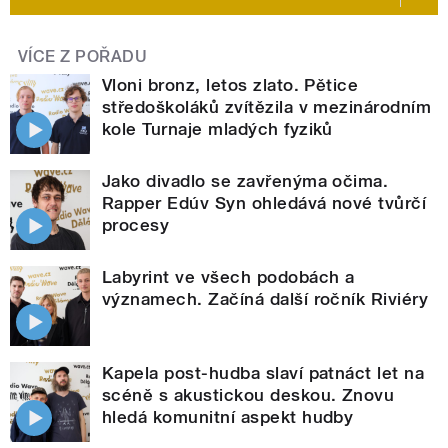
VÍCE Z POŘADU
Vloni bronz, letos zlato. Pětice
středoškoláků zvítězila v mezinárodním
kole Turnaje mladých fyziků
Jako divadlo se zavřenýma očima.
Rapper Edúv Syn ohledává nové tvůrčí
procesy
Labyrint ve všech podobách a
významech. Začíná další ročník Riviéry
Kapela post-hudba slaví patnáct let na
scéně s akustickou deskou. Znovu
hledá komunitní aspekt hudby