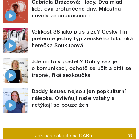
Gabriela Brázdová: Hody. Dva mladí
lidé, dva protančené dny. Milostná
novela ze současnosti
Velikost 38 jako plus size? Český film
preferuje jediný typ ženského těla, říká
herečka Soukupová
Jde mi to v posteli? Dobrý sex je
o komunikaci, ochotě se učit a cítit se
trapně, říká sexkoučka
Daddy issues nejsou jen popkulturní
nálepka. Ovlivňují naše vztahy a
netýkají se pouze žen
Jak nás naladíte na DABu