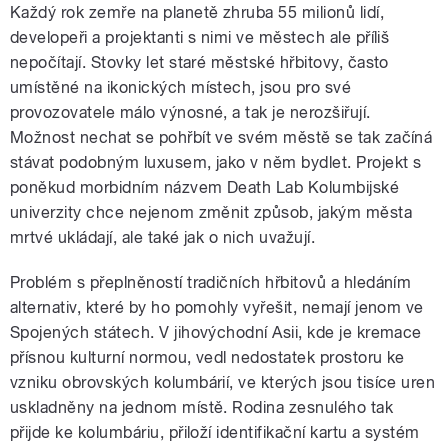
Každý rok zemře na planetě zhruba 55 milionů lidí,
developeři a projektanti s nimi ve městech ale příliš
nepočítají. Stovky let staré městské hřbitovy, často
umístěné na ikonických místech, jsou pro své
provozovatele málo výnosné, a tak je nerozšiřují.
Možnost nechat se pohřbít ve svém městě se tak začíná
stávat podobným luxusem, jako v něm bydlet. Projekt s
poněkud morbidním názvem Death Lab Kolumbijské
univerzity chce nejenom změnit způsob, jakým města
mrtvé ukládají, ale také jak o nich uvažují.
Problém s přeplněností tradičních hřbitovů a hledáním
alternativ, které by ho pomohly vyřešit, nemají jenom ve
Spojených státech. V jihovýchodní Asii, kde je kremace
přísnou kulturní normou, vedl nedostatek prostoru ke
vzniku obrovských kolumbárií, ve kterých jsou tisíce uren
uskladněny na jednom místě. Rodina zesnulého tak
přijde ke kolumbáriu, přiloží identifikační kartu a systém