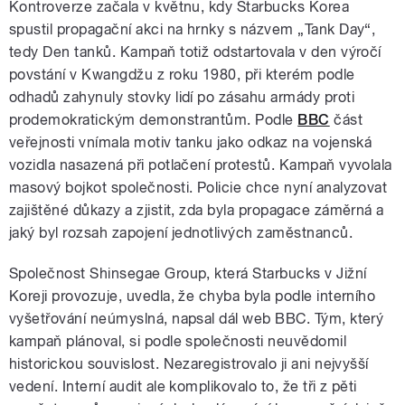
Kontroverze začala v květnu, kdy Starbucks Korea
spustil propagační akci na hrnky s názvem „Tank Day“,
tedy Den tanků. Kampaň totiž odstartovala v den výročí
povstání v Kwangdžu z roku 1980, při kterém podle
odhadů zahynuly stovky lidí po zásahu armády proti
prodemokratickým demonstrantům. Podle
BBC
část
veřejnosti vnímala motiv tanku jako odkaz na vojenská
vozidla nasazená při potlačení protestů. Kampaň vyvolala
masový bojkot společnosti. Policie chce nyní analyzovat
zajištěné důkazy a zjistit, zda byla propagace záměrná a
jaký byl rozsah zapojení jednotlivých zaměstnanců.
Společnost Shinsegae Group, která Starbucks v Jižní
Koreji provozuje, uvedla, že chyba byla podle interního
vyšetřování neúmyslná, napsal dál web BBC. Tým, který
kampaň plánoval, si podle společnosti neuvědomil
historickou souvislost. Nezaregistrovalo ji ani nejvyšší
vedení. Interní audit ale komplikovalo to, že tři z pěti