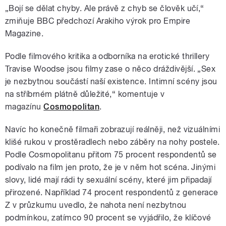
„Bojí se dělat chyby. Ale právě z chyb se člověk učí,“
zmiňuje BBC předchozí Arakiho výrok pro Empire
Magazine.
Podle filmového kritika a odborníka na erotické thrillery
Travise Woodse jsou filmy zase o něco dráždivější. „Sex
je nezbytnou součástí naší existence. Intimní scény jsou
na stříbrném plátně důležité,
“ komentuje v
magazínu
Cosmopolitan
.
Navíc ho konečně filmaři zobrazují reálněji, než vizuálními
klišé rukou v prostěradlech nebo záběry na nohy postele.
Podle Cosmopolitanu přitom 75 procent respondentů se
podívalo na film jen proto, že je v něm hot scéna. Jinými
slovy, lidé mají rádi ty sexuální scény, které jim připadají
přirozené. Například 74 procent respondentů z generace
Z v průzkumu uvedlo, že nahota není nezbytnou
podmínkou, zatímco 90 procent se vyjádřilo, že klíčové