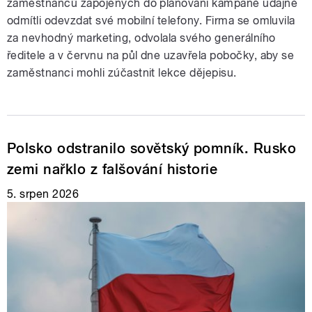
zaměstnanců zapojených do plánování kampaně údajně
odmítli odevzdat své mobilní telefony. Firma se omluvila
za nevhodný marketing, odvolala svého generálního
ředitele a v červnu na půl dne uzavřela pobočky, aby se
zaměstnanci mohli zúčastnit lekce dějepisu.
Polsko odstranilo sovětský pomník. Rusko
zemi nařklo z falšování historie
5. srpen 2026