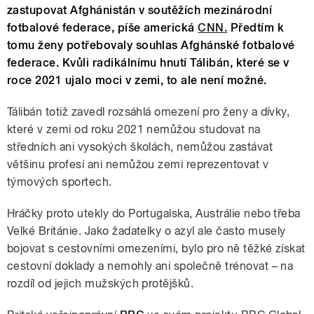
zastupovat Afghánistán v soutěžích mezinárodní
fotbalové federace, píše americká
CNN.
Předtím k
tomu ženy potřebovaly souhlas Afghánské fotbalové
federace. Kvůli radikálnímu hnutí Tálibán, které se v
roce 2021 ujalo moci v zemi, to ale není možné.
Tálibán totiž zavedl rozsáhlá omezení pro ženy a dívky,
které v zemi od roku 2021 nemůžou studovat na
středních ani vysokých školách, nemůžou zastávat
většinu profesí ani nemůžou zemi reprezentovat v
týmových sportech.
Hráčky proto utekly do Portugalska, Austrálie nebo třeba
Velké Británie. Jako žadatelky o azyl ale často musely
bojovat s cestovními omezeními, bylo pro ně těžké získat
cestovní doklady a nemohly ani společně trénovat – na
rozdíl od jejich mužských protějšků.