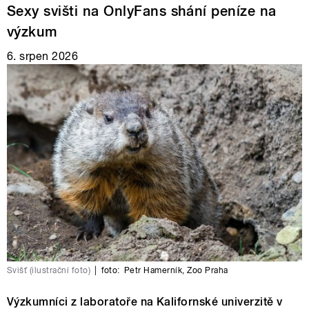
Sexy svišti na OnlyFans shání peníze na
výzkum
6. srpen 2026
Svišť (ilustrační foto)
|
foto:
Petr Hamerník
,
Zoo Praha
Výzkumníci z laboratoře na Kalifornské univerzitě v