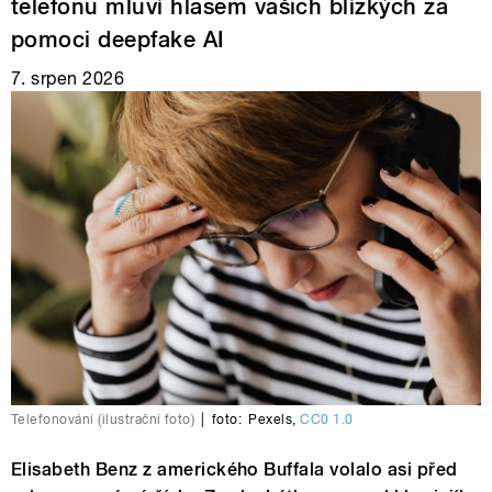
telefonu mluví hlasem vašich blízkých za
pomoci deepfake AI
7. srpen 2026
Telefonování (ilustrační foto)
|
foto:
Pexels
,
CC0 1.0
Elisabeth Benz z amerického Buffala volalo asi před