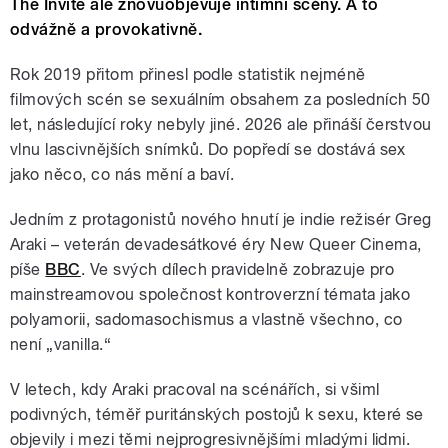
The Invite ale znovuobjevuje intimní scény. A to
odvážně a provokativně.
Rok 2019 přitom přinesl podle statistik nejméně
filmových scén se sexuálním obsahem za posledních 50
let, následující roky nebyly jiné. 2026 ale přináší čerstvou
vlnu lascivnějších snímků. Do popředí se dostává sex
jako něco, co nás mění a baví.
Jedním z protagonistů nového hnutí je indie režisér Greg
Araki – veterán devadesátkové éry New Queer Cinema,
píše
BBC
. Ve svých dílech pravidelně zobrazuje pro
mainstreamovou společnost kontroverzní témata jako
polyamorii, sadomasochismus a vlastně všechno, co
není „vanilla.“
V letech, kdy Araki pracoval na scénářích, si všiml
podivných, téměř puritánských postojů k sexu, které se
objevily i mezi těmi nejprogresivnějšími mladými lidmi.