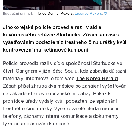
Ilustrační snímek
|
foto:
Dom J
,
Pexels
,
Licence Pexels
,
©
Jihokorejská policie provedla razii v sídle
kavárenského řetězce Starbucks. Zásah souvisí s
vyšetřováním podezření z trestného činu urážky kvůli
kontroverzní marketingové kampani.
Policie provedla razii v sídle společnosti Starbucks ve
čtvrti Gangnam v jižní části Soulu, kde zabavila důkazní
materiály. Informoval o tom web
The Korea Herald
.
Zásah přišel zhruba dva měsíce po zahájení vyšetřování
na základě stížnosti občanské iniciativy. Příkaz k
prohlídce úřady vydaly kvůli podezření ze spáchání
trestného činu urážky. Vyšetřovatelé hledali mobilní
telefony, záznamy interní komunikace a dokumenty
týkající se plánování kampaně.