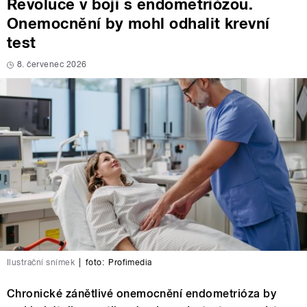
Revoluce v boji s endometriózou.
Onemocnění by mohl odhalit krevní
test
8. červenec 2026
Ilustrační snímek
|
foto:
Profimedia
Chronické zánětlivé onemocnění endometrióza by