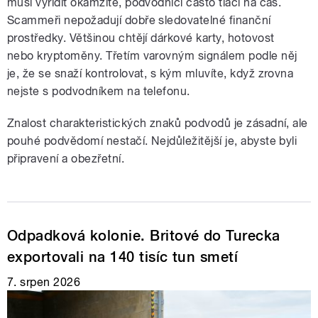
musí vyřídit okamžitě, podvodníci často tlačí na čas.
Scammeři nepožadují dobře sledovatelné finanční
prostředky. Většinou chtějí dárkové karty, hotovost
nebo kryptoměny. Třetím varovným signálem podle něj
je, že se snaží kontrolovat, s kým mluvíte, když zrovna
nejste s podvodníkem na telefonu.
Znalost charakteristických znaků podvodů je zásadní, ale
pouhé podvědomí nestačí. Nejdůležitější je, abyste byli
připravení a obezřetní.
Odpadková kolonie. Britové do Turecka
exportovali na 140 tisíc tun smetí
7. srpen 2026