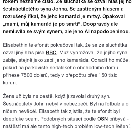
rokem neznámé číslo. Ze sluchátka se ozval hlas jejího
šestnáctiletého syna Johna. Se zastřeným hlasem a
rozrušený říkal, že jeho kamarád je mrtvý. Opakoval
„mami, můj kamarád je po smrti“. Doopravdy ale
nemluvila se svým synem, ale jeho AI napodobeninou.
Elisabethin telefonát pokračoval tak, že se ze sluchátka
ozval jiný hlas píše
BBC
. Muž vyhrožoval, že jejího syna
zabije, stejně jako zabil jeho kamaráda. Odradit ho může,
pokud na parkoviště nedalekého obchodního domu
přinese 7500 dolarů, tedy v přepočtu přes 150 tisíc
korun.
Žena už byla na cestě, když jí zavolal druhý syn.
Šestnáctiletý John nebyl v nebezpečí. Byl na fotbale a o
ničem nevěděl. Elisabeth tak zjistila, že telefonát byl
deepfake scam. Podobných situací podle
OSN
přibývá -
naštěstí má ale tento high-tech problém low-tech řešení.