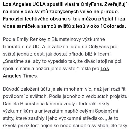
Los Angeles UCLA spustili vlastní OnlyFans. Zveřejňují
na něm videa svišťů zachycených ve volné přírodě.
Fanoušci lechtivého obsahu si tak můžou připlatit i za
videa samiček a samců svišťů z lesů v okolí Colorada.
Podle Emily Renkey z Blumsteinovy výzkumné
laboratoře na UCLA je založení účtu na OnlyFans pro
sviště jedna z cest, jak dostat přírodu blíž k lidem:
„Snažíme se, aby to vypadalo tak, že diváci stojí na poli
spolu s námi a pozorujeme sviště,“ řekla pro
Los
Angeles Times
.
Důvodů založení účtu je ale mnohem víc, než jen rozšířit
povědomí o svištích. Podle jednoho z vedoucích projektu
Daniela Blumsteina k němu vedly i federální škrty
výzkumníkům a univerzitám napříč celými Spojenými
státy, které zasáhly i jeho výzkumné středisko. „Je to
skvělá příležitost nejen se něco naučit o svištích, ale taky