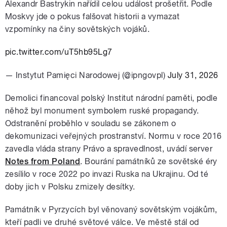
Alexandr Bastrykin nařídil celou událost prošetřit. Podle
Moskvy jde o pokus falšovat historii a vymazat
vzpomínky na činy sovětských vojáků.
pic.twitter.com/uT5hb95Lg7
— Instytut Pamięci Narodowej (@ipngovpl)
July 31, 2026
Demolici financoval polský Institut národní paměti, podle
něhož byl monument symbolem ruské propagandy.
Odstranění proběhlo v souladu se zákonem o
dekomunizaci veřejných prostranství. Normu v roce 2016
zavedla vláda strany Právo a spravedlnost, uvádí server
Notes from Poland
. Bourání památníků ze sovětské éry
zesílilo v roce 2022 po invazi Ruska na Ukrajinu. Od té
doby jich v Polsku zmizely desítky.
Památník v Pyrzycích byl věnovaný sovětským vojákům,
kteří padli ve druhé světové válce. Ve městě stál od