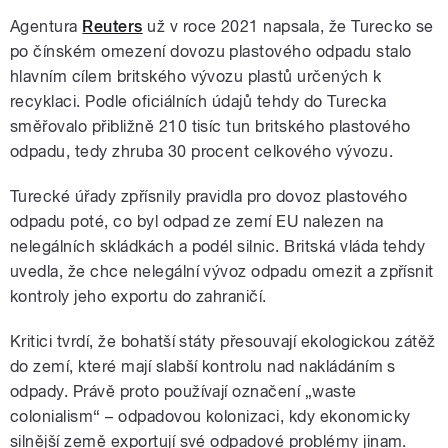
Agentura
Reuters
už v roce 2021 napsala, že Turecko se
po čínském omezení dovozu plastového odpadu stalo
hlavním cílem britského vývozu plastů určených k
recyklaci. Podle oficiálních údajů tehdy do Turecka
směřovalo přibližně 210 tisíc tun britského plastového
odpadu, tedy zhruba 30 procent celkového vývozu.
Turecké úřady zpřísnily pravidla pro dovoz plastového
odpadu poté, co byl odpad ze zemí EU nalezen na
nelegálních skládkách a podél silnic. Britská vláda tehdy
uvedla, že chce nelegální vývoz odpadu omezit a zpřísnit
kontroly jeho exportu do zahraničí.
Kritici tvrdí, že bohatší státy přesouvají ekologickou zátěž
do zemí, které mají slabší kontrolu nad nakládáním s
odpady. Právě proto používají označení „waste
colonialism“ – odpadovou kolonizaci, kdy ekonomicky
silnější země exportují své odpadové problémy jinam.