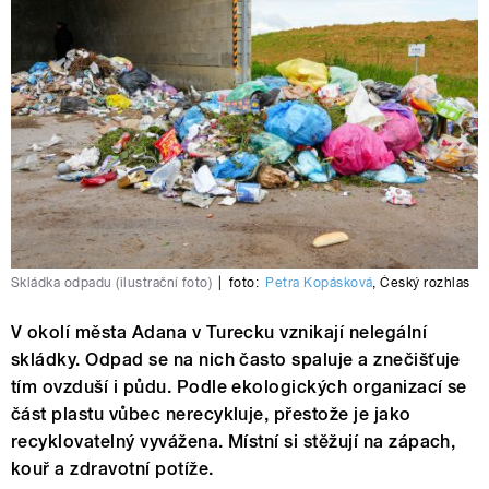
Skládka odpadu (ilustrační foto)
|
foto:
Petra Kopásková
,
Český rozhlas
V okolí města Adana v Turecku vznikají nelegální
skládky. Odpad se na nich často spaluje a znečišťuje
tím ovzduší i půdu. Podle ekologických organizací se
část plastu vůbec nerecykluje, přestože je jako
recyklovatelný vyvážena. Místní si stěžují na zápach,
kouř a zdravotní potíže.