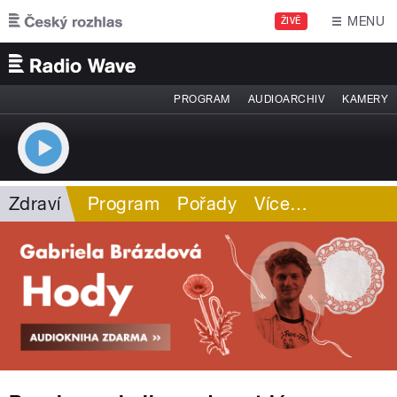
Přejít k hlavnímu obsahu
MENU
ŽIVĚ
PROGRAM
AUDIOARCHIV
KAMERY
Zdraví
Program
Pořady
Více
…