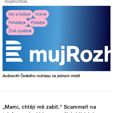
mujRozhlas
Hry a četby
Krimi
Pohádky
Pořady
Živé vysílání
Audiosvět Českého rozhlasu na jednom místě
„Mami, chtějí mě zabít.“ Scammeři na