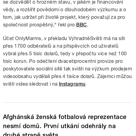
se dozvědět o hrozném stavu, v jakém je financování
vědy, a rozšířit povědomí o dlouhodobém výzkumu a o
tom, jak udržet při životě projekt, který považují za pro
společnost prospěšný,“ řekl pro
BBC
.
Účet OnlyMarms, v překladu VýhradněSvišti má na síti
přes 1700 odběratelů a na příspěvcích od uživatelů
vybral přes 5 tisíc dolarů, tedy v přepočtu více než 100
tisíc korun. Po odečtení dvacetiprocentní provize pro
poskytovatele sociální sítě tak svišti na výzkum prodejem
videoobsahu vydělali přes 4 tisíce dolarů. Zájemci můžou
sviští videa sledovat i na
Instagramu
Afghánská ženská fotbalová reprezentace
nesmí domů. První utkání odehrály na
druhé straně světa