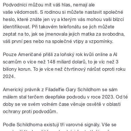
Podvodníci můžou mít váš hlas, nemají ale
vaše vědomosti. S rodinou si můžete nastavit společné
heslo, které znáte jen vy a kterým vás mohou vaši blízcí
identifikovat. Při takovém telefonátu se jich můžete
zeptat na to, jak se jmenovala jejich matka za svobodna,
váš první pes nebo na společné vtipy a vzpomínky.
Pouze Američané přišli za loňský rok kvůli online a AI
scamům o více než 148 miliard dolarů, to je víc než 3
biliony korun. To je více než čtvrtinový nárůst oproti roku
2024.
Americký právník z Filadelfie Gary Schildhorn se sám
málem stal terčem deepfake podvodu v roce 2023. Od té
doby se ve svém volném čase věnuje osvětě v oblasti
ochrany proti podvodům.
Podle Schildhorna existují tři varovné signály. Vše se