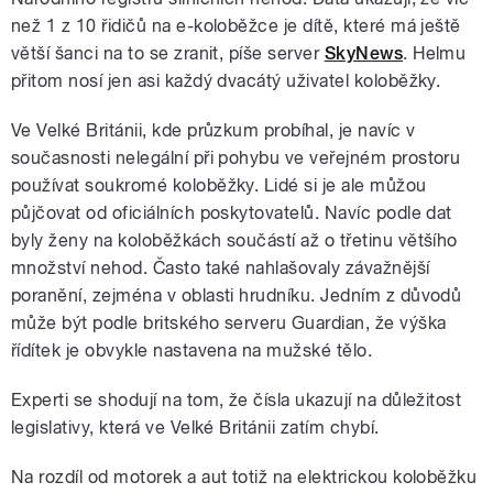
než 1 z 10 řidičů na e-koloběžce je dítě, které má ještě
větší šanci na to se zranit, píše server
SkyNews
. Helmu
přitom nosí jen asi každý dvacátý uživatel koloběžky.
Ve Velké Británii, kde průzkum probíhal, je navíc v
současnosti nelegální při pohybu ve veřejném prostoru
používat soukromé koloběžky. Lidé si je ale můžou
půjčovat od oficiálních poskytovatelů. Navíc podle dat
byly ženy na koloběžkách součástí až o třetinu většího
množství nehod. Často také nahlašovaly závažnější
poranění, zejména v oblasti hrudníku. Jedním z důvodů
může být podle britského serveru Guardian, že výška
řídítek je obvykle nastavena na mužské tělo.
Experti se shodují na tom, že čísla ukazují na důležitost
legislativy, která ve Velké Británii zatím chybí.
Na rozdíl od motorek a aut totiž na elektrickou koloběžku