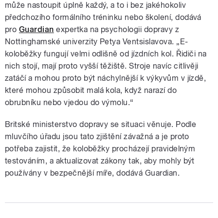
může nastoupit úplně každý, a to i bez jakéhokoliv
předchozího formálního tréninku nebo školení, dodává
pro
Guardian
expertka na psychologii dopravy z
Nottinghamské univerzity Petya Ventsislavova. „E-
koloběžky fungují velmi odlišně od jízdních kol. Řidiči na
nich stojí, mají proto vyšší těžiště. Stroje navíc citlivěji
zatáčí a mohou proto být náchylnější k výkyvům v jízdě,
které mohou způsobit malá kola, když narazí do
obrubníku nebo vjedou do výmolu.“
Britské ministerstvo dopravy se situaci věnuje. Podle
mluvčího úřadu jsou tato zjištění závažná a je proto
potřeba zajistit, že koloběžky procházejí pravidelným
testováním, a aktualizovat zákony tak, aby mohly být
používány v bezpečnější míře, dodává Guardian.