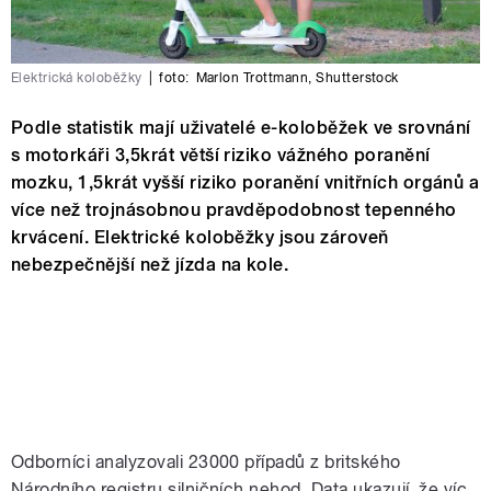
Elektrická koloběžky
|
foto:
Marlon Trottmann
,
Shutterstock
Podle statistik mají uživatelé e-koloběžek ve srovnání
s motorkáři 3,5krát větší riziko vážného poranění
mozku, 1,5krát vyšší riziko poranění vnitřních orgánů a
více než trojnásobnou pravděpodobnost tepenného
krvácení. Elektrické koloběžky jsou zároveň
nebezpečnější než jízda na kole.
Odborníci analyzovali 23000 případů z britského
Národního registru silničních nehod. Data ukazují, že víc