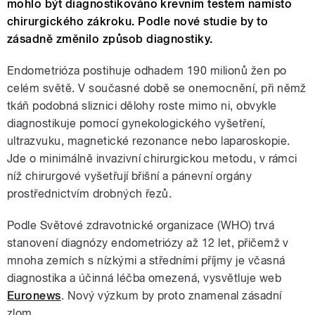
mohlo být diagnostikováno krevním testem namísto
chirurgického zákroku. Podle nové studie by to
zásadně změnilo způsob diagnostiky.
Endometrióza postihuje odhadem 190 milionů žen po
celém světě. V současné době se onemocnění, při němž
tkáň podobná sliznici dělohy roste mimo ni, obvykle
diagnostikuje pomocí gynekologického vyšetření,
ultrazvuku, magnetické rezonance nebo laparoskopie.
Jde o minimálně invazivní chirurgickou metodu, v rámci
níž chirurgové vyšetřují břišní a pánevní orgány
prostřednictvím drobných řezů.
Podle Světové zdravotnické organizace (WHO) trvá
stanovení diagnózy endometriózy až 12 let, přičemž v
mnoha zemích s nízkými a středními příjmy je včasná
diagnostika a účinná léčba omezená, vysvětluje web
Euronews
. Nový výzkum by proto znamenal zásadní
zlom.