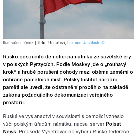
Ilustrační snímek
|
foto:
Unsplash
,
Licence Unsplash
,
©
Rusko odsoudilo demolici památníku ze sovětské éry
v polských Pyrzycích. Podle Moskvy jde o „rouhavý
krok“ a hrubé porušení dohody mezi oběma zeměmi o
ochraně pamětních míst. Polský Institut národní
paměti ale uvedl, že odstranění proběhlo na základě
zákona požadujícího dekomunizaci veřejného
prostoru.
Ruské velvyslanectví v souvislosti s demolicí vzneslo
vůči polským úřadům námitku, napsal server
Polsat
News
. Předseda Vyšetřovacího výboru Ruské federace