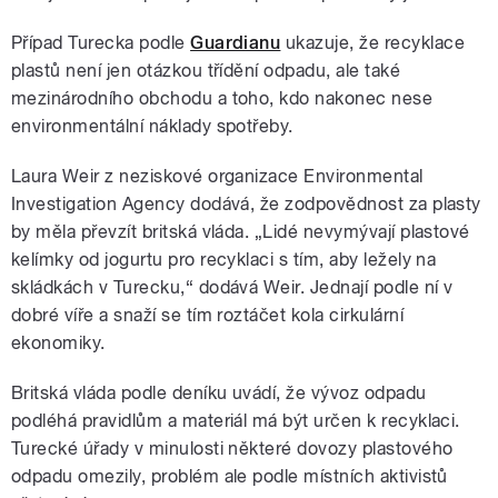
Případ Turecka podle
Guardianu
ukazuje, že recyklace
plastů není jen otázkou třídění odpadu, ale také
mezinárodního obchodu a toho, kdo nakonec nese
environmentální náklady spotřeby.
Laura Weir z neziskové organizace Environmental
Investigation Agency dodává, že zodpovědnost za plasty
by měla převzít britská vláda. „Lidé nevymývají plastové
kelímky od jogurtu pro recyklaci s tím, aby ležely na
skládkách v Turecku,“ dodává Weir. Jednají podle ní v
dobré víře a snaží se tím roztáčet kola cirkulární
ekonomiky.
Britská vláda podle deníku uvádí, že vývoz odpadu
podléhá pravidlům a materiál má být určen k recyklaci.
Turecké úřady v minulosti některé dovozy plastového
odpadu omezily, problém ale podle místních aktivistů