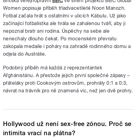
Britská veřejnoprávní
BBC
ve svém projektu BBC Global
Women popisuje příběh třiadvacetileté Noori Manozh.
Fotbal začala hrát s ostatními v ulicích Kábulu. Už jako
začínající fotbalistka ale hrála se zahalenou tváří, aby ji
nepoznal bratr ani rodina. Úspěchy na sebe ale
nenechaly dlouho čekat. Po mocenském převratu
zakopala medaile i poháry na zahradě rodinného domu a
odjela do Austrálie.
Podobný příběh má každá z reprezentantek
Afghánistánu. A přestože jejich první společné zápasy –
přáteláky proti Cookovým ostrovům, prohrály 0:1 a 0:3,
návrat na trávník pro ně znamená víc, než jen dvě prohry.
Hollywood už není sex-free zónou. Proč se
intimita vrací na plátna?