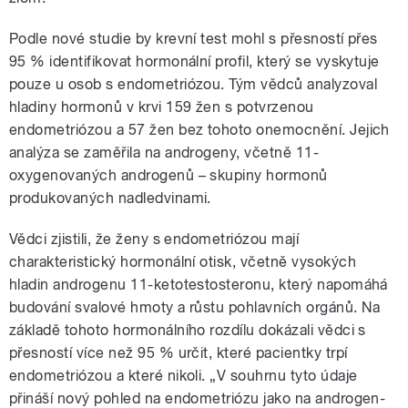
Podle nové studie by krevní test mohl s přesností přes
95 % identifikovat hormonální profil, který se vyskytuje
pouze u osob s endometriózou. Tým vědců analyzoval
hladiny hormonů v krvi 159 žen s potvrzenou
endometriózou a 57 žen bez tohoto onemocnění. Jejich
analýza se zaměřila na androgeny, včetně 11-
oxygenovaných androgenů – skupiny hormonů
produkovaných nadledvinami.
Vědci zjistili, že ženy s endometriózou mají
charakteristický hormonální otisk, včetně vysokých
hladin androgenu 11-ketotestosteronu, který napomáhá
budování svalové hmoty a růstu pohlavních orgánů. Na
základě tohoto hormonálního rozdílu dokázali vědci s
přesností více než 95 % určit, které pacientky trpí
endometriózou a které nikoli. „V souhrnu tyto údaje
přináší nový pohled na endometriózu jako na androgen-