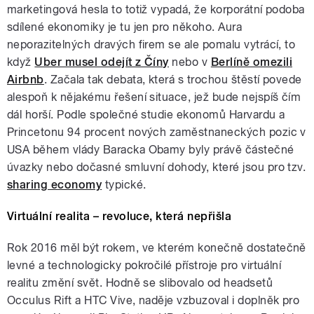
marketingová hesla to totiž vypadá, že korporátní podoba
sdílené ekonomiky je tu jen pro někoho. Aura
neporazitelných dravých firem se ale pomalu vytrácí, to
když
Uber musel odejít z Číny
nebo v
Berlíně omezili
Airbnb
. Začala tak debata, která s trochou štěstí povede
alespoň k nějakému řešení situace, jež bude nejspíš čím
dál horší. Podle společné studie ekonomů Harvardu a
Princetonu 94 procent nových zaměstnaneckých pozic v
USA během vlády Baracka Obamy byly právě částečné
úvazky nebo dočasné smluvní dohody, které jsou pro tzv.
sharing economy
typické.
Virtuální realita – revoluce, která nepřišla
Rok 2016 měl být rokem, ve kterém konečně dostatečně
levné a technologicky pokročilé přístroje pro virtuální
realitu změní svět. Hodně se slibovalo od headsetů
Occulus Rift a HTC Vive, naděje vzbuzoval i doplněk pro