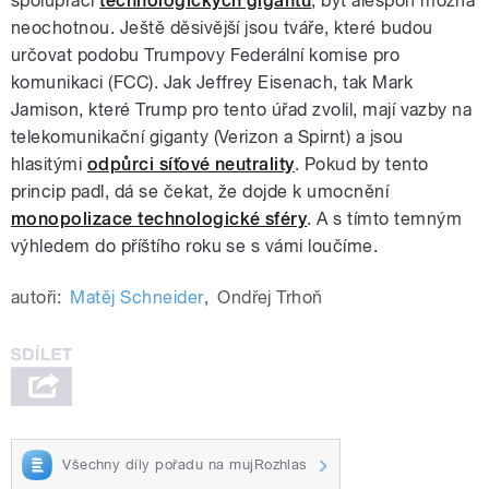
spolupráci
technologických gigantů
, byť alespoň možná
neochotnou. Ještě děsivější jsou tváře, které budou
určovat podobu Trumpovy Federální komise pro
komunikaci (FCC). Jak Jeffrey Eisenach, tak Mark
Jamison, které Trump pro tento úřad zvolil, mají vazby na
telekomunikační giganty (Verizon a Spirnt) a jsou
hlasitými
odpůrci síťové neutrality
. Pokud by tento
princip padl, dá se čekat, že dojde k umocnění
monopolizace technologické sféry
. A s tímto temným
výhledem do příštího roku se s vámi loučíme.
autoři:
Matěj Schneider
,
Ondřej Trhoň
Všechny díly pořadu na mujRozhlas