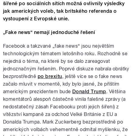
šířené po sociálních sítích možná ovlivnily výsledky
jak amerických voleb, tak britského referenda o
vystoupení z Evropské unie.
„Fake news“ nemají jednoduché řešení
Facebook a takzvané „fake news“ jsou největším
technologickým tématem letošního roku. Rozhodně se
nejedná o téma, na které by se dalo zareagovat
jednoznačným řešením. Poprvé diskuze nabrala obrátky
bezprostředně
po brexitu
, ještě více se o fake news
začalo mluvit v momentě, kdy bylo jasné, že příštím
americkým prezidentem bude
Donald Trump
. Většina
komentátorů alespoň částečně vinila falešné zprávy (a
nedostatečný zásah Facebooku proti jejich šíření) z
vítězství kampaně za odchod Velké Británie z EU a
Donalda Trumpa. Mark Zuckerberg bezprostředně po
amerických volbách vehementně odmítal myšlenku, že