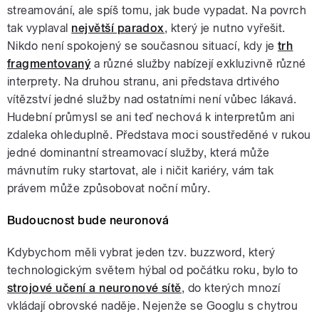
streamování, ale spíš tomu, jak bude vypadat. Na povrch
tak vyplaval
největší paradox
, který je nutno vyřešit.
Nikdo není spokojený se současnou situací, kdy je
trh
fragmentovaný
a různé služby nabízejí exkluzivně různé
interprety. Na druhou stranu, ani představa drtivého
vítězství jedné služby nad ostatními není vůbec lákavá.
Hudební průmysl se ani teď nechová k interpretům ani
zdaleka ohleduplně. Představa moci soustředěné v rukou
jedné dominantní streamovací služby, která může
mávnutím ruky startovat, ale i ničit kariéry, vám tak
právem může způsobovat noční můry.
Budoucnost bude neuronová
Kdybychom měli vybrat jeden tzv. buzzword, který
technologickým světem hýbal od počátku roku, bylo to
strojové učení a neuronové sítě
, do kterých mnozí
vkládají obrovské naděje. Nejenže se Googlu s chytrou