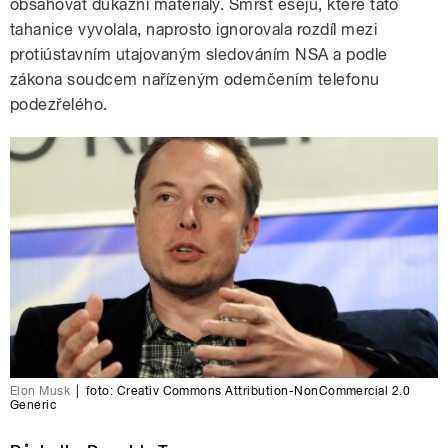
obsahovat důkazní materiály. Smršť esejů, které tato
tahanice vyvolala, naprosto ignorovala rozdíl mezi
protiústavním utajovaným sledováním NSA a podle
zákona soudcem nařízeným odemčením telefonu
podezřelého.
Elon Musk
|
foto: Creativ Commons Attribution-NonCommercial 2.0
Generic