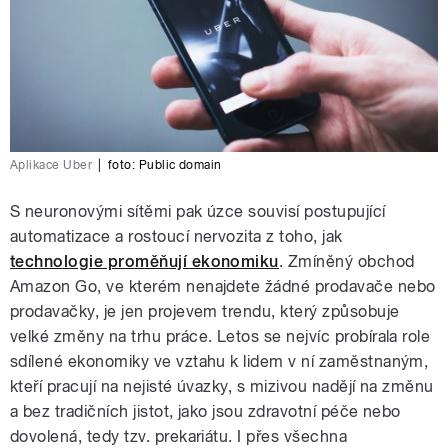
Aplikace Uber
|
foto: Public domain
S neuronovými sítěmi pak úzce souvisí postupující
automatizace a rostoucí nervozita z toho, jak
technologie proměňují ekonomiku
. Zmíněný obchod
Amazon Go, ve kterém nenajdete žádné prodavače nebo
prodavačky, je jen projevem trendu, který způsobuje
velké změny na trhu práce. Letos se nejvíc probírala role
sdílené ekonomiky ve vztahu k lidem v ní zaměstnaným,
kteří pracují na nejisté úvazky, s mizivou nadějí na změnu
a bez tradičních jistot, jako jsou zdravotní péče nebo
dovolená, tedy tzv. prekariátu. I přes všechna