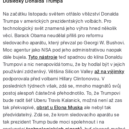
Důsledky Donalda Trumpa
Na začátku listopadu světem otřáslo vítězství Donalda
Trumpa v amerických prezidentských volbách. Pro
technologický svět znamená jeho výhra hned několik
věcí. Barack Obama neudělal příliš pro reformu
sledovacího aparátu, který převzal po Georgi W. Bushovi.
Moc agentur jako NSA pod jeho administrativou naopak
dále bujela.
Tyto nástroje
teď spadnou do klína Donaldu
Trumpovi a nic nenapovídá tomu, že by hodlal být v jejich
používání zdrženlivý. Většina Silicon Valley
až na výjimky
podporovala před volbami Hillary Clintonovou. V
posledních týdnech však, zdá se, mnoho magnátů svůj
postoj alespoň částečně přehodnotilo. To, že Trumpovi
bude radit šéf Uberu Travis Kalanick, možná není až zas
tak překvapivé,
obrat u Elona Muska
ale nebyl tak
předvídatelný. Zdá se, že krom sledovacího aparátu se
tak prezident Trump bude moci spolehnout i na