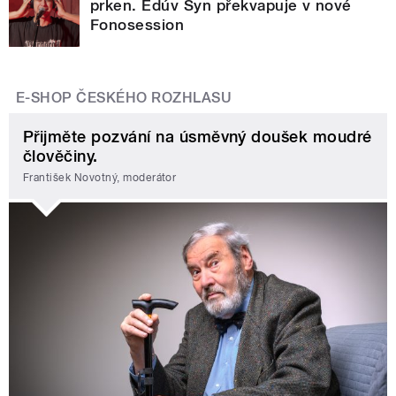
prken. Edúv Syn překvapuje v nové
Fonosession
E-SHOP ČESKÉHO ROZHLASU
Přijměte pozvání na úsměvný doušek moudré
člověčiny.
František Novotný, moderátor