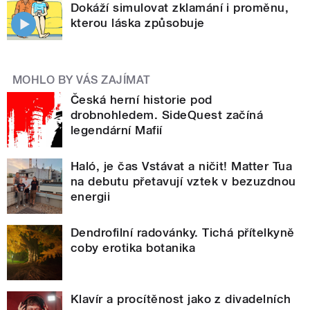
Dokáží simulovat zklamání i proměnu,
kterou láska způsobuje
MOHLO BY VÁS ZAJÍMAT
Česká herní historie pod
drobnohledem. SideQuest začíná
legendární Mafií
Haló, je čas Vstávat a ničit! Matter Tua
na debutu přetavují vztek v bezuzdnou
energii
Dendrofilní radovánky. Tichá přítelkyně
coby erotika botanika
Klavír a procítěnost jako z divadelních