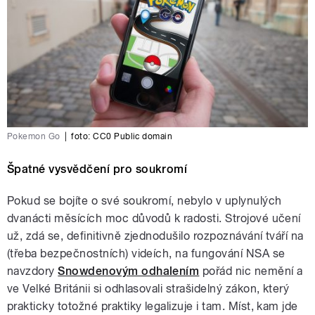
Pokemon Go
|
foto: CC0 Public domain
Špatné vysvědčení pro soukromí
Pokud se bojíte o své soukromí, nebylo v uplynulých
dvanácti měsících moc důvodů k radosti. Strojové učení
už, zdá se, definitivně zjednodušilo rozpoznávání tváří na
(třeba bezpečnostních) videích, na fungování NSA se
navzdory
Snowdenovým odhalením
pořád nic nemění a
ve Velké Británii si odhlasovali strašidelný zákon, který
prakticky totožné praktiky legalizuje i tam. Míst, kam jde