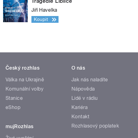
Tragédie Liblice
Jiří Havelka
Koupit
Český rozhlas
O nás
Válka na Ukrajině
Jak nás naladíte
Komunální volby
Nápověda
Stanice
Lidé v rádiu
eShop
Kariéra
Kontakt
Rozhlasový poplatek
mujRozhlas