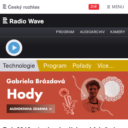
Přejít k hlavnímu obsahu
MENU
ŽIVĚ
PROGRAM
AUDIOARCHIV
KAMERY
Technologie
Program
Pořady
Více
…