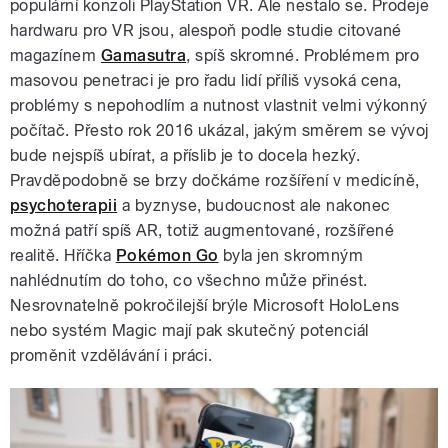
populární konzoli PlayStation VR. Ale nestalo se. Prodeje
hardwaru pro VR jsou, alespoň podle studie citované
magazínem
Gamasutra
, spíš skromné. Problémem pro
masovou penetraci je pro řadu lidí příliš vysoká cena,
problémy s nepohodlím a nutnost vlastnit velmi výkonný
počítač. Přesto rok 2016 ukázal, jakým směrem se vývoj
bude nejspíš ubírat, a příslib je to docela hezký.
Pravděpodobně se brzy dočkáme rozšíření v medicíně,
psychoterapii
a byznyse, budoucnost ale nakonec
možná patří spíš AR, totiž augmentované, rozšířené
realitě. Hříčka
Pokémon Go
byla jen skromným
nahlédnutím do toho, co všechno může přinést.
Nesrovnatelně pokročilejší brýle Microsoft HoloLens
nebo systém Magic mají pak skutečný potenciál
proměnit vzdělávání i práci.