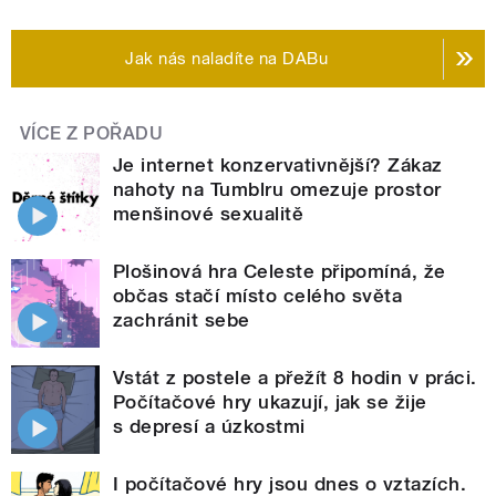
Jak nás naladíte na DABu
VÍCE Z POŘADU
Je internet konzervativnější? Zákaz
nahoty na Tumblru omezuje prostor
menšinové sexualitě
Plošinová hra Celeste připomíná, že
občas stačí místo celého světa
zachránit sebe
Vstát z postele a přežít 8 hodin v práci.
Počítačové hry ukazují, jak se žije
s depresí a úzkostmi
I počítačové hry jsou dnes o vztazích.