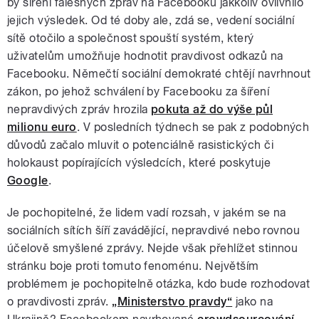
by šíření falešných zpráv na Facebooku jakkoliv ovlivnilo
jejich výsledek. Od té doby ale, zdá se, vedení sociální
sítě otočilo a společnost spouští systém, který
uživatelům umožňuje hodnotit pravdivost odkazů na
Facebooku. Němečtí sociální demokraté chtějí navrhnout
zákon, po jehož schválení by Facebooku za šíření
nepravdivých zpráv hrozila
pokuta až do výše půl
milionu euro
. V posledních týdnech se pak z podobných
důvodů začalo mluvit o potenciálně rasistických či
holokaust popírajících výsledcích, které poskytuje
Google
.
Je pochopitelné, že lidem vadí rozsah, v jakém se na
sociálních sítích šíří zavádějící, nepravdivé nebo rovnou
účelově smyšlené zprávy. Nejde však přehlížet stinnou
stránku boje proti tomuto fenoménu. Největším
problémem je pochopitelně otázka, kdo bude rozhodovat
o pravdivosti zpráv.
„Ministerstvo pravdy“
jako na