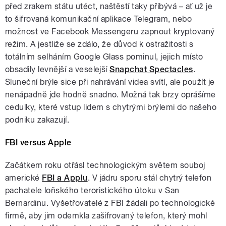
před zrakem státu utéct, naštěstí taky přibývá – ať už je
to šifrovaná komunikační aplikace Telegram, nebo
možnost ve Facebook Messengeru zapnout kryptovaný
režim. A jestliže se zdálo, že důvod k ostražitosti s
totálním selháním Google Glass pominul, jejich místo
obsadily levnější a veselejší
Snapchat Spectacles
.
Sluneční brýle sice při nahrávání videa svítí, ale použít je
nenápadně jde hodně snadno. Možná tak brzy oprášíme
cedulky, které vstup lidem s chytrými brýlemi do našeho
podniku zakazují.
FBI versus Apple
Začátkem roku otřásl technologickým světem souboj
americké
FBI a Applu
. V jádru sporu stál chytrý telefon
pachatele loňského teroristického útoku v San
Bernardinu. Vyšetřovatelé z FBI žádali po technologické
firmě, aby jim odemkla zašifrovaný telefon, který mohl