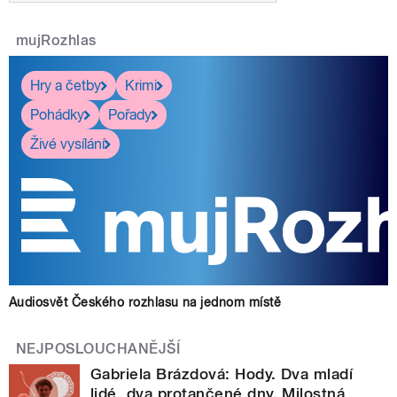
mujRozhlas
Hry a četby
Krimi
Pohádky
Pořady
Živé vysílání
Audiosvět Českého rozhlasu na jednom místě
NEJPOSLOUCHANĚJŠÍ
Gabriela Brázdová: Hody. Dva mladí
lidé, dva protančené dny. Milostná