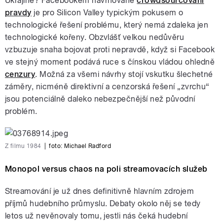
Ukrajině? Facebookem navrhované
crowdsourcování
pravdy
je pro Silicon Valley typickým pokusem o
technologické řešení problému, který nemá zdaleka jen
technologické kořeny. Obzvlášť velkou nedůvěru
vzbuzuje snaha bojovat proti nepravdě, když si Facebook
ve stejný moment podává ruce s čínskou vládou ohledně
cenzury
. Možná za všemi návrhy stojí vskutku šlechetné
záměry, nicméně direktivní a cenzorská řešení „zvrchu“
jsou potenciálně daleko nebezpečnější než původní
problém.
Z filmu 1984
|
foto: Michael Radford
Monopol versus chaos na poli streamovacích služeb
Streamování je už dnes definitivně hlavním zdrojem
příjmů hudebního průmyslu. Debaty okolo něj se tedy
letos už nevěnovaly tomu, jestli nás čeká hudební