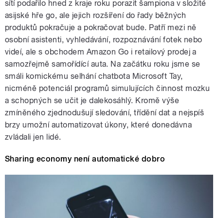
sítí podařilo hned z kraje roku porazit šampiona v složité
asijské hře go, ale jejich rozšíření do řady běžných
produktů pokračuje a pokračovat bude. Patří mezi ně
osobní asistenti, vyhledávání, rozpoznávání fotek nebo
videí, ale s obchodem Amazon Go i retailový prodej a
samozřejmě samořídící auta. Na začátku roku jsme se
smáli komickému selhání chatbota Microsoft Tay,
nicméně potenciál programů simulujících činnost mozku
a schopných se učit je dalekosáhlý. Kromě výše
zmíněného zjednodušují sledování, třídění dat a nejspíš
brzy umožní automatizovat úkony, které donedávna
zvládali jen lidé.
Sharing economy není automatické dobro