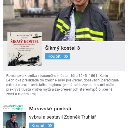
Šikmý kostel 3
Koupit
Románová kronika ztraceného města - léta 1945–1961. Karin
Lednická předkládá do značné míry převratný, dosavadní paradigma
měnící obraz hornického regionu, jehož zahlazenou historii stále
překrývá tlustá vrstva mýtů a zakořeněných stereotypů o „černé
zemi a rudém kraji“.
Moravské pověsti
vybral a sestavil Zdeněk Truhlář
Koupit