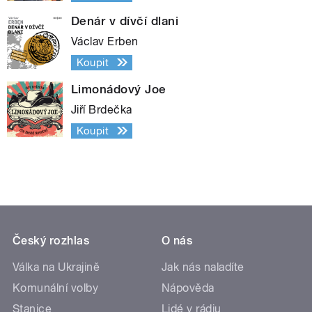
Denár v dívčí dlani
Václav Erben
Koupit
Limonádový Joe
Jiří Brdečka
Koupit
Český rozhlas
O nás
Válka na Ukrajině
Jak nás naladíte
Komunální volby
Nápověda
Stanice
Lidé v rádiu