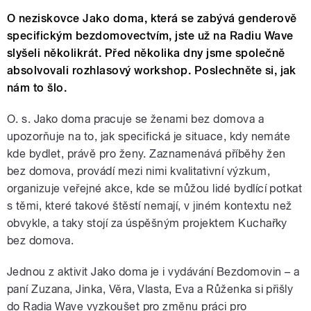
O neziskovce Jako doma, která se zabývá genderově
specifickým bezdomovectvím, jste už na Radiu Wave
slyšeli několikrát. Před několika dny jsme společně
absolvovali rozhlasový workshop. Poslechněte si, jak
nám to šlo.
O. s. Jako doma pracuje se ženami bez domova a
upozorňuje na to, jak specifická je situace, kdy nemáte
kde bydlet, právě pro ženy. Zaznamenává příběhy žen
bez domova, provádí mezi nimi kvalitativní výzkum,
organizuje veřejné akce, kde se můžou lidé bydlící potkat
s těmi, které takové štěstí nemají, v jiném kontextu než
obvykle, a taky stojí za úspěšným projektem Kuchařky
bez domova.
Jednou z aktivit Jako doma je i vydávání Bezdomovin – a
paní Zuzana, Jinka, Věra, Vlasta, Eva a Růženka si přišly
do Radia Wave vyzkoušet pro změnu práci pro