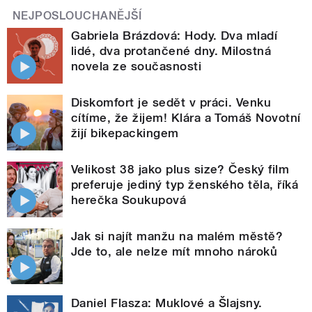
NEJPOSLOUCHANĚJŠÍ
Gabriela Brázdová: Hody. Dva mladí
lidé, dva protančené dny. Milostná
novela ze současnosti
Diskomfort je sedět v práci. Venku
cítíme, že žijem! Klára a Tomáš Novotní
žijí bikepackingem
Velikost 38 jako plus size? Český film
preferuje jediný typ ženského těla, říká
herečka Soukupová
Jak si najít manžu na malém městě?
Jde to, ale nelze mít mnoho nároků
Daniel Flasza: Muklové a Šlajsny.