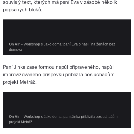
souvislý text, kterých má paní Eva v zásobě několik
popsaných bloků.
Paní Jinka zase formou napůl připraveného, napůl
improvizovaného příspěvku přiblížila posluchačům
projekt Metráž.