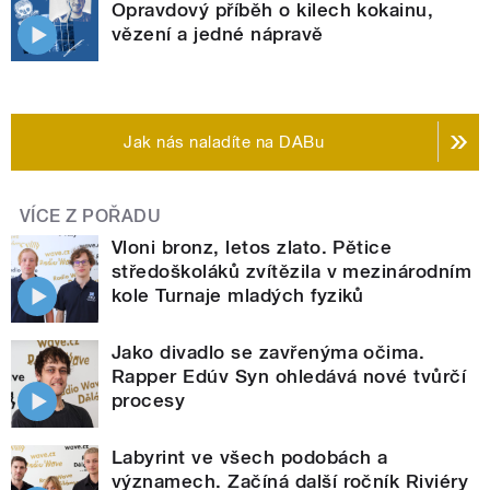
Opravdový příběh o kilech kokainu,
vězení a jedné nápravě
Jak nás naladíte na DABu
VÍCE Z POŘADU
Vloni bronz, letos zlato. Pětice
středoškoláků zvítězila v mezinárodním
kole Turnaje mladých fyziků
Jako divadlo se zavřenýma očima.
Rapper Edúv Syn ohledává nové tvůrčí
procesy
Labyrint ve všech podobách a
významech. Začíná další ročník Riviéry