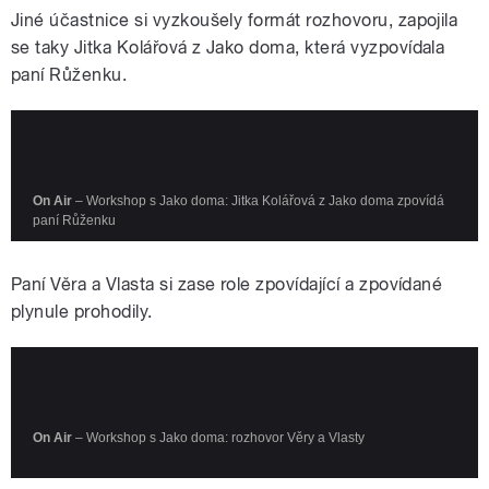
Jiné účastnice si vyzkoušely formát rozhovoru, zapojila
se taky Jitka Kolářová z Jako doma, která vyzpovídala
paní Růženku.
Paní Věra a Vlasta si zase role zpovídající a zpovídané
plynule prohodily.