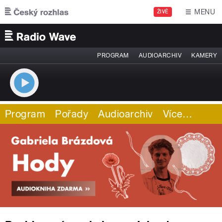
Přejít k hlavnímu obsahu
MENU
ŽIVĚ
PROGRAM
AUDIOARCHIV
KAMERY
Program
Pořady
Audioarchiv
Více
…