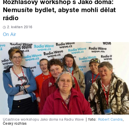
Rozhlasový workshop s Jako doma:
Nemusíte bydlet, abyste mohli dělat
rádio
2. květen 2016
On Air
Účastnice workshopu Jako doma na Radiu Wave
|
foto:
Robert Candra
,
Český rozhlas