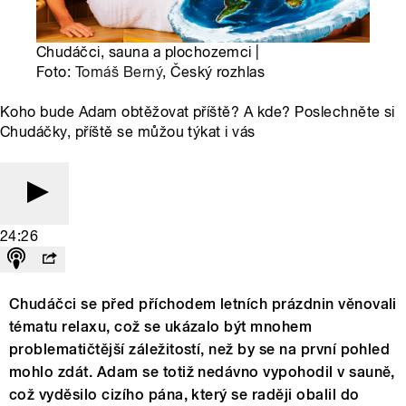
Chudáčci, sauna a plochozemci |
Foto:
Tomáš Berný
, Český rozhlas
Koho bude Adam obtěžovat příště? A kde? Poslechněte si
Chudáčky, příště se můžou týkat i vás
24:26
Chudáčci se před příchodem letních prázdnin věnovali
tématu relaxu, což se ukázalo být mnohem
problematičtější záležitostí, než by se na první pohled
mohlo zdát. Adam se totiž nedávno vypohodil v sauně,
což vyděsilo cizího pána, který se raději obalil do