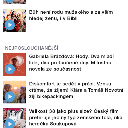
Bůh není rodu mužského a za vším
hledej ženu, i v Bibli
NEJPOSLOUCHANĚJŠÍ
Gabriela Brázdová: Hody. Dva mladí
lidé, dva protančené dny. Milostná
novela ze současnosti
Diskomfort je sedět v práci. Venku
cítíme, že žijem! Klára a Tomáš Novotní
žijí bikepackingem
Velikost 38 jako plus size? Český film
preferuje jediný typ ženského těla, říká
herečka Soukupová