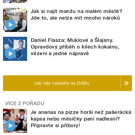
Jak si najít manžu na malém městě?
Jde to, ale nelze mít mnoho nároků
Daniel Flasza: Muklové a Šlajsny.
Opravdový příběh o kilech kokainu,
vězení a jedné nápravě
Jak nás naladíte na DABu
VÍCE Z POŘADU
Je ananas na pizze horší než pašerácká
kapsa nebo měsíčky paní nadlesní?
Připravte si příbory!