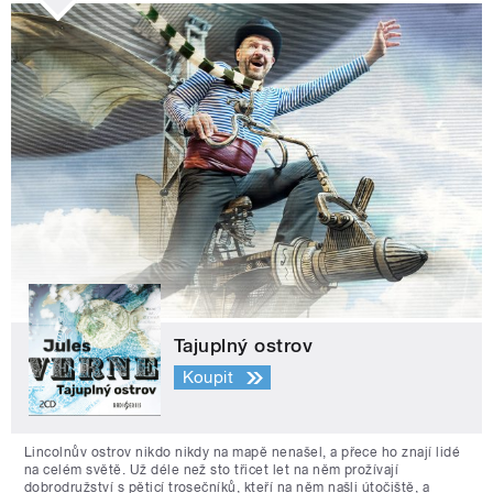
Tajuplný ostrov
Koupit
Lincolnův ostrov nikdo nikdy na mapě nenašel, a přece ho znají lidé
na celém světě. Už déle než sto třicet let na něm prožívají
dobrodružství s pěticí trosečníků, kteří na něm našli útočiště, a