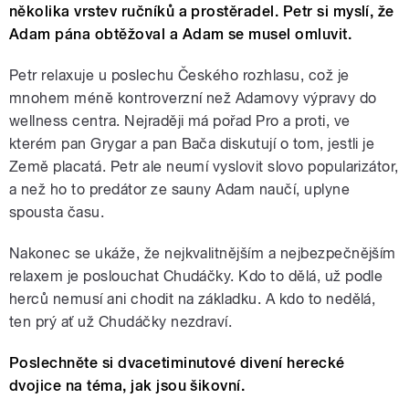
několika vrstev ručníků a prostěradel. Petr si myslí, že
Adam pána obtěžoval a Adam se musel omluvit.
Petr relaxuje u poslechu Českého rozhlasu, což je
mnohem méně kontroverzní než Adamovy výpravy do
wellness centra. Nejraději má pořad Pro a proti, ve
kterém pan Grygar a pan Bača diskutují o tom, jestli je
Země placatá. Petr ale neumí vyslovit slovo popularizátor,
a než ho to predátor ze sauny Adam naučí, uplyne
spousta času.
Nakonec se ukáže, že nejkvalitnějším a nejbezpečnějším
relaxem je poslouchat Chudáčky. Kdo to dělá, už podle
herců nemusí ani chodit na základku. A kdo to nedělá,
ten prý ať už Chudáčky nezdraví.
Poslechněte si dvacetiminutové divení herecké
dvojice na téma, jak jsou šikovní.