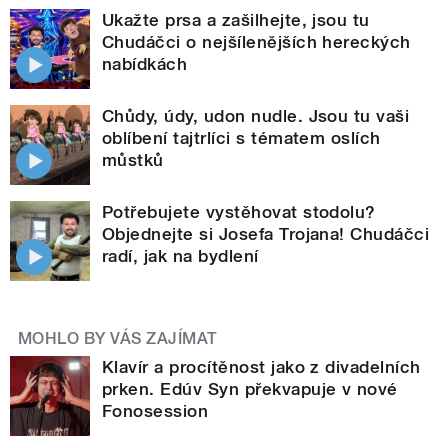
Ukažte prsa a zašilhejte, jsou tu
Chudáčci o nejšílenějších hereckých
nabídkách
Chůdy, údy, udon nudle. Jsou tu vaši
oblíbení tajtrlíci s tématem oslích
můstků
Potřebujete vystěhovat stodolu?
Objednejte si Josefa Trojana! Chudáčci
radí, jak na bydlení
MOHLO BY VÁS ZAJÍMAT
Klavír a procítěnost jako z divadelních
prken. Edúv Syn překvapuje v nové
Fonosession