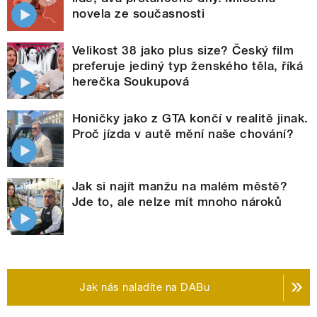
novela ze současnosti
Velikost 38 jako plus size? Český film
preferuje jediný typ ženského těla, říká
herečka Soukupová
Honičky jako z GTA končí v realitě jinak.
Proč jízda v autě mění naše chování?
Jak si najít manžu na malém městě?
Jde to, ale nelze mít mnoho nároků
Jak nás naladíte na DABu