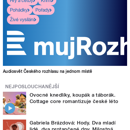
Hry a četby
Krimi
Pohádky
Pořady
Živé vysílání
Audiosvět Českého rozhlasu na jednom místě
NEJPOSLOUCHANĚJŠÍ
Ovocné knedlíky, koupák a táborák.
Cottage core romantizuje české léto
Gabriela Brázdová: Hody. Dva mladí
lidé, dva protančené dny. Milostná