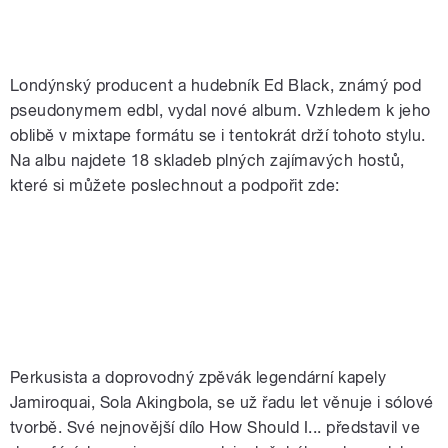
Londýnský producent a hudebník Ed Black, známý pod
pseudonymem edbl, vydal nové album. Vzhledem k jeho
oblibě v mixtape formátu se i tentokrát drží tohoto stylu.
Na albu najdete 18 skladeb plných zajímavých hostů,
které si můžete poslechnout a podpořit zde:
Perkusista a doprovodný zpěvák legendární kapely
Jamiroquai, Sola Akingbola, se už řadu let věnuje i sólové
tvorbě. Své nejnovější dílo How Should I... představil ve