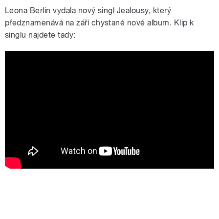
Leona Berlin vydala nový singl Jealousy, který
předznamenává na září chystané nové album. Klip k
singlu najdete tady: