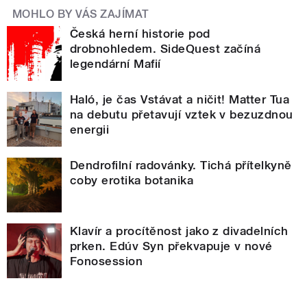
MOHLO BY VÁS ZAJÍMAT
Česká herní historie pod
drobnohledem. SideQuest začíná
legendární Mafií
Haló, je čas Vstávat a ničit! Matter Tua
na debutu přetavují vztek v bezuzdnou
energii
Dendrofilní radovánky. Tichá přítelkyně
coby erotika botanika
Klavír a procítěnost jako z divadelních
prken. Edúv Syn překvapuje v nové
Fonosession