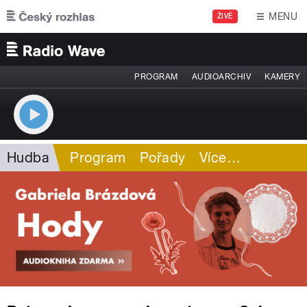
Přejít k hlavnímu obsahu
MENU
ŽIVĚ
PROGRAM
AUDIOARCHIV
KAMERY
Hudba
Program
Pořady
Více
…