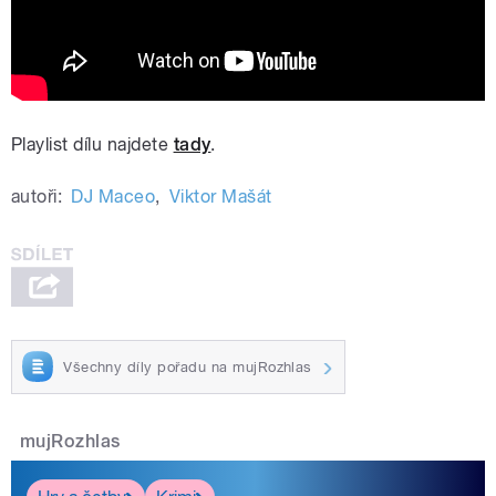
Playlist dílu najdete
tady
.
autoři:
DJ Maceo
,
Viktor Mašát
Všechny díly pořadu na mujRozhlas
mujRozhlas