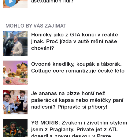
asexuálních lidí?
MOHLO BY VÁS ZAJÍMAT
Honičky jako z GTA končí v realitě
jinak. Proč jízda v autě mění naše
chování?
Ovocné knedlíky, koupák a táborák.
Cottage core romantizuje české léto
Je ananas na pizze horší než
pašerácká kapsa nebo měsíčky paní
nadlesní? Připravte si příbory!
YG MORIS: Zvukem i životním stylem
jsem z Praglanty. Private jet z ATL
dosedl s novou deskou v Praze