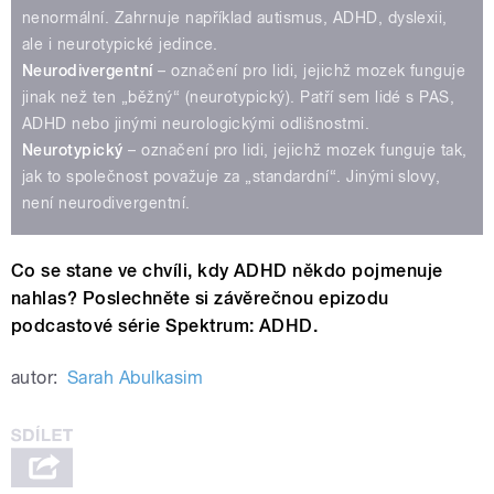
nenormální. Zahrnuje například autismus, ADHD, dyslexii,
ale i neurotypické jedince.
Neurodivergentní
– označení pro lidi, jejichž mozek funguje
jinak než ten „běžný“ (neurotypický). Patří sem lidé s PAS,
ADHD nebo jinými neurologickými odlišnostmi.
Neurotypický
– označení pro lidi, jejichž mozek funguje tak,
jak to společnost považuje za „standardní“. Jinými slovy,
není neurodivergentní.
Co se stane ve chvíli, kdy ADHD někdo pojmenuje
nahlas? Poslechněte si závěrečnou epizodu
podcastové série Spektrum: ADHD.
autor:
Sarah Abulkasim