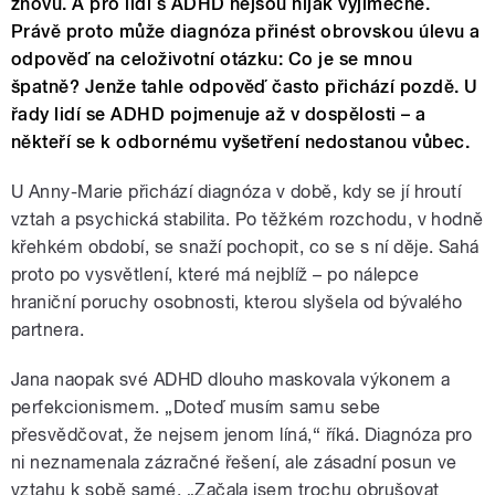
znovu. A pro lidi s ADHD nejsou nijak výjimečné.
Právě proto může diagnóza přinést obrovskou úlevu a
odpověď na celoživotní otázku: Co je se mnou
špatně? Jenže tahle odpověď často přichází pozdě. U
řady lidí se ADHD pojmenuje až v dospělosti – a
někteří se k odbornému vyšetření nedostanou vůbec.
U Anny-Marie přichází diagnóza v době, kdy se jí hroutí
vztah a psychická stabilita. Po těžkém rozchodu, v hodně
křehkém období, se snaží pochopit, co se s ní děje. Sahá
proto po vysvětlení, které má nejblíž – po nálepce
hraniční poruchy osobnosti, kterou slyšela od bývalého
partnera.
Jana naopak své ADHD dlouho maskovala výkonem a
perfekcionismem. „Doteď musím samu sebe
přesvědčovat, že nejsem jenom líná,“ říká. Diagnóza pro
ni neznamenala zázračné řešení, ale zásadní posun ve
vztahu k sobě samé. „Začala jsem trochu obrušovat