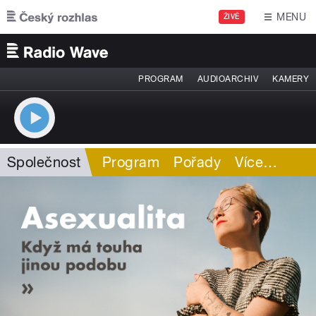
Přejít k hlavnímu obsahu
MENU
ŽIVĚ
PROGRAM
AUDIOARCHIV
KAMERY
Společnost
Program
Pořady
Více
…