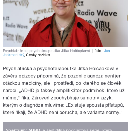
Psychiatrička a psychoterapeutka Jitka Holčapková
|
foto:
Jan
Jaskmanický
,
Český rozhlas
Psychiatrička a psychoterapeutka Jitka Holčapková v
závěru epizody připomíná, že pozdní diagnóza není jen
otázkou medicíny, ale i prostředí, do kterého se člověk
narodí. „ADHD je takový amplifikátor podmínek, které už
máme,“ říká. Zároveň zpochybňuje samotný jazyk,
kterým o diagnóze mluvíme: „Existuje spousta přístupů,
které říkají, že ADHD není porucha, ale varianta normy.“
Spektrum: ADHD
je šestidílná podcastová série, která