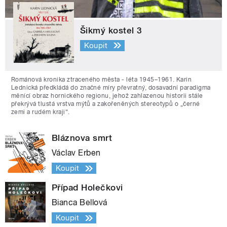
Šikmý kostel 3
Koupit
Románová kronika ztraceného města - léta 1945–1961. Karin
Lednická předkládá do značné míry převratný, dosavadní paradigma
měnící obraz hornického regionu, jehož zahlazenou historii stále
překrývá tlustá vrstva mýtů a zakořeněných stereotypů o „černé
zemi a rudém kraji“.
Bláznova smrt
Václav Erben
Koupit
Případ Holečkovi
Bianca Bellová
Koupit