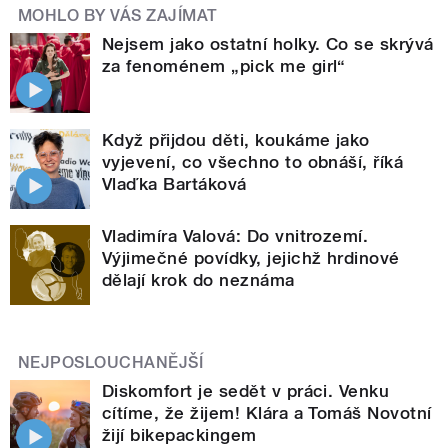
MOHLO BY VÁS ZAJÍMAT
Nejsem jako ostatní holky. Co se skrývá
za fenoménem „pick me girl“
Když přijdou děti, koukáme jako
vyjevení, co všechno to obnáší, říká
Vlaďka Bartáková
Vladimíra Valová: Do vnitrozemí.
Výjimečné povídky, jejichž hrdinové
dělají krok do neznáma
NEJPOSLOUCHANĚJŠÍ
Diskomfort je sedět v práci. Venku
cítíme, že žijem! Klára a Tomáš Novotní
žijí bikepackingem