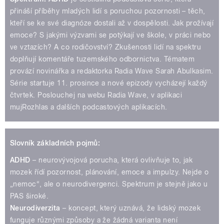
přináší příběhy mladých lidí s poruchou pozornosti – těch,
kteří se ke své diagnóze dostali až v dospělosti. Jak prožívají
emoce? S jakými výzvami se potýkají ve škole, v práci nebo
ve vztazích? A co rodičovství? Zkušenosti lidí na spektru
doplňují komentáře tuzemského odbornictva. Tématem
provází novinářka a redaktorka Radia Wave Sarah Abulkasim.
Série startuje 11. prosince a nové epizody vycházejí každý
čtvrtek. Poslouchej na webu Radia Wave, v aplikaci
mujRozhlas a dalších podcastových aplikacích.
Slovník základních pojmů:
ADHD
– neurovývojová porucha, která ovlivňuje to, jak
mozek řídí pozornost, plánování, emoce a impulzy. Nejde o
„nemoc“, ale o neurodivergenci. Spektrum je stejně jako u
PAS široké.
Neurodiverzita
– koncept, který uznává, že lidský mozek
funguje různými způsoby a že žádná varianta není