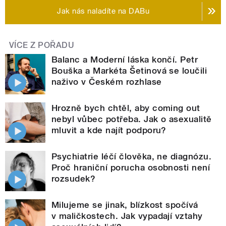
Jak nás naladíte na DABu
VÍCE Z POŘADU
Balanc a Moderní láska končí. Petr
Bouška a Markéta Šetinová se loučili
naživo v Českém rozhlase
Hrozně bych chtěl, aby coming out
nebyl vůbec potřeba. Jak o asexualitě
mluvit a kde najít podporu?
Psychiatrie léčí člověka, ne diagnózu.
Proč hraniční porucha osobnosti není
rozsudek?
Milujeme se jinak, blízkost spočívá
v maličkostech. Jak vypadají vztahy