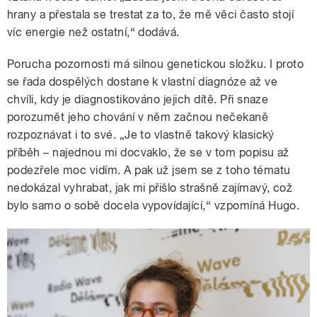
hrany a přestala se trestat za to, že mě věci často stojí
víc energie než ostatní,“ dodává.
Porucha pozornosti má silnou genetickou složku. I proto
se řada dospělých dostane k vlastní diagnóze až ve
chvíli, kdy je diagnostikováno jejich dítě. Při snaze
porozumět jeho chování v něm začnou nečekaně
rozpoznávat i to své. „Je to vlastně takový klasický
příběh – najednou mi docvaklo, že se v tom popisu až
podezřele moc vidím. A pak už jsem se z toho tématu
nedokázal vyhrabat, jak mi přišlo strašně zajímavý, což
bylo samo o sobě docela vypovídající,“ vzpomíná Hugo.