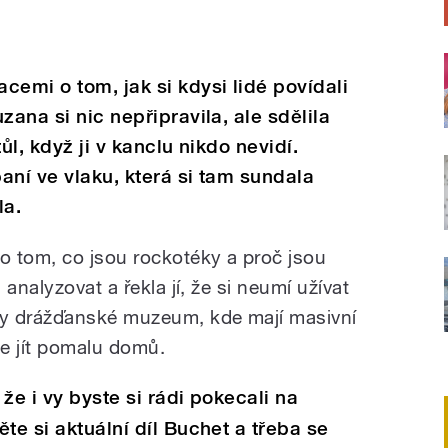
cemi o tom, jak si kdysi lidé povídali
zana si nic nepřipravila, ale sdělila
ůl, když ji v kanclu nikdo nevidí.
paní ve vlaku, která si tam sundala
la.
 tom, co jsou rockotéky a proč jsou
analyzovat a řekla jí, že si neumí užívat
y drážďanské muzeum, kde mají masivní
e jít pomalu domů.
že i vy byste si rádi pokecali na
te si aktuální díl Buchet a třeba se