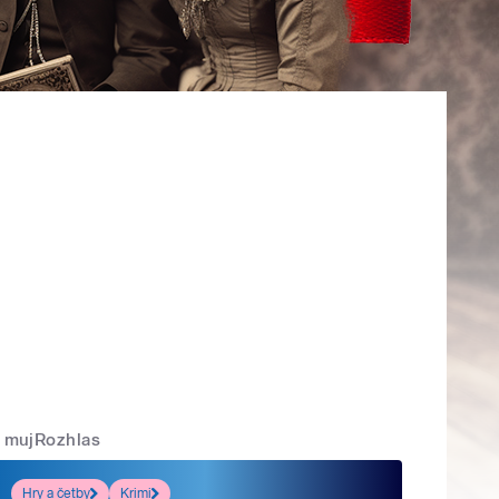
mujRozhlas
Hry a četby
Krimi