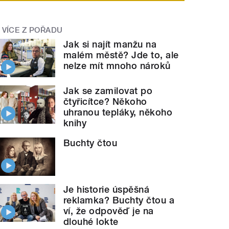
VÍCE Z POŘADU
Jak si najít manžu na
malém městě? Jde to, ale
nelze mít mnoho nároků
Jak se zamilovat po
čtyřicítce? Někoho
uhranou tepláky, někoho
knihy
Buchty čtou
Je historie úspěšná
reklamka? Buchty čtou a
ví, že odpověď je na
dlouhé lokte