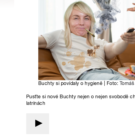
Buchty si povídaly o hygieně | Foto:
Tomáš
Pusťte si nové Buchty nejen o nejen svobodě ch
latrínách