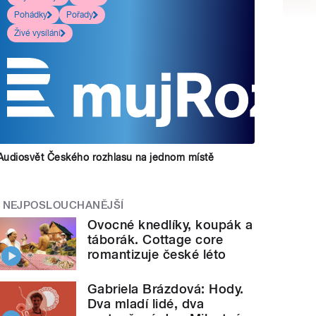
Pohádky
Pořady
Živé vysílání
Audiosvět Českého rozhlasu na jednom místě
NEJPOSLOUCHANĚJŠÍ
Ovocné knedlíky, koupák a
táborák. Cottage core
romantizuje české léto
Gabriela Brázdová: Hody.
Dva mladí lidé, dva