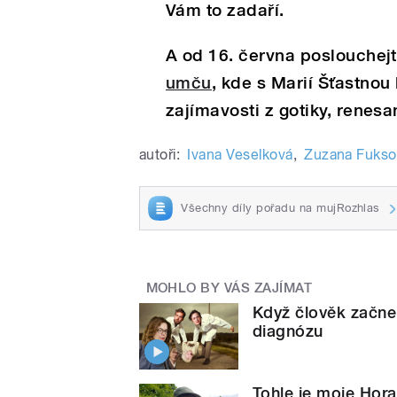
Vám to zadaří.
A od 16. června poslouchej
umču
, kde s Marií Šťastnou
zajímavosti z gotiky, renesa
autoři:
Ivana Veselková
,
Zuzana Fukso
Všechny díly pořadu na mujRozhlas
MOHLO BY VÁS ZAJÍMAT
Když člověk začne 
diagnózu
Tohle je moje Hora 