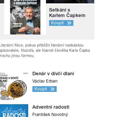
Setkání s
Karlem Čapkem
Koupit
Literární fikce, pokus přiblížit literární nadsázkou
spisovatele, filozofa, ale hlavně člověka Karla Čapka
trochu jinou formou.
Denár v dívčí dlani
Václav Erben
Koupit
Adventní radosti
František Novotný