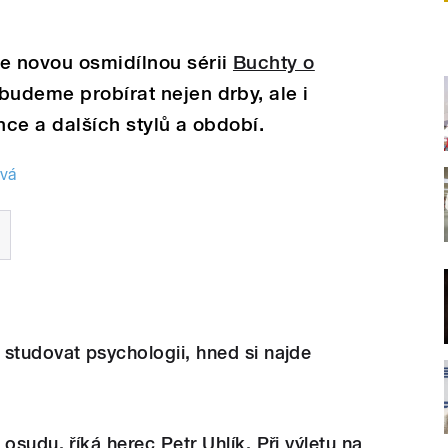
te novou osmidílnou sérii
Buchty o
 budeme probírat nejen drby, ale i
nce a dalších stylů a období.
vá
studovat psychologii, hned si najde
osudu, říká herec Petr Uhlík. Při výletu na