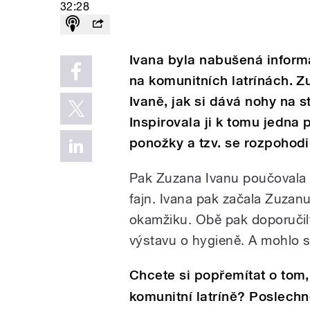
32:28
Ivana byla nabušená informa
na komunitních latrínách. Zu
Ivaně, jak si dává nohy na st
Inspirovala ji k tomu jedna 
ponožky a tzv. se rozpohodi
Pak Zuzana Ivanu poučovala o
fajn. Ivana pak začala Zuzanu 
okamžiku. Obě pak doporučil
výstavu o hygieně. A mohlo s
Chcete si popřemítat o tom, 
komunitní latríně? Poslechně