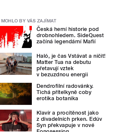
MOHLO BY VÁS ZAJÍMAT
Česká herní historie pod
drobnohledem. SideQuest
začíná legendární Mafií
Haló, je čas Vstávat a ničit!
Matter Tua na debutu
přetavují vztek
v bezuzdnou energii
Dendrofilní radovánky.
Tichá přítelkyně coby
erotika botanika
Klavír a procítěnost jako
z divadelních prken. Edúv
Syn překvapuje v nové
Fonosession