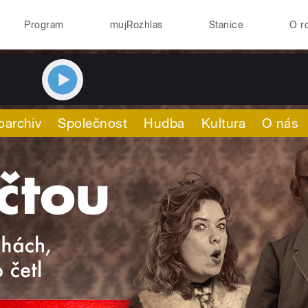
Program
mujRozhlas
Stanice
O r
oarchiv
Společnost
Hudba
Kultura
O nás