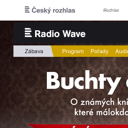
Přejít k hlavnímu obsahu
iRozhlas
Zábava
Program
Pořady
Audi