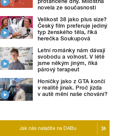
protančené dny. Milostná
novela ze současnosti
Velikost 38 jako plus size?
Český film preferuje jediný
typ ženského těla, říká
herečka Soukupová
Letní románky nám dávají
svobodu a volnost. V létě
jsme někým jiným, říká
párový terapeut
Honičky jako z GTA končí
v realitě jinak. Proč jízda
v autě mění naše chování?
Jak nás naladíte na DABu