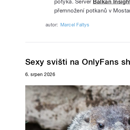
potýká. Server
Balkan Insigh
přemnožení potkanů v Mostar
autor:
Marcel Faltys
Sexy svišti na OnlyFans s
6. srpen 2026