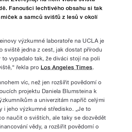
ě. Fanoušci lechtivého obsahu si tak
amiček a samců svišťů z lesů v okolí
einovy výzkumné laboratoře na UCLA je
 sviště jedna z cest, jak dostat přírodu
 to vypadalo tak, že diváci stojí na poli
iště,“ řekla pro
Los Angeles Times
.
mnohem víc, než jen rozšířit povědomí o
doucích projektu Daniela Blumsteina k
 výzkumníkům a univerzitám napříč celými
y i jeho výzkumné středisko. „Je to
co naučit o svištích, ale taky se dozvědět
inancování vědy, a rozšířit povědomí o