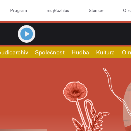
Program
mujRozhlas
Stanice
O r
Audioarchiv
Společnost
Hudba
Kultura
O 