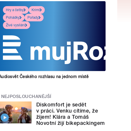
Hry a četby
Krimi
Pohádky
Pořady
Živé vysílání
Audiosvět Českého rozhlasu na jednom místě
NEJPOSLOUCHANĚJŠÍ
Diskomfort je sedět
v práci. Venku cítíme, že
žijem! Klára a Tomáš
Novotní žijí bikepackingem