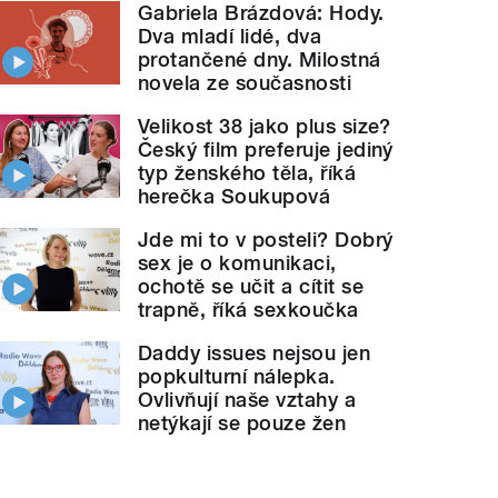
Gabriela Brázdová: Hody.
Dva mladí lidé, dva
protančené dny. Milostná
novela ze současnosti
Velikost 38 jako plus size?
Český film preferuje jediný
typ ženského těla, říká
herečka Soukupová
Jde mi to v posteli? Dobrý
sex je o komunikaci,
ochotě se učit a cítit se
trapně, říká sexkoučka
Daddy issues nejsou jen
popkulturní nálepka.
Ovlivňují naše vztahy a
netýkají se pouze žen