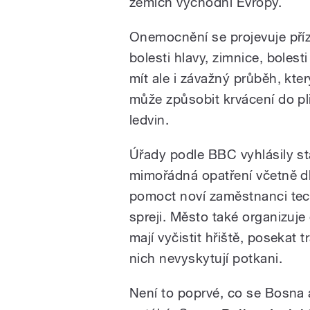
zemích východní Evropy.
Onemocnění se projevuje pří
bolesti hlavy, zimnice, boles
mít ale i závažný průběh, kt
může způsobit krvácení do pl
ledvin.
Úřady podle BBC vyhlásily st
mimořádná opatření včetně dl
pomoct noví zaměstnanci tec
spreji. Město také organizuj
mají vyčistit hřiště, posekat 
nich nevyskytují potkani.
Není to poprvé, co se Bosn