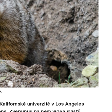
k
Kalifornské univerzitě v Los Angeles
ans. Zveřejňují na něm videa svišťů