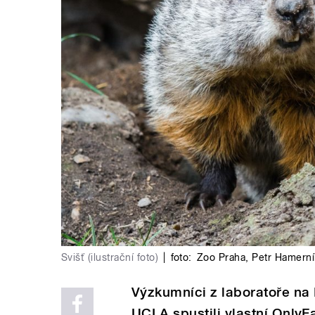
Svišť (ilustrační foto)
|
foto:
Zoo Praha
,
Petr Hamerní
Výzkumníci z laboratoře na 
UCLA spustili vlastní OnlyF