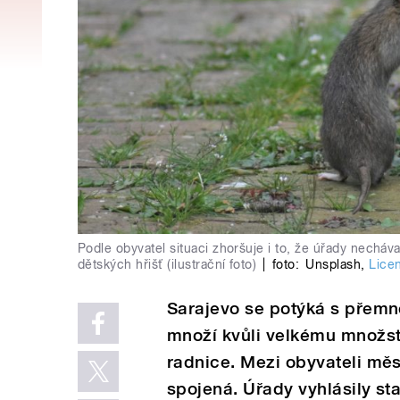
Podle obyvatel situaci zhoršuje i to, že úřady necháv
dětských hřišť (ilustrační foto)
|
foto:
Unsplash
,
Lice
Sarajevo se potýká s přemn
množí kvůli velkému množstv
radnice. Mezi obyvateli měs
spojená. Úřady vyhlásily st