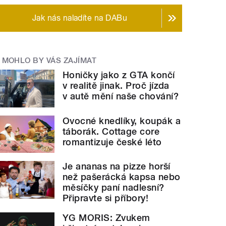
Jak nás naladíte na DABu
MOHLO BY VÁS ZAJÍMAT
Honičky jako z GTA končí
v realitě jinak. Proč jízda
v autě mění naše chování?
Ovocné knedlíky, koupák a
táborák. Cottage core
romantizuje české léto
Je ananas na pizze horší
než pašerácká kapsa nebo
měsíčky paní nadlesní?
Připravte si příbory!
YG MORIS: Zvukem