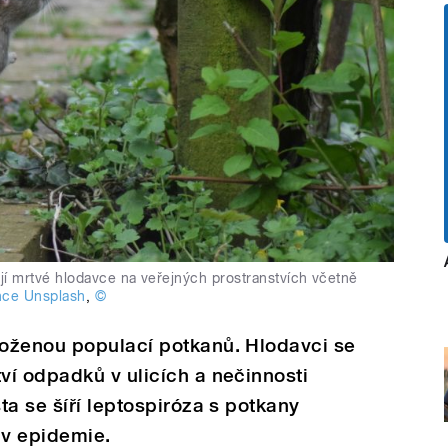
ají mrtvé hlodavce na veřejných prostranstvích včetně
nce Unsplash
,
©
oženou populací potkanů. Hlodavci se
í odpadků v ulicích a nečinnosti
ta se šíří leptospiróza s potkany
av epidemie.