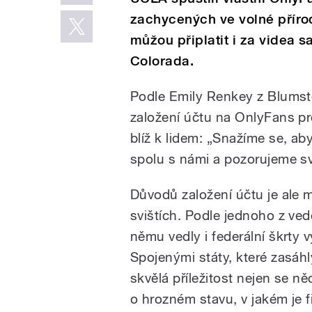
zachycených ve volné přírod
můžou připlatit i za videa s
Colorada.
Podle Emily Renkey z Blumst
založení účtu na OnlyFans pro
blíž k lidem: „Snažíme se, aby
spolu s námi a pozorujeme sv
Důvodů založení účtu je ale 
svištích. Podle jednoho z ve
němu vedly i federální škrty
Spojenými státy, které zasáhl
skvělá příležitost nejen se ně
o hrozném stavu, v jakém je f