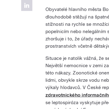
Obyvatelé hlavního města Bo
dlouhodobě stěžují na špatné
stížnosti na rychle se množíc
popelnicím nebo nelegálním s
zhoršuje i to, že úřady nechá
prostranstvích včetně dětskýc
Situace je natolik vážná, že se
Největší nemocnice v zemi z
této nákazy. Zoonotické one
lidmi, obvykle skrze vodu n
výkaly hlodavců. V České re
zdravotnického informačníh
se leptospiróza vyskytuje př