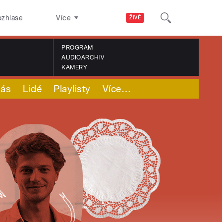
ozhlase
Více
ŽIVĚ
PROGRAM
AUDIOARCHIV
KAMERY
nás
Lidé
Playlisty
Více
…