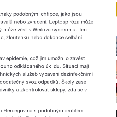
znaky podobnými chřipce, jako jsou
ti svalů nebo zvracení. Leptospiróza může
erý může vést k Weilovu syndromu. Ten
ic, žloutenku nebo dokonce selhání
av epidemie, což jim umožnilo zavést
ouho odkládaného úklidu. Situaci mají
hnických služeb vybavení dezinfekčními
e dodatečný svoz odpadků. Školy zase
trávníky a zkontrolovat sklepy, zda se v
a a Hercegovina s podobným problém