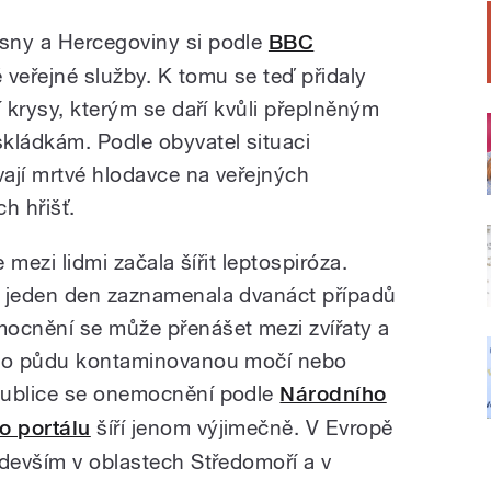
sny a Hercegoviny si podle
BBC
 veřejné služby. K tomu se teď přidaly
í krysy, kterým se daří kvůli přeplněným
kládkám. Podle obyvatel situaci
vají mrtvé hlodavce na veřejných
h hřišť.
 mezi lidmi začala šířit leptospiróza.
a jeden den zaznamenala dvanáct případů
mocnění se může přenášet mezi zvířaty a
ebo půdu kontaminovanou močí nebo
publice se onemocnění podle
Národního
o portálu
šíří jenom výjimečně. V Evropě
edevším v oblastech Středomoří a v