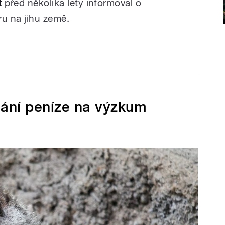
t
před několika lety informoval o
u na jihu země.
hání peníze na výzkum