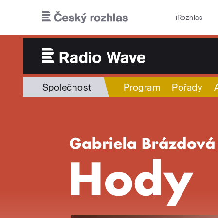
Přejít k hlavnímu obsahu
iRozhlas
Společnost
Program
Pořady