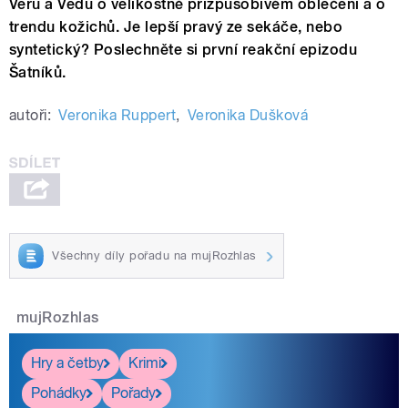
Veru a Vedu o velikostně přizpůsobivém oblečení a o
trendu kožichů. Je lepší pravý ze sekáče, nebo
syntetický? Poslechněte si první reakční epizodu
Šatníků.
autoři:
Veronika Ruppert
,
Veronika Dušková
Všechny díly pořadu na mujRozhlas
mujRozhlas
Hry a četby
Krimi
Pohádky
Pořady