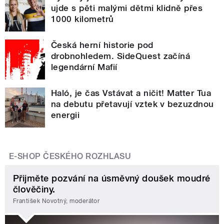
ujde s pěti malými dětmi klidně přes
1000 kilometrů
Česká herní historie pod
drobnohledem. SideQuest začíná
legendární Mafií
Haló, je čas Vstávat a ničit! Matter Tua
na debutu přetavují vztek v bezuzdnou
energii
E-SHOP ČESKÉHO ROZHLASU
Přijměte pozvání na úsměvný doušek moudré
člověčiny.
František Novotný, moderátor