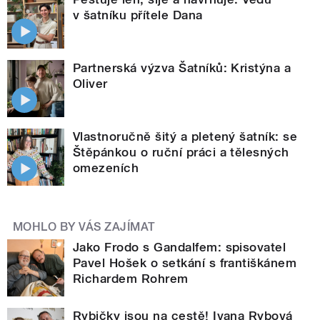
v šatníku přítele Dana
Partnerská výzva Šatníků: Kristýna a
Oliver
Vlastnoručně šitý a pletený šatník: se
Štěpánkou o ruční práci a tělesných
omezeních
MOHLO BY VÁS ZAJÍMAT
Jako Frodo s Gandalfem: spisovatel
Pavel Hošek o setkání s františkánem
Richardem Rohrem
Rybičky jsou na cestě! Ivana Rybová