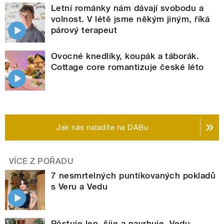
Letní románky nám dávají svobodu a
volnost. V létě jsme někým jiným, říká
párový terapeut
Ovocné knedlíky, koupák a táborák.
Cottage core romantizuje české léto
Jak nás naladíte na DABu
VÍCE Z POŘADU
7 nesmrtelných puntíkovaných pokladů
s Veru a Vedu
Pěstuje len, šije a navrhuje. Vedu