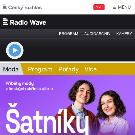
Přejít k hlavnímu obsahu
MENU
ŽIVĚ
PROGRAM
AUDIOARCHIV
KAMERY
Móda
Program
Pořady
Více
…