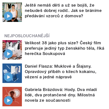
Ještě nemáš děti a už se bojíš, že
nebudeš dobrej rodič. Jak se bráníme
předávání vzorců z domova?
NEJPOSLOUCHANĚJŠÍ
Velikost 38 jako plus size? Český film
preferuje jediný typ ženského těla, říká
herečka Soukupová
Daniel Flasza: Muklové a Šlajsny.
Opravdový příběh o kilech kokainu,
vězení a jedné nápravě
Gabriela Brázdová: Hody. Dva mladí
lidé, dva protančené dny. Milostná
novela ze současnosti