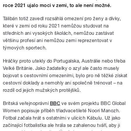
roce 2021 ujalo moci v zemi, to ale není možné.
Tálibán totiž zavedl rozsáhlá omezení pro ženy a dívky,
které v zemi od roku 2021 nemůžou studovat na
středních ani vysokých školách, nemůžou zastávat
většinu profesí ani nemůžou zemi reprezentovat v
týmových sportech.
Hráčky proto utekly do Portugalska, Austrálie nebo třeba
Velké Británie. Jako žadatelky o azyl ale často musely
bojovat s cestovními omezeními, bylo pro ně těžké získat
cestovní doklady a nemohly ani společně trénovat – na
rozdíl od jejich mužských protějšků.
Britská veřejnoprávní
BBC
ve svém projektu BBC Global
Women popisuje příběh třiadvacetileté Noori Manozh.
Fotbal začala hrát s ostatními v ulicích Kábulu. Už jako
začínající fotbalistka ale hrála se zahalenou tváří, aby ji