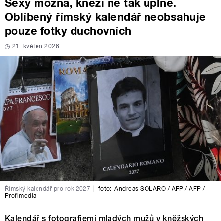
Sexy možná, kněží ne tak úplně.
Oblíbený římský kalendář neobsahuje
pouze fotky duchovních
21. květen 2026
Římský kalendář pro rok 2027
|
foto:
Andreas SOLARO / AFP / AFP /
Profimedia
Kalendář s fotografiemi mladých mužů v kněžských