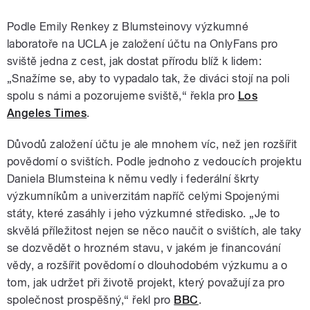
Podle Emily Renkey z Blumsteinovy výzkumné
laboratoře na UCLA je založení účtu na OnlyFans pro
sviště jedna z cest, jak dostat přírodu blíž k lidem:
„Snažíme se, aby to vypadalo tak, že diváci stojí na poli
spolu s námi a pozorujeme sviště,“ řekla pro
Los
Angeles Times
.
Důvodů založení účtu je ale mnohem víc, než jen rozšířit
povědomí o svištích. Podle jednoho z vedoucích projektu
Daniela Blumsteina k němu vedly i federální škrty
výzkumníkům a univerzitám napříč celými Spojenými
státy, které zasáhly i jeho výzkumné středisko. „Je to
skvělá příležitost nejen se něco naučit o svištích, ale taky
se dozvědět o hrozném stavu, v jakém je financování
vědy, a rozšířit povědomí o dlouhodobém výzkumu a o
tom, jak udržet při životě projekt, který považují za pro
společnost prospěšný,“ řekl pro
BBC
.