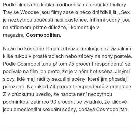
Podle filmového kritika a odborníka na erotické thrillery
Travise Woodse jsou filmy zase o něco dráždivější. „Sex
je nezbytnou součástí naší existence. Intimní scény jsou
na stříbrném plátně důležité,
“ komentuje v
magazínu
Cosmopolitan
.
Navíc ho konečně filmaři zobrazují reálněji, než vizuálními
klišé rukou v prostěradlech nebo záběry na nohy postele.
Podle Cosmopolitanu přitom 75 procent respondentů se
podívalo na film jen proto, že je v něm hot scéna. Jinými
slovy, lidé mají rádi ty sexuální scény, které jim připadají
přirozené. Například 74 procent respondentů z generace
Z v průzkumu uvedlo, že nahota není nezbytnou
podmínkou, zatímco 90 procent se vyjádřilo, že klíčové
jsou emocionální sexuální scény, dodává Cosmopolitan.