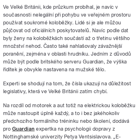
Ve Velké Británii, kde průzkum probíhal, je navíc v
současnosti nelegální při pohybu ve veřejném prostoru
používat soukromé koloběžky. Lidé si je ale můžou
půjčovat od oficiálních poskytovatelů. Navíc podle dat
byly ženy na koloběžkách součástí až o třetinu většího
množství nehod. Často také nahlašovaly závažnější
poranění, zejména v oblasti hrudníku. Jedním z důvodů
může být podle britského serveru Guardian, že výška
řídítek je obvykle nastavena na mužské tělo.
Experti se shodují na tom, že čísla ukazují na důležitost
legislativy, která ve Velké Británii zatím chybí.
Na rozdíl od motorek a aut totiž na elektrickou koloběžku
může nastoupit úplně každý, a to i bez jakéhokoliv
předchozího formálního tréninku nebo školení, dodává
pro
Guardian
expertka na psychologii dopravy z
Nottinghamské univerzity Petya Ventsislavova. „E-