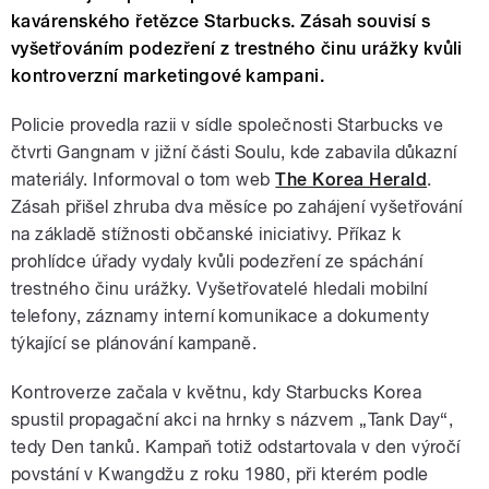
kavárenského řetězce Starbucks. Zásah souvisí s
vyšetřováním podezření z trestného činu urážky kvůli
kontroverzní marketingové kampani.
Policie provedla razii v sídle společnosti Starbucks ve
čtvrti Gangnam v jižní části Soulu, kde zabavila důkazní
materiály. Informoval o tom web
The Korea Herald
.
Zásah přišel zhruba dva měsíce po zahájení vyšetřování
na základě stížnosti občanské iniciativy. Příkaz k
prohlídce úřady vydaly kvůli podezření ze spáchání
trestného činu urážky. Vyšetřovatelé hledali mobilní
telefony, záznamy interní komunikace a dokumenty
týkající se plánování kampaně.
Kontroverze začala v květnu, kdy Starbucks Korea
spustil propagační akci na hrnky s názvem „Tank Day“,
tedy Den tanků. Kampaň totiž odstartovala v den výročí
povstání v Kwangdžu z roku 1980, při kterém podle