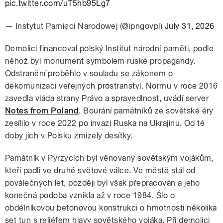
pic.twitter.com/uT5hb95Lg7
— Instytut Pamięci Narodowej (@ipngovpl)
July 31, 2026
Demolici financoval polský Institut národní paměti, podle
něhož byl monument symbolem ruské propagandy.
Odstranění proběhlo v souladu se zákonem o
dekomunizaci veřejných prostranství. Normu v roce 2016
zavedla vláda strany Právo a spravedlnost, uvádí server
Notes from Poland
. Bourání památníků ze sovětské éry
zesílilo v roce 2022 po invazi Ruska na Ukrajinu. Od té
doby jich v Polsku zmizely desítky.
Památník v Pyrzycích byl věnovaný sovětským vojákům,
kteří padli ve druhé světové válce. Ve městě stál od
poválečných let, později byl však přepracován a jeho
konečná podoba vznikla až v roce 1984. Šlo o
obdélníkovou betonovou konstrukci o hmotnosti několika
set tun s reliéfem hlavy sovětského vojáka. Při demolici