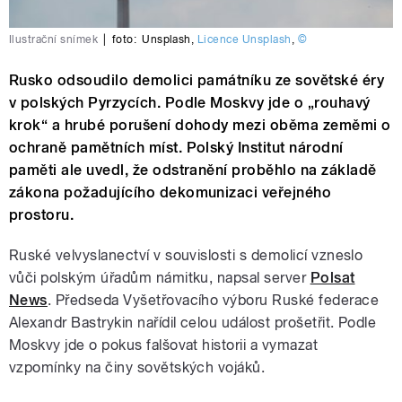
Ilustrační snímek
|
foto:
Unsplash
,
Licence Unsplash
,
©
Rusko odsoudilo demolici památníku ze sovětské éry
v polských Pyrzycích. Podle Moskvy jde o „rouhavý
krok“ a hrubé porušení dohody mezi oběma zeměmi o
ochraně pamětních míst. Polský Institut národní
paměti ale uvedl, že odstranění proběhlo na základě
zákona požadujícího dekomunizaci veřejného
prostoru.
Ruské velvyslanectví v souvislosti s demolicí vzneslo
vůči polským úřadům námitku, napsal server
Polsat
News
. Předseda Vyšetřovacího výboru Ruské federace
Alexandr Bastrykin nařídil celou událost prošetřit. Podle
Moskvy jde o pokus falšovat historii a vymazat
vzpomínky na činy sovětských vojáků.