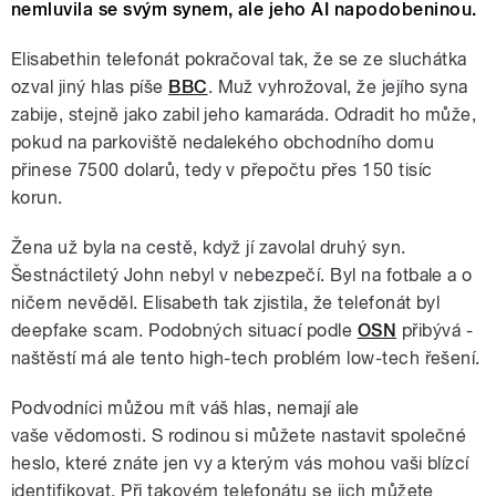
nemluvila se svým synem, ale jeho AI napodobeninou.
Elisabethin telefonát pokračoval tak, že se ze sluchátka
ozval jiný hlas píše
BBC
. Muž vyhrožoval, že jejího syna
zabije, stejně jako zabil jeho kamaráda. Odradit ho může,
pokud na parkoviště nedalekého obchodního domu
přinese 7500 dolarů, tedy v přepočtu přes 150 tisíc
korun.
Žena už byla na cestě, když jí zavolal druhý syn.
Šestnáctiletý John nebyl v nebezpečí. Byl na fotbale a o
ničem nevěděl. Elisabeth tak zjistila, že telefonát byl
deepfake scam. Podobných situací podle
OSN
přibývá -
naštěstí má ale tento high-tech problém low-tech řešení.
Podvodníci můžou mít váš hlas, nemají ale
vaše vědomosti. S rodinou si můžete nastavit společné
heslo, které znáte jen vy a kterým vás mohou vaši blízcí
identifikovat. Při takovém telefonátu se jich můžete