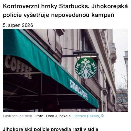
Kontroverzní hrnky Starbucks. Jihokorejská
policie vyšetřuje nepovedenou kampaň
5. srpen 2026
Ilustrační snímek
|
foto:
Dom J
,
Pexels
,
Licence Pexels
,
©
Jihokorejská policie provedla razii v sídle