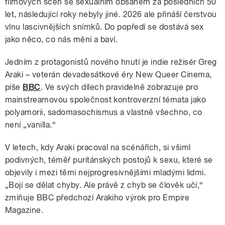
filmových scén se sexuálním obsahem za posledních 50
let, následující roky nebyly jiné. 2026 ale přináší čerstvou
vlnu lascivnějších snímků. Do popředí se dostává sex
jako něco, co nás mění a baví.
Jedním z protagonistů nového hnutí je indie režisér Greg
Araki – veterán devadesátkové éry New Queer Cinema,
píše
BBC
. Ve svých dílech pravidelně zobrazuje pro
mainstreamovou společnost kontroverzní témata jako
polyamorii, sadomasochismus a vlastně všechno, co
není „vanilla.“
V letech, kdy Araki pracoval na scénářích, si všiml
podivných, téměř puritánských postojů k sexu, které se
objevily i mezi těmi nejprogresivnějšími mladými lidmi.
„Bojí se dělat chyby. Ale právě z chyb se člověk učí,“
zmiňuje BBC předchozí Arakiho výrok pro Empire
Magazine.