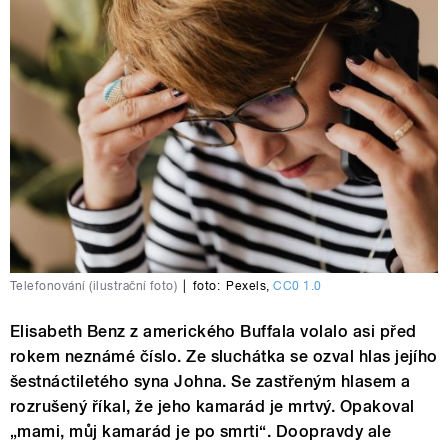
Telefonování (ilustrační foto)
|
foto:
Pexels
,
CC0 1.0
Elisabeth Benz z amerického Buffala volalo asi před
rokem neznámé číslo. Ze sluchátka se ozval hlas jejího
šestnáctiletého syna Johna. Se zastřeným hlasem a
rozrušený říkal, že jeho kamarád je mrtvý. Opakoval
„mami, můj kamarád je po smrti“. Doopravdy ale