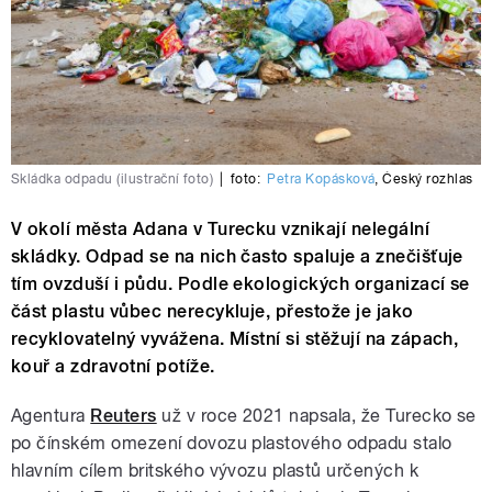
Skládka odpadu (ilustrační foto)
|
foto:
Petra Kopásková
,
Český rozhlas
V okolí města Adana v Turecku vznikají nelegální
skládky. Odpad se na nich často spaluje a znečišťuje
tím ovzduší i půdu. Podle ekologických organizací se
část plastu vůbec nerecykluje, přestože je jako
recyklovatelný vyvážena. Místní si stěžují na zápach,
kouř a zdravotní potíže.
Agentura
Reuters
už v roce 2021 napsala, že Turecko se
po čínském omezení dovozu plastového odpadu stalo
hlavním cílem britského vývozu plastů určených k