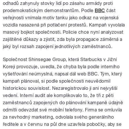
odhadů zahynuly stovky lidí po zásahu armády proti
prodemokratickým demonstrantům. Podle
BBC
část
veřejnosti vnímala motiv tanku jako odkaz na vojenská
vozidla nasazená při potlačení protestů. Kampaň vyvolala
masový bojkot společnosti. Policie chce nyní analyzovat
zajištěné důkazy a zjistit, zda byla propagace záměrná a
jaký byl rozsah zapojení jednotlivých zaměstnanců.
Společnost Shinsegae Group, která Starbucks v Jižní
Koreji provozuje, uvedla, že chyba byla podle interního
vyšetřování neúmyslná, napsal dál web BBC. Tým, který
kampaň plánoval, si podle společnosti neuvědomil
historickou souvislost. Nezaregistrovalo ji ani nejvyšší
vedení. Interní audit ale komplikovalo to, že tři z pěti
zaměstnanců zapojených do plánování kampaně údajně
odmítli odevzdat své mobilní telefony. Firma se omluvila
za nevhodný marketing, odvolala svého generálního
ředitele a v červnu na půl dne uzavřela pobočky, aby se