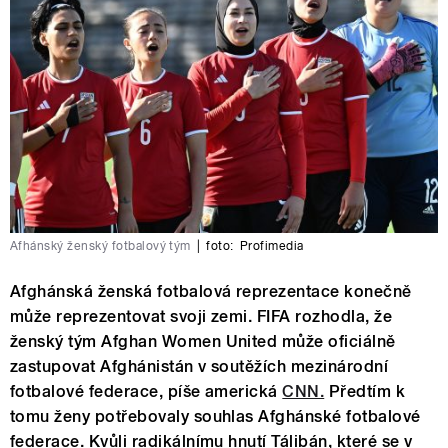
Afhánský ženský fotbalový tým
|
foto:
Profimedia
Afghánská ženská fotbalová reprezentace konečně
může reprezentovat svoji zemi. FIFA rozhodla, že
ženský tým Afghan Women United může oficiálně
zastupovat Afghánistán v soutěžích mezinárodní
fotbalové federace, píše americká
CNN.
Předtím k
tomu ženy potřebovaly souhlas Afghánské fotbalové
federace. Kvůli radikálnímu hnutí Tálibán, které se v