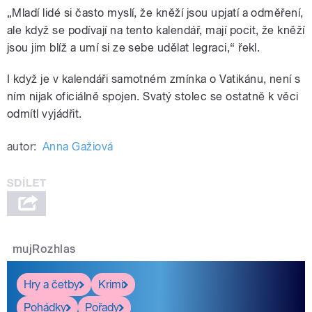
„Mladí lidé si často myslí, že kněží jsou upjatí a odměření,
ale když se podívají na tento kalendář, mají pocit, že kněží
jsou jim blíž a umí si ze sebe udělat legraci,“ řekl.
I když je v kalendáři samotném zmínka o Vatikánu, není s
ním nijak oficiálně spojen. Svatý stolec se ostatně k věci
odmítl vyjádřit.
autor:
Anna Gažiová
mujRozhlas
Hry a četby
Krimi
Pohádky
Pořady