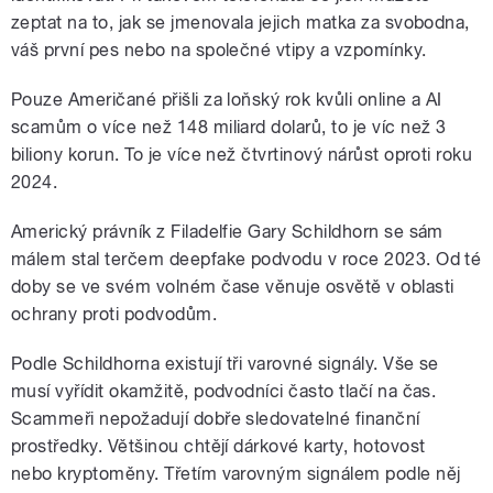
zeptat na to, jak se jmenovala jejich matka za svobodna,
váš první pes nebo na společné vtipy a vzpomínky.
Pouze Američané přišli za loňský rok kvůli online a AI
scamům o více než 148 miliard dolarů, to je víc než 3
biliony korun. To je více než čtvrtinový nárůst oproti roku
2024.
Americký právník z Filadelfie Gary Schildhorn se sám
málem stal terčem deepfake podvodu v roce 2023. Od té
doby se ve svém volném čase věnuje osvětě v oblasti
ochrany proti podvodům.
Podle Schildhorna existují tři varovné signály. Vše se
musí vyřídit okamžitě, podvodníci často tlačí na čas.
Scammeři nepožadují dobře sledovatelné finanční
prostředky. Většinou chtějí dárkové karty, hotovost
nebo kryptoměny. Třetím varovným signálem podle něj