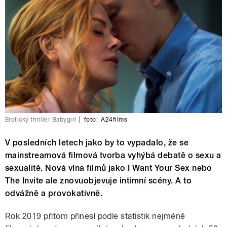
Erotický thriller Babygirl
|
foto:
A24films
V posledních letech jako by to vypadalo, že se
mainstreamová filmová tvorba vyhýbá debatě o sexu a
sexualitě. Nová vlna filmů jako I Want Your Sex nebo
The Invite ale znovuobjevuje intimní scény. A to
odvážně a provokativně.
Rok 2019 přitom přinesl podle statistik nejméně