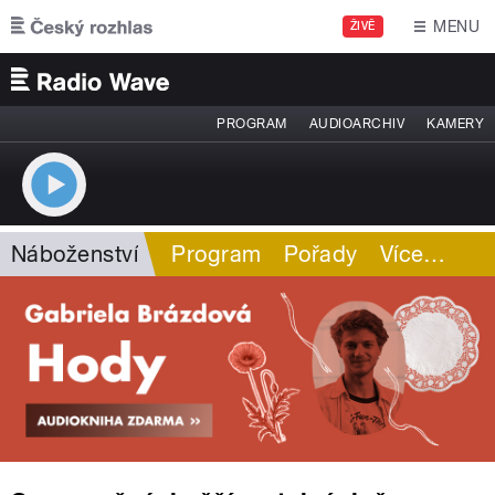
Přejít k hlavnímu obsahu
MENU
ŽIVĚ
PROGRAM
AUDIOARCHIV
KAMERY
Náboženství
Program
Pořady
Více
…