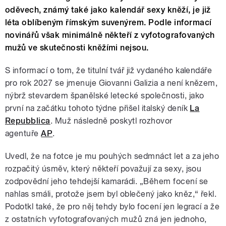
oděvech, známý také jako kalendář sexy kněží, je již
léta oblíbeným římským suvenýrem. Podle informací
novinářů však minimálně někteří z vyfotografovaných
mužů ve skutečnosti kněžími nejsou.
S informací o tom, že titulní tvář již vydaného kalendáře
pro rok 2027 se jmenuje Giovanni Galizia a není knězem,
nýbrž stevardem španělské letecké společnosti, jako
první na začátku tohoto týdne přišel italský deník
La
Repubblica
. Muž následně poskytl rozhovor
agentuře
AP
.
Uvedl, že na fotce je mu pouhých sedmnáct let a za jeho
rozpačitý úsměv, který někteří považují za sexy, jsou
zodpovědní jeho tehdejší kamarádi. „Během focení se
nahlas smáli, protože jsem byl oblečený jako kněz,
“
řekl.
Podotkl také, že pro něj tehdy bylo focení jen legrací a že
z ostatních vyfotografovaných mužů zná jen jednoho,