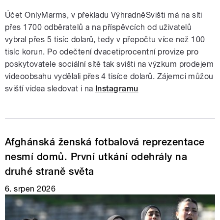
Účet OnlyMarms, v překladu VýhradněSvišti má na síti
přes 1700 odběratelů a na příspěvcích od uživatelů
vybral přes 5 tisíc dolarů, tedy v přepočtu více než 100
tisíc korun. Po odečtení dvacetiprocentní provize pro
poskytovatele sociální sítě tak svišti na výzkum prodejem
videoobsahu vydělali přes 4 tisíce dolarů. Zájemci můžou
sviští videa sledovat i na
Instagramu
Afghánská ženská fotbalová reprezentace
nesmí domů. První utkání odehrály na
druhé straně světa
6. srpen 2026