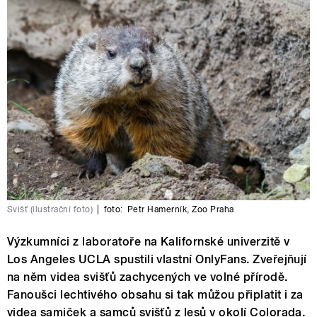
Svišť (ilustrační foto)
|
foto:
Petr Hamerník
,
Zoo Praha
Výzkumníci z laboratoře na Kalifornské univerzitě v
Los Angeles UCLA spustili vlastní OnlyFans. Zveřejňují
na něm videa svišťů zachycených ve volné přírodě.
Fanoušci lechtivého obsahu si tak můžou připlatit i za
videa samiček a samců svišťů z lesů v okolí Colorada.