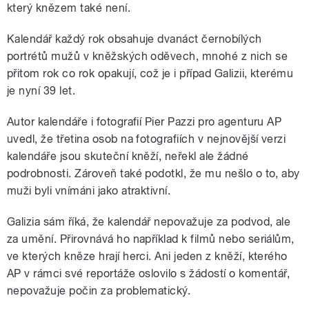
který knězem také není.
Kalendář každý rok obsahuje dvanáct černobílých
portrétů mužů v kněžských oděvech, mnohé z nich se
přitom rok co rok opakují, což je i případ Galizii, kterému
je nyní 39 let.
Autor kalendáře i fotografií Pier Pazzi pro agenturu AP
uvedl, že třetina osob na fotografiích v nejnovější verzi
kalendáře jsou skuteční kněží, neřekl ale žádné
podrobnosti. Zároveň také podotkl, že mu nešlo o to, aby
muži byli vnímáni jako atraktivní.
Galizia sám říká, že kalendář nepovažuje za podvod, ale
za umění. Přirovnává ho například k filmů nebo seriálům,
ve kterých kněze hrají herci. Ani jeden z kněží, kterého
AP v rámci své reportáže oslovilo s žádostí o komentář,
nepovažuje počin za problematický.