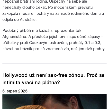
nepoznal bratr ani rodina. Úspěchy na sebe ale
nenechaly dlouho čekat. Po mocenském převratu
zakopala medaile i poháry na zahradě rodinného domu a
odjela do Austrálie.
Podobný příběh má každá z reprezentantek
Afghánistánu. A přestože jejich první společné zápasy –
přáteláky proti Cookovým ostrovům, prohrály 0:1 a 0:3,
návrat na trávník pro ně znamená víc, než jen dvě prohry.
Hollywood už není sex-free zónou. Proč se
intimita vrací na plátna?
6. srpen 2026