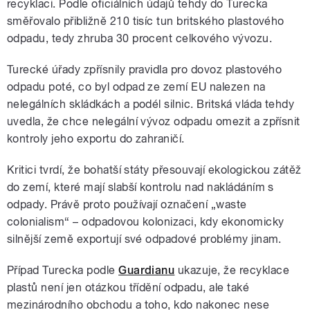
recyklaci. Podle oficiálních údajů tehdy do Turecka
směřovalo přibližně 210 tisíc tun britského plastového
odpadu, tedy zhruba 30 procent celkového vývozu.
Turecké úřady zpřísnily pravidla pro dovoz plastového
odpadu poté, co byl odpad ze zemí EU nalezen na
nelegálních skládkách a podél silnic. Britská vláda tehdy
uvedla, že chce nelegální vývoz odpadu omezit a zpřísnit
kontroly jeho exportu do zahraničí.
Kritici tvrdí, že bohatší státy přesouvají ekologickou zátěž
do zemí, které mají slabší kontrolu nad nakládáním s
odpady. Právě proto používají označení „waste
colonialism“ – odpadovou kolonizaci, kdy ekonomicky
silnější země exportují své odpadové problémy jinam.
Případ Turecka podle
Guardianu
ukazuje, že recyklace
plastů není jen otázkou třídění odpadu, ale také
mezinárodního obchodu a toho, kdo nakonec nese