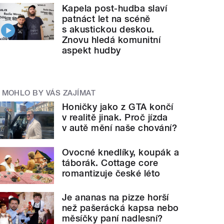
Kapela post-hudba slaví
patnáct let na scéně
s akustickou deskou.
Znovu hledá komunitní
aspekt hudby
MOHLO BY VÁS ZAJÍMAT
Honičky jako z GTA končí
v realitě jinak. Proč jízda
v autě mění naše chování?
Ovocné knedlíky, koupák a
táborák. Cottage core
romantizuje české léto
Je ananas na pizze horší
než pašerácká kapsa nebo
měsíčky paní nadlesní?