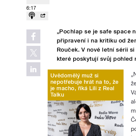
6:17
„Pochlap se je safe space n
připravení i na kritiku od ž
Rouček. V nové letní sérii s
které poskytují svůj pohled
„
Uvědomělý muž si
nepotřebuje hrát na to, že
ž
je macho, říká Lili z Real
Vá
Talku
a
m
Č
p