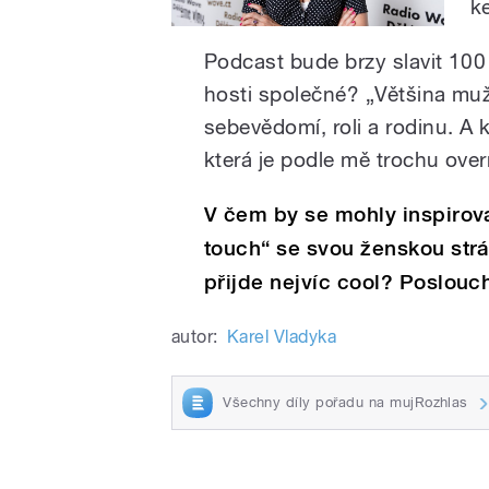
k
Podcast bude brzy slavit 100 
hosti společné? „Většina muž
sebevědomí, roli a rodinu. A 
která je podle mě trochu over
V čem by se mohly inspirov
touch“ se svou ženskou st
přijde nejvíc cool? Poslouc
autor:
Karel Vladyka
Všechny díly pořadu na mujRozhlas