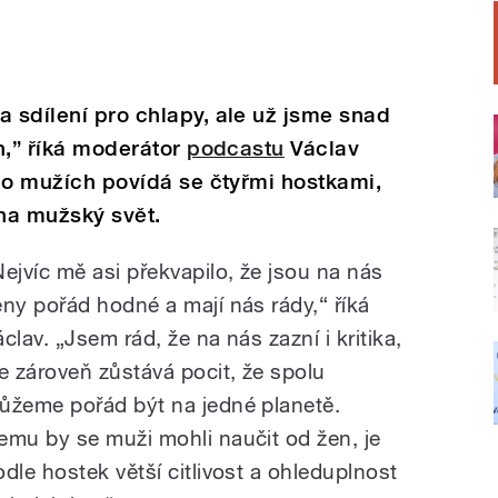
a sdílení pro chlapy, ale už jsme snad
en,” říká moderátor
podcastu
Václav
i o mužích povídá se čtyřmi hostkami,
 na mužský svět.
Nejvíc mě asi překvapilo, že jsou na nás
eny pořád hodné a mají nás rády,“ říká
clav. „Jsem rád, že na nás zazní i kritika,
le zároveň zůstává pocit, že spolu
ůžeme pořád být na jedné planetě.
emu by se muži mohli naučit od žen, je
odle hostek větší citlivost a ohleduplnost