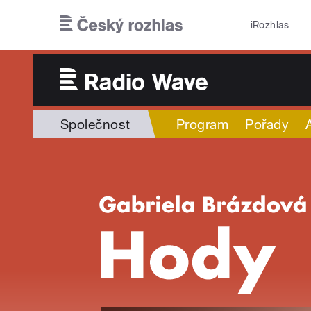
Přejít k hlavnímu obsahu
iRozhlas
Společnost
Program
Pořady