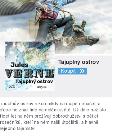
Tajuplný ostrov
Koupit
Lincolnův ostrov nikdo nikdy na mapě nenašel, a
přece ho znají lidé na celém světě. Už déle než sto
třicet let na něm prožívají dobrodružství s pěticí
trosečníků, kteří na něm našli útočiště, a hlavně
nejedno tajemství.