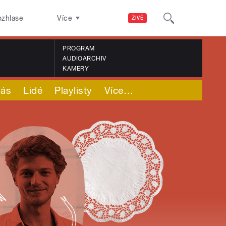
ozhlase
Více
ŽIVĚ
PROGRAM
AUDIOARCHIV
KAMERY
nás
Lidé
Playlisty
Více
…