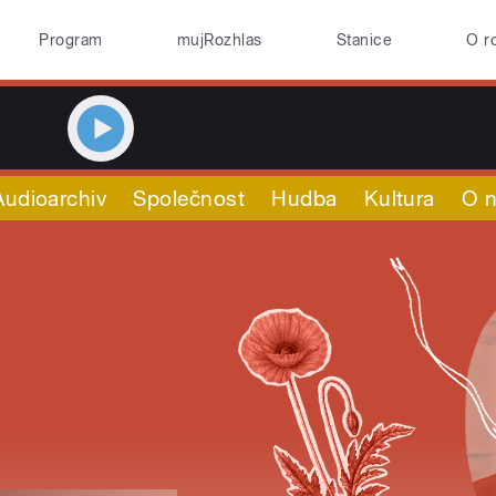
Program
mujRozhlas
Stanice
O r
Audioarchiv
Společnost
Hudba
Kultura
O 