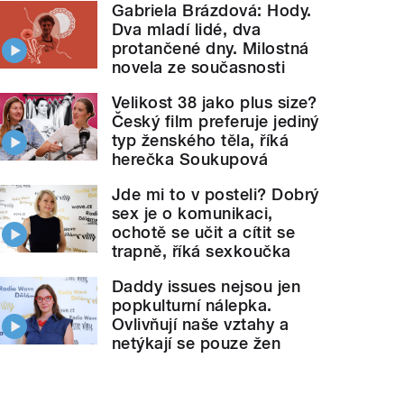
Gabriela Brázdová: Hody.
Dva mladí lidé, dva
protančené dny. Milostná
novela ze současnosti
Velikost 38 jako plus size?
Český film preferuje jediný
typ ženského těla, říká
herečka Soukupová
Jde mi to v posteli? Dobrý
sex je o komunikaci,
ochotě se učit a cítit se
trapně, říká sexkoučka
Daddy issues nejsou jen
popkulturní nálepka.
Ovlivňují naše vztahy a
netýkají se pouze žen