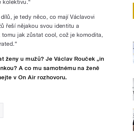
e kolektivu.“
dílů, je tedy něco, co mají Václavovi
ů řeší nějakou svou identitu a
k tomu jak zůstat cool, což je komodita,
rated.“
at ženy u mužů? Je Václav Rouček „in
ránkou? A co mu samotnému na ženě
hejte v On Air rozhovoru.