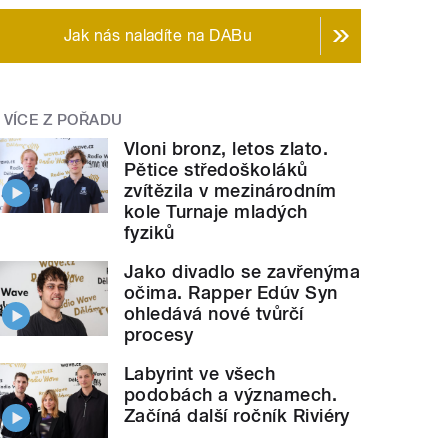
Jak nás naladíte na DABu
VÍCE Z POŘADU
Vloni bronz, letos zlato.
Pětice středoškoláků
zvítězila v mezinárodním
kole Turnaje mladých
fyziků
Jako divadlo se zavřenýma
očima. Rapper Edúv Syn
ohledává nové tvůrčí
procesy
Labyrint ve všech
podobách a významech.
Začíná další ročník Riviéry