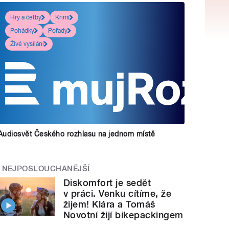
Hry a četby
Krimi
Pohádky
Pořady
Živé vysílání
Audiosvět Českého rozhlasu na jednom místě
NEJPOSLOUCHANĚJŠÍ
Diskomfort je sedět
v práci. Venku cítíme, že
žijem! Klára a Tomáš
Novotní žijí bikepackingem