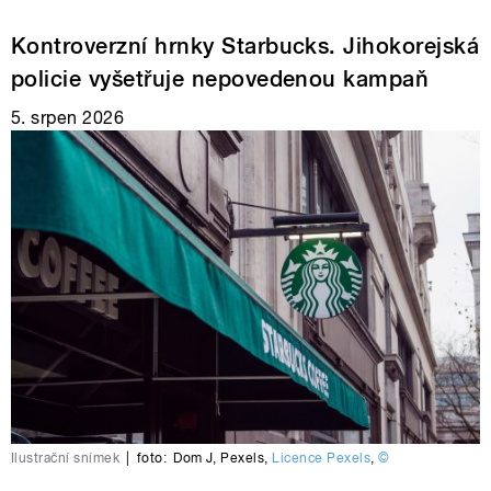
Kontroverzní hrnky Starbucks. Jihokorejská
policie vyšetřuje nepovedenou kampaň
5. srpen 2026
Ilustrační snímek
|
foto:
Dom J
,
Pexels
,
Licence Pexels
,
©