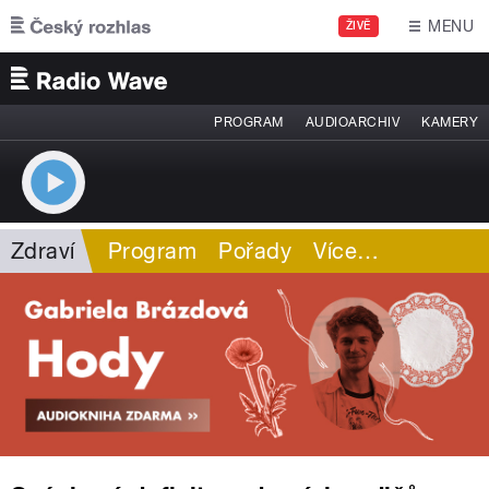
Přejít k hlavnímu obsahu
MENU
ŽIVĚ
PROGRAM
AUDIOARCHIV
KAMERY
Zdraví
Program
Pořady
Více
…