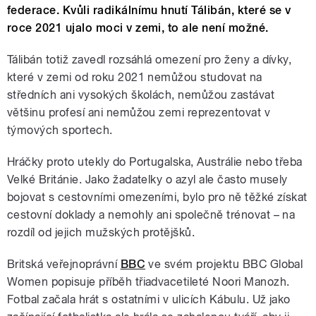
federace. Kvůli radikálnímu hnutí Tálibán, které se v
roce 2021 ujalo moci v zemi, to ale není možné.
Tálibán totiž zavedl rozsáhlá omezení pro ženy a dívky,
které v zemi od roku 2021 nemůžou studovat na
středních ani vysokých školách, nemůžou zastávat
většinu profesí ani nemůžou zemi reprezentovat v
týmových sportech.
Hráčky proto utekly do Portugalska, Austrálie nebo třeba
Velké Británie. Jako žadatelky o azyl ale často musely
bojovat s cestovními omezeními, bylo pro ně těžké získat
cestovní doklady a nemohly ani společně trénovat – na
rozdíl od jejich mužských protějšků.
Britská veřejnoprávní
BBC
ve svém projektu BBC Global
Women popisuje příběh třiadvacetileté Noori Manozh.
Fotbal začala hrát s ostatními v ulicích Kábulu. Už jako