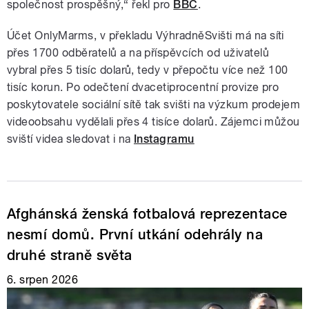
společnost prospěšný,“ řekl pro
BBC
.
Účet OnlyMarms, v překladu VýhradněSvišti má na síti
přes 1700 odběratelů a na příspěvcích od uživatelů
vybral přes 5 tisíc dolarů, tedy v přepočtu více než 100
tisíc korun. Po odečtení dvacetiprocentní provize pro
poskytovatele sociální sítě tak svišti na výzkum prodejem
videoobsahu vydělali přes 4 tisíce dolarů. Zájemci můžou
sviští videa sledovat i na
Instagramu
Afghánská ženská fotbalová reprezentace
nesmí domů. První utkání odehrály na
druhé straně světa
6. srpen 2026