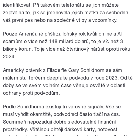
identifikovat. Při takovém telefonátu se jich můžete
zeptat na to, jak se jmenovala jejich matka za svobodna,
váš první pes nebo na společné vtipy a vzpomínky.
Pouze Američané přišli za loňský rok kvůli online a AI
scamům o více než 148 miliard dolarů, to je víc než 3
biliony korun. To je více než čtvrtinový nárůst oproti roku
2024.
Americký právník z Filadelfie Gary Schildhorn se sám
málem stal terčem deepfake podvodu v roce 2023. Od té
doby se ve svém volném čase věnuje osvětě v oblasti
ochrany proti podvodům.
Podle Schildhorna existují tři varovné signály. Vše se
musí vyřídit okamžitě, podvodníci často tlačí na čas.
Scammeři nepožadují dobře sledovatelné finanční
prostředky. Většinou chtějí dárkové karty, hotovost