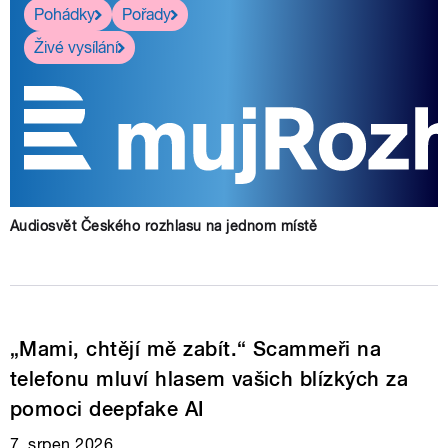
Pohádky
Pořady
Živé vysílání
Audiosvět Českého rozhlasu na jednom místě
„Mami, chtějí mě zabít.“ Scammeři na
telefonu mluví hlasem vašich blízkých za
pomoci deepfake AI
7. srpen 2026