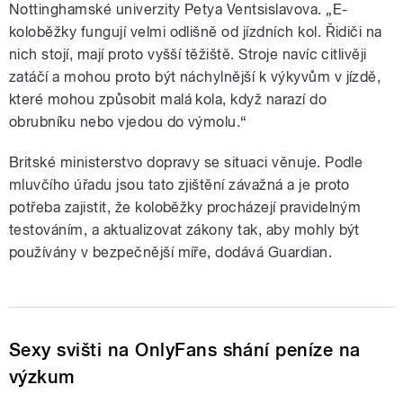
Nottinghamské univerzity Petya Ventsislavova. „E-
koloběžky fungují velmi odlišně od jízdních kol. Řidiči na
nich stojí, mají proto vyšší těžiště. Stroje navíc citlivěji
zatáčí a mohou proto být náchylnější k výkyvům v jízdě,
které mohou způsobit malá kola, když narazí do
obrubníku nebo vjedou do výmolu.“
Britské ministerstvo dopravy se situaci věnuje. Podle
mluvčího úřadu jsou tato zjištění závažná a je proto
potřeba zajistit, že koloběžky procházejí pravidelným
testováním, a aktualizovat zákony tak, aby mohly být
používány v bezpečnější míře, dodává Guardian.
Sexy svišti na OnlyFans shání peníze na
výzkum