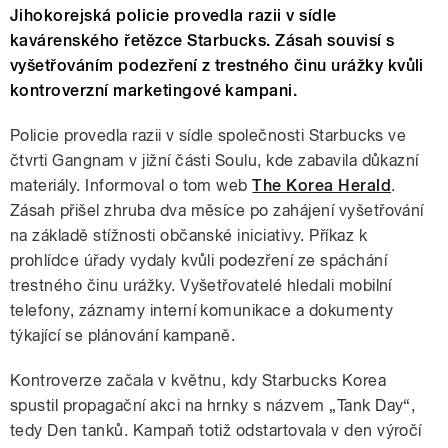
Jihokorejská policie provedla razii v sídle
kavárenského řetězce Starbucks. Zásah souvisí s
vyšetřováním podezření z trestného činu urážky kvůli
kontroverzní marketingové kampani.
Policie provedla razii v sídle společnosti Starbucks ve
čtvrti Gangnam v jižní části Soulu, kde zabavila důkazní
materiály. Informoval o tom web
The Korea Herald
.
Zásah přišel zhruba dva měsíce po zahájení vyšetřování
na základě stížnosti občanské iniciativy. Příkaz k
prohlídce úřady vydaly kvůli podezření ze spáchání
trestného činu urážky. Vyšetřovatelé hledali mobilní
telefony, záznamy interní komunikace a dokumenty
týkající se plánování kampaně.
Kontroverze začala v květnu, kdy Starbucks Korea
spustil propagační akci na hrnky s názvem „Tank Day“,
tedy Den tanků. Kampaň totiž odstartovala v den výročí