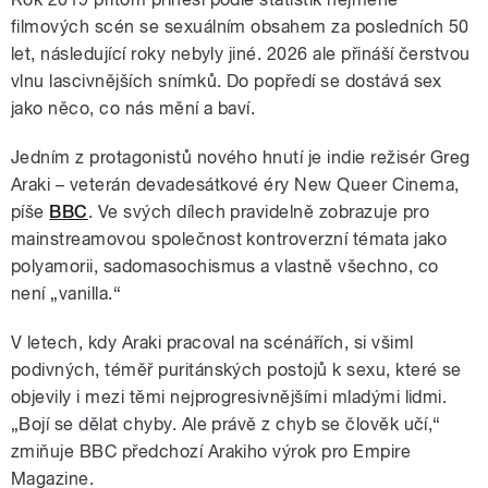
filmových scén se sexuálním obsahem za posledních 50
let, následující roky nebyly jiné. 2026 ale přináší čerstvou
vlnu lascivnějších snímků. Do popředí se dostává sex
jako něco, co nás mění a baví.
Jedním z protagonistů nového hnutí je indie režisér Greg
Araki – veterán devadesátkové éry New Queer Cinema,
píše
BBC
. Ve svých dílech pravidelně zobrazuje pro
mainstreamovou společnost kontroverzní témata jako
polyamorii, sadomasochismus a vlastně všechno, co
není „vanilla.“
V letech, kdy Araki pracoval na scénářích, si všiml
podivných, téměř puritánských postojů k sexu, které se
objevily i mezi těmi nejprogresivnějšími mladými lidmi.
„Bojí se dělat chyby. Ale právě z chyb se člověk učí,“
zmiňuje BBC předchozí Arakiho výrok pro Empire
Magazine.