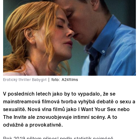
Erotický thriller Babygirl
|
foto:
A24films
V posledních letech jako by to vypadalo, že se
mainstreamová filmová tvorba vyhýbá debatě o sexu a
sexualitě. Nová vlna filmů jako I Want Your Sex nebo
The Invite ale znovuobjevuje intimní scény. A to
odvážně a provokativně.
Rok 2019 přitom přinesl podle statistik nejméně