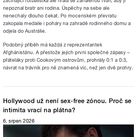
začínající fotbalistka ale hrála se zahalenou tváří, aby ji
nepoznal bratr ani rodina. Úspěchy na sebe ale
nenechaly dlouho čekat. Po mocenském převratu
zakopala medaile i poháry na zahradě rodinného domu a
odjela do Austrálie.
Podobný příběh má každá z reprezentantek
Afghánistánu. A přestože jejich první společné zápasy –
přáteláky proti Cookovým ostrovům, prohrály 0:1 a 0:3,
návrat na trávník pro ně znamená víc, než jen dvě prohry.
Hollywood už není sex-free zónou. Proč se
intimita vrací na plátna?
6. srpen 2026