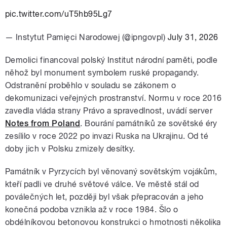
pic.twitter.com/uT5hb95Lg7
— Instytut Pamięci Narodowej (@ipngovpl)
July 31, 2026
Demolici financoval polský Institut národní paměti, podle
něhož byl monument symbolem ruské propagandy.
Odstranění proběhlo v souladu se zákonem o
dekomunizaci veřejných prostranství. Normu v roce 2016
zavedla vláda strany Právo a spravedlnost, uvádí server
Notes from Poland
. Bourání památníků ze sovětské éry
zesílilo v roce 2022 po invazi Ruska na Ukrajinu. Od té
doby jich v Polsku zmizely desítky.
Památník v Pyrzycích byl věnovaný sovětským vojákům,
kteří padli ve druhé světové válce. Ve městě stál od
poválečných let, později byl však přepracován a jeho
konečná podoba vznikla až v roce 1984. Šlo o
obdélníkovou betonovou konstrukci o hmotnosti několika