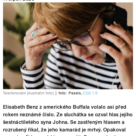
Telefonování (ilustrační foto)
|
foto:
Pexels
,
CC0 1.0
Elisabeth Benz z amerického Buffala volalo asi před
rokem neznámé číslo. Ze sluchátka se ozval hlas jejího
šestnáctiletého syna Johna. Se zastřeným hlasem a
rozrušený říkal, že jeho kamarád je mrtvý. Opakoval