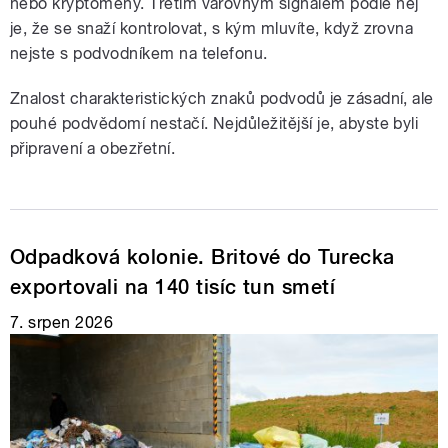
nebo kryptoměny. Třetím varovným signálem podle něj
je, že se snaží kontrolovat, s kým mluvíte, když zrovna
nejste s podvodníkem na telefonu.
Znalost charakteristických znaků podvodů je zásadní, ale
pouhé podvědomí nestačí. Nejdůležitější je, abyste byli
připravení a obezřetní.
Odpadková kolonie. Britové do Turecka
exportovali na 140 tisíc tun smetí
7. srpen 2026