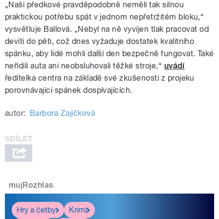
„Naši předkové pravděpodobně neměli tak silnou
praktickou potřebu spát v jednom nepřetržitém bloku,“
vysvětluje Ballová. „Nebyl na ně vyvíjen tlak pracovat od
devíti do pěti, což dnes vyžaduje dostatek kvalitního
spánku, aby lidé mohli další den bezpečně fungovat. Také
neřídili auta ani neobsluhovali těžké stroje,“
uvádí
ředitelka centra na základě své zkušenosti z projeku
porovnávající spánek dospívajících.
autor:
Barbora Zajíčková
mujRozhlas
Hry a četby
Krimi