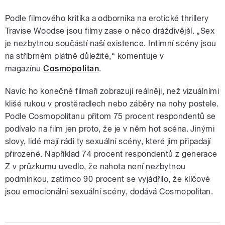
Podle filmového kritika a odborníka na erotické thrillery
Travise Woodse jsou filmy zase o něco dráždivější. „Sex
je nezbytnou součástí naší existence. Intimní scény jsou
na stříbrném plátně důležité,
“ komentuje v
magazínu
Cosmopolitan
.
Navíc ho konečně filmaři zobrazují reálněji, než vizuálními
klišé rukou v prostěradlech nebo záběry na nohy postele.
Podle Cosmopolitanu přitom 75 procent respondentů se
podívalo na film jen proto, že je v něm hot scéna. Jinými
slovy, lidé mají rádi ty sexuální scény, které jim připadají
přirozené. Například 74 procent respondentů z generace
Z v průzkumu uvedlo, že nahota není nezbytnou
podmínkou, zatímco 90 procent se vyjádřilo, že klíčové
jsou emocionální sexuální scény, dodává Cosmopolitan.