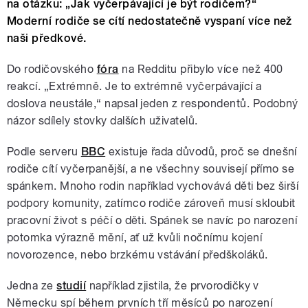
na otázku: „Jak vyčerpávající je být rodičem?“
Moderní rodiče se cítí nedostatečně vyspaní více než
naši předkové.
Do rodičovského
fóra
na Redditu přibylo více než 400
reakcí. „Extrémně. Je to extrémně vyčerpávající a
doslova neustále,“ napsal jeden z respondentů. Podobný
názor sdílely stovky dalších uživatelů.
Podle serveru
BBC
existuje řada důvodů, proč se dnešní
rodiče cítí vyčerpanější, a ne všechny souvisejí přímo se
spánkem. Mnoho rodin například vychovává děti bez širší
podpory komunity, zatímco rodiče zároveň musí skloubit
pracovní život s péčí o děti. Spánek se navíc po narození
potomka výrazně mění, ať už kvůli nočnímu kojení
novorozence, nebo brzkému vstávání předškoláků.
Jedna ze
studií
například zjistila, že prvorodičky v
Německu spí během prvních tří měsíců po narození