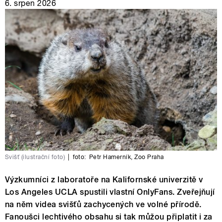
6. srpen 2026
Svišť (ilustrační foto)
|
foto:
Petr Hamerník
,
Zoo Praha
Výzkumníci z laboratoře na Kalifornské univerzitě v
Los Angeles UCLA spustili vlastní OnlyFans. Zveřejňují
na něm videa svišťů zachycených ve volné přírodě.
Fanoušci lechtivého obsahu si tak můžou připlatit i za