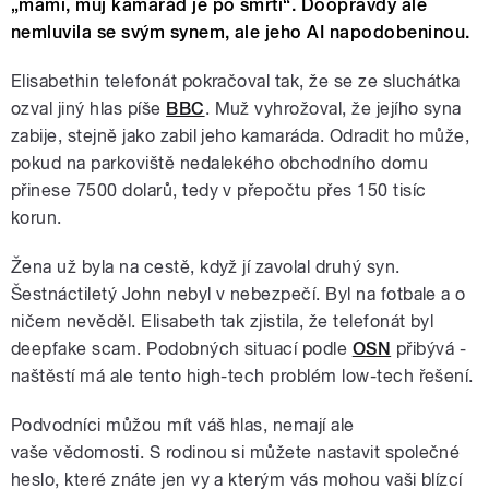
„mami, můj kamarád je po smrti“. Doopravdy ale
nemluvila se svým synem, ale jeho AI napodobeninou.
Elisabethin telefonát pokračoval tak, že se ze sluchátka
ozval jiný hlas píše
BBC
. Muž vyhrožoval, že jejího syna
zabije, stejně jako zabil jeho kamaráda. Odradit ho může,
pokud na parkoviště nedalekého obchodního domu
přinese 7500 dolarů, tedy v přepočtu přes 150 tisíc
korun.
Žena už byla na cestě, když jí zavolal druhý syn.
Šestnáctiletý John nebyl v nebezpečí. Byl na fotbale a o
ničem nevěděl. Elisabeth tak zjistila, že telefonát byl
deepfake scam. Podobných situací podle
OSN
přibývá -
naštěstí má ale tento high-tech problém low-tech řešení.
Podvodníci můžou mít váš hlas, nemají ale
vaše vědomosti. S rodinou si můžete nastavit společné
heslo, které znáte jen vy a kterým vás mohou vaši blízcí