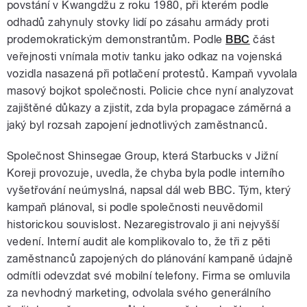
povstání v Kwangdžu z roku 1980, při kterém podle
odhadů zahynuly stovky lidí po zásahu armády proti
prodemokratickým demonstrantům. Podle
BBC
část
veřejnosti vnímala motiv tanku jako odkaz na vojenská
vozidla nasazená při potlačení protestů. Kampaň vyvolala
masový bojkot společnosti. Policie chce nyní analyzovat
zajištěné důkazy a zjistit, zda byla propagace záměrná a
jaký byl rozsah zapojení jednotlivých zaměstnanců.
Společnost Shinsegae Group, která Starbucks v Jižní
Koreji provozuje, uvedla, že chyba byla podle interního
vyšetřování neúmyslná, napsal dál web BBC. Tým, který
kampaň plánoval, si podle společnosti neuvědomil
historickou souvislost. Nezaregistrovalo ji ani nejvyšší
vedení. Interní audit ale komplikovalo to, že tři z pěti
zaměstnanců zapojených do plánování kampaně údajně
odmítli odevzdat své mobilní telefony. Firma se omluvila
za nevhodný marketing, odvolala svého generálního