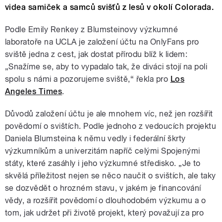
videa samiček a samců svišťů z lesů v okolí Colorada.
Podle Emily Renkey z Blumsteinovy výzkumné
laboratoře na UCLA je založení účtu na OnlyFans pro
sviště jedna z cest, jak dostat přírodu blíž k lidem:
„Snažíme se, aby to vypadalo tak, že diváci stojí na poli
spolu s námi a pozorujeme sviště,“ řekla pro
Los
Angeles Times
.
Důvodů založení účtu je ale mnohem víc, než jen rozšířit
povědomí o svištích. Podle jednoho z vedoucích projektu
Daniela Blumsteina k němu vedly i federální škrty
výzkumníkům a univerzitám napříč celými Spojenými
státy, které zasáhly i jeho výzkumné středisko. „Je to
skvělá příležitost nejen se něco naučit o svištích, ale taky
se dozvědět o hrozném stavu, v jakém je financování
vědy, a rozšířit povědomí o dlouhodobém výzkumu a o
tom, jak udržet při životě projekt, který považují za pro