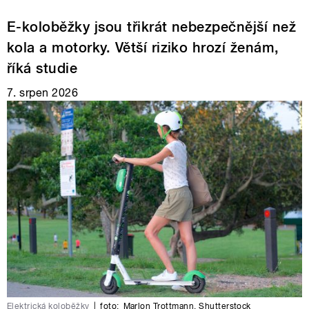
E-koloběžky jsou třikrát nebezpečnější než
kola a motorky. Větší riziko hrozí ženám,
říká studie
7. srpen 2026
Elektrická koloběžky
|
foto:
Marlon Trottmann
,
Shutterstock