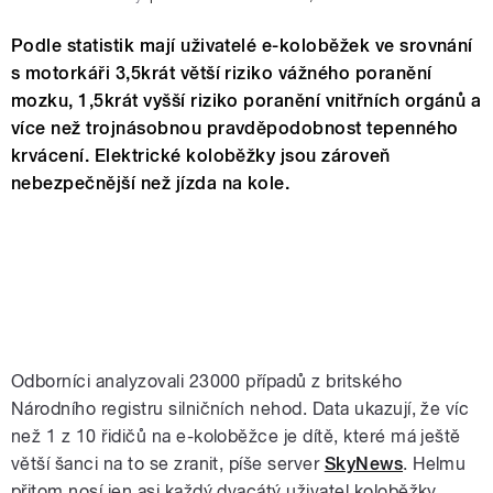
Podle statistik mají uživatelé e-koloběžek ve srovnání
s motorkáři 3,5krát větší riziko vážného poranění
mozku, 1,5krát vyšší riziko poranění vnitřních orgánů a
více než trojnásobnou pravděpodobnost tepenného
krvácení. Elektrické koloběžky jsou zároveň
nebezpečnější než jízda na kole.
Odborníci analyzovali 23000 případů z britského
Národního registru silničních nehod. Data ukazují, že víc
než 1 z 10 řidičů na e-koloběžce je dítě, které má ještě
větší šanci na to se zranit, píše server
SkyNews
. Helmu
přitom nosí jen asi každý dvacátý uživatel koloběžky.