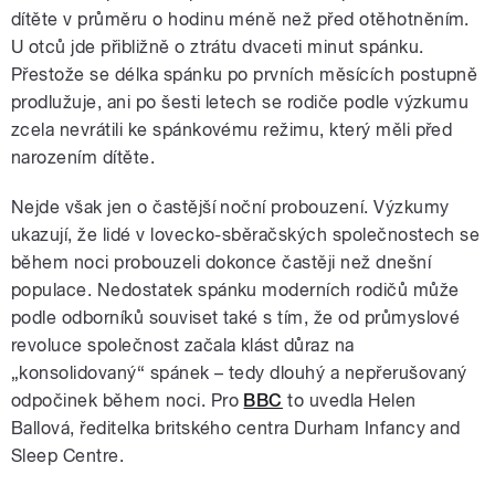
dítěte v průměru o hodinu méně než před otěhotněním.
U otců jde přibližně o ztrátu dvaceti minut spánku.
Přestože se délka spánku po prvních měsících postupně
prodlužuje, ani po šesti letech se rodiče podle výzkumu
zcela nevrátili ke spánkovému režimu, který měli před
narozením dítěte.
Nejde však jen o častější noční probouzení. Výzkumy
ukazují, že lidé v lovecko-sběračských společnostech se
během noci probouzeli dokonce častěji než dnešní
populace. Nedostatek spánku moderních rodičů může
podle odborníků souviset také s tím, že od průmyslové
revoluce společnost začala klást důraz na
„konsolidovaný“ spánek – tedy dlouhý a nepřerušovaný
odpočinek během noci. Pro
BBC
to uvedla Helen
Ballová, ředitelka britského centra Durham Infancy and
Sleep Centre.