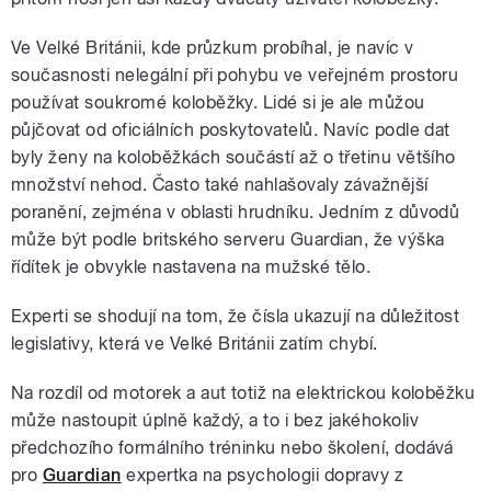
Ve Velké Británii, kde průzkum probíhal, je navíc v
současnosti nelegální při pohybu ve veřejném prostoru
používat soukromé koloběžky. Lidé si je ale můžou
půjčovat od oficiálních poskytovatelů. Navíc podle dat
byly ženy na koloběžkách součástí až o třetinu většího
množství nehod. Často také nahlašovaly závažnější
poranění, zejména v oblasti hrudníku. Jedním z důvodů
může být podle britského serveru Guardian, že výška
řídítek je obvykle nastavena na mužské tělo.
Experti se shodují na tom, že čísla ukazují na důležitost
legislativy, která ve Velké Británii zatím chybí.
Na rozdíl od motorek a aut totiž na elektrickou koloběžku
může nastoupit úplně každý, a to i bez jakéhokoliv
předchozího formálního tréninku nebo školení, dodává
pro
Guardian
expertka na psychologii dopravy z