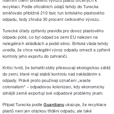
hlavním cílem britského vývozu plastů určených k
recyklaci. Podle oficiálních údajů tehdy do Turecka
směřovalo přibližně 210 tisíc tun britského plastového
odpadu, tedy zhruba 30 procent celkového vývozu.
Turecké úřady zpřísnily pravidla pro dovoz plastového
odpadu poté, co byl odpad ze zemí EU nalezen na
nelegálních skládkách a podél silnic. Britská vláda tehdy
uvedla, že chce nelegální vývoz odpadu omezit a zpřísnit
kontroly jeho exportu do zahraničí.
Kritici tvrdí, že bohatší státy přesouvají ekologickou zátěž
do zemí, které mají slabší kontrolu nad nakládáním s
odpady. Právě proto používají označení „waste
colonialism“ – odpadovou kolonizaci, kdy ekonomicky
silnější země exportují své odpadové problémy jinam.
Případ Turecka podle
Guardianu
ukazuje, že recyklace
plastů není jen otázkou třídění odpadu, ale také