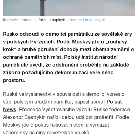
Ilustrační snímek
|
foto:
Unsplash
,
Licence Unsplash
,
©
Rusko odsoudilo demolici památníku ze sovětské éry
v polských Pyrzycích. Podle Moskvy jde o „rouhavý
krok“ a hrubé porušení dohody mezi oběma zeměmi o
ochraně pamětních míst. Polský Institut národní
paměti ale uvedl, že odstranění proběhlo na základě
zákona požadujícího dekomunizaci veřejného
prostoru.
Ruské velvyslanectví v souvislosti s demolicí vzneslo
vůči polským úřadům námitku, napsal server
Polsat
News
. Předseda Vyšetřovacího výboru Ruské federace
Alexandr Bastrykin nařídil celou událost prošetřit. Podle
Moskvy jde o pokus falšovat historii a vymazat
vzpomínky na činy sovětských vojáků.