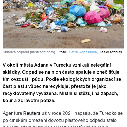
Skládka odpadu (ilustrační foto)
|
foto:
Petra Kopásková
,
Český rozhlas
V okolí města Adana v Turecku vznikají nelegální
skládky. Odpad se na nich často spaluje a znečišťuje
tím ovzduší i půdu. Podle ekologických organizací se
část plastu vůbec nerecykluje, přestože je jako
recyklovatelný vyvážena. Místní si stěžují na zápach,
kouř a zdravotní potíže.
Agentura
Reuters
už v roce 2021 napsala, že Turecko se
po čínském omezení dovozu plastového odpadu stalo