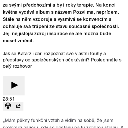
za svými předchozími alby i roky terapie. Na konci
května vydává album s názvem Pozvi ma, neprídem.
Stále na něm vzdoruje a vysmívá se konvencím a
odhaluje svá trápení ze stavu současné společnosti.
Její nejjistější zdroj inspirace se ale možná bude
muset změnit.
Jak se Katarzii daří rozpoznat své vlastní touhy a
představy od společenských očekávání? Poslechněte si
celý rozhovor
28:51
„Mám pěkný funkční vztah a vidím na sobě, že jsem
prolomila bariéru, kdy se dostanu na tu zdravou stranu. A