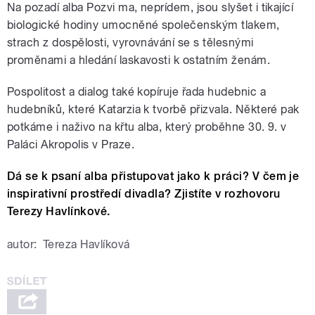
Na pozadí alba Pozvi ma, neprídem, jsou slyšet i tikající
biologické hodiny umocněné společenským tlakem,
strach z dospělosti, vyrovnávání se s tělesnými
proměnami a hledání laskavosti k ostatním ženám.
Pospolitost a dialog také kopíruje řada hudebnic a
hudebníků, které Katarzia k tvorbě přizvala. Některé pak
potkáme i naživo na křtu alba, který proběhne 30. 9. v
Paláci Akropolis v Praze.
Dá se k psaní alba přistupovat jako k práci? V čem je
inspirativní prostředí divadla? Zjistíte v rozhovoru
Terezy Havlínkové.
autor:
Tereza Havlíková