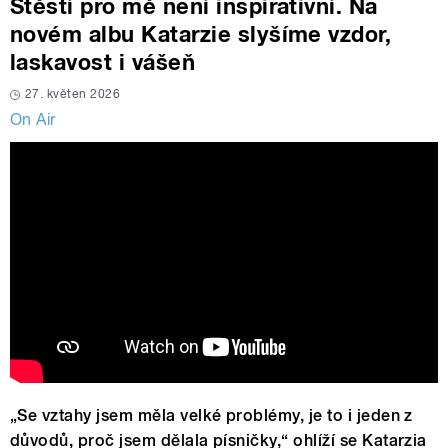
Štěstí pro mě není inspirativní. Na
novém albu Katarzie slyšíme vzdor,
laskavost i vášeň
27. květen 2026
On Air
„Se vztahy jsem měla velké problémy, je to i jeden z
důvodů, proč jsem dělala písničky,“ ohlíží se Katarzia