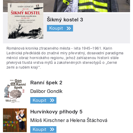
Šikmý kostel 3
Koupit
Románová kronika ztraceného města - léta 1945–1961. Karin
Lednická předkládá do značné míry převratný, dosavadní paradigma
měnící obraz hornického regionu, jehož zahlazenou historii stále
překrývá tlustá vrstva mýtů a zakořeněných stereotypů o „černé
zemi a rudém kraji“.
Ranní špek 2
Dalibor Gondík
Koupit
Hurvínkovy příhody 5
Miloš Kirschner a Helena Štáchová
Koupit