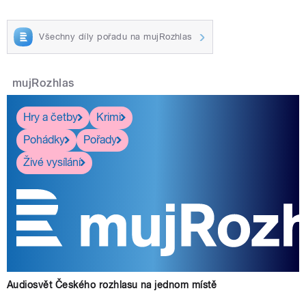
Všechny díly pořadu na mujRozhlas
mujRozhlas
Hry a četby
Krimi
Pohádky
Pořady
Živé vysílání
Audiosvět Českého rozhlasu na jednom místě