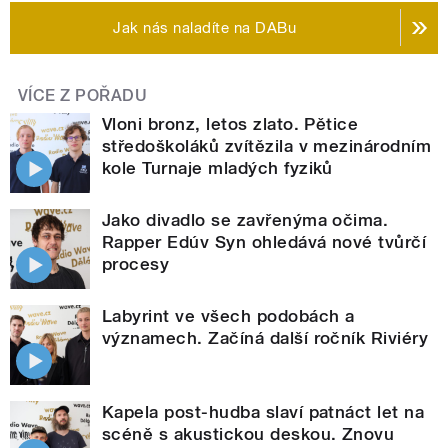
Jak nás naladíte na DABu
VÍCE Z POŘADU
Vloni bronz, letos zlato. Pětice
středoškoláků zvítězila v mezinárodním
kole Turnaje mladých fyziků
Jako divadlo se zavřenýma očima.
Rapper Edúv Syn ohledává nové tvůrčí
procesy
Labyrint ve všech podobách a
významech. Začíná další ročník Riviéry
Kapela post-hudba slaví patnáct let na
scéně s akustickou deskou. Znovu