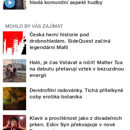
hledá komunitní aspekt hudby
MOHLO BY VÁS ZAJÍMAT
Česká herní historie pod
drobnohledem. SideQuest začíná
legendární Mafií
Haló, je čas Vstávat a ničit! Matter Tua
na debutu přetavují vztek v bezuzdnou
energii
Dendrofilní radovánky. Tichá přítelkyně
coby erotika botanika
Klavír a procítěnost jako z divadelních
prken. Edúv Syn překvapuje v nové