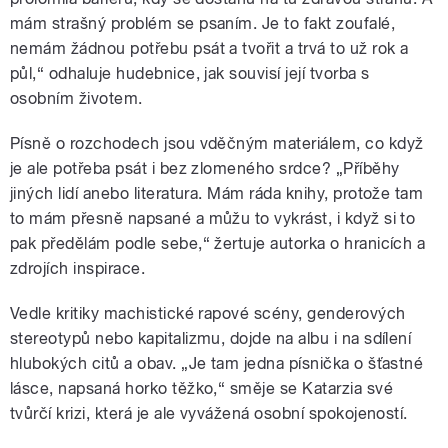
mám strašný problém se psaním. Je to fakt zoufalé,
nemám žádnou potřebu psát a tvořit a trvá to už rok a
půl,“ odhaluje hudebnice, jak souvisí její tvorba s
osobním životem.
Písně o rozchodech jsou vděčným materiálem, co když
je ale potřeba psát i bez zlomeného srdce? „Příběhy
jiných lidí anebo literatura. Mám ráda knihy, protože tam
to mám přesně napsané a můžu to vykrást, i když si to
pak předělám podle sebe,“ žertuje autorka o hranicích a
zdrojích inspirace.
Vedle kritiky machistické rapové scény, genderových
stereotypů nebo kapitalizmu, dojde na albu i na sdílení
hlubokých citů a obav. „Je tam jedna písnička o šťastné
lásce, napsaná horko těžko,“ směje se Katarzia své
tvůrčí krizi, která je ale vyvážená osobní spokojeností.