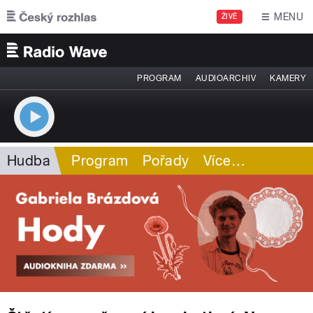
Přejít k hlavnímu obsahu
MENU
ŽIVĚ
PROGRAM
AUDIOARCHIV
KAMERY
Hudba
Program
Pořady
Více
…