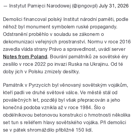
— Instytut Pamięci Narodowej (@ipngovpl)
July 31, 2026
Demolici financoval polský Institut národní paměti, podle
něhož byl monument symbolem ruské propagandy.
Odstranění proběhlo v souladu se zákonem o
dekomunizaci veřejných prostranství. Normu v roce 2016
zavedla vláda strany Právo a spravedlnost, uvádí server
Notes from Poland
. Bourání památníků ze sovětské éry
zesílilo v roce 2022 po invazi Ruska na Ukrajinu. Od té
doby jich v Polsku zmizely desítky.
Památník v Pyrzycích byl věnovaný sovětským vojákům,
kteří padli ve druhé světové válce. Ve městě stál od
poválečných let, později byl však přepracován a jeho
konečná podoba vznikla až v roce 1984. Šlo o
obdélníkovou betonovou konstrukci o hmotnosti několika
set tun s reliéfem hlavy sovětského vojáka. Při demolici
se v pátek shromáždilo přibližně 150 lidí.