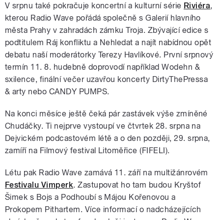
V srpnu také pokračuje koncertní a kulturní série
Riviéra
,
kterou Radio Wave pořádá společně s Galerií hlavního
města Prahy v zahradách zámku Troja. Zbývající edice s
podtitulem Ráj konfliktu a Nehledat a najít nabídnou opět
debatu naší moderátorky Terezy Havlíkové. První srpnový
termín 11. 8. hudebně doprovodí například Wodehn &
sxilence, finální večer uzavřou koncerty DirtyThePressa
& arty nebo CANDY PUMPS.
Na konci měsíce ještě čeká pár zastávek výše zmíněné
Chudáčky. Ti nejprve vystoupí ve čtvrtek 28. srpna na
Dejvickém podcastovém létě a o den později, 29. srpna,
zamíří na Filmový festival Litoměřice (FIFELI).
Létu pak Radio Wave zamává 11. září na multižánrovém
Festivalu Vimperk
. Zastupovat ho tam budou Kryštof
Šimek s Bojs a Podhoubí s Májou Kořenovou a
Prokopem Pithartem. Více informací o nadcházejících