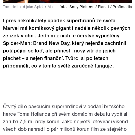
Tom Holland jako Spider-Man
|
foto:
Sony Pictures / Planet / Profimedia
I přes několikaletý úpadek superhrdinů ze světa
Marvel má komiksový gigant i nadále několik pevných
želízek v ohni. Jedním z nich je čerstvě vypuštěný
Spider-Man: Brand New Day, který nejenže zachránil
potápějící se loď, ale přinesl i nový vítr do jejích
plachet – a nejen finanční. Tvůrci si po letech
připomněli, co v tomto světě zaručeně funguje.
Čtvrtý díl o pavoučím superhrdinovi v podání britského
herce Toma Hollanda při svém domácím debutu vydělal
zhruba 7,5 miliardy korun. Jako největší otevírací víkend
všech dob nahradil o pár milionů korun film ze stejného