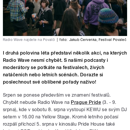
Radio Wave najdete na Povalči
|
foto:
Jakub Červenka
,
Festival Povaleč
I druhá polovina léta představí několik akcí, na kterých
Radio Wave nesmí chybět. S našimi podcasty i
moderátory se potkáte na festivalech, živých
natáčeních nebo letních scénách. Dorazte si
poslechnout své oblíbené pořady naživo!
Srpen se ponese především ve znamení festivalů.
Chybět nebude Radio Wave na
Prague Pride
(3. - 9.
srpna), kde v sobotu 8. srpna vystoupí KEWU se svým DJ
setem v 16.00 na Yellow Stage. Kromě letního počasí
rozpálí příchozí 5. srpna v kinosálu Pride House také