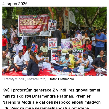
4. srpen 2026
Protesty v Indii (ilustrační foto)
|
foto:
Profimedia
Kvůli protestům generace Z v Indii rezignoval tamní
ministr školství Dharmendra Pradhan. Premiér
Naréndra Módí ale dál čelí nespokojenosti mladých
lidí. Vysoká míra nezaměstnanosti a omezené