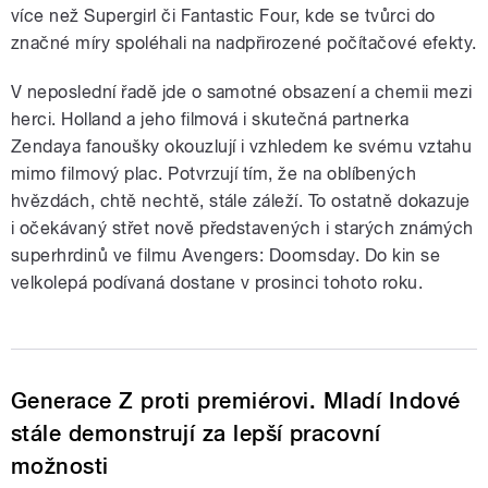
více než Supergirl či Fantastic Four, kde se tvůrci do
značné míry spoléhali na nadpřirozené počítačové efekty.
V neposlední řadě jde o samotné obsazení a chemii mezi
herci. Holland a jeho filmová i skutečná partnerka
Zendaya fanoušky okouzlují i vzhledem ke svému vztahu
mimo filmový plac. Potvrzují tím, že na oblíbených
hvězdách, chtě nechtě, stále záleží. To ostatně dokazuje
i očekávaný střet nově představených i starých známých
superhrdinů ve filmu Avengers: Doomsday. Do kin se
velkolepá podívaná dostane v prosinci tohoto roku.
Generace Z proti premiérovi. Mladí Indové
stále demonstrují za lepší pracovní
možnosti