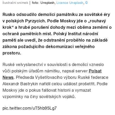
Ilustrační snímek
|
foto:
Unsplash
,
Licence Unsplash
,
©
Rusko odsoudilo demolici památníku ze sovětské éry
v polských Pyrzycích. Podle Moskvy jde o „rouhavý
krok“ a hrubé porušení dohody mezi oběma zeměmi o
ochraně pamětních míst. Polský Institut národní
paměti ale uvedl, že odstranění proběhlo na základě
zákona požadujícího dekomunizaci veřejného
prostoru.
Ruské velvyslanectví v souvislosti s demolicí vzneslo
vůči polským úřadům námitku, napsal server
Polsat
News
. Předseda Vyšetřovacího výboru Ruské federace
Alexandr Bastrykin nařídil celou událost prošetřit. Podle
Moskvy jde o pokus falšovat historii a vymazat
vzpomínky na činy sovětských vojáků.
pic.twitter.com/uT5hb95Lg7