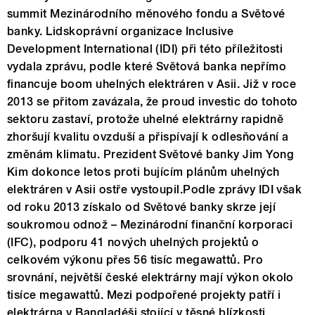
summit Mezinárodního měnového fondu a Světové
banky. Lidskoprávní organizace Inclusive
Development International (IDI) při této příležitosti
vydala zprávu, podle které Světová banka nepřímo
financuje boom uhelných elektráren v Asii. Již v roce
2013 se přitom zavázala, že proud investic do tohoto
sektoru zastaví, protože uhelné elektrárny rapidně
zhoršují kvalitu ovzduší a přispívají k odlesňování a
změnám klimatu. Prezident Světové banky Jim Yong
Kim dokonce letos proti bujícím plánům uhelných
elektráren v Asii ostře vystoupil.Podle zprávy IDI však
od roku 2013 získalo od Světové banky skrze její
soukromou odnož – Mezinárodní finanční korporaci
(IFC), podporu 41 nových uhelných projektů o
celkovém výkonu přes 56 tisíc megawattů. Pro
srovnání, největší české elektrárny mají výkon okolo
tisíce megawattů. Mezi podpořené projekty patří i
elektrárna v Bangladéši stojící v těsné blízkosti