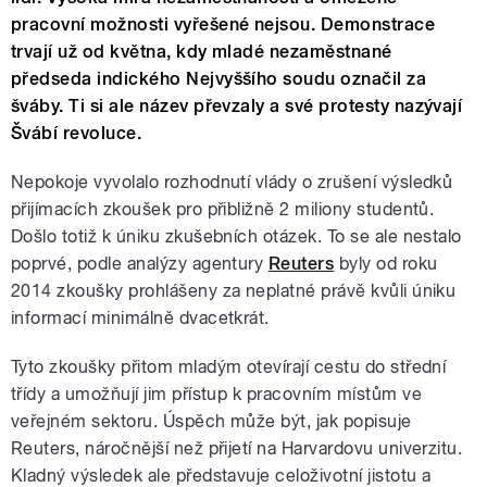
pracovní možnosti vyřešené nejsou. Demonstrace
trvají už od května, kdy mladé nezaměstnané
předseda indického Nejvyššího soudu označil za
šváby. Ti si ale název převzaly a své protesty nazývají
Švábí revoluce.
Nepokoje vyvolalo rozhodnutí vlády o zrušení výsledků
přijímacích zkoušek pro přibližně 2 miliony studentů.
Došlo totiž k úniku zkušebních otázek. To se ale nestalo
poprvé, podle analýzy agentury
Reuters
byly od roku
2014 zkoušky prohlášeny za neplatné právě kvůli úniku
informací minimálně dvacetkrát.
Tyto zkoušky přitom mladým otevírají cestu do střední
třídy a umožňují jim přístup k pracovním místům ve
veřejném sektoru. Úspěch může být, jak popisuje
Reuters, náročnější než přijetí na Harvardovu univerzitu.
Kladný výsledek ale představuje celoživotní jistotu a