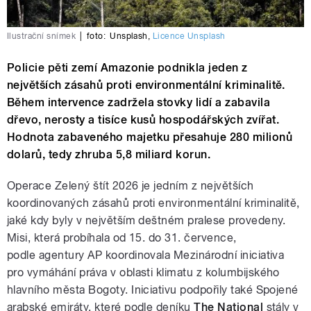
Ilustrační snímek
|
foto:
Unsplash
,
Licence Unsplash
Policie pěti zemí Amazonie podnikla jeden z
největších zásahů proti environmentální kriminalitě.
Během intervence zadržela stovky lidí a zabavila
dřevo, nerosty a tisíce kusů hospodářských zvířat.
Hodnota zabaveného majetku přesahuje 280 milionů
dolarů, tedy zhruba 5,8 miliard korun.
Operace Zelený štít 2026 je jedním z největších
koordinovaných zásahů proti environmentální kriminalitě,
jaké kdy byly v největším deštném pralese provedeny.
Misi, která probíhala od 15. do 31. července,
podle agentury AP koordinovala Mezinárodní iniciativa
pro vymáhání práva v oblasti klimatu z kolumbijského
hlavního města Bogoty. Iniciativu podpořily také Spojené
arabské emiráty, které podle deníku
The National
stály v