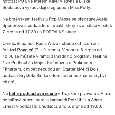
hotcast POT, ve kterém Karel Vladyka a Eliška
Soukupová vyzpovídají drag queen Miss Petty.
Na brněnském festivalu Pop Messe se představí Adéla
Šponerová s podcastem Impakt, který živě natáčí v pátek
7. srpna od 17.30 na POPTALKS stage.
O několik pořadů Radia Wave nebude ochuzen ani
festival
Povaleč
(7. - 9. srpna). V sobotu 8. srpna od
10.30 se můžete v rámci zahradního programu těšit na
živé Podhoubí s Májou Kořenovou a Prokopem
Pithartem, chybět nebudou ani Startér živě či Bojs,
podcast Kryštofa Šimka o tom, co dnes znamená „být
chlap“.
Na
Letní podcastové scéně
v Trojském pivovaru v Praze
odhalí své strasti herci a kamarádi Petr Uhlík a Adam
Ernest v podcastu Chudáčci, a to 6. srpna od 19.00.