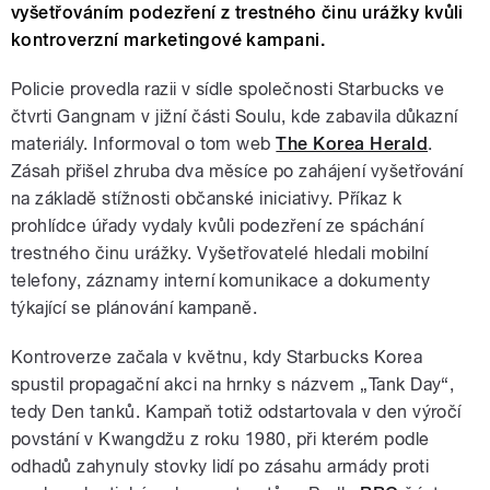
vyšetřováním podezření z trestného činu urážky kvůli
kontroverzní marketingové kampani.
Policie provedla razii v sídle společnosti Starbucks ve
čtvrti Gangnam v jižní části Soulu, kde zabavila důkazní
materiály. Informoval o tom web
The Korea Herald
.
Zásah přišel zhruba dva měsíce po zahájení vyšetřování
na základě stížnosti občanské iniciativy. Příkaz k
prohlídce úřady vydaly kvůli podezření ze spáchání
trestného činu urážky. Vyšetřovatelé hledali mobilní
telefony, záznamy interní komunikace a dokumenty
týkající se plánování kampaně.
Kontroverze začala v květnu, kdy Starbucks Korea
spustil propagační akci na hrnky s názvem „Tank Day“,
tedy Den tanků. Kampaň totiž odstartovala v den výročí
povstání v Kwangdžu z roku 1980, při kterém podle
odhadů zahynuly stovky lidí po zásahu armády proti