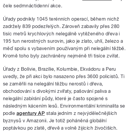
čele sedmnáctidenní akce.
Úřady podnikly 1045 terénních operací, během nichž
zadržely 839 podezřelých. Zároveň zabavily přes 280
tisíc metrů krychlových nelegálně vytěženého dřeva i
195 tun nerostných surovin, jako je zlato, uhlí, železo a
měď spolu s vybavením používaným při nelegální těžbě.
Kromě toho byly zachráněny nejméně tři tisíce zvířat.
Úřady z Bolívie, Brazílie, Kolumbie, Ekvádoru a Peru
uvedly, že při akci bylo nasazeno přes 3600 policistů. Ti
se zaměřili na nelegální těžbu nerostů i dřeva,
obchodování s divokými zvířaty, pašování paliva a
nelegální zabírání půdy, které je často spojené s
následným kácením lesů. Environmentální kriminalita se
podle
agentury AP
stala jedním z nejvýdělečnějších
byznysů v Amazonii. Je totiž poháněná globální
poptávkou po zlatě, dřevě a volně žijících živočiších.