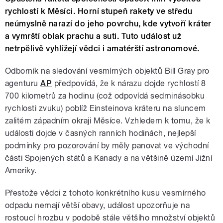
rychlostí k Měsíci. Horní stupeň rakety ve středu
neúmyslně narazí do jeho povrchu, kde vytvoří kráter
a vymrští oblak prachu a suti. Tuto událost už
netrpělivě vyhlížejí vědci i amatérští astronomové.
Odborník na sledování vesmírných objektů Bill Gray pro
agenturu
AP
předpovídá, že k nárazu dojde rychlostí 8
700 kilometrů za hodinu (což odpovídá sedminásobku
rychlosti zvuku) poblíž Einsteinova kráteru na sluncem
zalitém západním okraji Měsíce. Vzhledem k tomu, že k
události dojde v časných ranních hodinách, nejlepší
podmínky pro pozorování by měly panovat ve východní
části Spojených států a Kanady a na většině území Jižní
Ameriky.
Přestože vědci z tohoto konkrétního kusu vesmírného
odpadu nemají větší obavy, událost upozorňuje na
rostoucí hrozbu v podobě stále většího množství objektů