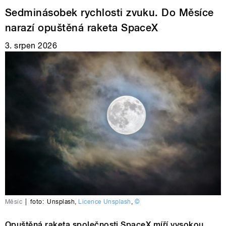
Sedminásobek rychlosti zvuku. Do Měsíce
narazí opuštěná raketa SpaceX
3. srpen 2026
Měsíc
|
foto:
Unsplash
,
Licence Unsplash
,
©
Opuštěná raketa společnosti SpaceX míří vysokou