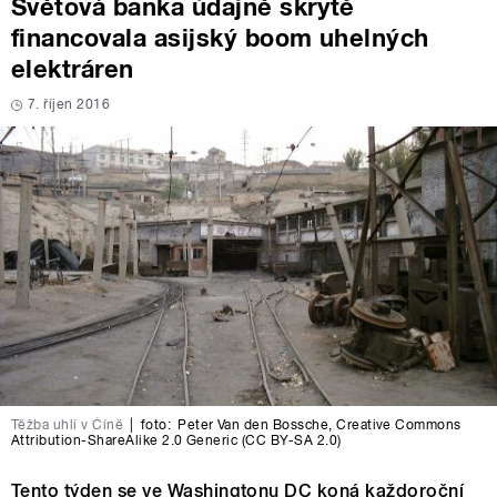
Světová banka údajně skrytě
financovala asijský boom uhelných
elektráren
7. říjen 2016
Těžba uhlí v Číně
|
foto:
Peter Van den Bossche
,
Creative Commons
Attribution-ShareAlike 2.0 Generic (CC BY-SA 2.0)
Tento týden se ve Washingtonu DC koná každoroční