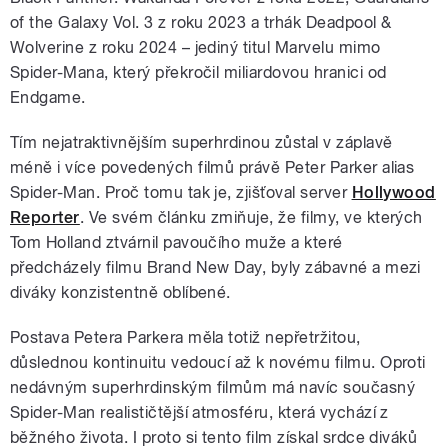
of the Galaxy Vol. 3 z roku 2023 a trhák Deadpool &
Wolverine z roku 2024 – jediný titul Marvelu mimo
Spider-Mana, který překročil miliardovou hranici od
Endgame.
Tím nejatraktivnějším superhrdinou zůstal v záplavě
méně i více povedených filmů právě Peter Parker alias
Spider-Man. Proč tomu tak je, zjišťoval server
Hollywood
Reporter
. Ve svém článku zmiňuje, že filmy, ve kterých
Tom Holland ztvárnil pavoučího muže a které
předcházely filmu Brand New Day, byly zábavné a mezi
diváky konzistentně oblíbené.
Postava Petera Parkera měla totiž nepřetržitou,
důslednou kontinuitu vedoucí až k novému filmu. Oproti
nedávným superhrdinským filmům má navíc současný
Spider-Man realističtější atmosféru, která vychází z
běžného života. I proto si tento film získal srdce diváků