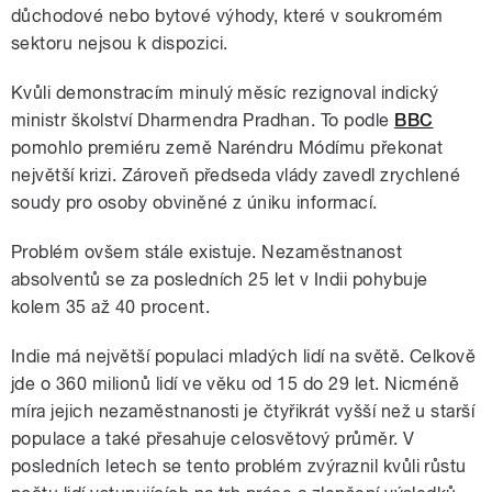
důchodové nebo bytové výhody, které v soukromém
sektoru nejsou k dispozici.
Kvůli demonstracím minulý měsíc rezignoval indický
ministr školství Dharmendra Pradhan. To podle
BBC
pomohlo premiéru země Naréndru Módímu překonat
největší krizi. Zároveň předseda vlády zavedl zrychlené
soudy pro osoby obviněné z úniku informací.
Problém ovšem stále existuje. Nezaměstnanost
absolventů se za posledních 25 let v Indii pohybuje
kolem 35 až 40 procent.
Indie má největší populaci mladých lidí na světě. Celkově
jde o 360 milionů lidí ve věku od 15 do 29 let. Nicméně
míra jejich nezaměstnanosti je čtyřikrát vyšší než u starší
populace a také přesahuje celosvětový průměr. V
posledních letech se tento problém zvýraznil kvůli růstu