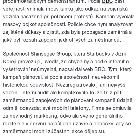
prodemokratickým demonstrantům. Podle
BBC
část
veřejnosti vnímala motiv tanku jako odkaz na vojenská
vozidla nasazená při potlačení protestů. Kampaň vyvolala
masový bojkot společnosti. Policie chce nyní analyzovat
zajištěné důkazy a zjistit, zda byla propagace záměrná a
jaký byl rozsah zapojení jednotlivých zaměstnanců.
Společnost Shinsegae Group, která Starbucks v Jižní
Koreji provozuje, uvedla, že chyba byla podle interního
vyšetřování neúmyslná, napsal dál web BBC. Tým, který
kampaň plánoval, si podle společnosti neuvědomil
historickou souvislost. Nezaregistrovalo ji ani nejvyšší
vedení. Interní audit ale komplikovalo to, že tři z pěti
zaměstnanců zapojených do plánování kampaně údajně
odmítli odevzdat své mobilní telefony. Firma se omluvila
za nevhodný marketing, odvolala svého generálního
ředitele a v červnu na půl dne uzavřela pobočky, aby se
zaměstnanci mohli zúčastnit lekce dějepisu.