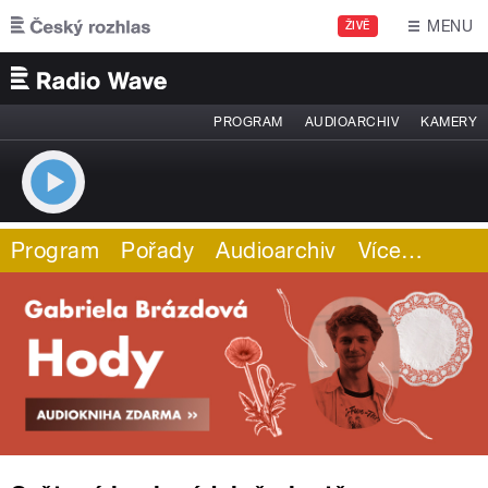
Přejít k hlavnímu obsahu
MENU
ŽIVĚ
PROGRAM
AUDIOARCHIV
KAMERY
Program
Pořady
Audioarchiv
Více
…