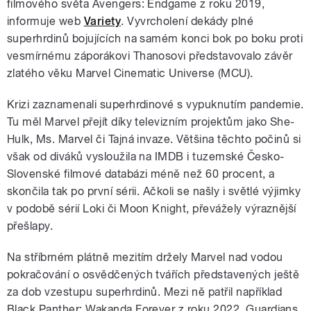
filmového světa Avengers: Endgame z roku 2019,
informuje web
Variety
. Vyvrcholení dekády plné
superhrdinů bojujících na samém konci bok po boku proti
vesmírnému záporákovi Thanosovi představovalo závěr
zlatého věku Marvel Cinematic Universe (MCU).
Krizi zaznamenali superhrdinové s vypuknutím pandemie.
Tu měl Marvel přejít díky televizním projektům jako She-
Hulk, Ms. Marvel či Tajná invaze. Většina těchto počinů si
však od diváků vysloužila na IMDB i tuzemské Česko-
Slovenské filmové databázi méně než 60 procent, a
skončila tak po první sérii. Ačkoli se našly i světlé výjimky
v podobě sérií Loki či Moon Knight, převážely výraznější
přešlapy.
Na stříbrném plátně mezitím držely Marvel nad vodou
pokračování o osvědčených tvářích představených ještě
za dob vzestupu superhrdinů. Mezi ně patřil například
Black Panther: Wakanda Forever z roku 2022, Guardians