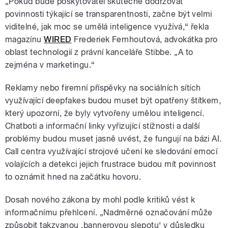
„Pokud bude poskytovatel skutečně dodržovat
povinnosti týkající se transparentnosti, začne být velmi
viditelné, jak moc se umělá inteligence využívá,“ řekla
magazínu
WIRED
Frederiek Fernhoutová, advokátka pro
oblast technologií z právní kanceláře Stibbe. „A to
zejména v marketingu.“
Reklamy nebo firemní příspěvky na sociálních sítích
využívající deepfakes budou muset být opatřeny štítkem,
který upozorní, že byly vytvořeny umělou inteligencí.
Chatboti a informační linky vyřizující stížnosti a další
problémy budou muset jasně uvést, že fungují na bázi AI.
Call centra využívající strojové učení ke sledování emocí
volajících a detekci jejich frustrace budou mít povinnost
to oznámit hned na začátku hovoru.
Dosah nového zákona by mohl podle kritiků vést k
informačnímu přehlcení. „Nadměrné označování může
způsobit takzvanou ‚bannerovou slepotu‘ v důsledku