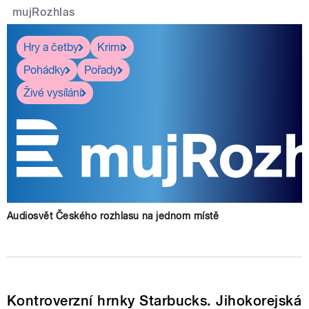
mujRozhlas
Hry a četby
Krimi
Pohádky
Pořady
Živé vysílání
Audiosvět Českého rozhlasu na jednom místě
Kontroverzní hrnky Starbucks. Jihokorejská