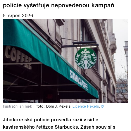
policie vyšetřuje nepovedenou kampaň
5. srpen 2026
Ilustrační snímek
|
foto:
Dom J
,
Pexels
,
Licence Pexels
,
©
Jihokorejská policie provedla razii v sídle
kavárenského řetězce Starbucks. Zásah souvisí s