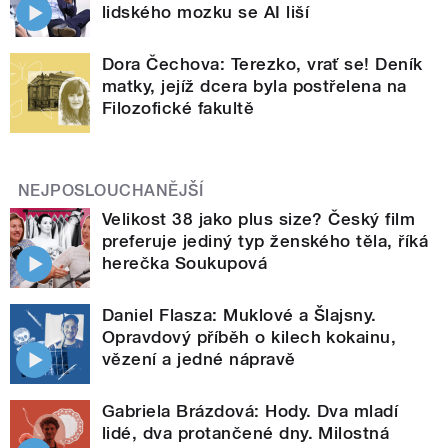
lidského mozku se AI liší
Dora Čechova: Terezko, vrať se! Deník
matky, jejíž dcera byla postřelena na
Filozofické fakultě
NEJPOSLOUCHANĚJŠÍ
Velikost 38 jako plus size? Český film
preferuje jediný typ ženského těla, říká
herečka Soukupová
Daniel Flasza: Muklové a Šlajsny.
Opravdový příběh o kilech kokainu,
vězení a jedné nápravě
Gabriela Brázdová: Hody. Dva mladí
lidé, dva protančené dny. Milostná