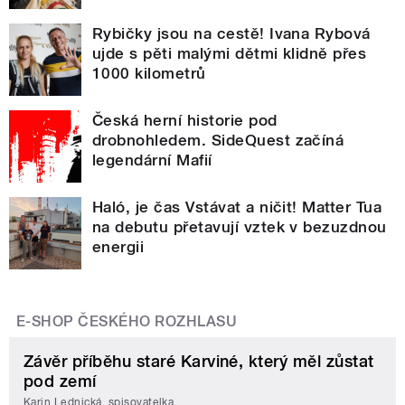
Rybičky jsou na cestě! Ivana Rybová
ujde s pěti malými dětmi klidně přes
1000 kilometrů
Česká herní historie pod
drobnohledem. SideQuest začíná
legendární Mafií
Haló, je čas Vstávat a ničit! Matter Tua
na debutu přetavují vztek v bezuzdnou
energii
E-SHOP ČESKÉHO ROZHLASU
Závěr příběhu staré Karviné, který měl zůstat
pod zemí
Karin Lednická, spisovatelka