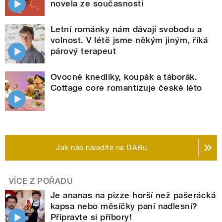
novela ze současnosti
Letní románky nám dávají svobodu a
volnost. V létě jsme někým jiným, říká
párový terapeut
Ovocné knedlíky, koupák a táborák.
Cottage core romantizuje české léto
Jak nás naladíte na DABu
VÍCE Z POŘADU
Je ananas na pizze horší než pašerácká
kapsa nebo měsíčky paní nadlesní?
Připravte si příbory!