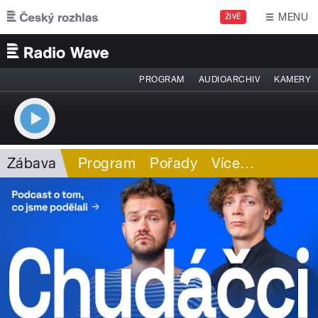
Přejít k hlavnímu obsahu
MENU
ŽIVĚ
PROGRAM
AUDIOARCHIV
KAMERY
Zábava
Program
Pořady
Více
…