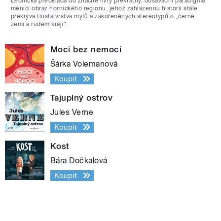
Lednická předkládá do značné míry převratný, dosavadní paradigma
měnící obraz hornického regionu, jehož zahlazenou historii stále
překrývá tlustá vrstva mýtů a zakořeněných stereotypů o „černé
zemi a rudém kraji“.
Moci bez nemoci
Šárka Volemanová
Koupit
Tajuplný ostrov
Jules Verne
Koupit
Kost
Bára Dočkalová
Koupit