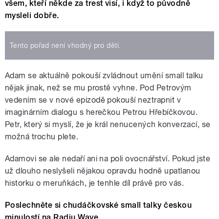
všem, kteří někde za trest visí, i když to původně
mysleli dobře.
Tento pořad není vhodný pro děti.
Adam se aktuálně pokouší zvládnout umění small talku
nějak jinak, než se mu prostě vyhne. Pod Petrovým
vedením se v nové epizodě pokouší neztrapnit v
imaginárním dialogu s herečkou Petrou Hřebíčkovou.
Petr, který si myslí, že je král nenucených konverzací, se
možná trochu plete.
Adamovi se ale nedaří ani na poli ovocnářství. Pokud jste
už dlouho neslyšeli nějakou opravdu hodně upatlanou
historku o meruňkách, je tenhle díl právě pro vás.
Poslechněte si chudáčkovské small talky českou
minulostí na Radiu Wave.