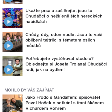
Ukažte prsa a zašilhejte, jsou tu
Chudáčci o nejšílenějších hereckých
nabídkách
Chůdy, údy, udon nudle. Jsou tu vaši
oblíbení tajtrlíci s tématem oslích
můstků
Potřebujete vystěhovat stodolu?
Objednejte si Josefa Trojana! Chudáčci
radí, jak na bydlení
MOHLO BY VÁS ZAJÍMAT
Jako Frodo s Gandalfem: spisovatel
Pavel Hošek o setkání s františkánem
Richardem Rohrem