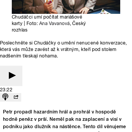
Chudáčci umí počítat mariášové
karty | Foto:
Ana Vavanová
, Český
rozhlas
Poslechněte si Chudáčky o umění nenucené konverzace,
která vás může zavést až k vrátným, kteří pod stolem
nadšením tleskají nohama.
23:22
Petr propadl hazardním hrál a prohrál v hospodě
hodně peněz v prší. Neměl pak na zaplacení a visí v
podniku jako dlužník na nástěnce. Tento díl věnujeme