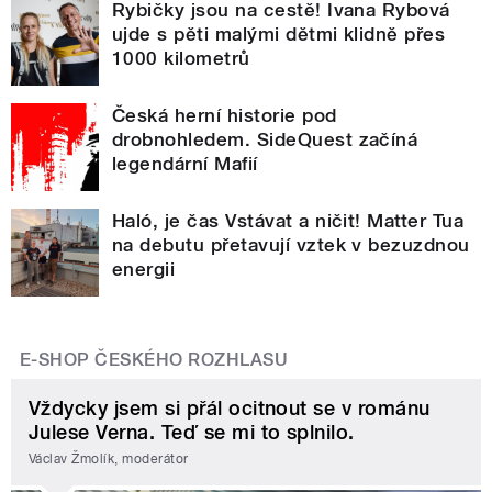
Rybičky jsou na cestě! Ivana Rybová
ujde s pěti malými dětmi klidně přes
1000 kilometrů
Česká herní historie pod
drobnohledem. SideQuest začíná
legendární Mafií
Haló, je čas Vstávat a ničit! Matter Tua
na debutu přetavují vztek v bezuzdnou
energii
E-SHOP ČESKÉHO ROZHLASU
Vždycky jsem si přál ocitnout se v románu
Julese Verna. Teď se mi to splnilo.
Václav Žmolík, moderátor