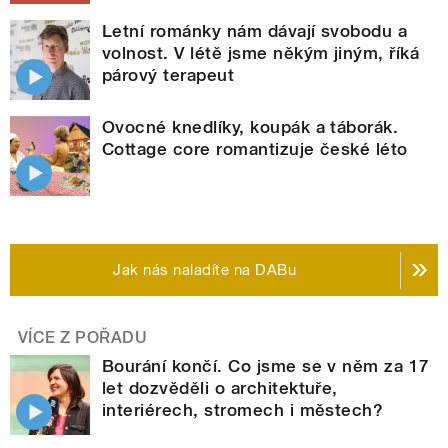
Letní románky nám dávají svobodu a
volnost. V létě jsme někým jiným, říká
párový terapeut
Ovocné knedlíky, koupák a táborák.
Cottage core romantizuje české léto
Jak nás naladíte na DABu
VÍCE Z POŘADU
Bourání končí. Co jsme se v něm za 17
let dozvěděli o architektuře,
interiérech, stromech i městech?