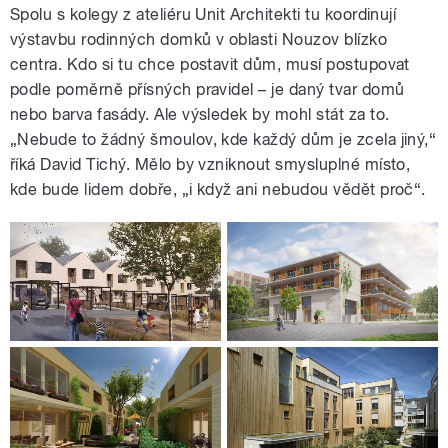
Spolu s kolegy z ateliéru Unit Architekti tu koordinují
výstavbu rodinných domků v oblasti Nouzov blízko
centra. Kdo si tu chce postavit dům, musí postupovat
podle poměrně přísných pravidel – je daný tvar domů
nebo barva fasády. Ale výsledek by mohl stát za to.
„Nebude to žádný šmoulov, kde každý dům je zcela jiný,“
říká David Tichý. Mělo by vzniknout smysluplné místo,
kde bude lidem dobře, „i když ani nebudou vědět proč“.