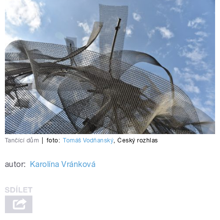
Tančící dům
|
foto:
Tomáš Vodňanský
,
Český rozhlas
autor:
Karolína Vránková