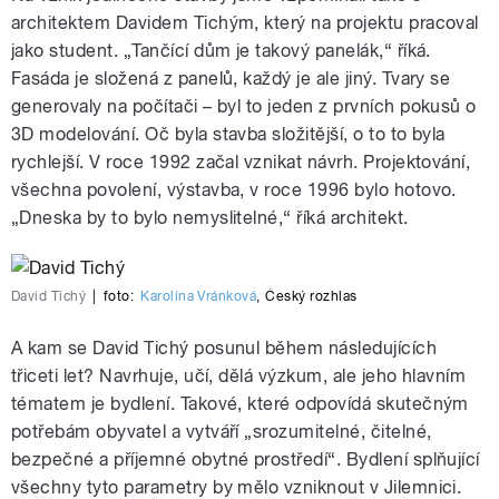
architektem Davidem Tichým, který na projektu pracoval
jako student. „Tančící dům je takový panelák,“ říká.
Fasáda je složená z panelů, každý je ale jiný. Tvary se
generovaly na počítači – byl to jeden z prvních pokusů o
3D modelování. Oč byla stavba složitější, o to to byla
rychlejší. V roce 1992 začal vznikat návrh. Projektování,
všechna povolení, výstavba, v roce 1996 bylo hotovo.
„Dneska by to bylo nemyslitelné,“ říká architekt.
David Tichý
|
foto:
Karolína Vránková
,
Český rozhlas
A kam se David Tichý posunul během následujících
třiceti let? Navrhuje, učí, dělá výzkum, ale jeho hlavním
tématem je bydlení. Takové, které odpovídá skutečným
potřebám obyvatel a vytváří „srozumitelné, čitelné,
bezpečné a příjemné obytné prostředí“. Bydlení splňující
všechny tyto parametry by mělo vzniknout v Jilemnici.