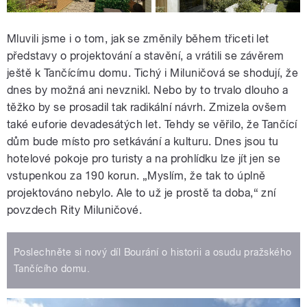
Mluvili jsme i o tom, jak se změnily během třiceti let
představy o projektování a stavění, a vrátili se závěrem
ještě k Tančícímu domu. Tichý i Miluničová se shodují, že
dnes by možná ani nevznikl. Nebo by to trvalo dlouho a
těžko by se prosadil tak radikální návrh. Zmizela ovšem
také euforie devadesátých let. Tehdy se věřilo, že Tančící
dům bude místo pro setkávání a kulturu. Dnes jsou tu
hotelové pokoje pro turisty a na prohlídku lze jít jen se
vstupenkou za 190 korun. „Myslím, že tak to úplně
projektováno nebylo. Ale to už je prostě ta doba,“ zní
povzdech Rity Miluničové.
Poslechněte si nový díl Bourání o historii a osudu pražského
Tančícího domu.