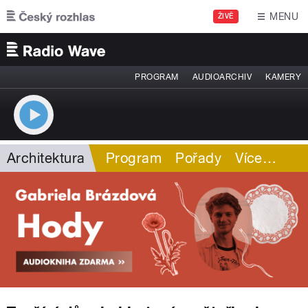
Přejít k hlavnímu obsahu
MENU
ŽIVĚ
PROGRAM
AUDIOARCHIV
KAMERY
Architektura
Program
Pořady
Více
…