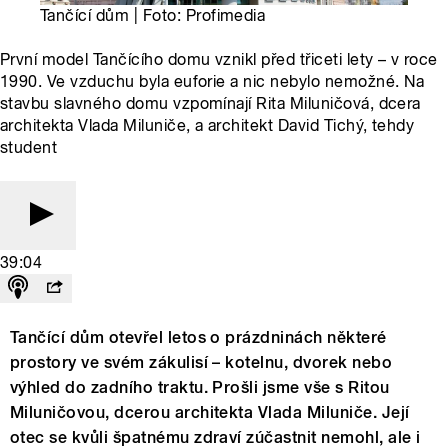
Tančící dům | Foto: Profimedia
První model Tančícího domu vznikl před třiceti lety – v roce
1990. Ve vzduchu byla euforie a nic nebylo nemožné. Na
stavbu slavného domu vzpomínají Rita Miluničová, dcera
architekta Vlada Miluniče, a architekt David Tichý, tehdy
student
39:04
Tančící dům otevřel letos o prázdninách některé
prostory ve svém zákulisí – kotelnu, dvorek nebo
výhled do zadního traktu. Prošli jsme vše s Ritou
Miluničovou, dcerou architekta Vlada Miluniče. Její
otec se kvůli špatnému zdraví zúčastnit nemohl, ale i