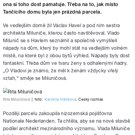
ona si toho dost pamatuje. Třeba na to, jak místo
Tančícího domu byla jen prázdná parcela.
Ve vedlejším domě žil Václav Havel a pod ním sestra
architekta Miluniče, kterou často navštěvoval. Vlado
Milunič se s Havlem seznámil a společně vymýšleli
nápady na dům, který by mohl stát na vedlejším volném
místě, na které byl z obou bytů výhled. Nápady byly dost
fantaskní. Třeba dům ve tvaru ženy s odhalenými ňadry.
„O Vladovi je známo, že měl k ženám vždycky vřelý
vztah,“ směje se Miluničová.
Rita Miluničová
|
foto:
Karolína Vránková
,
Český rozhlas
Později parcelu zakoupila nizozemská pojišťovna
Nationale Nederlanden. Ta chtěla, aby se na nové stavbě
podílel architekt mezinárodního významu. Vlada Miluniče