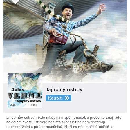
Tajuplný ostrov
Koupit
Lincolnův ostrov nikdo nikdy na mapě nenašel, a přece ho znají lidé
na celém světě. Už déle než sto třicet let na něm prožívají
dobrodružství s pěticí trosečníků, kteří na něm našli útočiště, a