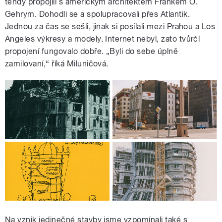
tehdy propojili s americkým architektem Frankem O.
Gehrym. Dohodli se a spolupracovali přes Atlantik.
Jednou za čas se sešli, jinak si posílali mezi Prahou a Los
Angeles výkresy a modely. Internet nebyl, zato tvůrčí
propojení fungovalo dobře. „Byli do sebe úplně
zamilovaní,“ říká Miluničová.
Na vznik jedinečné stavby jsme vzpomínali také s