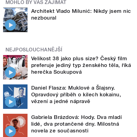
MOHLO BY VÁS ZAJÍMAT
Architekt Vlado Milunić: Nikdy jsem nic
nezboural
NEJPOSLOUCHANĚJŠÍ
Velikost 38 jako plus size? Český film
preferuje jediný typ ženského těla, říká
herečka Soukupová
Daniel Flasza: Muklové a Šlajsny.
Opravdový příběh o kilech kokainu,
vězení a jedné nápravě
Gabriela Brázdová: Hody. Dva mladí
lidé, dva protančené dny. Milostná
novela ze současnosti