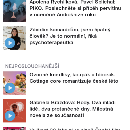
Apolena Rychlíková, Pavel Šplíchal:
PIKO. Poslechněte si příběh pervitinu
v oceněné Audioknize roku
Závidím kamarádům, jsem špatný
člověk? Je to normální, říká
psychoterapeutka
NEJPOSLOUCHANĚJŠÍ
Ovocné knedlíky, koupák a táborák.
Cottage core romantizuje české léto
Gabriela Brázdová: Hody. Dva mladí
lidé, dva protančené dny. Milostná
novela ze současnosti