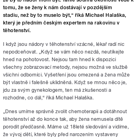
tomu, že se ženy k nám dostávají v pozdějším
stadiu, než by to muselo být,“ říká Michael Halaška,
který je předním českým expertem na rakovinu v
těhotenství.
I když jsou nádory v těhotenství vzácné, lékař radí nic
nepodceňovat. „Když se vám něco nezdá, neutíkejte
hned na pohotovost. Nejsou tam hned k dispozici
všechny zobrazovací metody, nejsou možná ve službě
všichni odborníci. Vyšetření jsou omezená a žena může
být vlastně i falešně uklidněná. Když se mnou něco je,
jdu za svým gynekologem, ten má zkušenosti a
rozhodne, co dál,“ říká Michael Halaška.
„Dnes umíme správně zvolit chemoterapii a dotáhnout
těhotenství až do konce tak, aby žena nemusela dítě
porodit předčasně. Máme už 18leté sledování a vidíme,
že vývoj dětí, které byly před narozením vystaveny