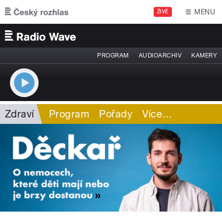
Přejít k hlavnímu obsahu
MENU
ŽIVĚ
PROGRAM
AUDIOARCHIV
KAMERY
Zdraví
Program
Pořady
Více
…