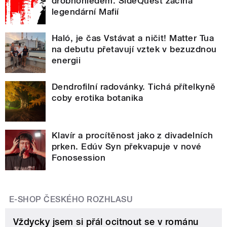
drobnohledem. SideQuest začíná
legendární Mafií
Haló, je čas Vstávat a ničit! Matter Tua
na debutu přetavují vztek v bezuzdnou
energii
Dendrofilní radovánky. Tichá přítelkyně
coby erotika botanika
Klavír a procítěnost jako z divadelních
prken. Edúv Syn překvapuje v nové
Fonosession
E-SHOP ČESKÉHO ROZHLASU
Vždycky jsem si přál ocitnout se v románu