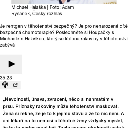
Michael Halaška | Foto:
Adam
Ryšánek
, Český rozhlas
Je rentgen v těhotenství bezpečný? Je pro nenarozené dítě
bezpečná chemoterapie? Poslechněte si Houpačky s
Michaelem Halaškou, který se léčbou rakoviny v těhotenství
zabývá
35:23
„Nevolnosti, únava, zvracení, něco si nahmatám v
prsu. Příznaky rakoviny může těhotenství maskovat.
Žena si řekne, že je to k jejímu stavu a že to nic není. A
ani lékaři na to nemusí u těhotné ženy vždycky myslet,
že by to nádor mohl být. Tahle souhra okolností vede k