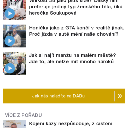
Velikost 38 jako plus size? Český film
preferuje jediný typ ženského těla, říká
herečka Soukupová
Honičky jako z GTA končí v realitě jinak.
Proč jízda v autě mění naše chování?
Jak si najít manžu na malém městě?
Jde to, ale nelze mít mnoho nároků
Jak nás naladíte na DABu
VÍCE Z POŘADU
Kojení kazy nezpůsobuje, z čištění