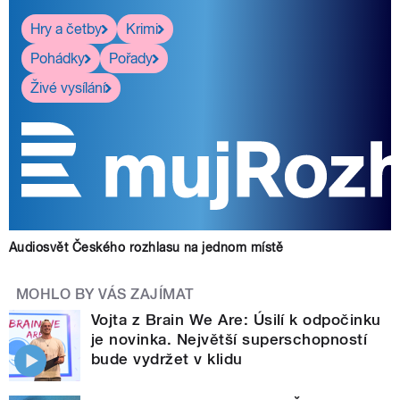
Hry a četby
Krimi
Pohádky
Pořady
Živé vysílání
Audiosvět Českého rozhlasu na jednom místě
MOHLO BY VÁS ZAJÍMAT
Vojta z Brain We Are: Úsilí k odpočinku
je novinka. Největší superschopností
bude vydržet v klidu