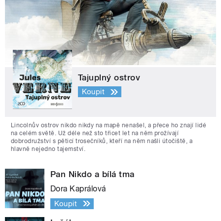
Tajuplný ostrov
Koupit
Lincolnův ostrov nikdo nikdy na mapě nenašel, a přece ho znají lidé
na celém světě. Už déle než sto třicet let na něm prožívají
dobrodružství s pěticí trosečníků, kteří na něm našli útočiště, a
hlavně nejedno tajemství.
Pan Nikdo a bílá tma
Dora Kaprálová
Koupit