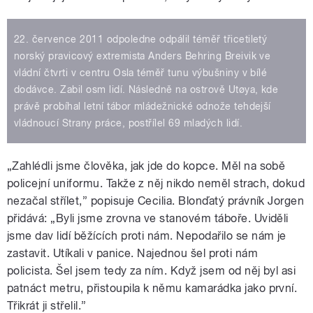
22. července 2011 odpoledne odpálil téměř třicetiletý
norský pravicový extremista Anders Behring Breivik ve
vládní čtvrti v centru Osla téměř tunu výbušniny v bílé
dodávce. Zabil osm lidí. Následně na ostrově Utøya, kde
právě probíhal letní tábor mládežnické odnože tehdejší
vládnoucí Strany práce, postřílel 69 mladých lidí.
„Zahlédli jsme člověka, jak jde do kopce. Měl na sobě
policejní uniformu. Takže z něj nikdo neměl strach, dokud
nezačal střílet,” popisuje Cecilia. Blonďatý právník Jorgen
přidává: „Byli jsme zrovna ve stanovém táboře. Uviděli
jsme dav lidí běžících proti nám. Nepodařilo se nám je
zastavit. Utíkali v panice. Najednou šel proti nám
policista. Šel jsem tedy za ním. Když jsem od něj byl asi
patnáct metru, přistoupila k němu kamarádka jako první.
Třikrát ji střelil.”