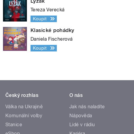
Lyžák
Tereza Verecká
Koupit
Klasické pohádky
Daniela Fischerová
Koupit
Český rozhlas
O nás
Válka na Ukrajině
Jak nás naladíte
Komunální volby
Nápověda
Stanice
Lidé v rádiu
eShop
Kariéra