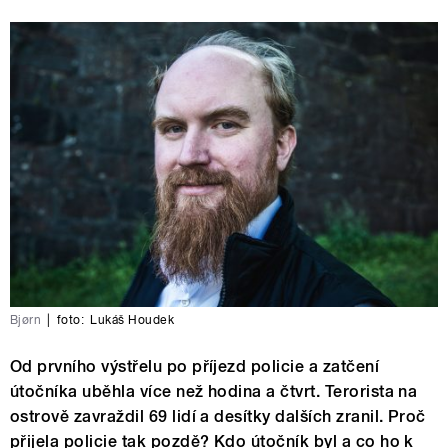
Bjørn
|
foto:
Lukáš Houdek
Od prvního výstřelu po příjezd policie a zatčení
útočníka uběhla více než hodina a čtvrt. Terorista na
ostrově zavraždil 69 lidí a desítky dalších zranil. Proč
přijela policie tak pozdě? Kdo útočník byl a co ho k