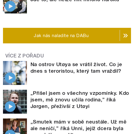
Jak nás naladíte na DABu
VÍCE Z POŘADU
Na ostrov Utøya se vrátil život. Co je
dnes s teroristou, který tam vraždil?
„Přišel jsem o všechny vzpomínky. Kdo
jsem, mě znovu učila rodina,” říká
Jørgen, přeživší z Utøyi
„Smutek mám v sobě neustále. Už mě
ale neničí,” říká Unni, jejíž dcera byla