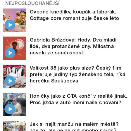
NEJPOSLOUCHANĚJŠÍ
Ovocné knedlíky, koupák a táborák.
Cottage core romantizuje české léto
Gabriela Brázdová: Hody. Dva mladí
lidé, dva protančené dny. Milostná
novela ze současnosti
Velikost 38 jako plus size? Český film
preferuje jediný typ ženského těla, říká
herečka Soukupová
Honičky jako z GTA končí v realitě jinak.
Proč jízda v autě mění naše chování?
Jak si najít manžu na malém městě?
Jde to, ale nelze mít mnoho nároků