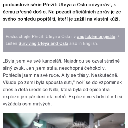
podcastové série Přežít: Utøya a Oslo odvypráví, k
čemu přesně došlo. Na pozadí oficiálních zpráv je ze
svého pohledu popíší ti, kteří je zažili na vlastní kůži.
Poslouchejte Přežít: Utøya a Oslo i v
anglickém originále
. /
Listen
Surviving Utøya and Oslo
also in English.
„Byla jsem ve své kanceláři. Najednou se ozval strašně
silný zvuk. Jen jsem stála, neschopná čehokoliv.
Pohlédla jsem na své ruce. A ty se třásly. Neskutečně.
Všude po zemi byla spousta suti,” noří se do vzpomínek
dnes 57letá úřednice Nille, která byla od epicentra
exploze jen pár desítek metrů. Exploze ve vládní čtvrti si
vyžádala osm mrtvých.