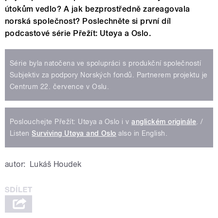
útokům vedlo? A jak bezprostředně zareagovala
norská společnost? Poslechněte si první díl
podcastové série Přežít: Utøya a Oslo.
Série byla natočena ve spolupráci s produkční společností
Subjektiv za podpory Norských fondů. Partnerem projektu je
Centrum 22. července v Oslu.
Poslouchejte Přežít: Utøya a Oslo i v
anglickém originále
. /
Listen
Surviving Utøya and Oslo
also in English.
autor:
Lukáš Houdek