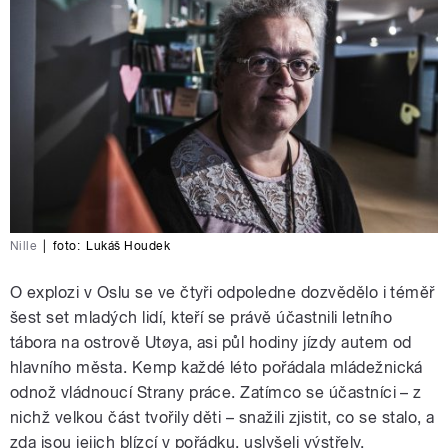
Nille
|
foto:
Lukáš Houdek
O explozi v Oslu se ve čtyři odpoledne dozvědělo i téměř
šest set mladých lidí, kteří se právě účastnili letního
tábora na ostrově Utøya, asi půl hodiny jízdy autem od
hlavního města. Kemp každé léto pořádala mládežnická
odnož vládnoucí Strany práce. Zatímco se účastníci – z
nichž velkou část tvořily děti – snažili zjistit, co se stalo, a
zda jsou jejich blízcí v pořádku, uslyšeli výstřely.