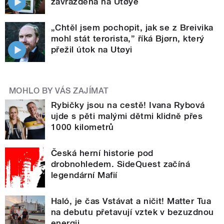
zavražděna na Utøye
„Chtěl jsem pochopit, jak se z Breivika
mohl stát terorista,” říká Bjørn, který
přežil útok na Utøyi
MOHLO BY VÁS ZAJÍMAT
Rybičky jsou na cestě! Ivana Rybová
ujde s pěti malými dětmi klidně přes
1000 kilometrů
Česká herní historie pod
drobnohledem. SideQuest začíná
legendární Mafií
Haló, je čas Vstávat a ničit! Matter Tua
na debutu přetavují vztek v bezuzdnou
energii