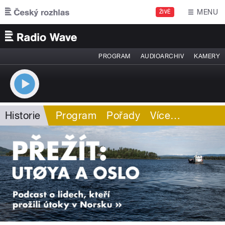
Přejít k hlavnímu obsahu
MENU
ŽIVĚ
PROGRAM
AUDIOARCHIV
KAMERY
Historie
Program
Pořady
Více
…