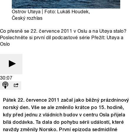
Ostrov Utøya | Foto: Lukáš Houdek,
Český rozhlas
Co přesně se 22. července 2011 v Oslu a na Utøya stalo?
Poslechněte si první díl podcastové série Přežít: Utøya a
Oslo
30:07
Pátek 22. července 2011 začal jako běžný prázdninový
norský den. Vše se ale změnilo krátce po 15. hodině,
kdy před jednu z vládních budov v centru Osla přijela
bílá dodávka. Ta dala do pohybu sérii událostí, které
navždy změnily Norsko. První epizoda sedmidílné