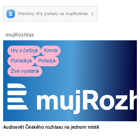
Všechny díly pořadu na mujRozhlas
mujRozhlas
Hry a četby
Krimi
Pohádky
Pořady
Živé vysílání
Audiosvět Českého rozhlasu na jednom místě