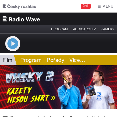
Přejít k hlavnímu obsahu
MENU
ŽIVĚ
PROGRAM
AUDIOARCHIV
KAMERY
Film
Program
Pořady
Více
…