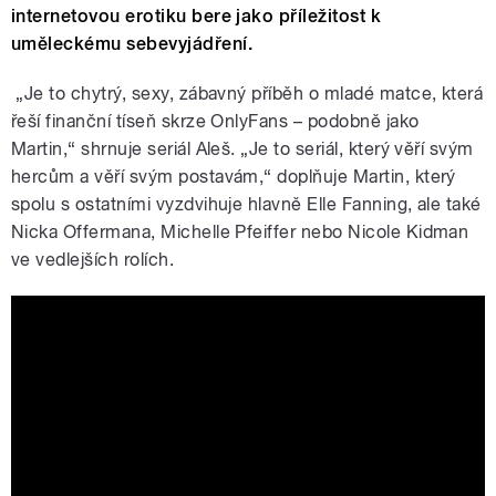
internetovou erotiku bere jako příležitost k
uměleckému sebevyjádření.
„Je to chytrý, sexy, zábavný příběh o mladé matce, která
řeší finanční tíseň skrze OnlyFans – podobně jako
Martin,“ shrnuje seriál Aleš. „Je to seriál, který věří svým
hercům a věří svým postavám,“ doplňuje Martin, který
spolu s ostatními vyzdvihuje hlavně Elle Fanning, ale také
Nicka Offermana, Michelle Pfeiffer nebo Nicole Kidman
ve vedlejších rolích.
Margo's Got Money Troubles — Official
Trailer | Apple TV