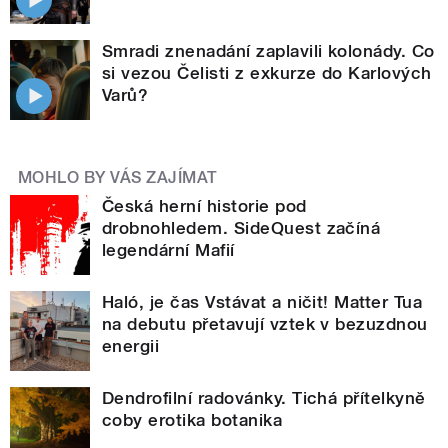
Smradi znenadání zaplavili kolonády. Co
si vezou Čelisti z exkurze do Karlových
Varů?
MOHLO BY VÁS ZAJÍMAT
Česká herní historie pod
drobnohledem. SideQuest začíná
legendární Mafií
Haló, je čas Vstávat a ničit! Matter Tua
na debutu přetavují vztek v bezuzdnou
energii
Dendrofilní radovánky. Tichá přítelkyně
coby erotika botanika