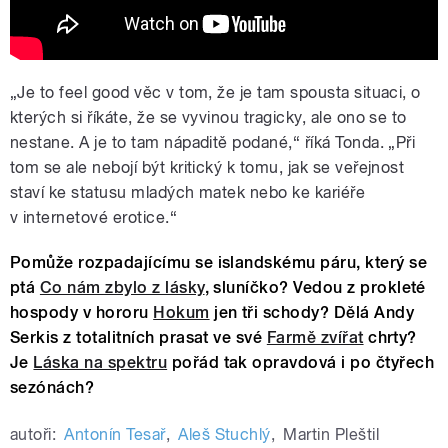
„Je to feel good věc v tom, že je tam spousta situaci, o
kterých si říkáte, že se vyvinou tragicky, ale ono se to
nestane. A je to tam nápaditě podané,“ říká Tonda. „Při
tom se ale nebojí být kritický k tomu, jak se veřejnost
staví ke statusu mladých matek nebo ke kariéře
v internetové erotice.“
Pomůže rozpadajícímu se islandskému páru, který se
ptá
Co nám zbylo z lásky
, sluníčko? Vedou z prokleté
hospody v hororu
Hokum
jen tři schody? Dělá Andy
Serkis z totalitních prasat ve své
Farmě zvířat
chrty?
Je
Láska na spektru
pořád tak opravdová i po čtyřech
sezónách?
autoři:
Antonín Tesař
,
Aleš Stuchlý
,
Martin Pleštil