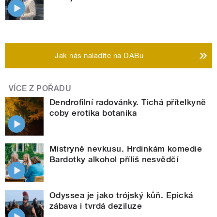
Jak nás naladíte na DABu
VÍCE Z POŘADU
Dendrofilní radovánky. Tichá přítelkyně
coby erotika botanika
Mistryně nevkusu. Hrdinkám komedie
Bardotky alkohol příliš nesvědčí
Odyssea je jako trójský kůň. Epická
zábava i tvrdá deziluze