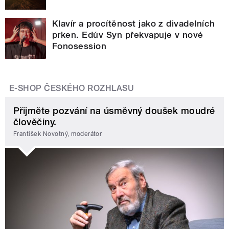
Klavír a procítěnost jako z divadelních
prken. Edúv Syn překvapuje v nové
Fonosession
E-SHOP ČESKÉHO ROZHLASU
Přijměte pozvání na úsměvný doušek moudré
člověčiny.
František Novotný, moderátor