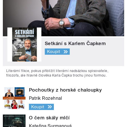
Setkání s Karlem Čapkem
Koupit
Literární fikce, pokus přiblížit literární nadsázkou spisovatele,
filozofa, ale hlavně člověka Karla Čapka trochu jinou formou.
Pochoutky z horské chaloupky
Patrik Rozehnal
Koupit
O čem skály mlčí
Kateřina Surmanová