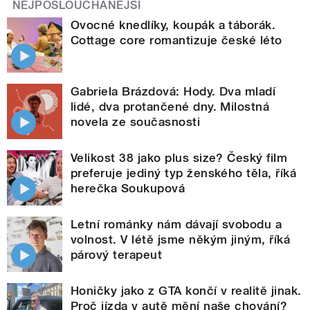
NEJPOSLOUCHANĚJŠÍ
Ovocné knedlíky, koupák a táborák.
Cottage core romantizuje české léto
Gabriela Brázdová: Hody. Dva mladí
lidé, dva protančené dny. Milostná
novela ze současnosti
Velikost 38 jako plus size? Český film
preferuje jediný typ ženského těla, říká
herečka Soukupová
Letní románky nám dávají svobodu a
volnost. V létě jsme někým jiným, říká
párový terapeut
Honičky jako z GTA končí v realitě jinak.
Proč jízda v autě mění naše chování?