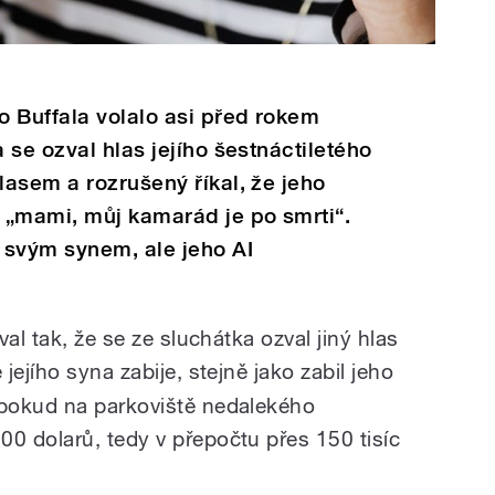
 Buffala volalo asi před rokem
 se ozval hlas jejího šestnáctiletého
asem a rozrušený říkal, že jeho
 „mami, můj kamarád je po smrti“.
 svým synem, ale jeho AI
al tak, že se ze sluchátka ozval jiný hlas
 jejího syna zabije, stejně jako zabil jeho
pokud na parkoviště nedalekého
 dolarů, tedy v přepočtu přes 150 tisíc