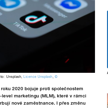
oto:
Unsplash
,
Licence Unsplash
,
©
e roku 2020 bojuje proti společnostem
i-level marketingu (MLM), které v rámci
verbují nové zaměstnance. I přes změnu