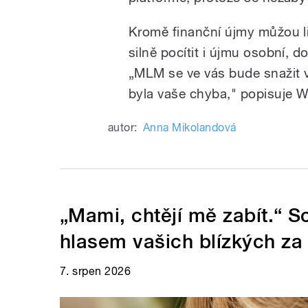
Kromě finanční újmy můžou li
silně pocítit i újmu osobní, do
„MLM se ve vás bude snažit vy
byla vaše chyba," popisuje W
autor:
Anna Mikolandová
„Mami, chtějí mě zabít.“ 
hlasem vašich blízkých za
7. srpen 2026