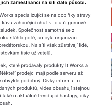
jejich zaměstnanci na síti dále působí.
 Works specializující se na doplňky stravy
. kávu zahánějící chuť k jídlu či gumové
žaludek. Společnost samotná se z
oku stáhla poté, co byla organizací
edátorskou. Na síti však zůstávají lidé,
 stovkám tisíc uživatelů.
lek, které prodávaly produkty It Works a
Někteří prodejci mají podle serveru až
je obvykle podobný. Dívky informují o
daných produktů, videa obsahují stejnou
 také o aktuálně trendující hastagy, díky
dosah.