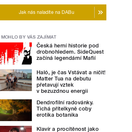
Jak nás naladíte na DABu
MOHLO BY VÁS ZAJÍMAT
Česká herní historie pod
drobnohledem. SideQuest
začíná legendární Mafií
Haló, je čas Vstávat a ničit!
Matter Tua na debutu
přetavují vztek
v bezuzdnou energii
Dendrofilní radovánky.
Tichá přítelkyně coby
erotika botanika
Klavír a procítěnost jako