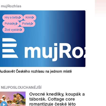
mujRozhlas
Hry a četby
Krimi
Pohádky
Pořady
Živé vysílání
Audiosvět Českého rozhlasu na jednom místě
NEJPOSLOUCHANĚJŠÍ
Ovocné knedlíky, koupák a
táborák. Cottage core
romantizuje české léto