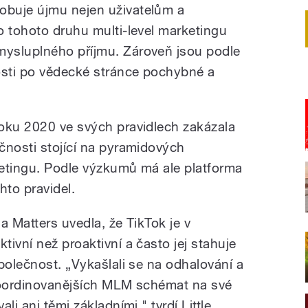
buje újmu nejen uživatelům a
o tohoto druhu multi-level marketingu
ysluplného příjmu. Zároveň jsou podle
sti po vědecké stránce pochybné a
oku 2020 ve svých pravidlech zakázala
čnosti stojící na pyramidových
etingu. Podle výzkumů má ale platforma
to pravidel.
ia Matters uvedla, že TikTok je v
ivní než proaktivní a často jej stahuje
polečnost. „Vykašlali se na odhalování a
 koordinovanějších MLM schémat na své
li ani těmi základními," tvrdí Little.