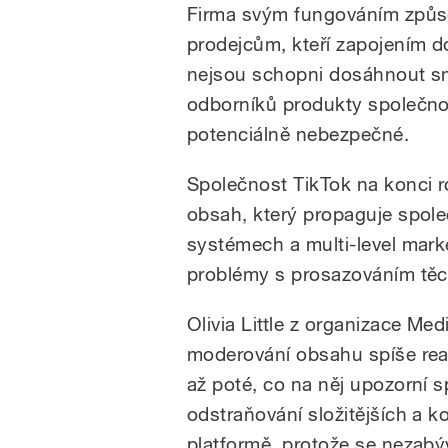
Firma svým fungováním způso
prodejcům, kteří zapojením d
nejsou schopni dosáhnout sm
odborníků produkty společno
potenciálně nebezpečné.
Společnost TikTok na konci r
obsah, který propaguje spole
systémech a multi-level mark
problémy s prosazováním těch
Olivia Little z organizace Med
moderování obsahu spíše reakt
až poté, co na něj upozorní s
odstraňování složitějších a
platformě, protože se nezabýva