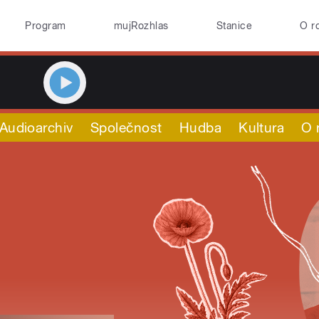
Program
mujRozhlas
Stanice
O r
Audioarchiv
Společnost
Hudba
Kultura
O 