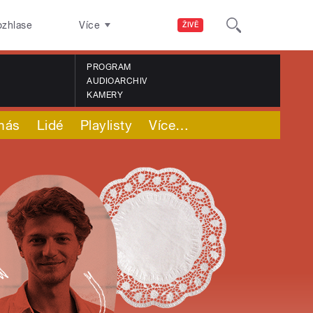
ozhlase
Více
ŽIVĚ
PROGRAM
AUDIOARCHIV
KAMERY
nás
Lidé
Playlisty
Více
…