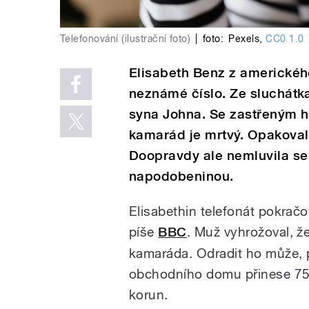
Telefonování (ilustrační foto)
|
foto:
Pexels
,
CC0 1.0
Elisabeth Benz z amerického
neznámé číslo. Ze sluchátka
syna Johna. Se zastřeným hl
kamarád je mrtvý. Opakoval
Doopravdy ale nemluvila se
napodobeninou.
Elisabethin telefonát pokračov
píše
BBC
. Muž vyhrožoval, že
kamaráda. Odradit ho může, 
obchodního domu přinese 7500
korun.