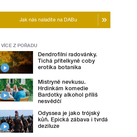
Jak nás naladíte na DABu
VÍCE Z POŘADU
Dendrofilní radovánky.
Tichá přítelkyně coby
erotika botanika
Mistryně nevkusu.
Hrdinkám komedie
Bardotky alkohol příliš
nesvědčí
Odyssea je jako trójský
kůň. Epická zábava i tvrdá
deziluze