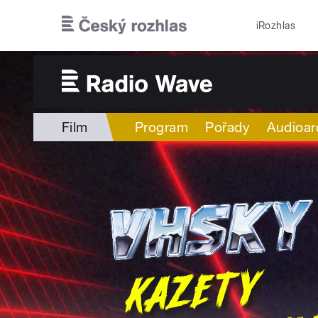
Přejít k hlavnímu obsahu
iRozhlas
Film
Program
Pořady
Audioar