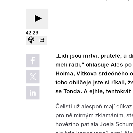
42:29
„Lidi jsou mrtví, přátelé, a 
měli rádi,“ ohlašuje Aleš p
Holma, Vítkova srdečného os
toho obličeje jste si říkali
se Tonda. A ejhle, tentokrát
Čelisti už alespoň mají důkaz
pro ně mírným zklamáním, ste
hovězího patlala Joela Schum
ale kdo koneckonců není.
Ne