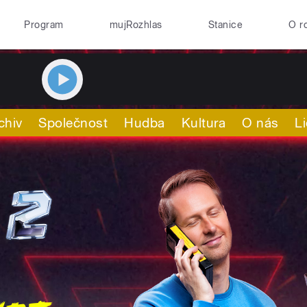
Program
mujRozhlas
Stanice
O r
chiv
Společnost
Hudba
Kultura
O nás
L