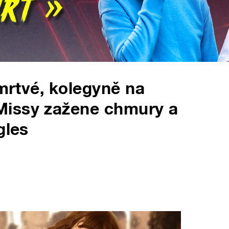
omrtvé, kolegyně na
Missy zažene chmury a
gles