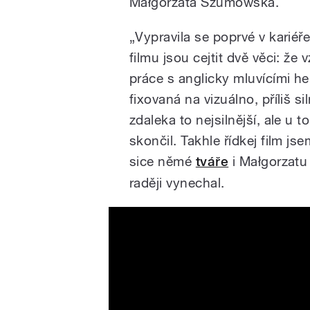
Małgorzata Szumowska.
„Vypravila se poprvé v kariéře
filmu jsou cejtit dvě věci: že
práce s anglicky mluvícími he
fixovaná na vizuálno, příliš si
zdaleka to nejsilnější, ale u
skončil. Takhle řídkej film js
sice němé
tváře
i Małgorzatu 
raději vynechal.
Další jehňátko 2019 CZ HD 