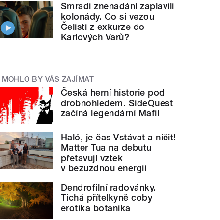
Smradi znenadání zaplavili
kolonády. Co si vezou
Čelisti z exkurze do
Karlových Varů?
MOHLO BY VÁS ZAJÍMAT
Česká herní historie pod
drobnohledem. SideQuest
začíná legendární Mafií
Haló, je čas Vstávat a ničit!
Matter Tua na debutu
přetavují vztek
v bezuzdnou energii
Dendrofilní radovánky.
Tichá přítelkyně coby
erotika botanika