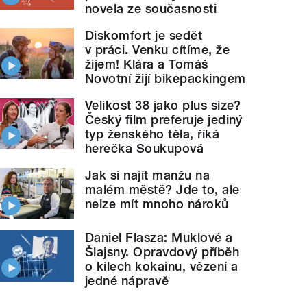
novela ze současnosti
Diskomfort je sedět
v práci. Venku cítíme, že
žijem! Klára a Tomáš
Novotní žijí bikepackingem
Velikost 38 jako plus size?
Český film preferuje jediný
typ ženského těla, říká
herečka Soukupová
Jak si najít manžu na
malém městě? Jde to, ale
nelze mít mnoho nároků
Daniel Flasza: Muklové a
Šlajsny. Opravdový příběh
o kilech kokainu, vězení a
jedné nápravě