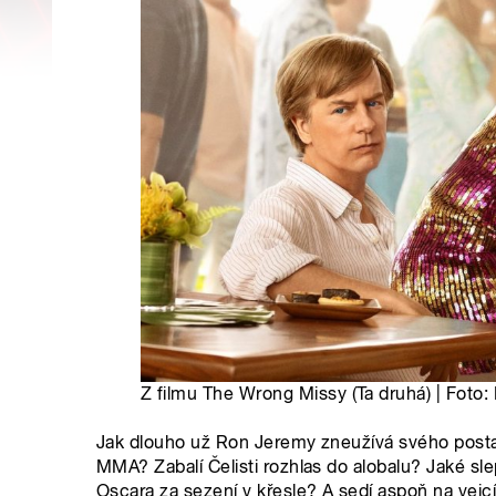
Z filmu The Wrong Missy (Ta druhá) | Foto: 
Jak dlouho už Ron Jeremy zneužívá svého post
MMA? Zabalí Čelisti rozhlas do alobalu? Jaké sl
Oscara za sezení v křesle? A sedí aspoň na vejc