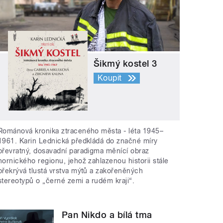
Šikmý kostel 3
Koupit
Románová kronika ztraceného města - léta 1945–
1961. Karin Lednická předkládá do značné míry
převratný, dosavadní paradigma měnící obraz
hornického regionu, jehož zahlazenou historii stále
překrývá tlustá vrstva mýtů a zakořeněných
stereotypů o „černé zemi a rudém kraji“.
Pan Nikdo a bílá tma