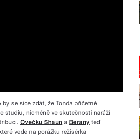
by se sice zdát, že Tonda příčetně
ve studiu, nicméně ve skutečnosti naráží
tribuci.
Ovečku Shaun
a
Berany
teď
 které vede na porážku režisérka