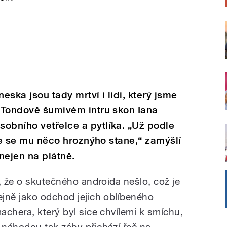
dneska jsou tady mrtví i lidi, který jsme
o Tondově šumivém intru skon Iana
obního vetřelce a pytlíka. „Už podle
, že se mu něco hroznýho stane,“ zamýšlí
 nejen na plátně.
, že o skutečného androida nešlo, což je
jně jako odchod jejich oblíbeného
achera, který byl sice chvílemi k smíchu,
 náhodou tak záhy přichází řeč na