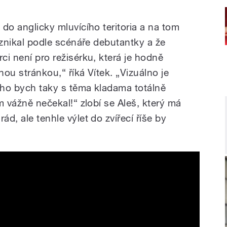
 do anglicky mluvícího teritoria a na tom
 vznikal podle scénáře debutantky a že
rci není pro režisérku, která je hodně
lnou stránkou,“ říká Vítek. „Vizuálno je
 toho bych taky s těma kladama totálně
em vážně nečekal!“ zlobí se Aleš, který má
rád, ale tenhle výlet do zvířecí říše by
trailer