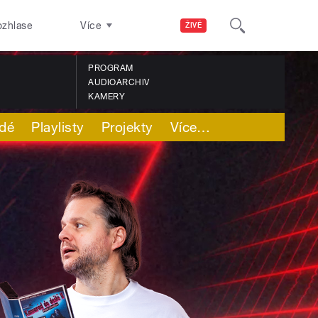
ozhlase
Více
ŽIVĚ
PROGRAM
AUDIOARCHIV
KAMERY
idé
Playlisty
Projekty
Více
…