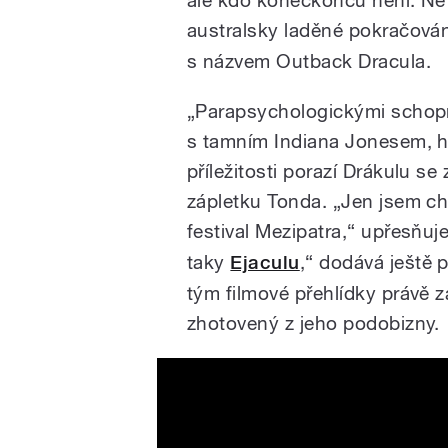
australsky laděné pokračová
s názvem Outback Dracula.
„Parapsychologickými schopn
s tamním Indiana Jonesem, hled
příležitosti porazí Drákulu s
zápletku Tonda. „Jen jsem cht
festival Mezipatra,“ upřesňuj
taky
Ejaculu
,“ dodává ještě 
tým filmové přehlídky právě z
zhotovený z jeho podobizny.
Blacula Official Trailer #1