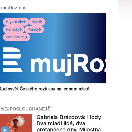
mujRozhlas
Hry a četby
Krimi
Pohádky
Pořady
Živé vysílání
Audiosvět Českého rozhlasu na jednom místě
NEJPOSLOUCHANĚJŠÍ
Gabriela Brázdová: Hody.
Dva mladí lidé, dva
protančené dny. Milostná