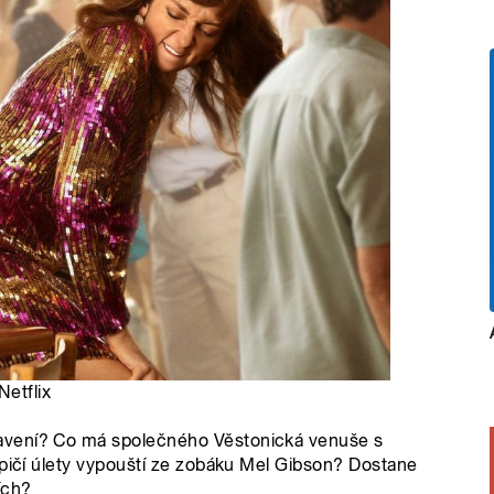
Netflix
avení? Co má společného Věstonická venuše s
epičí úlety vypouští ze zobáku Mel Gibson? Dostane
ích?