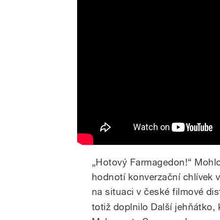
„Hotový Farmagedon!“ Mohlo 
hodnotí konverzační chlívek 
na situaci v české filmové dis
totiž doplnilo Další jehňátko,