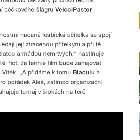
ní céčkového šlágru
VelociPastor
ostmi nadaná lesbická učitelka se spojí
ají její ztracenou přítelkyni a při té
e zlatou armádou nemrtvých,“ nastiňuje
ěl říct, že tenhle film bude zahajovat
e Vítek. „A přidáme k tomu
Blaculu
a
pro pořádek Aleš, zatímco organizační
ahajuje turnaj v šipkách na terč
 - Thalmus Rasulala Movie (1972) HD