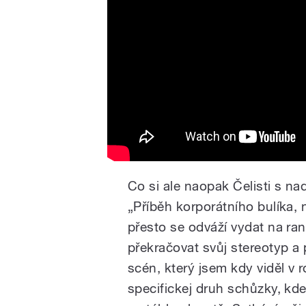
Co si ale naopak Čelisti s n
„Příběh korporátního bulíka, n
přesto se odváží vydat na ra
překračovat svůj stereotyp a 
scén, který jsem kdy viděl v
specifickej druh schůzky, kd