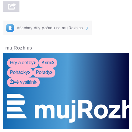
Všechny díly pořadu na mujRozhlas
mujRozhlas
Hry a četby
Krimi
Pohádky
Pořady
Živé vysílání