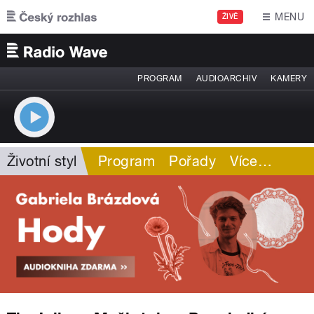
Přejít k hlavnímu obsahu
MENU
ŽIVĚ
PROGRAM
AUDIOARCHIV
KAMERY
Životní styl
Program
Pořady
Více
…