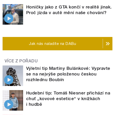
Honičky jako z GTA končí v realitě jinak.
Proč jízda v autě mění naše chování?
Jak nás naladíte na DABu
VÍCE Z POŘADU
Výletní tip Martiny Bulánkové: Vypravte
se na nejvýše položenou českou
rozhlednu Boubín
Hudební tip: Tomáš Niesner přichází na
chuť „kovové estetice“ v knížkách
i hudbě