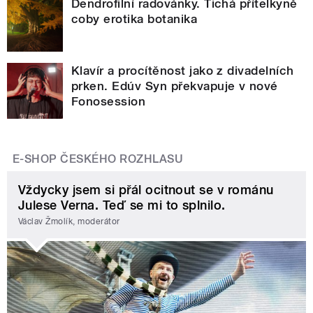
Dendrofilní radovánky. Tichá přítelkyně
coby erotika botanika
Klavír a procítěnost jako z divadelních
prken. Edúv Syn překvapuje v nové
Fonosession
E-SHOP ČESKÉHO ROZHLASU
Vždycky jsem si přál ocitnout se v románu
Julese Verna. Teď se mi to splnilo.
Václav Žmolík, moderátor