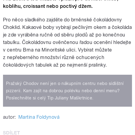
koblihu, croissant nebo poctivý džem.
Pro něco sladkého zajděte do brněnské čokoládovny
Choklid. Kakaové boby vybírají pečlivým okem a čokoláda
je zde vyráběna ručně od sběru plodů až po konečnou
tabulku. Čokoládovnu ověnčenou řadou ocenění hledejte
v centru Brna na Minoritské ulici. Vybírat můžete
z nepřeberného množství různě ochucených
čokoládových tabulek až po nejmenší pralinky.
Pražský Chodov není jen o nákupním centru nebo sídlištní
pizzerii. Kam zajít na dobrou polévku nebo denní menu?
Poslechněte si celý Tip Juliany Maškrtnice.
autor:
Martina Foldynová