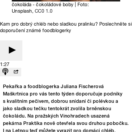
čokoláda - čokoládové boby | Foto:
Unsplash,
CC0 1.0
Kam pro dobrý chléb nebo sladkou pralinku? Poslechněte si
doporučení známé foodblogerky
1:27
Pekařka a foodblogerka Juliana Fischerová
Maškrtnica pro vás tento týden doporučuje podniky
s kvalitním pečivem, dobrou snídaní či polévkou a
jako sladkou tečku tentokrát zvolila brněnskou
čokoládu. Na pražských Vinohradech usazená
pekárna Praktika nově otevřela svou druhou pobočku.
I na Letnou teď můžete vyrazit pro domácí chléb,