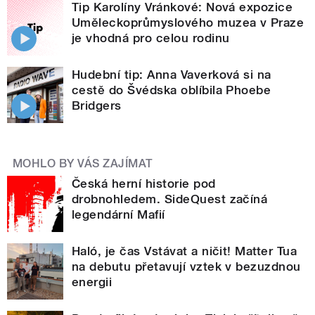
Tip Karolíny Vránkové: Nová expozice
Uměleckoprůmyslového muzea v Praze
je vhodná pro celou rodinu
Hudební tip: Anna Vaverková si na
cestě do Švédska oblíbila Phoebe
Bridgers
MOHLO BY VÁS ZAJÍMAT
Česká herní historie pod
drobnohledem. SideQuest začíná
legendární Mafií
Haló, je čas Vstávat a ničit! Matter Tua
na debutu přetavují vztek v bezuzdnou
energii