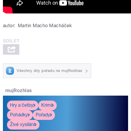
autor:
Martin Macho Macháček
Všechny díly pořadu na mujRozhlas
mujRozhlas
Hry a četby
Krimi
Pohádky
Pořady
Živé vysílání