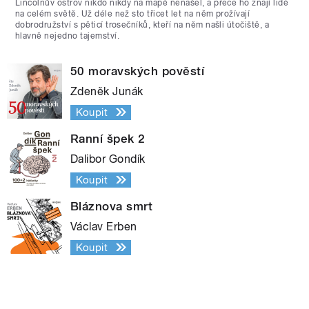
Lincolnův ostrov nikdo nikdy na mapě nenašel, a přece ho znají lidé
na celém světě. Už déle než sto třicet let na něm prožívají
dobrodružství s pěticí trosečníků, kteří na něm našli útočiště, a
hlavně nejedno tajemství.
50 moravských pověstí
Zdeněk Junák
Koupit
Ranní špek 2
Dalibor Gondík
Koupit
Bláznova smrt
Václav Erben
Koupit