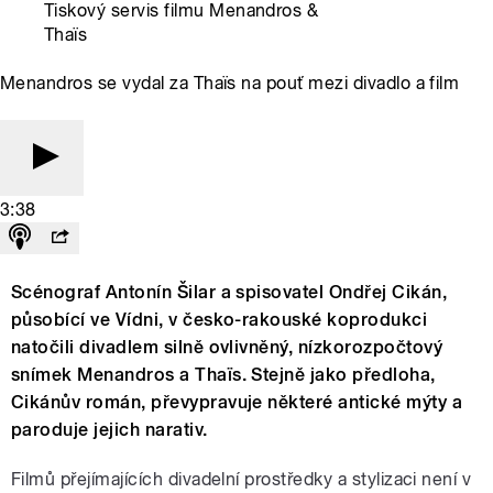
Tiskový servis filmu Menandros &
Thaïs
Menandros se vydal za Thaïs na pouť mezi divadlo a film
3:38
Scénograf Antonín Šilar a spisovatel Ondřej Cikán,
působící ve Vídni, v česko-rakouské koprodukci
natočili divadlem silně ovlivněný, nízkorozpočtový
snímek Menandros a Thaïs. Stejně jako předloha,
Cikánův román, převypravuje některé antické mýty a
paroduje jejich narativ.
Filmů přejímajících divadelní prostředky a stylizaci není v