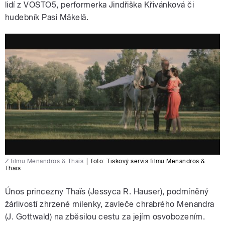
lidí z VOSTO5, performerka Jindřiška Křivánková či
hudebník Pasi Mäkelä.
Z filmu Menandros & Thaïs
|
foto: Tiskový servis filmu Menandros &
Thaïs
Únos princezny Thaïs (Jessyca R. Hauser), podmíněný
žárlivostí zhrzené milenky, zavleče chrabrého Menandra
(J. Gottwald) na zběsilou cestu za jejím osvobozením.