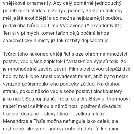
vnějškové ornamenty. Aby celý poměrně jednoduchý
příběh mezi hledáním ženy a pomsty zhrzené milenky
měl ještě exotičtější a co možná nejbizarnější podtón,
přidali oba tvůrci do filmu Vypravěče (Alexander Krittl).
Ten si v přímých komentářích dějů počíná lehce
anarchisticky a místy již tak rozbitý děj sabotuje.
Tvůrci toho nakonec chtějí říct skrze ohromné množství
postav, vedlejších zápletek i fantaskních výjevů tolik, že
je mnohočetné závěry zavalí. Film s celkovou stopáží dvě
hodiny by klidně snesl devadesát minut, aniž by to nějak
výrazně pošramotilo jeho poetický základ. Na druhou
stranu, pokud někdo vedle sebe postaví blockbustery
jako např. Souboj titánů, Trója, oba díly Bitvy u Thermopyl,
napětí mezi češtinou a němčinou i praštěné divadelní
tradice, dostane – slovy filmu – „velkou mlatu“.
Menandros a Thaïs možná nefunguje jako celek, ale
rozhodně jako změť ambivalentních detailů, kloubící