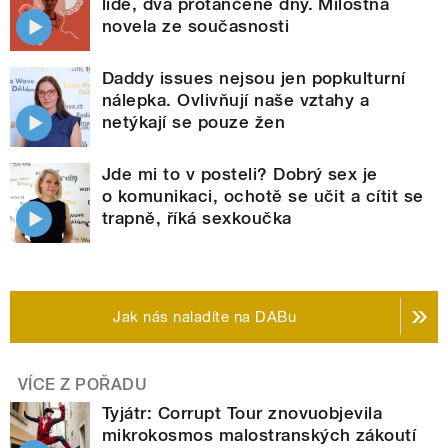
lidé, dva protančené dny. Milostná
novela ze současnosti
Daddy issues nejsou jen popkulturní
nálepka. Ovlivňují naše vztahy a
netýkají se pouze žen
Jde mi to v posteli? Dobrý sex je
o komunikaci, ochotě se učit a cítit se
trapně, říká sexkoučka
Jak nás naladíte na DABu
VÍCE Z POŘADU
Tyjátr: Corrupt Tour znovuobjevila
mikrokosmos malostranských zákoutí