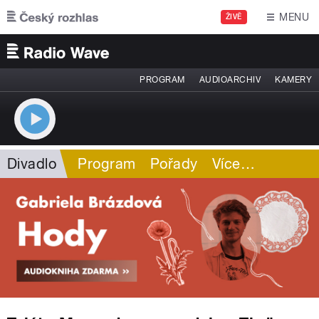
Přejít k hlavnímu obsahu
MENU
ŽIVĚ
PROGRAM
AUDIOARCHIV
KAMERY
Divadlo
Program
Pořady
Více
…