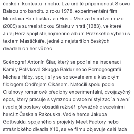
českém kontextu mnoho. Lze určitě připomenout Sísovu
Baladu pro banditu z roku 1978, experimentální film
Miroslava Bambuška Jan Hus – Mše za tři mrtvé muže
(2009) a surrealistickou Straku v hrsti (1983), ve které
Juraj Herz spojil stejnojmenné album Pražského výběru s
textem Mastičkáře, jedné z nejstarších českých
divadelních her vůbec.
Scénograf Antonín Šilar, který se podílel na inscenaci
Kamily Polívkové Skugga Baldur nebo Pornogeografii
Michala Háby, spojil síly se spisovatelem a klasickým
filologem Ondřejem Cikánem. Natočili spolu podle
Cikánovy románové předlohy experimentální, dvojjazyčný
epos, který pracuje s výraznou divadelní stylizací a hlavní
i vedlejší postavy obsadili režiséři převážně divadelními
herci z Česka a Rakouska. Vedle herce Jakuba
Gottwalda, spojeného s projekty Meet Factory nebo
strašnického divadla X10, se ve filmu objevuje celá řada