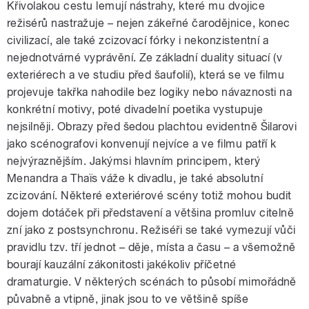
Křivolakou cestu lemují nástrahy, které mu dvojice
režisérů nastražuje – nejen zákeřné čarodějnice, konec
civilizací, ale také zcizovací fórky i nekonzistentní a
nejednotvárné vyprávění. Ze základní duality situací (v
exteriérech a ve studiu před šaufolií), která se ve filmu
projevuje takřka nahodile bez logiky nebo návaznosti na
konkrétní motivy, poté divadelní poetika vystupuje
nejsilněji. Obrazy před šedou plachtou evidentně Šilarovi
jako scénografovi konvenují nejvíce a ve filmu patří k
nejvýraznějším. Jakýmsi hlavním principem, který
Menandra a Thaïs váže k divadlu, je také absolutní
zcizování. Některé exteriérové scény totiž mohou budit
dojem dotáček při představení a většina promluv citelně
zní jako z postsynchronu. Režiséři se také vymezují vůči
pravidlu tzv. tří jednot – děje, místa a času – a všemožně
bourají kauzální zákonitosti jakékoliv příčetné
dramaturgie. V některých scénách to působí mimořádně
půvabně a vtipně, jinak jsou to ve většině spíše