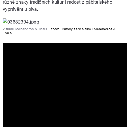
různé znaky tradičních kultur i radost z pábitelského
vyprávění u piva.
Z filmu Menandros & Thaïs
|
foto: Tiskový servis filmu Menandros &
Thaïs