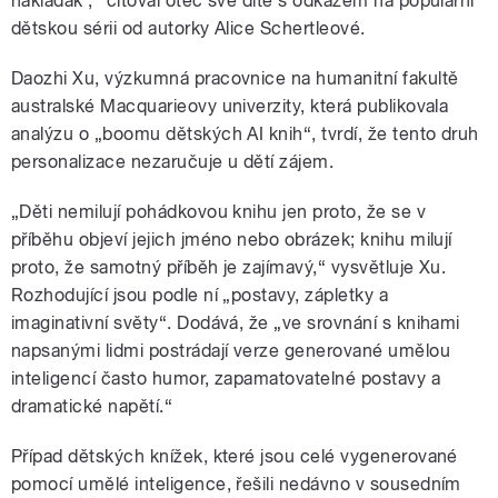
náklaďák‘,“ citoval otec své dítě s odkazem na populární
dětskou sérii od autorky Alice Schertleové.
Daozhi Xu, výzkumná pracovnice na humanitní fakultě
australské Macquarieovy univerzity, která publikovala
analýzu o „boomu dětských AI knih“, tvrdí, že tento druh
personalizace nezaručuje u dětí zájem.
„Děti nemilují pohádkovou knihu jen proto, že se v
příběhu objeví jejich jméno nebo obrázek; knihu milují
proto, že samotný příběh je zajímavý,“ vysvětluje Xu.
Rozhodující jsou podle ní „postavy, zápletky a
imaginativní světy“. Dodává, že „ve srovnání s knihami
napsanými lidmi postrádají verze generované umělou
inteligencí často humor, zapamatovatelné postavy a
dramatické napětí.“
Případ dětských knížek, které jsou celé vygenerované
pomocí umělé inteligence, řešili nedávno v sousedním