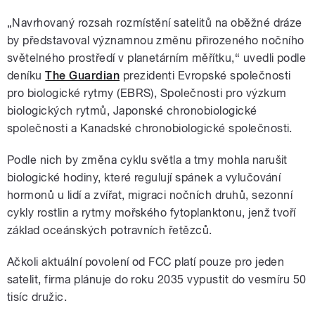
„Navrhovaný rozsah rozmístění satelitů na oběžné dráze
by představoval významnou změnu přirozeného nočního
světelného prostředí v planetárním měřítku,“ uvedli podle
deníku
The Guardian
prezidenti Evropské společnosti
pro biologické rytmy (EBRS), Společnosti pro výzkum
biologických rytmů, Japonské chronobiologické
společnosti a Kanadské chronobiologické společnosti.
Podle nich by změna cyklu světla a tmy mohla narušit
biologické hodiny, které regulují spánek a vylučování
hormonů u lidí a zvířat, migraci nočních druhů, sezonní
cykly rostlin a rytmy mořského fytoplanktonu, jenž tvoří
základ oceánských potravních řetězců.
Ačkoli aktuální povolení od FCC platí pouze pro jeden
satelit, firma plánuje do roku 2035 vypustit do vesmíru 50
tisíc družic.