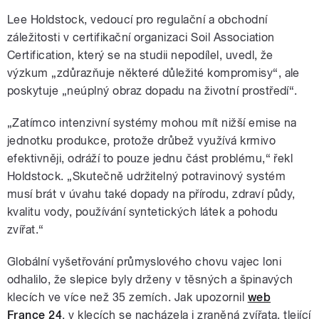
Lee Holdstock, vedoucí pro regulační a obchodní
záležitosti v certifikační organizaci Soil Association
Certification, který se na studii nepodílel, uvedl, že
výzkum „zdůrazňuje některé důležité kompromisy“, ale
poskytuje „neúplný obraz dopadu na životní prostředí“.
„Zatímco intenzivní systémy mohou mít nižší emise na
jednotku produkce, protože drůbež využívá krmivo
efektivněji, odráží to pouze jednu část problému,“ řekl
Holdstock. „Skutečně udržitelný potravinový systém
musí brát v úvahu také dopady na přírodu, zdraví půdy,
kvalitu vody, používání syntetických látek a pohodu
zvířat.“
Globální vyšetřování průmyslového chovu vajec loni
odhalilo, že slepice byly drženy v těsných a špinavých
klecích ve více než 35 zemích. Jak upozornil
web
France 24
, v klecích se nacházela i zraněná zvířata, tlející