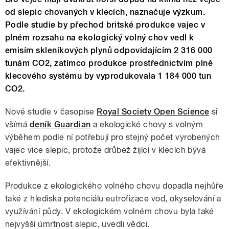
od slepic chovaných v klecích, naznačuje výzkum.
Podle studie by přechod britské produkce vajec v
plném rozsahu na ekologický volný chov vedl k
emisím skleníkových plynů odpovídajícím 2 316 000
tunám CO2, zatímco produkce prostřednictvím plně
klecového systému by vyprodukovala 1 184 000 tun
CO2.
Nové studie v časopise
Royal Society Open Science
si
všímá
deník Guardian
a ekologické chovy s volným
výběhem podle ní potřebují pro stejný počet vyrobených
vajec více slepic, protože drůbež žijící v klecích bývá
efektivnější.
Produkce z ekologického volného chovu dopadla nejhůře
také z hlediska potenciálu eutrofizace vod, okyselování a
využívání půdy. V ekologickém volném chovu byla také
nejvyšší úmrtnost slepic, uvedli vědci.