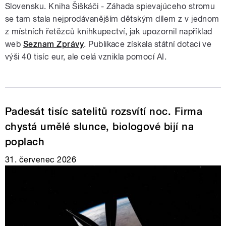
Slovensku. Kniha Šiškáči - Záhada spievajúceho stromu
se tam stala nejprodávanějším dětským dílem z v jednom
z místních řetězců knihkupectví, jak upozornil například
web
Seznam Zprávy
. Publikace získala státní dotaci ve
výši 40 tisíc eur, ale celá vznikla pomocí AI.
Padesát tisíc satelitů rozsvítí noc. Firma
chystá umělé slunce, biologové bijí na
poplach
31. červenec 2026