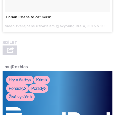
Dorian listens to cat music
Video zveřejněné uživatelem @axyoung,Bře 4, 2015 v 10:29 PST
mujRozhlas
Hry a četby
Krimi
Pohádky
Pořady
Živé vysílání