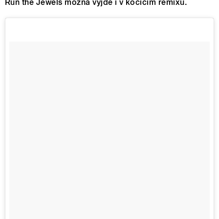
Run the Jewels možná vyjde i v kočičím remixu.