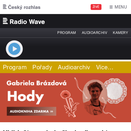
Přejít k hlavnímu obsahu
MENU
ŽIVĚ
PROGRAM
AUDIOARCHIV
KAMERY
Program
Pořady
Audioarchiv
Více
…