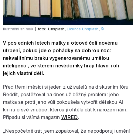
Ilustrační snímek
|
foto:
Unsplash
,
Licence Unsplash
,
©
V posledních letech matky a otcové čelí novému
utrpení, pokud jde o pohádky na dobrou noc:
nekvalitnímu braku vygenerovanému umělou
inteligencí, ve kterém nevědomky hrají hlavní roli
jejich vlastní děti.
Před třemi měsíci si jeden z uživatelů na diskusním fóru
Reddit, postěžoval na dnes už běžný problém: jeho
matka se proti jeho vůli pokoušela vytvořit dětskou AI
knihu o své vnučce, kterou jí chtěla dát k narozeninám.
Případu si všímá magazín
WIRED
.
„Nespočetněkrát jsem zopakoval, že nepodporuji umění