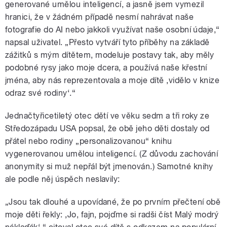
generované umělou inteligencí, a jasně jsem vymezil
hranici, že v žádném případě nesmí nahrávat naše
fotografie do AI nebo jakkoli využívat naše osobní údaje,“
napsal uživatel. „Přesto vytváří tyto příběhy na základě
zážitků s mým dítětem, modeluje postavy tak, aby měly
podobné rysy jako moje dcera, a používá naše křestní
jména, aby nás reprezentovala a moje dítě ‚vidělo v knize
odraz své rodiny‘.“
Jednačtyřicetiletý otec dětí ve věku sedm a tři roky ze
Středozápadu USA popsal, že obě jeho děti dostaly od
přátel nebo rodiny „personalizovanou“ knihu
vygenerovanou umělou inteligencí. (Z důvodu zachování
anonymity si muž nepřál být jmenován.) Samotné knihy
ale podle něj úspěch neslavily:
„Jsou tak dlouhé a upovídané, že po prvním přečtení obě
moje děti řekly: ‚Jo, fajn, pojďme si radši číst Malý modrý