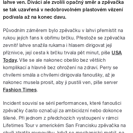
lahve ven. Diváci ale zvolili opačný směr a zpěvačka
se tak uzavřená v nedobrovolném plastovém vězení
podívala až na konec davu.
Původním záměrem bylo zpěvačku v lahvi přemístit na
rukou jejích fans k obřímu brčku. Přestože se zpěvačka
zevnitř lahve snažila rukama i hlasem dirigovat její
příznivce, její cesta k brčku trvala pět minut, píše
USA
Today
.
Vše se ale nakonec obešlo bez větších
komplikací a hlavně bez ohrožení na zdraví. Perry se
chvílemi smála a chvílemi dirigovala fanoušky, až je
nakonec musela prosit, aby ji pustili ven, píše server
Fashion Times
.
Incident souvisí se sérií performances, které fanoušci
zpěvačky často označují za ambiciózní nebo dokonce
šílené. Při jednom z předchozích vystoupení v rámci
Lifetimes Tour v americkém San Francisku zpěvačka na
chvíli ztratila rovnováhu, když se mechanický motýl, na