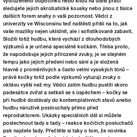
vytouženého odpočinku nebo klidu na další práci
sledujete jejich akrobatické kousky nebo jinou z tisíce
dalších forem snahy o vaši pozornost. Vědci z
univerzity ve Wisconsinu teď naštěstí přišli na to, jak
vaše mazlíky nejen uklidnit, ale i sofistikovaně zabavit.
Složili totiž hudbu, která vychází z dlouhodobých
výzkumů a je určená speciálně kočkám. Třeba proto,
že napodobuje jejich přirozené zvuky, je ve stejném
tempu jako jejich předení nebo sání a je složená
hlavně z proměnlivých a často velmi vysokých tónů –
právě kočky totiž podle výzkumů vyluzují zvuky o
oktávu vyšší než my. Vědci zatím hudbu pustili skoro
padesátce zvířat a setkali se s úspěchem – kočky se
při hudbě dostávaly do kontemplativních stavů anebo
hudbu náruživě poslouchaly přímo před
reproduktorem. Ukázky speciálních děl si můžete
poslechnout tady a tady – reakce kočičích posluchačů
pak najdete tady. Přečtěte si taky o tom, že novinka