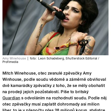
Amy Winehouse
|
foto:
Leon Schadeberg
,
Shutterstock Editorial /
Profimedia
Mitch Winehouse, otec zesnulé zpěvačky Amy
Winhouse, podle soudu vědomě a záměrně obviňoval
dvě kamarádky zpěvačky z toho, že se měly obohatit
na prodeji jejích pozůstalostí. Píše to britský
Guardian
s odvoláním na rozhodnutí soudu. Podle něj
otec zpěvačky musí zaplatit dohromady asi milion
liber, to je v přepočtu přes 28 milionů korun, stylistce