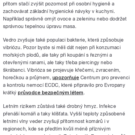
přitom stačí zvýšit pozornost při osobní hygieně a
zachovávat základní hygienické návyky v kuchyni.
Například správně omýt ovoce a zeleninu nebo dodržet
správnou tepelnou úpravu masa.
Vedro zvyšuje také populaci bakterie, která způsobuje
vibriózu. Pozor byste si měli dát nejen při konzumaci
mořských plodů, ale taky při koupání s řeznými a
otevřenými ranami, ale taky třeba piercingy nebo
škrábanci. Vibrióza se projevuje křečemi, zvracením,
horečkou a průjmem,
upozorňuje
Centrum pro prevenci
a kontrolu nemocí ECDC, které připravilo pro Evropany
krátký
průvodce bezpečným létem
.
Letním rizikem zůstává také drobný hmyz. Infekce
přenáší komáři a taky klíšťata. Vyšší teploty způsobené
letními vlny veder zvyšují přítomnost komárů i v
regionech, kde se předtím kvůli méně příznivým