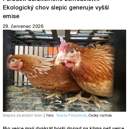
Ekologický chov slepic generuje vyšší
emise
29. červenec 2026
Slepice (ilustrační foto)
|
foto:
Tereza Pešoutová
,
Český rozhlas
Bio vejce mají dvakrát horší dopad na klima než vejce