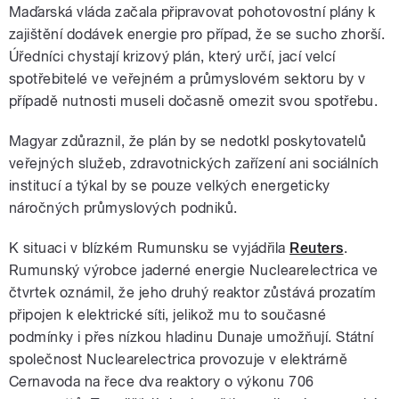
Maďarská vláda začala připravovat pohotovostní plány k
zajištění dodávek energie pro případ, že se sucho zhorší.
Úředníci chystají krizový plán, který určí, jací velcí
spotřebitelé ve veřejném a průmyslovém sektoru by v
případě nutnosti museli dočasně omezit svou spotřebu.
Magyar zdůraznil, že plán by se nedotkl poskytovatelů
veřejných služeb, zdravotnických zařízení ani sociálních
institucí a týkal by se pouze velkých energeticky
náročných průmyslových podniků.
K situaci v blízkém Rumunsku se vyjádřila
Reuters
.
Rumunský výrobce jaderné energie Nuclearelectrica ve
čtvrtek oznámil, že jeho druhý reaktor zůstává prozatím
připojen k elektrické síti, jelikož mu to současné
podmínky i přes nízkou hladinu Dunaje umožňují. Státní
společnost Nuclearelectrica provozuje v elektrárně
Cernavoda na řece dva reaktory o výkonu 706