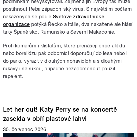
podmínkám nevyskytovali. Zejména jih Evropy tak může
postihnout třeba západonilský virus. S největším počtem
nakažených se podle
Světové zdravotnické
organizace
potýká Řecko a Itálie, dva nakažené ale hlásí
taky Španělsko, Rumunsko a Severní Makedonie.
Proti komárům i klíšťatům, které přenášejí encefalitidu
nebo boreliózu pak odborníci doporučují do lesa nebo i
do parku vyrazit v dlouhých nohavicích a s dlouhými
rukávy i na rukou, případně nezapomenout použít
repelent.
Let her out! Katy Perry se na koncertě
zasekla v obří plastové lahvi
30. červenec 2026