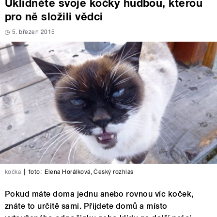
Uklidněte svoje kočky hudbou, kterou
pro ně složili vědci
5. březen 2015
kočka
|
foto:
Elena Horálková
,
Český rozhlas
Pokud máte doma jednu anebo rovnou víc koček,
znáte to určitě sami. Přijdete domů a místo