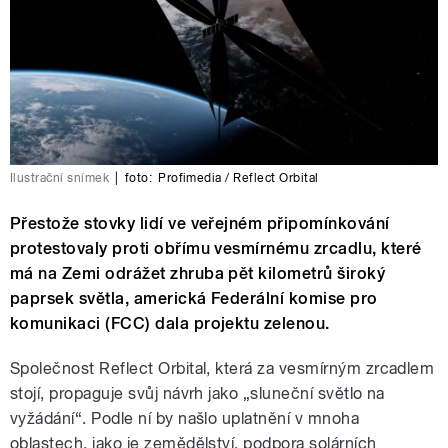
Ilustrační snímek
|
foto:
Profimedia / Reflect Orbital
Přestože stovky lidí ve veřejném připomínkování
protestovaly proti obřímu vesmírnému zrcadlu, které
má na Zemi odrážet zhruba pět kilometrů široký
paprsek světla, americká Federální komise pro
komunikaci (FCC) dala projektu zelenou.
Společnost Reflect Orbital, která za vesmírným zrcadlem
stojí, propaguje svůj návrh jako „sluneční světlo na
vyžádání“. Podle ní by našlo uplatnění v mnoha
oblastech, jako je zemědělství, podpora solárních