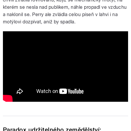
kterém se nesla nad publikem, náhle propadl ve vzduchu
a naklonil se. Perry ale zvládla celou píseň v lahvi i na
motýlovi dozpívat, aniž by spadla.
KATY PERRY INSIDE AN INFLATABLE
WATER BOTTLE KATY PERRY OUT OF
THE OFFICE ISLE OF MTV 2026
Paradox udržitelného zemědělství: