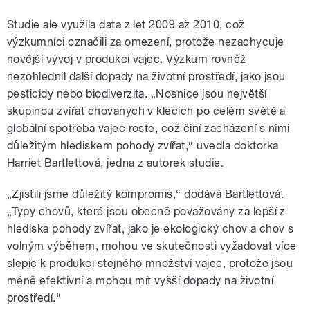
Studie ale využila data z let 2009 až 2010, což
výzkumníci označili za omezení, protože nezachycuje
novější vývoj v produkci vajec. Výzkum rovněž
nezohlednil další dopady na životní prostředí, jako jsou
pesticidy nebo biodiverzita. „Nosnice jsou největší
skupinou zvířat chovaných v klecích po celém světě a
globální spotřeba vajec roste, což činí zacházení s nimi
důležitým hlediskem pohody zvířat,“ uvedla doktorka
Harriet Bartlettová, jedna z autorek studie.
„Zjistili jsme důležitý kompromis,“ dodává Bartlettová.
„Typy chovů, které jsou obecně považovány za lepší z
hlediska pohody zvířat, jako je ekologický chov a chov s
volným výběhem, mohou ve skutečnosti vyžadovat více
slepic k produkci stejného množství vajec, protože jsou
méně efektivní a mohou mít vyšší dopady na životní
prostředí.“