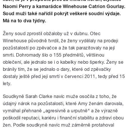
Naomi Perry a kamarádce Winehouse Catrion Gourlay.
Soud muži také nařídil pokrýt veškeré soudní výdaje.
Má na to dva týdny.
Ženy soud zprostil obžaloby už v dubnu. Otec
Winehouse původně tvrdil, že ženy vydělaly na prodeji
pozůstalostí po zpěvačce a že tak parazitovaly na její
smrti. Dohromady šlo o 155 předmětů, většinou
oblečení, ale jednalo se i o kabelky nebo šperky. Ženy se
bránily tím, že se jednalo o dary, které od zpěvačky
dostaly ještě před její smrtí v červenci 2011, tedy před 15
lety.
Soudkyně Sarah Clarke navíc muže osočila z toho, že
údajný nárok na pozůstalosti, které Amy ženám darovala,
vymáhal přehnaně „agresivně a urputně“ a že výrazně
poškodil reputaci, kariéru i finanční stabilitu a zdraví obou
žen. Podle soudkyně navíc muž záměrně protahoval