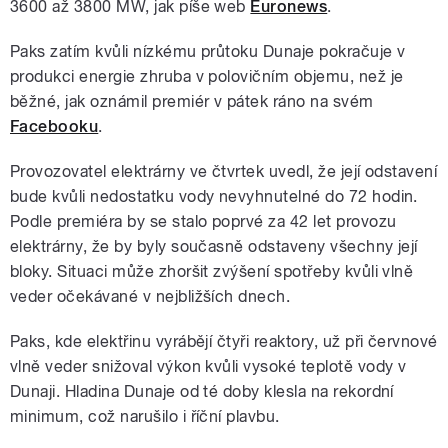
3600 až 3800 MW, jak píše web
Euronews
.
Paks zatím kvůli nízkému průtoku Dunaje pokračuje v
produkci energie zhruba v polovičním objemu, než je
běžné, jak oznámil premiér v pátek ráno na svém
Facebooku
.
Provozovatel elektrárny ve čtvrtek uvedl, že její odstavení
bude kvůli nedostatku vody nevyhnutelné do 72 hodin.
Podle premiéra by se stalo poprvé za 42 let provozu
elektrárny, že by byly současně odstaveny všechny její
bloky. Situaci může zhoršit zvýšení spotřeby kvůli vlně
veder očekávané v nejbližších dnech.
Paks, kde elektřinu vyrábějí čtyři reaktory, už při červnové
vlně veder snižoval výkon kvůli vysoké teplotě vody v
Dunaji. Hladina Dunaje od té doby klesla na rekordní
minimum, což narušilo i říční plavbu.