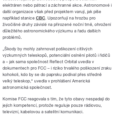
elektráren nebo pátrací a záchranné akce. Astronomové i
další organizace však před projektem varují, jak píše
například stanice
CBC
. Upozorňují na hrozbu pro
živočišné druhy závislé na přirozené noční tmě, ohrožení
důležitého astronomického výzkumu a řadu dalších
problémů.
„Škody by mohly zahrnovat poškození citlivých
výzkumných teleskopů, potenciální oslnění pilotů i řidičů
a – jak sama společnost Reflect Orbital uvedla v
dokumentech pro FCC – i riziko trvalého poškození zraku
kohokoli, kdo by se do paprsku podíval přes středně
velký teleskop,“ uvedla v prohlášení Americká
astronomická společnost.
Komise FCC reagovala s tím, že tyto obavy nespadají do
jejích kompetencí, protože reguluje pouze rádiovou,
televizní, kabelovou a satelitní komunikaci.