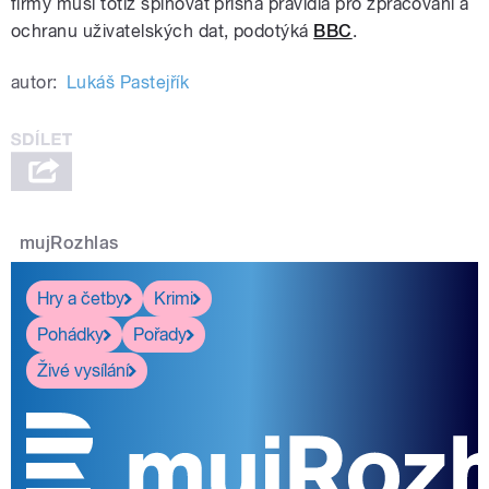
firmy musí totiž splňovat přísná pravidla pro zpracování a
ochranu uživatelských dat, podotýká
BBC
.
autor:
Lukáš Pastejřík
mujRozhlas
Hry a četby
Krimi
Pohádky
Pořady
Živé vysílání