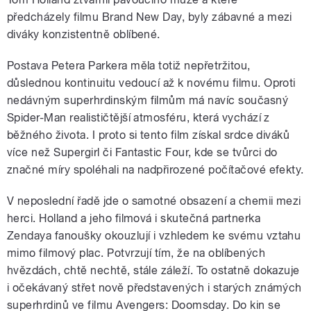
předcházely filmu Brand New Day, byly zábavné a mezi
diváky konzistentně oblíbené.
Postava Petera Parkera měla totiž nepřetržitou,
důslednou kontinuitu vedoucí až k novému filmu. Oproti
nedávným superhrdinským filmům má navíc současný
Spider-Man realističtější atmosféru, která vychází z
běžného života. I proto si tento film získal srdce diváků
více než Supergirl či Fantastic Four, kde se tvůrci do
značné míry spoléhali na nadpřirozené počítačové efekty.
V neposlední řadě jde o samotné obsazení a chemii mezi
herci. Holland a jeho filmová i skutečná partnerka
Zendaya fanoušky okouzlují i vzhledem ke svému vztahu
mimo filmový plac. Potvrzují tím, že na oblíbených
hvězdách, chtě nechtě, stále záleží. To ostatně dokazuje
i očekávaný střet nově představených i starých známých
superhrdinů ve filmu Avengers: Doomsday. Do kin se