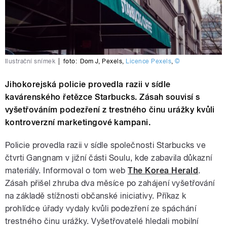
Ilustrační snímek
|
foto:
Dom J
,
Pexels
,
Licence Pexels
,
©
Jihokorejská policie provedla razii v sídle
kavárenského řetězce Starbucks. Zásah souvisí s
vyšetřováním podezření z trestného činu urážky kvůli
kontroverzní marketingové kampani.
Policie provedla razii v sídle společnosti Starbucks ve
čtvrti Gangnam v jižní části Soulu, kde zabavila důkazní
materiály. Informoval o tom web
The Korea Herald
.
Zásah přišel zhruba dva měsíce po zahájení vyšetřování
na základě stížnosti občanské iniciativy. Příkaz k
prohlídce úřady vydaly kvůli podezření ze spáchání
trestného činu urážky. Vyšetřovatelé hledali mobilní