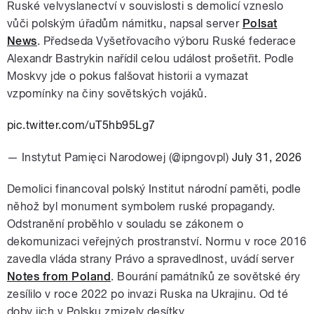
Ruské velvyslanectví v souvislosti s demolicí vzneslo
vůči polským úřadům námitku, napsal server
Polsat
News
. Předseda Vyšetřovacího výboru Ruské federace
Alexandr Bastrykin nařídil celou událost prošetřit. Podle
Moskvy jde o pokus falšovat historii a vymazat
vzpomínky na činy sovětských vojáků.
pic.twitter.com/uT5hb95Lg7
— Instytut Pamięci Narodowej (@ipngovpl)
July 31, 2026
Demolici financoval polský Institut národní paměti, podle
něhož byl monument symbolem ruské propagandy.
Odstranění proběhlo v souladu se zákonem o
dekomunizaci veřejných prostranství. Normu v roce 2016
zavedla vláda strany Právo a spravedlnost, uvádí server
Notes from Poland
. Bourání památníků ze sovětské éry
zesílilo v roce 2022 po invazi Ruska na Ukrajinu. Od té
doby jich v Polsku zmizely desítky.