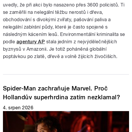
uvedly, že při akci bylo nasazeno přes 3600 policistů. Ti
se zaměřili na nelegální těžbu nerostů i dřeva,
obchodování s divokými zvířaty, pašování paliva a
nelegální zabírání půdy, které je často spojené s
následným kácením lesů. Environmentální kriminalita se
podle
agentury AP
stala jedním z nejvýdělečnějších
byznysů v Amazonii. Je totiž poháněná globální
poptávkou po zlatě, dřevě a volně žijících živočiších.
Spider-Man zachraňuje Marvel. Proč
Hollandův superhrdina zatím nezklamal?
4. srpen 2026