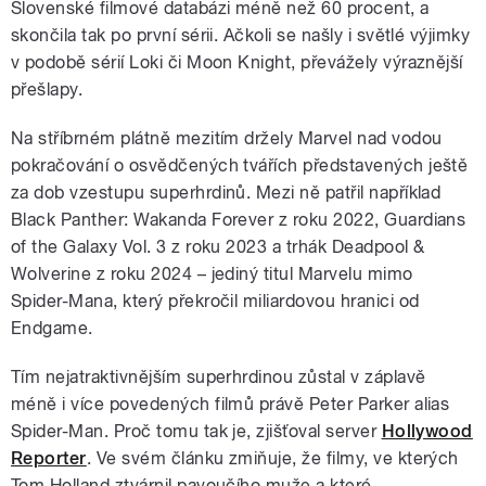
Slovenské filmové databázi méně než 60 procent, a
skončila tak po první sérii. Ačkoli se našly i světlé výjimky
v podobě sérií Loki či Moon Knight, převážely výraznější
přešlapy.
Na stříbrném plátně mezitím držely Marvel nad vodou
pokračování o osvědčených tvářích představených ještě
za dob vzestupu superhrdinů. Mezi ně patřil například
Black Panther: Wakanda Forever z roku 2022, Guardians
of the Galaxy Vol. 3 z roku 2023 a trhák Deadpool &
Wolverine z roku 2024 – jediný titul Marvelu mimo
Spider-Mana, který překročil miliardovou hranici od
Endgame.
Tím nejatraktivnějším superhrdinou zůstal v záplavě
méně i více povedených filmů právě Peter Parker alias
Spider-Man. Proč tomu tak je, zjišťoval server
Hollywood
Reporter
. Ve svém článku zmiňuje, že filmy, ve kterých
Tom Holland ztvárnil pavoučího muže a které