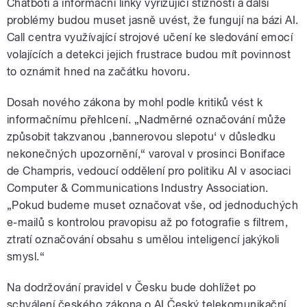
Chatboti a informační linky vyřizující stížnosti a další
problémy budou muset jasně uvést, že fungují na bázi AI.
Call centra využívající strojové učení ke sledování emocí
volajících a detekci jejich frustrace budou mít povinnost
to oznámit hned na začátku hovoru.
Dosah nového zákona by mohl podle kritiků vést k
informačnímu přehlcení. „Nadměrné označování může
způsobit takzvanou ‚bannerovou slepotu‘ v důsledku
nekonečných upozornění,“ varoval v prosinci Boniface
de Champris, vedoucí oddělení pro politiku AI v asociaci
Computer & Communications Industry Association.
„Pokud budeme muset označovat vše, od jednoduchých
e-mailů s kontrolou pravopisu až po fotografie s filtrem,
ztratí označování obsahu s umělou inteligencí jakýkoli
smysl.“
Na dodržování pravidel v Česku bude dohlížet po
schválení českého zákona o AI Český telekomunikační