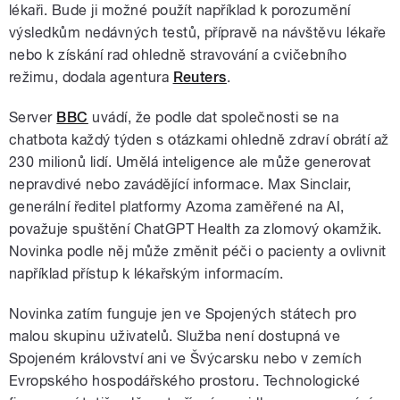
lékaři. Bude ji možné použít například k porozumění
výsledkům nedávných testů, přípravě na návštěvu lékaře
nebo k získání rad ohledně stravování a cvičebního
režimu, dodala agentura
Reuters
.
Server
BBC
uvádí, že podle dat společnosti se na
chatbota každý týden s otázkami ohledně zdraví obrátí až
230 milionů lidí. Umělá inteligence ale může generovat
nepravdivé nebo zavádějící informace. Max Sinclair,
generální ředitel platformy Azoma zaměřené na AI,
považuje spuštění ChatGPT Health za zlomový okamžik.
Novinka podle něj může změnit péči o pacienty a ovlivnit
například přístup k lékařským informacím.
Novinka zatím funguje jen ve Spojených státech pro
malou skupinu uživatelů. Služba není dostupná ve
Spojeném království ani ve Švýcarsku nebo v zemích
Evropského hospodářského prostoru. Technologické