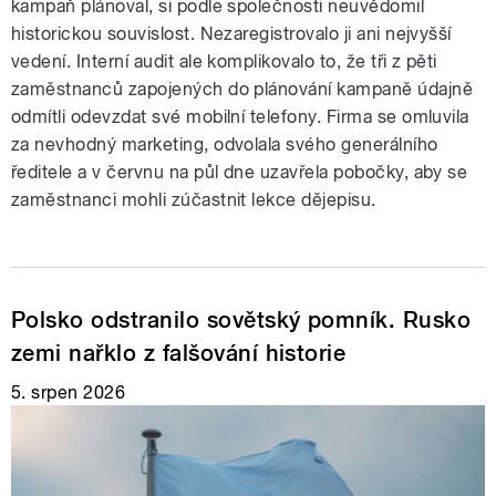
kampaň plánoval, si podle společnosti neuvědomil
historickou souvislost. Nezaregistrovalo ji ani nejvyšší
vedení. Interní audit ale komplikovalo to, že tři z pěti
zaměstnanců zapojených do plánování kampaně údajně
odmítli odevzdat své mobilní telefony. Firma se omluvila
za nevhodný marketing, odvolala svého generálního
ředitele a v červnu na půl dne uzavřela pobočky, aby se
zaměstnanci mohli zúčastnit lekce dějepisu.
Polsko odstranilo sovětský pomník. Rusko
zemi nařklo z falšování historie
5. srpen 2026