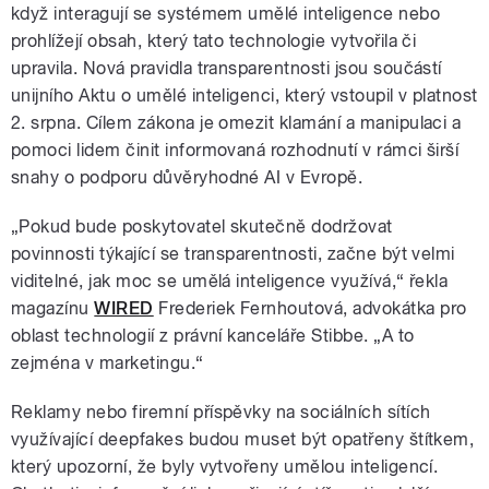
když interagují se systémem umělé inteligence nebo
prohlížejí obsah, který tato technologie vytvořila či
upravila. Nová pravidla transparentnosti jsou součástí
unijního Aktu o umělé inteligenci, který vstoupil v platnost
2. srpna. Cílem zákona je omezit klamání a manipulaci a
pomoci lidem činit informovaná rozhodnutí v rámci širší
snahy o podporu důvěryhodné AI v Evropě.
„Pokud bude poskytovatel skutečně dodržovat
povinnosti týkající se transparentnosti, začne být velmi
viditelné, jak moc se umělá inteligence využívá,“ řekla
magazínu
WIRED
Frederiek Fernhoutová, advokátka pro
oblast technologií z právní kanceláře Stibbe. „A to
zejména v marketingu.“
Reklamy nebo firemní příspěvky na sociálních sítích
využívající deepfakes budou muset být opatřeny štítkem,
který upozorní, že byly vytvořeny umělou inteligencí.