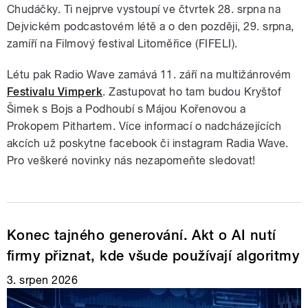
Chudáčky. Ti nejprve vystoupí ve čtvrtek 28. srpna na
Dejvickém podcastovém létě a o den později, 29. srpna,
zamíří na Filmový festival Litoměřice (FIFELI).
Létu pak Radio Wave zamává 11. září na multižánrovém
Festivalu Vimperk
. Zastupovat ho tam budou Kryštof
Šimek s Bojs a Podhoubí s Májou Kořenovou a
Prokopem Pithartem. Více informací o nadcházejících
akcích už poskytne facebook či instagram Radia Wave.
Pro veškeré novinky nás nezapomeňte sledovat!
Konec tajného generování. Akt o AI nutí
firmy přiznat, kde všude používají algoritmy
3. srpen 2026