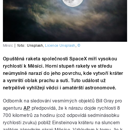
Měsíc
|
foto:
Unsplash
,
Licence Unsplash
,
©
Opuštěná raketa společnosti SpaceX míří vysokou
rychlostí k Měsíci. Horní stupeň rakety ve středu
neúmyslně narazí do jeho povrchu, kde vytvoří kráter
a vymrští oblak prachu a suti. Tuto událost už
netrpělivě vyhlížejí vědci i amatérští astronomové.
Odborník na sledování vesmírných objektů Bill Gray pro
agenturu
AP
předpovídá, že k nárazu dojde rychlostí 8
700 kilometrů za hodinu (což odpovídá sedminásobku
rychlosti zvuku) poblíž Einsteinova kráteru na sluncem
zalitém západním okraji Měsíce. Vzhledem k tomu, že k