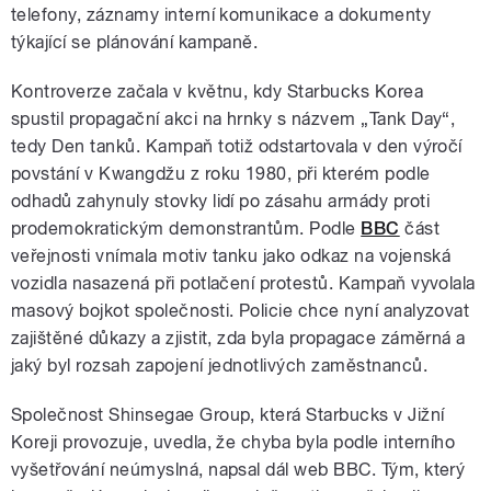
telefony, záznamy interní komunikace a dokumenty
týkající se plánování kampaně.
Kontroverze začala v květnu, kdy Starbucks Korea
spustil propagační akci na hrnky s názvem „Tank Day“,
tedy Den tanků. Kampaň totiž odstartovala v den výročí
povstání v Kwangdžu z roku 1980, při kterém podle
odhadů zahynuly stovky lidí po zásahu armády proti
prodemokratickým demonstrantům. Podle
BBC
část
veřejnosti vnímala motiv tanku jako odkaz na vojenská
vozidla nasazená při potlačení protestů. Kampaň vyvolala
masový bojkot společnosti. Policie chce nyní analyzovat
zajištěné důkazy a zjistit, zda byla propagace záměrná a
jaký byl rozsah zapojení jednotlivých zaměstnanců.
Společnost Shinsegae Group, která Starbucks v Jižní
Koreji provozuje, uvedla, že chyba byla podle interního
vyšetřování neúmyslná, napsal dál web BBC. Tým, který