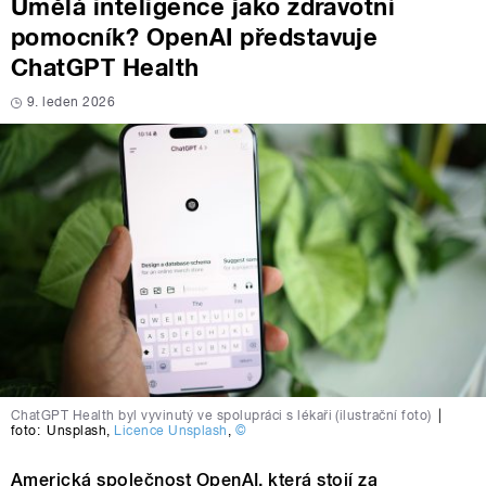
Umělá inteligence jako zdravotní
pomocník? OpenAI představuje
ChatGPT Health
9. leden 2026
ChatGPT Health byl vyvinutý ve spolupráci s lékaři (ilustrační foto)
|
foto:
Unsplash
,
Licence Unsplash
,
©
Americká společnost OpenAI, která stojí za