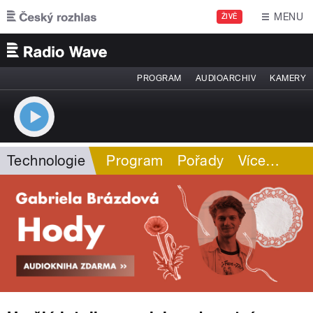
Přejít k hlavnímu obsahu
MENU
ŽIVĚ
PROGRAM
AUDIOARCHIV
KAMERY
Technologie
Program
Pořady
Více
…