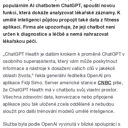
populárním AI chatbotem ChatGPT, spouští novou
funkci, která dokáže analyzovat lékařské záznamy. K
umělé inteligenci půjdou propojit také data z fitness
aplikací. Firma ale upozorňuje, že její chatbot není
určen k diagnostice a léčbě a nemá nahrazovat
lékařskou péči.
„ChatGPT Health je dalším krokem k proměně ChatGPT v
osobního superasistenta, který vám může poskytnout
informace a nástroje k dosažení vašich cílů v jakékoli
oblasti života,“ řekla generální ředitelka OpenAI pro
aplikace Fidji Simo. Server americké stanice
CNBC
píše,
že ChatGPT Health má v chatbotu svůj vlastní prostor.
Všechna zdravotní data, konverzace nebo připojené
aplikace jsou tak uložené zcela odděleně a nebudou
sloužit pro další trénování modelů umělé inteligence.
Služba byla podle OpenAI vyvinutá v blízké spolupráci s