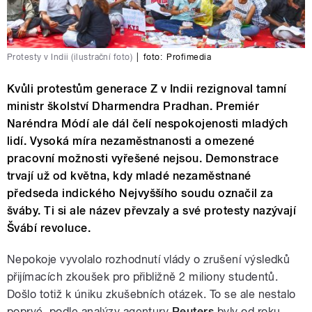
Protesty v Indii (ilustrační foto)
|
foto:
Profimedia
Kvůli protestům generace Z v Indii rezignoval tamní
ministr školství Dharmendra Pradhan. Premiér
Naréndra Módí ale dál čelí nespokojenosti mladých
lidí. Vysoká míra nezaměstnanosti a omezené
pracovní možnosti vyřešené nejsou. Demonstrace
trvají už od května, kdy mladé nezaměstnané
předseda indického Nejvyššího soudu označil za
šváby. Ti si ale název převzaly a své protesty nazývají
Švábí revoluce.
Nepokoje vyvolalo rozhodnutí vlády o zrušení výsledků
přijímacích zkoušek pro přibližně 2 miliony studentů.
Došlo totiž k úniku zkušebních otázek. To se ale nestalo
poprvé, podle analýzy agentury
Reuters
byly od roku