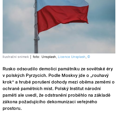
Ilustrační snímek
|
foto:
Unsplash
,
Licence Unsplash
,
©
Rusko odsoudilo demolici památníku ze sovětské éry
v polských Pyrzycích. Podle Moskvy jde o „rouhavý
krok“ a hrubé porušení dohody mezi oběma zeměmi o
ochraně pamětních míst. Polský Institut národní
paměti ale uvedl, že odstranění proběhlo na základě
zákona požadujícího dekomunizaci veřejného
prostoru.