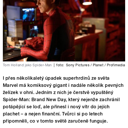
Tom Holland jako Spider-Man
|
foto:
Sony Pictures / Planet / Profimedia
I přes několikaletý úpadek superhrdinů ze světa
Marvel má komiksový gigant i nadále několik pevných
želízek v ohni. Jedním z nich je čerstvě vypuštěný
Spider-Man: Brand New Day, který nejenže zachránil
potápějící se loď, ale přinesl i nový vítr do jejích
plachet – a nejen finanční. Tvůrci si po letech
připomněli, co v tomto světě zaručeně funguje.