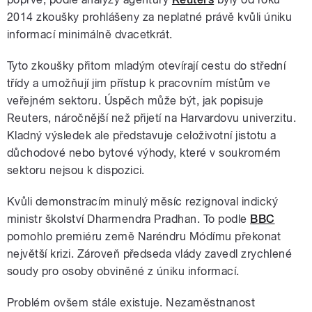
2014 zkoušky prohlášeny za neplatné právě kvůli úniku
informací minimálně dvacetkrát.
Tyto zkoušky přitom mladým otevírají cestu do střední
třídy a umožňují jim přístup k pracovním místům ve
veřejném sektoru. Úspěch může být, jak popisuje
Reuters, náročnější než přijetí na Harvardovu univerzitu.
Kladný výsledek ale představuje celoživotní jistotu a
důchodové nebo bytové výhody, které v soukromém
sektoru nejsou k dispozici.
Kvůli demonstracím minulý měsíc rezignoval indický
ministr školství Dharmendra Pradhan. To podle
BBC
pomohlo premiéru země Naréndru Módímu překonat
největší krizi. Zároveň předseda vlády zavedl zrychlené
soudy pro osoby obviněné z úniku informací.
Problém ovšem stále existuje. Nezaměstnanost