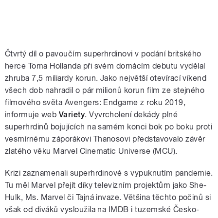
Čtvrtý díl o pavoučím superhrdinovi v podání britského
herce Toma Hollanda při svém domácím debutu vydělal
zhruba 7,5 miliardy korun. Jako největší otevírací víkend
všech dob nahradil o pár milionů korun film ze stejného
filmového světa Avengers: Endgame z roku 2019,
informuje web
Variety
. Vyvrcholení dekády plné
superhrdinů bojujících na samém konci bok po boku proti
vesmírnému záporákovi Thanosovi představovalo závěr
zlatého věku Marvel Cinematic Universe (MCU).
Krizi zaznamenali superhrdinové s vypuknutím pandemie.
Tu měl Marvel přejít díky televizním projektům jako She-
Hulk, Ms. Marvel či Tajná invaze. Většina těchto počinů si
však od diváků vysloužila na IMDB i tuzemské Česko-