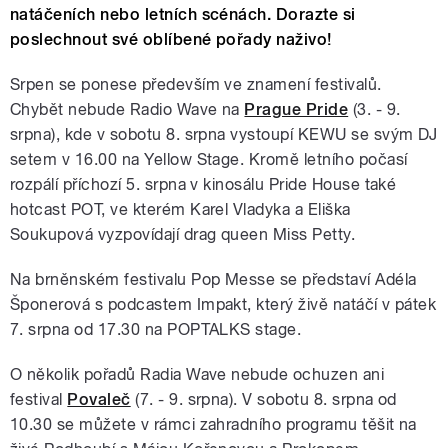
natáčeních nebo letních scénách. Dorazte si
poslechnout své oblíbené pořady naživo!
Srpen se ponese především ve znamení festivalů.
Chybět nebude Radio Wave na
Prague Pride
(3. - 9.
srpna), kde v sobotu 8. srpna vystoupí KEWU se svým DJ
setem v 16.00 na Yellow Stage. Kromě letního počasí
rozpálí příchozí 5. srpna v kinosálu Pride House také
hotcast POT, ve kterém Karel Vladyka a Eliška
Soukupová vyzpovídají drag queen Miss Petty.
Na brněnském festivalu Pop Messe se představí Adéla
Šponerová s podcastem Impakt, který živě natáčí v pátek
7. srpna od 17.30 na POPTALKS stage.
O několik pořadů Radia Wave nebude ochuzen ani
festival
Povaleč
(7. - 9. srpna). V sobotu 8. srpna od
10.30 se můžete v rámci zahradního programu těšit na