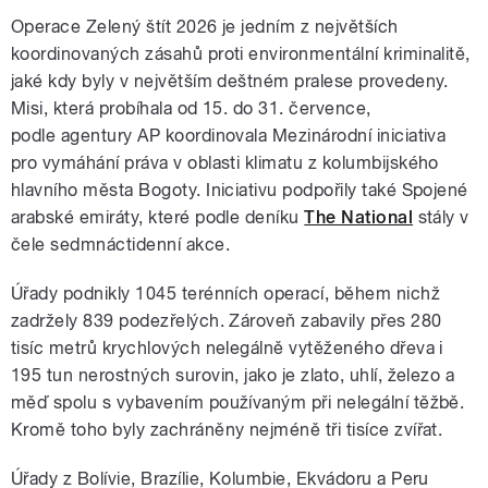
Operace Zelený štít 2026 je jedním z největších
koordinovaných zásahů proti environmentální kriminalitě,
jaké kdy byly v největším deštném pralese provedeny.
Misi, která probíhala od 15. do 31. července,
podle agentury AP koordinovala Mezinárodní iniciativa
pro vymáhání práva v oblasti klimatu z kolumbijského
hlavního města Bogoty. Iniciativu podpořily také Spojené
arabské emiráty, které podle deníku
The National
stály v
čele sedmnáctidenní akce.
Úřady podnikly 1045 terénních operací, během nichž
zadržely 839 podezřelých. Zároveň zabavily přes 280
tisíc metrů krychlových nelegálně vytěženého dřeva i
195 tun nerostných surovin, jako je zlato, uhlí, železo a
měď spolu s vybavením používaným při nelegální těžbě.
Kromě toho byly zachráněny nejméně tři tisíce zvířat.
Úřady z Bolívie, Brazílie, Kolumbie, Ekvádoru a Peru